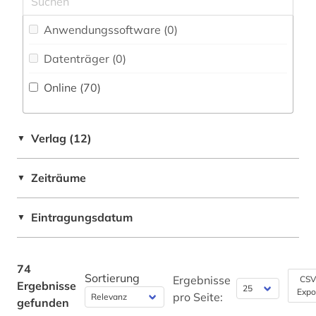
Kanada (2)
germanistik (1)
Anwendungssoftware (0
)
Liechtenstein (1)
geschichte (4)
Datenträger (0
)
Luxemburg (2)
geschichte &lt;1550-1921&gt; (1)
Online (70
)
Mittelamerika (2)
geschichte 1450-1912 (1)
Oesterreich (2)
geschichte 1606-1935 (1)
Verlag (12)
▼
Portugal (1)
geschichte 1751-1772 (1)
Zeiträume
▼
Rumänien (1)
geschichte 1789-1960 (1)
Schweiz (6)
Eintragungsdatum
▼
geschichte der philologie (1)
Slowakei (1)
geschichte der romanistik (1)
Spanien (2)
74
Sortierung
griechisch (1)
Ergebnisse
CSV
Ergebnisse
Expo
Suedamerika (1)
pro Seite:
gefunden
handschrift (1)