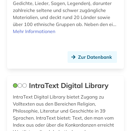
Gedichte, Lieder, Sagen, Legenden), darunter
zahlreiche seltene und schwer zugängliche
landeskunde (13)
Materialien, und deckt rund 20 Länder sowie
latein (1)
über 100 ethnische Gruppen ab. Neben den ei...
Mehr Informationen
lexikon (1)
linguistik (4)
Zur Datenbank
literatur (8)
literaturgeschichte (1)
literaturwissenschaft (37)
IntraText Digital Library
lothringen (1)
IntraText Digital Library bietet Zugang zu
Volltexten aus den Bereichen Religion,
lusitanistik (16)
Philosophie, Literatur und Geschichte in 39
Sprachen. IntraText bietet: Text, den man vom
luxemburg (2)
Index aus oder über die Konkordanzen erreicht
luxemburger literaturarchiv (1)