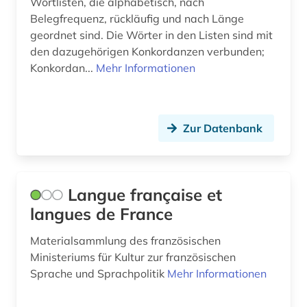
Wortlisten, die alphabetisch, nach
Belegfrequenz, rückläufig und nach Länge
ländername (1)
geordnet sind. Die Wörter in den Listen sind mit
den dazugehörigen Konkordanzen verbunden;
medienwissenschaft (16)
Konkordan...
Mehr Informationen
mediävistik (1)
mersch (1)
Zur Datenbank
michel (1)
mittelalter (1)
Langue française et
mittelfranzösisch (1)
langues de France
mundart (1)
Materialsammlung des französischen
musik (1)
Ministeriums für Kultur zur französischen
Sprache und Sprachpolitik
Mehr Informationen
märchen (1)