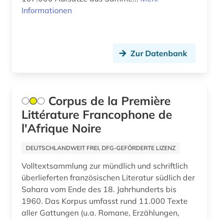
Informationen
karte (1)
katalog (1)
Zur Datenbank
kino (1)
kognitive linguistik (1)
konkordanz (1)
Corpus de la Première
Littérature Francophone de
korpus (1)
l'Afrique Noire
korpus (5)
DEUTSCHLANDWEIT FREI, DFG-GEFÖRDERTE LIZENZ
korpus <linguistik> (1)
Volltextsammlung zur mündlich und schriftlich
kultur (3)
überlieferten französischen Literatur südlich der
Sahara vom Ende des 18. Jahrhunderts bis
kulturgeschichte (1)
1960. Das Korpus umfasst rund 11.000 Texte
aller Gattungen (u.a. Romane, Erzählungen,
kulturwissenschaften (29)