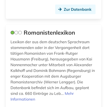
nationalbibliografie (2)
Zur Datenbank
nationalkonvent (1)
naturwissenschaften (2)
neuerwerbung (1)
Romanistenlexikon
niederlandistik (1)
Lexikon der aus dem deutschen Sprachraum
stammenden oder in der Vergangenheit dort
orthographie (1)
tätigen Romanisten von Frank-Rutger
Hausmann (Freiburg), herausgegeben von Kai
ortsname (1)
Nonnenmacher unter Mitarbeit von Alexander
paris (2)
Kalkhoff und Dominik Bohmann (Regensburg) in
enger Kooperation mit dem Augsburger
parlamentsdebatte (1)
Romanistenarchiv (Werner Lengger). Die
Datenbank befindet sich im Aufbau, geplant
personenlexikon (1)
sind ca. 660 Einträge zu Leb...
Mehr
philosophie (1)
Informationen