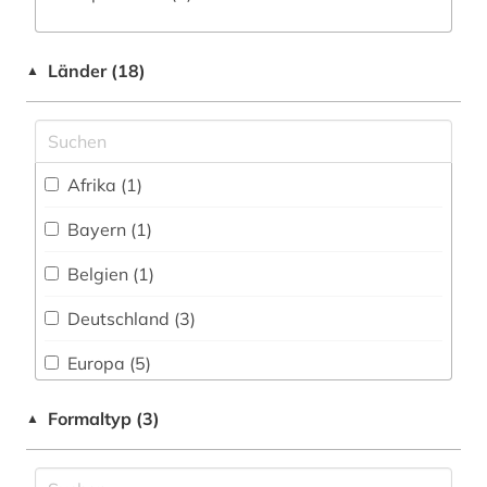
foto (1)
Länder (18)
fotografie (1)
▲
frankokanadisch (1)
frankophonie (1)
Afrika (1)
frankreich (15)
Bayern (1)
französisch (16)
Belgien (1)
französische revolution (1)
Deutschland (3)
frauenforschung (1)
Europa (5)
galloromanisch (1)
Frankreich (29)
Formaltyp (3)
▲
galloromanistik (74)
Italien (5)
geisteswissenschaften (2)