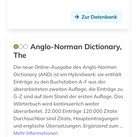
phonologie (1)
politik (2)
Zur Datenbank
polnisch (1)
polydorus (1)
Anglo-Norman Dictionary,
portugiesisch (2)
The
quelle (6)
Die neue Online-Ausgabe des Anglo-Norman
Dictionary (AND) ist ein Hybridwerk: sie enthält
recht (1)
Einträge zu den Buchstaben A-F aus der
überarbeiteten zweiten Auflage, die Einträge zu
robbe-grillet (1)
G-Z sind auf dem Stand der ersten Auflage. Das
romania (1)
Wörterbuch wird kontinuierlich weiter
überarbeitet. 22.000 Einträge 120.000 Zitate
romanische philologie (1)
Durchsuchbar sind Zitate, Haupteintragungen
und englische Übersetzungen. Ergänzend zum ...
romanische sprachen (1)
Mehr Informationen