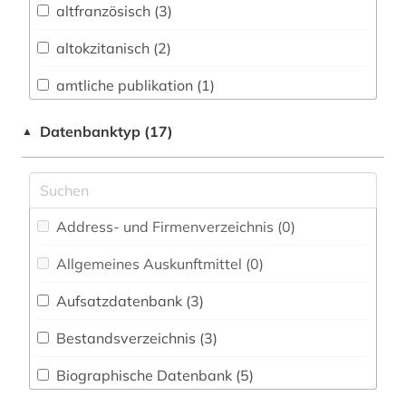
altfranzösisch (3)
Buch- und Bibliothekswesen,
Informationswissenschaft (0)
altokzitanisch (2)
Chemie und Pharmazie (0)
amtliche publikation (1)
Elektrotechnik, Elektronik, Nachrichtentechnik
anglistik (1)
Datenbanktyp (17)
▲
(0)
anglonormannisch (1)
Energietechnik (0)
artusepik (2)
Ethnologie (2)
Address- und Firmenverzeichnis (0
)
autor (2)
Geographie (1)
Allgemeines Auskunftmittel (0
)
balkanromanistik (11)
Geowissenschaften (0)
Aufsatzdatenbank (3
)
balzac (1)
Germanistik. Niederlandistik. Skandinavistik
(14)
Bestandsverzeichnis (3
)
belgien (1)
Geschichte (9)
Biographische Datenbank (5
)
bern (1)