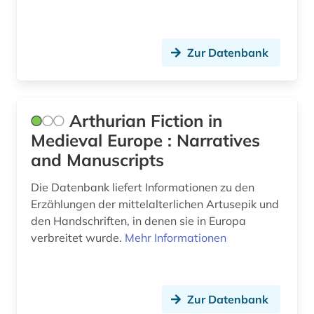
romanische sprachen und literaturen (1)
romanist (1)
Zur Datenbank
romanistik (5)
romanistin (1)
Arthurian Fiction in
russisch (1)
Medieval Europe : Narratives
rätoromanisch (4)
and Manuscripts
sage (1)
Die Datenbank liefert Informationen zu den
Erzählungen der mittelalterlichen Artusepik und
sammlung (1)
den Handschriften, in denen sie in Europa
schriftsteller (5)
verbreitet wurde.
Mehr Informationen
schwarzafrika (1)
schweiz (4)
Zur Datenbank