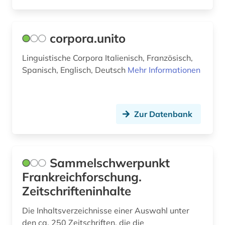
schweizerische nationalbibliothek (1)
slavistik (1)
corpora.unito
sozialwissenschaften (1)
Linguistische Corpora Italienisch, Französisch,
spanisch (3)
Spanisch, Englisch, Deutsch
Mehr Informationen
sprachpraxis (9)
sprachschwierigkeit (1)
Zur Datenbank
sprachunterricht (1)
sprachwissenschaft (30)
Sammelschwerpunkt
subsaharisches afrika (1)
Frankreichforschung.
Zeitschrifteninhalte
textcorpus (1)
Die Inhaltsverzeichnisse einer Auswahl unter
textkorpus (2)
den ca. 250 Zeitschriften, die die