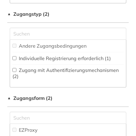
Militärwissenschaft (0)
deutsch (3)
Zeitungs-, Zeitschriftenbibliographie (0
)
Musikwissenschaft (1)
Zugangstyp (2)
▲
didaktik (2)
Natur- und Umweltschutz (0)
dissertationen (1)
Osteuropa-Studien (0)
dolmetschen (1)
Andere Zugangsbedingungen
Pädagogik (0)
drama (1)
Individuelle Registrierung erforderlich (1)
Philosophie (3)
druckgraphik (1)
Zugang mit Authentifizierungsmechanismen
Physik (0)
(2)
druckwerk (1)
Politologie (2)
elektronische bibliothek (2)
Zugangsform (2)
▲
Psychologie (0)
elektronische zeitschrift (2)
Rechtswissenschaft (1)
elektronisches buch (4)
Romanistik (65)
EZProxy
elektronisches publizieren (1)