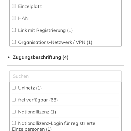
Slavistik (5)
Einzelplatz
englisch (3)
Soziologie (0)
HAN
enzyklopädie (1)
Sport (0)
etymologie (2)
Link mit Registrierung (1)
Technik (0)
fachdidaktik (7)
Organisations-Netzwerk / VPN (1)
Theologie und Religionswissenschaften (1)
Shibboleth
fachgeschichte (1)
Zugangsbeschriftung (4)
▲
UBR Zeitungen (0)
Zugriff vor Ort
fachliteratur (1)
Werkstoffwissenschaften und
fernsehen (1)
Fertigungstechnik (0)
Uninetz (1)
film (1)
Wirtschaftswissenschaften (0)
frei verfügbar (68)
Wissenschaftskunde, Forschung, Hochschul-,
filmgeschichte (1)
Museumswesen (1)
Nationallizenz (1)
forschung (1)
Nationallizenz-Login für registrierte
forschungsprojekt (1)
Einzelpersonen (1)