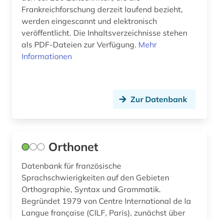
textsammlung (1)
Frankreichforschung derzeit laufend bezieht,
werden eingescannt und elektronisch
theaterwissenschaft (1)
veröffentlicht. Die Inhaltsverzeichnisse stehen
als PDF-Dateien zur Verfügung.
Mehr
translationswissenschaft (2)
Informationen
troubadourlyrik (1)
tschechisch (1)
Zur Datenbank
unterricht (1)
vergilius (1)
Orthonet
verlag (1)
Datenbank für französische
vinck (1)
Sprachschwierigkeiten auf den Gebieten
vogesen (1)
Orthographie, Syntax und Grammatik.
Begründet 1979 von Centre International de la
wirtschaft (2)
Langue française (CILF, Paris), zunächst über