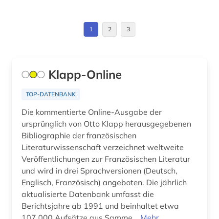
hennin (1)
1
2
3
hispanistik (18)
honoré de (1)
Klapp-Online
iberoromanistik (18)
internetportal (1)
TOP-DATENBANK
Die kommentierte Online-Ausgabe der
italia (1)
ursprünglich von Otto Klapp herausgegebenen
italianistik (24)
Bibliographie der französischen
Literaturwissenschaft verzeichnet weltweite
italienisch (3)
Veröffentlichungen zur Französischen Literatur
und wird in drei Sprachversionen (Deutsch,
jiddisch (1)
Englisch, Französisch) angeboten. Die jährlich
aktualisierte Datenbank umfasst die
kanada (2)
Berichtsjahre ab 1991 und beinhaltet etwa
karibik (1)
107.000 Aufsätze aus Samme...
Mehr