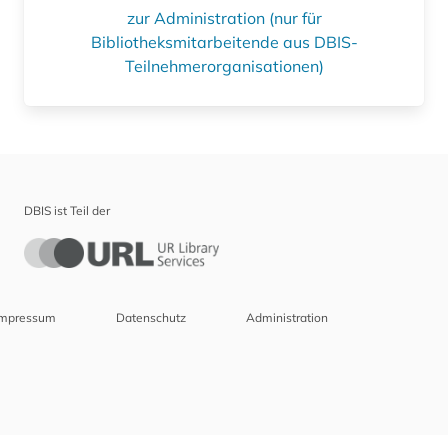
zur Administration (nur für
Bibliotheksmitarbeitende aus DBIS-
Teilnehmerorganisationen)
DBIS ist Teil der
Impressum
Datenschutz
Administration