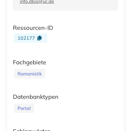
info.dbis@ur.de
Ressourcen-ID
102177
Fachgebiete
Romanistik
Datenbanktypen
Portal