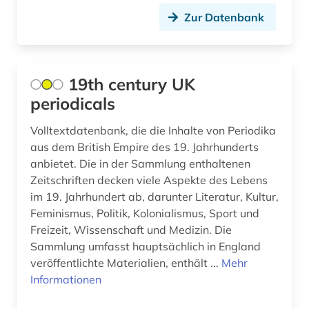
ausbildungsberuf (1)
Zur Datenbank
ausbildungsförderung (1)
ausfalleffekt (1)
19th century UK
ausland (3)
periodicals
auslandsaufenthalt (1)
Volltextdatenbank, die die Inhalte von Periodika
aus dem British Empire des 19. Jahrhunderts
ausleihe (1)
anbietet. Die in der Sammlung enthaltenen
Zeitschriften decken viele Aspekte des Lebens
ausschreibung (2)
im 19. Jahrhundert ab, darunter Literatur, Kultur,
aussenwirtschaft (1)
Feminismus, Politik, Kolonialismus, Sport und
Freizeit, Wissenschaft und Medizin. Die
aussprache (1)
Sammlung umfasst hauptsächlich in England
veröffentlichte Materialien, enthält ...
Mehr
ausstellung (3)
Informationen
australien (5)