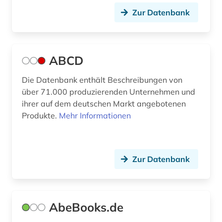
bestandserhalt (1)
Zur Datenbank
bestandserhaltung (1)
bestandsverzeichnis (2)
ABCD
bestatter (1)
Die Datenbank enthält Beschreibungen von
betrieb (1)
über 71.000 produzierenden Unternehmen und
betriebsdaten (1)
ihrer auf dem deutschen Markt angebotenen
Produkte.
Mehr Informationen
betriebsrat (1)
betriebsschutz (1)
Zur Datenbank
betriebssystem (1)
betriebsverfassungsrecht (1)
betriebswirtschaft (3)
AbeBooks.de