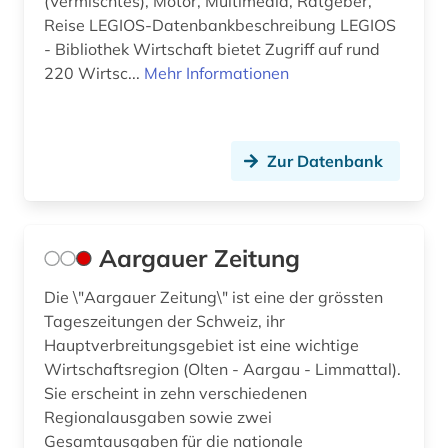
(Vermischtes), Motor, Multimedia, Ratgeber,
Reise LEGIOS-Datenbankbeschreibung LEGIOS
belletristik (2)
- Bibliothek Wirtschaft bietet Zugriff auf rund
220 Wirtsc...
Mehr Informationen
beratung (1)
bergbau (1)
berichte (1)
Zur Datenbank
berichterstattung (1)
berlin (26)
Aargauer Zeitung
berliner zeitung (1)
Die \"Aargauer Zeitung\" ist eine der grössten
Tageszeitungen der Schweiz, ihr
bern (3)
Hauptverbreitungsgebiet ist eine wichtige
berne <wesermarsch> (1)
Wirtschaftsregion (Olten - Aargau - Limmattal).
Sie erscheint in zehn verschiedenen
beruf (2)
Regionalausgaben sowie zwei
Gesamtausgaben für die nationale
berufliche bildung (1)