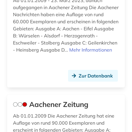
Ab 01.01.2009 - 23. März 2023; danach
aufgegangen in Aachener Zeitung Die Aachener
bamberg (3)
Nachrichten haben eine Auflage von rund
bangkok (1)
60.000 Exemplaren und erscheinen in folgenden
Gebieten: Ausgabe A: Aachen - Eifel Ausgabe
bangladesch (1)
B: Würselen - Alsdorf - Herzogenrath -
Eschweiler - Stolberg Ausgabe C: Geilenkirchen
bankarchiv (1)
- Heinsberg Ausgabe D...
Mehr Informationen
barcelona (2)
barock (1)
Zur Datenbank
barßel (1)
basel (3)
Aachener Zeitung
bauleistung (1)
Ab 01.01.2009 Die Aachener Zeitung hat eine
baustoff (1)
Auflage von rund 90.000 Exemplaren und
bautechnik (1)
erscheint in folgenden Gebieten: Ausgabe A: