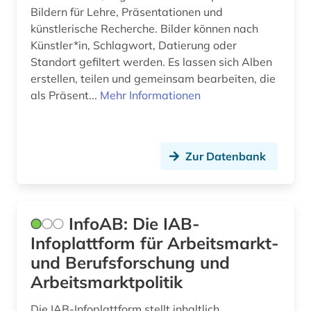
Bildern für Lehre, Präsentationen und
altertum (3)
GUS (5)
künstlerische Recherche. Bilder können nach
Künstler*in, Schlagwort, Datierung oder
altertumswissenschaft (5)
Griechenland (2)
Standort gefiltert werden. Es lassen sich Alben
erstellen, teilen und gemeinsam bearbeiten, die
altes buch (8)
Griechenland (Altertum) (1)
als Präsent...
Mehr Informationen
altfinnisch (1)
Großbritannien (79)
alttürkisch (1)
Hamburg (12)
Zur Datenbank
amerika (10)
Hessen (29)
amerikanisches englisch (4)
Irland (16)
InfoAB: Die IAB-
amerikanisches judentum (1)
Island (3)
Infoplattform für Arbeitsmarkt-
amerikanistik (1)
Israel (17)
und Berufsforschung und
Arbeitsmarktpolitik
amsterdam (1)
Italien (36)
Die IAB-Infoplattform stellt inhaltlich
amt (1)
Japan (12)