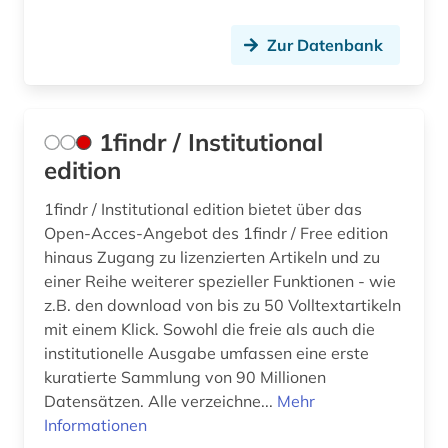
auswanderung (2)
Zur Datenbank
autograf (1)
autograph (4)
1findr / Institutional
autographen (1)
edition
autographensammlung (1)
1findr / Institutional edition bietet über das
autor (2)
Open-Acces-Angebot des 1findr / Free edition
hinaus Zugang zu lizenzierten Artikeln und zu
außenhandel (2)
einer Reihe weiterer spezieller Funktionen - wie
z.B. den download von bis zu 50 Volltextartikeln
außenpolitik (2)
mit einem Klick. Sowohl die freie als auch die
außerschulische bildung (1)
institutionelle Ausgabe umfassen eine erste
kuratierte Sammlung von 90 Millionen
av-medien (1)
Datensätzen. Alle verzeichne...
Mehr
Informationen
av-medienarbeit (1)