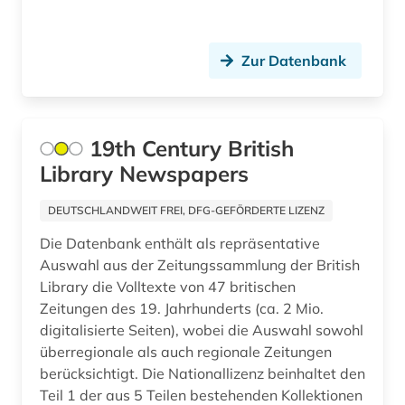
asch (1)
asean (1)
Zur Datenbank
asien (7)
asienforschung (2)
19th Century British
asienkunde (1)
Library Newspapers
astronomie (1)
DEUTSCHLANDWEIT FREI, DFG-GEFÖRDERTE LIZENZ
astronomy and astrophysics (1)
Die Datenbank enthält als repräsentative
Auswahl aus der Zeitungssammlung der British
asylpaket (1)
Library die Volltexte von 47 britischen
Zeitungen des 19. Jahrhunderts (ca. 2 Mio.
asylrecht (1)
digitalisierte Seiten), wobei die Auswahl sowohl
atlas (6)
überregionale als auch regionale Zeitungen
berücksichtigt. Die Nationallizenz beinhaltet den
atmosphäre (1)
Teil 1 der aus 5 Teilen bestehenden Kollektionen