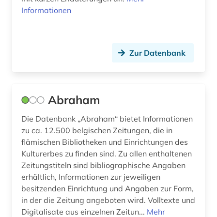
Informationen
bibliothekswesen: biologie (1)
bibliothekswesen: medizin (1)
Zur Datenbank
bibliothekswissenschaft (3)
bibliothèque royale albert i. (2)
bilanz (1)
Abraham
bild (8)
Die Datenbank „Abraham“ bietet Informationen
zu ca. 12.500 belgischen Zeitungen, die in
bild motiv (1)
flämischen Bibliotheken und Einrichtungen des
Kulturerbes zu finden sind. Zu allen enthaltenen
bildarchiv (3)
Zeitungstiteln sind bibliographische Angaben
bildbearbeitung (2)
erhältlich, Informationen zur jeweiligen
besitzenden Einrichtung und Angaben zur Form,
bilddatenbank (17)
in der die Zeitung angeboten wird. Volltexte und
Digitalisate aus einzelnen Zeitun...
Mehr
bildende kunst (1)