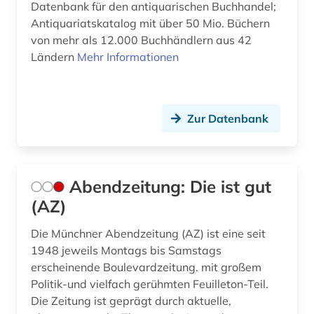
bevölkerung (2)
Datenbank für den antiquarischen Buchhandel;
Antiquariatskatalog mit über 50 Mio. Büchern
bevölkerungsentwicklung (1)
von mehr als 12.000 Buchhändlern aus 42
Ländern
Mehr Informationen
bewusstsein (1)
bezeichnungslehre (1)
bezugsquelle (1)
Zur Datenbank
bibliografie (112)
bibliografie 1470-1960 (1)
Abendzeitung: Die ist gut
(AZ)
bibliografie 1896-1944 (1)
bibliographie (157)
Die Münchner Abendzeitung (AZ) ist eine seit
1948 jeweils Montags bis Samstags
bibliographie 1400-1999 (1)
erscheinende Boulevardzeitung. mit großem
Politik-und vielfach gerühmten Feuilleton-Teil.
bibliographie 1470-1960 (1)
Die Zeitung ist geprägt durch aktuelle,