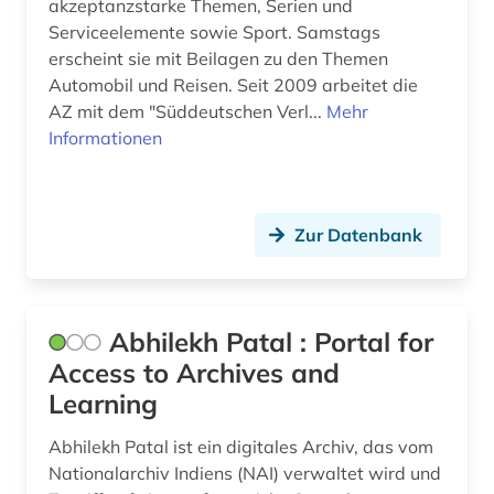
akzeptanzstarke Themen, Serien und
bibliographie 1700-1900 (1)
Serviceelemente sowie Sport. Samstags
bibliographie 1700-1944 (1)
erscheint sie mit Beilagen zu den Themen
Automobil und Reisen. Seit 2009 arbeitet die
bibliographie 1886-1957 (1)
AZ mit dem "Süddeutschen Verl...
Mehr
Informationen
bibliographie 1945-2002 (1)
bibliographie 1997 - 2001 (1)
bibliographie 1998 - 2000 (1)
Zur Datenbank
bibliographie bis 1900 (1)
bibliometrie (4)
Abhilekh Patal : Portal for
Access to Archives and
biblioteca de catalunya (1)
Learning
biblioteca nacional (3)
Abhilekh Patal ist ein digitales Archiv, das vom
biblioteca nacional de españa (1)
Nationalarchiv Indiens (NAI) verwaltet wird und