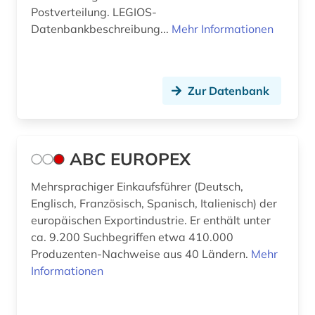
Postverteilung. LEGIOS-
berufliche fortbildung (4)
Datenbankbeschreibung...
Mehr Informationen
berufliche weiterbildung (1)
berufsanfang (1)
Zur Datenbank
berufsforschung (1)
berufung professur (2)
ABC EUROPEX
berühmte persönlichkeit (4)
Mehrsprachiger Einkaufsführer (Deutsch,
beschaffung (2)
Englisch, Französisch, Spanisch, Italienisch) der
europäischen Exportindustrie. Er enthält unter
beschäftigung (1)
ca. 9.200 Suchbegriffen etwa 410.000
Produzenten-Nachweise aus 40 Ländern.
Mehr
besoldungsrecht (1)
Informationen
bestand (4)