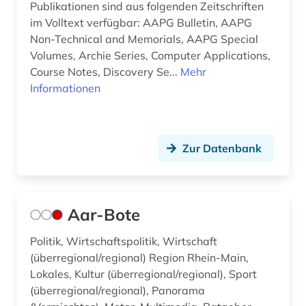
Publikationen sind aus folgenden Zeitschriften
volkswirtschaft tourismus gaststättengewerbe
im Volltext verfügbar: AAPG Bulletin, AAPG
hotelgewerbe kulturkontakt reisen tourismus (1)
Non-Technical and Memorials, AAPG Special
behindertenarbeit (1)
Volumes, Archie Series, Computer Applications,
Course Notes, Discovery Se...
Mehr
behörde (24)
Informationen
behörden (2)
bekanntmachungen (1)
Zur Datenbank
belarus (2)
belarussen (1)
Aar-Bote
belarussisch (1)
Politik, Wirtschaftspolitik, Wirtschaft
belfast (1)
(überregional/regional) Region Rhein-Main,
Lokales, Kultur (überregional/regional), Sport
belgien (13)
(überregional/regional), Panorama
belgienforschung (1)