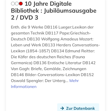
arabische staaten (1)
Sachsen (20)
10 Jahre Digitale
Bibliothek : Jubiläumsausgabe
arabische welt (1)
Sachsen-Anhalt (9)
2 / DVD 3
arabisches sprachgebiet (1)
Schleswig-Holstein (7)
Enth. die 9 Werke DB116 Lueger:Lexikon der
arabistik (3)
Schweden (19)
gesamten Technik DB117 Pape:Griechisch-
Deutsch DB130 Wolfgang Amadeus Mozart:
arbeit (6)
Schweiz (67)
Leben und Werk DB133 Herders Conversations-
Lexikon (1854-1857) DB134 Edmund Reitter:
arbeitnehmerschutz <gesundheitsschutz> (1)
Serbien (15)
Die Käfer des deutschen Reiches (Fauna
arbeitslosigkeit (2)
Germanica) DB136 Erotische Literatur DB142
Skandinavien (4)
Van Gogh: Briefe, Gemälde, Zeichnungen
arbeitsmarkt (3)
Slowakei (10)
DB146 Bilder-Conversations-Lexikon DB152
Oswald Spengler: Der Unterg...
Mehr
arbeitsmarktforschung (1)
Slowenien (12)
Informationen
arbeitsmarktpolitik (1)
Spanien (32)
arbeitsmedizin (1)
Suedamerika (35)
Zur Datenbank