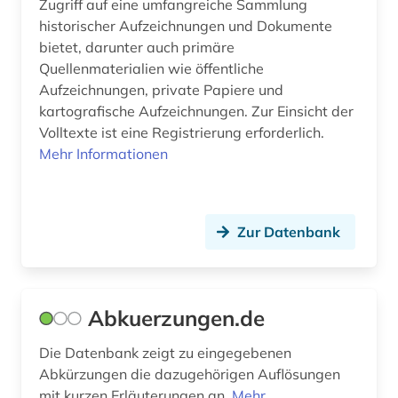
Zugriff auf eine umfangreiche Sammlung
bibliothek (38)
historischer Aufzeichnungen und Dokumente
bibliothek der hansestadt lübeck (1)
bietet, darunter auch primäre
Quellenmaterialien wie öffentliche
bibliotheken (2)
Aufzeichnungen, private Papiere und
kartografische Aufzeichnungen. Zur Einsicht der
bibliotheksbenutzung (1)
Volltexte ist eine Registrierung erforderlich.
Mehr Informationen
bibliotheksbestand (2)
bibliothekskatalog (2)
bibliothekskatalog plus (1)
Zur Datenbank
bibliothekskataloge (1)
bibliotheksmaterial (1)
Abkuerzungen.de
bibliotheksservice-zentrum baden-
Die Datenbank zeigt zu eingegebenen
württemberg (1)
Abkürzungen die dazugehörigen Auflösungen
bibliothekswesen (3)
mit kurzen Erläuterungen an.
Mehr