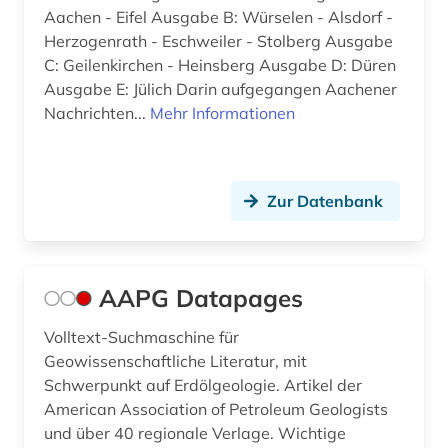
Aachen - Eifel Ausgabe B: Würselen - Alsdorf -
bauteil (1)
Herzogenrath - Eschweiler - Stolberg Ausgabe
C: Geilenkirchen - Heinsberg Ausgabe D: Düren
bauwesen (2)
Ausgabe E: Jülich Darin aufgegangen Aachener
Nachrichten...
Mehr Informationen
bayerisch-schwaben (2)
bayerische staatsbibliothek (6)
bayerische staatsbibliothek münchen (1)
Zur Datenbank
bayern (17)
beamtenrecht (1)
AAPG Datapages
beamter (1)
Volltext-Suchmaschine für
Geowissenschaftliche Literatur, mit
bedeutung (1)
Schwerpunkt auf Erdölgeologie. Artikel der
begräbnisstätte (1)
American Association of Petroleum Geologists
und über 40 regionale Verlage. Wichtige
beherbergungsgewerbe tourismus