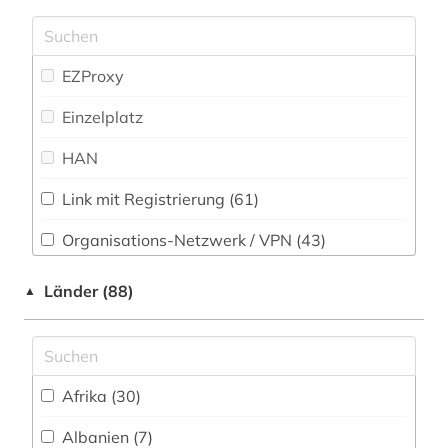
Politologie (253)
afrikastudien (2)
Psychologie (54)
afrikawissenschaften (2)
EZProxy
Rechtswissenschaft (92)
agrarkultur (1)
Einzelplatz
Romanistik (161)
agrarwirtchaft (1)
HAN
Slavistik (101)
agrarwissenschaft (2)
Link mit Registrierung (61)
Soziologie (168)
agrarwissenschaften (1)
Organisations-Netzwerk / VPN (43)
Sport (33)
ahnen (1)
Shibboleth (21)
Länder (88)
▲
Technik (83)
ahnenforschung (1)
Zugriff vor Ort
Theologie und Religionswissenschaften (69)
akademien der wissenschaft (1)
UBR Zeitungen (81)
akademieschrift (1)
Afrika (30)
Werkstoffwissenschaften und
akademiker (1)
Albanien (7)
Fertigungstechnik (41)