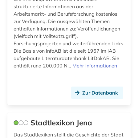
strukturierte Informationen aus der
amtliche informationen (1)
Jugoslawien (6)
Arbeitsmarkt- und Berufsforschung kostenlos
zur Verfügung. Die ausgewählten Themen
amtliche publikation (1)
Kanada (26)
enthalten Informationen zu: Veröffentlichungen
(vielfach mit Volltextzugriff),
amtliche statistik (1)
Korea (7)
Forschungsprojekten und weiterführenden Links.
amtliche veröffentlichung (1)
Kroatien (18)
Die Basis von InfoAB ist die seit 1967 im IAB
aufgebaute Literaturdatenbank LitDokAB. Sie
amtsblatt (4)
Lettland (8)
enthält rund 200.000 N...
Mehr Informationen
amtsdrucksache (2)
Liechtenstein (5)
amtsgericht (1)
Litauen (8)
Zur Datenbank
amtssprachen (1)
Luxemburg (6)
amtsträger (1)
Makedonien (6)
Stadtlexikon Jena
angewandte wissenschaft (1)
Mecklenburg-Vorpommern (17)
Das Stadtlexikon stellt die Geschichte der Stadt