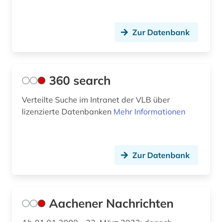
av-medienzentrale (1)
Zur Datenbank
avantgarde (1)
bachelorarbeit (3)
bad kissingen (1)
360 search
baden (2)
Verteilte Suche im Intranet der VLB über
lizenzierte Datenbanken
Mehr Informationen
baden (baden) (1)
baden-württemberg (21)
Zur Datenbank
badische landesbibliothek (3)
balkanromanistik (1)
baltikum (2)
Aachener Nachrichten
baltistik (1)