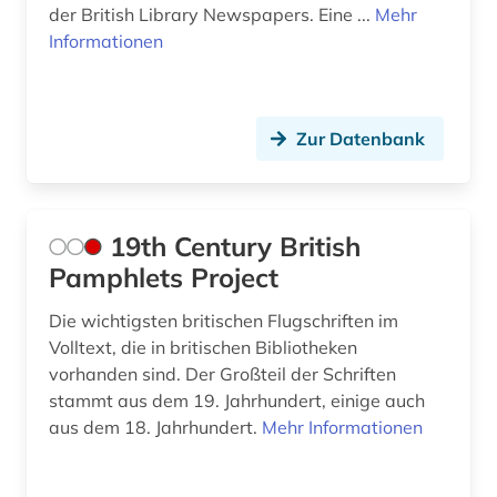
der British Library Newspapers. Eine ...
Mehr
auckland (2)
Informationen
audiodatei (1)
audiothek (1)
Zur Datenbank
audiovisuelle medien (4)
audiovisuelles material (1)
19th Century British
aufklärung (2)
Pamphlets Project
aufsatz (2)
Die wichtigsten britischen Flugschriften im
aufsatzdatenbank (2)
Volltext, die in britischen Bibliotheken
vorhanden sind. Der Großteil der Schriften
augsburg (1)
stammt aus dem 19. Jahrhundert, einige auch
aus dem 18. Jahrhundert.
Mehr Informationen
auktionskatalog (2)
auktionspreis (1)