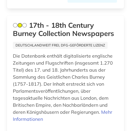
arbeitsrecht (3)
Suedasien (8)
arbeitsschutz (2)
Suedostasien (16)
17th - 18th Century
arbeitssicherheit (1)
Suedosteuropa (22)
Burney Collection Newspapers
arbeitssicherheitsrecht (1)
Thueringen (12)
DEUTSCHLANDWEIT FREI, DFG-GEFÖRDERTE LIZENZ
arbeitssoziologie (1)
Tschechische Republik (13)
Die Datenbank enthält digitalisierte englische
architektur (3)
Zeitungen und Flugschriften (insgesamt 1.270
Tuerkei (11)
Titel) des 17. und 18. Jahrhunderts aus der
architekturgeschichte (1)
USA (85)
Sammlung des Geistlichen Charles Burney
(1757-1817). Der Inhalt erstreckt sich von
archiv (38)
Ukraine (16)
Parlamentsveröffentlichungen, über
tagesaktuelle Nachrichten aus London, dem
archiv der new york times (1)
Ungarn (23)
Britischen Empire, den Nachbarländern und
archivalien (3)
Vatikanstadt (2)
deren Königshäusern oder Regierungen.
Mehr
Informationen
archive (1)