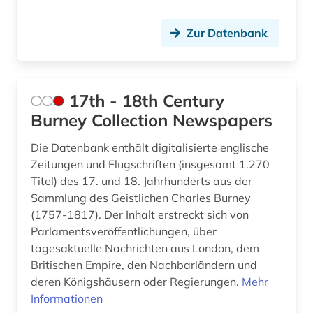
archivierung (2)
Zur Datenbank
archivkunde (1)
archivwesen (1)
archäologie (3)
17th - 18th Century
Burney Collection Newspapers
argentinien (2)
Die Datenbank enthält digitalisierte englische
arktis (1)
Zeitungen und Flugschriften (insgesamt 1.270
armeezeitungen (1)
Titel) des 17. und 18. Jahrhunderts aus der
Sammlung des Geistlichen Charles Burney
armenien (west) (1)
(1757-1817). Der Inhalt erstreckt sich von
Parlamentsveröffentlichungen, über
artik (1)
tagesaktuelle Nachrichten aus London, dem
Britischen Empire, den Nachbarländern und
artikel (1)
deren Königshäusern oder Regierungen.
Mehr
artikelsuche (4)
Informationen