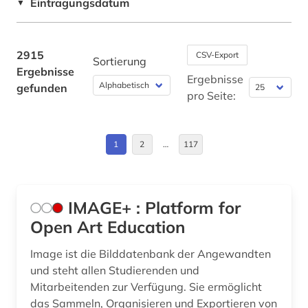
Eintragungsdatum
▼
alphabetischer katalog (2)
Brandenburg (11)
alsfeld (1)
Bremen (6)
2915
CSV-Export
Sortierung
Ergebnisse
altamerikanistik (1)
Bulgarien (6)
Ergebnisse
gefunden
pro Seite:
altbestand (5)
China (23)
alte drucke (1)
Daenemark (15)
1
2
…
117
alte geschichte (1)
Deutschland (306)
alte landesschule korbach (1)
Deutschland (DDR) (14)
IMAGE+ : Platform for
altenhilfe (1)
Estland (13)
Open Art Education
alter (1)
Europa (58)
Image ist die Bilddatenbank der Angewandten
und steht allen Studierenden und
alter druck (1)
Finnland (18)
Mitarbeitenden zur Verfügung. Sie ermöglicht
das Sammeln, Organisieren und Exportieren von
alternativbewegung (1)
Frankreich (51)