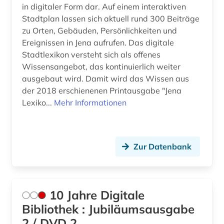
angewandte wissenschaften (1)
Mittelamerika (20)
in digitaler Form dar. Auf einem interaktiven
Stadtplan lassen sich aktuell rund 300 Beiträge
anglistik (3)
Moldawien (5)
zu Orten, Gebäuden, Persönlichkeiten und
anglo-amerikanische beziehungen (1)
Monaco (1)
Ereignissen in Jena aufrufen. Das digitale
Stadtlexikon versteht sich als offenes
anhörung (1)
Montenegro (6)
Wissensangebot, das kontinuierlich weiter
ausgebaut wird. Damit wird das Wissen aus
anlagenbau (1)
Niederlande (25)
der 2018 erschienenen Printausgabe "Jena
Lexiko...
Mehr Informationen
anleitung (1)
Niedersachsen (32)
anpassung (1)
Nordamerika (16)
antarktis (1)
Nordrhein-Westfalen (23)
Zur Datenbank
anthologie (3)
Norwegen (14)
anthropogene klimaänderung (1)
Oesterreich (87)
10 Jahre Digitale
anthropologie (3)
Osmanisches Reich (2)
Bibliothek : Jubiläumsausgabe
2 / DVD 2