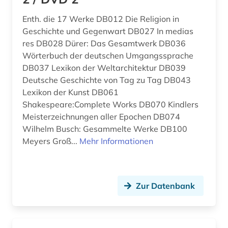
antiheld (1)
Ostasien (20)
Enth. die 17 Werke DB012 Die Religion in
antike (5)
Osteuropa (40)
Geschichte und Gegenwart DB027 In medias
res DB028 Dürer: Das Gesamtwerk DB036
antike religionen (1)
Ostmitteleuropa (9)
Wörterbuch der deutschen Umgangssprache
antiquariat (12)
Palaestina (2)
DB037 Lexikon der Weltarchitektur DB039
Deutsche Geschichte von Tag zu Tag DB043
antisemitismus (1)
Polen (18)
Lexikon der Kunst DB061
Shakespeare:Complete Works DB070 Kindlers
anwaltspraxis (1)
Portugal (11)
Meisterzeichnungen aller Epochen DB074
anzeiger (1)
Rheinland-Pfalz (16)
Wilhelm Busch: Gesammelte Werke DB100
Meyers Groß...
Mehr Informationen
aphorismus (1)
Roemisches Reich (2)
arabisch (10)
Rumänien (12)
Zur Datenbank
arabische literatur (2)
Russland, Sowjetunion (54)
arabische philosophie (1)
Saarland (10)