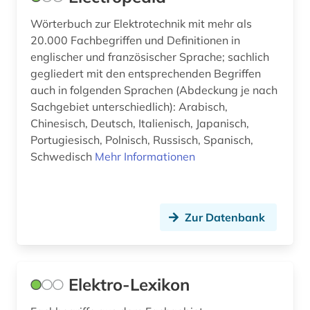
verzeichnis (1)
Wörterbuch zur Elektrotechnik mit mehr als
weltkrieg &lt;1939-1945&gt; (2)
20.000 Fachbegriffen und Definitionen in
englischer und französischer Sprache; sachlich
werkstoff (2)
gegliedert mit den entsprechenden Begriffen
wirtschaftsinformatik (1)
auch in folgenden Sprachen (Abdeckung je nach
Sachgebiet unterschiedlich): Arabisch,
wirtschaftswissenschaften (1)
Chinesisch, Deutsch, Italienisch, Japanisch,
Portugiesisch, Polnisch, Russisch, Spanisch,
wissenschaftliche kooperation (1)
Schwedisch
Mehr Informationen
wälzlager (1)
wörterbuch (1)
Zur Datenbank
zeitschrift (1)
zivilschutz (2)
Elektro-Lexikon
zubehör (1)