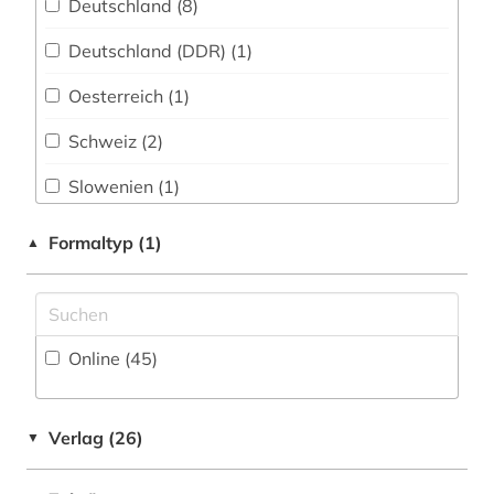
Deutschland (8)
elges gelenklager und gelenkköpfe (1)
Deutschland (DDR) (1)
energietechnik (2)
Oesterreich (1)
essay (1)
Schweiz (2)
eth zürich (1)
Slowenien (1)
europäische union (1)
Spanien (1)
Formaltyp (1)
▲
explosionen (1)
Tschechische Republik (1)
fahrzeugbau (1)
Ungarn (1)
fernerkundung (1)
Online (45
)
fertigungstechnik (1)
festkörperforschung (1)
Verlag (26)
▼
feuerwehrwesen (1)