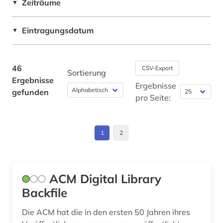
Zeiträume
▼
firmenverzeichnis (1)
Eintragungsdatum
▼
forschung (1)
forschungdaten (1)
46
CSV-Export
Sortierung
forschungsbericht (1)
Ergebnisse
Ergebnisse
gefunden
forschungsdaten (1)
pro Seite:
forschungsdatenmanagement (1)
1
2
forschungsdatenrepositorium (1)
funktechnik (3)
gebrauchsmuster (1)
ACM Digital Library
Backfile
geisteswissenschaften (1)
Die ACM hat die in den ersten 50 Jahren ihres
geschichte (2)