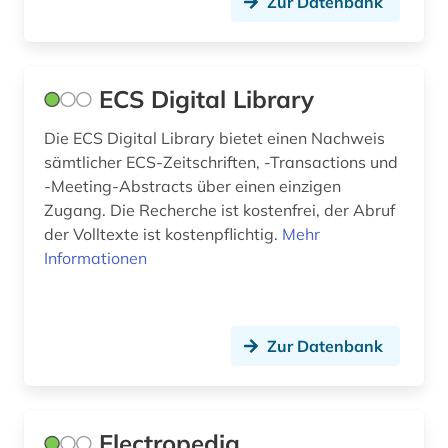
Zur Datenbank
suchmaschine (1)
technik (6)
ECS Digital Library
technische optik (1)
Die ECS Digital Library bietet einen Nachweis
telekommunikation (2)
sämtlicher ECS-Zeitschriften, -Transactions und
unfälle (1)
-Meeting-Abstracts über einen einzigen
Zugang. Die Recherche ist kostenfrei, der Abruf
unternehmen (1)
der Volltexte ist kostenpflichtig.
Mehr
Informationen
urbane mobilität (1)
verband der elektrotechnik elektronik und
informationstechnik (1)
Zur Datenbank
vereinte nationen (1)
vernetzung (1)
Electropedia