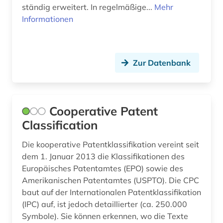
ständig erweitert. In regelmäßige...
Mehr
laufrollen (1)
Informationen
lexikon (1)
lichttechnik (1)
Zur Datenbank
linearführungen (1)
lithografie (1)
Cooperative Patent
luftnachrichtendienst (2)
Classification
maritim (1)
Die kooperative Patentklassifikation vereint seit
dem 1. Januar 2013 die Klassifikationen des
maritime dictionary (1)
Europäisches Patentamtes (EPO) sowie des
maschinenbau (1)
Amerikanischen Patentamtes (USPTO). Die CPC
baut auf der Internationalen Patentklassifikation
mathematik (1)
(IPC) auf, ist jedoch detaillierter (ca. 250.000
Symbole). Sie können erkennen, wo die Texte
medizintechnik (1)