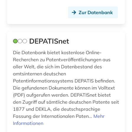
online-publikation (2)
Zur Datenbank
open access (6)
open science (2)
DEPATISnet
optik (1)
Die Datenbank bietet kostenlose Online-
optische nachrichtentechnik (2)
Recherchen zu Patentveröffentlichungen aus
aller Welt, die sich im Datenbestand des
optoelektronik (1)
amtsinternen deutschen
Patentinformationssystems DEPATIS befinden.
patente (1)
Die gefundenen Dokumente können im Volltext
patentklassifikation (1)
(PDF) aufgerufen werden. DEPATISnet bietet
den Zugriff auf sämtliche deutschen Patente seit
pharmazie (3)
1877 und DEKLA, die deutschsprachige
Fassung der Internationalen Paten...
Mehr
portal (1)
Informationen
produkt (1)