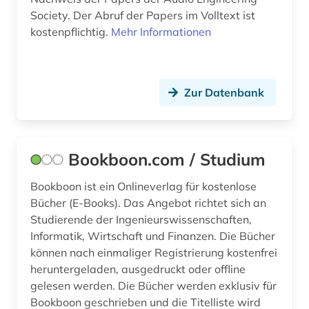
Society. Der Abruf der Papers im Volltext ist
internationale fernmelde-union (1)
kostenpflichtig.
Mehr Informationen
internationale norm (1)
internettechnologie (1)
Zur Datenbank
iso-norm (1)
japan (1)
Bookboon.com / Studium
karriere (1)
Bookboon ist ein Onlineverlag für kostenlose
katastrophenschutz (1)
Bücher (E-Books). Das Angebot richtet sich an
kernphysik (1)
Studierende der Ingenieurswissenschaften,
Informatik, Wirtschaft und Finanzen. Die Bücher
kongressbericht (1)
können nach einmaliger Registrierung kostenfrei
heruntergeladen, ausgedruckt oder offline
laser (2)
gelesen werden. Die Bücher werden exklusiv für
lasertechnologie (1)
Bookboon geschrieben und die Titelliste wird