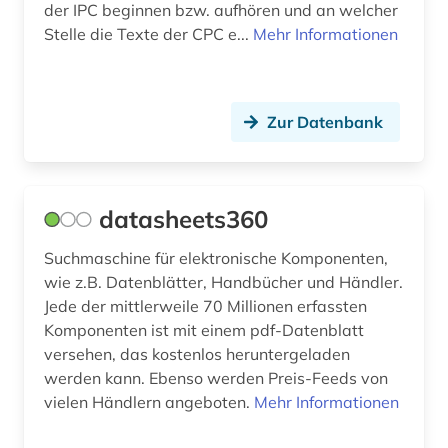
der IPC beginnen bzw. aufhören und an welcher
mikromobilität (1)
Stelle die Texte der CPC e...
Mehr Informationen
mobilität (1)
mobilitätstechnologie (1)
Zur Datenbank
nachrichtentechnik (4)
nanotechnologie (1)
datasheets360
nationalsozialismus (1)
Suchmaschine für elektronische Komponenten,
naturgefahr (1)
wie z.B. Datenblätter, Handbücher und Händler.
Jede der mittlerweile 70 Millionen erfassten
naturwissenschaft (1)
Komponenten ist mit einem pdf-Datenblatt
versehen, das kostenlos heruntergeladen
naturwissenschaften (2)
werden kann. Ebenso werden Preis-Feeds von
norm (1)
vielen Händlern angeboten.
Mehr Informationen
offshoretechnik (1)