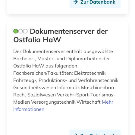
Zur Datenbank
schiffsmaschinenbau aus der
schiffselektrotechnik (1)
Dokumentenserver der
schmierstoffwahl (1)
Ostfalia HaW
schutzbau (1)
Der Dokumentenserver enthält ausgewählte
sensortechnik (1)
Bachelor-, Master- und Diplomarbeiten der
Ostfalia HaW aus folgenden
sicherheit (1)
Fachbereichen/Fakultäten: Elektrotechnik
sicherungstechnik (1)
Fahrzeug-, Produktions- und Verfahrenstechnik
Gesundheitswesen Informatik Maschinenbau
solartechnik (1)
Recht Sozialwesen Verkehr-Sport-Tourismus-
Medien Versorgungstechnik Wirtschaft
Mehr
spanien (1)
Informationen
spektrummanagement (1)
stellwerk (1)