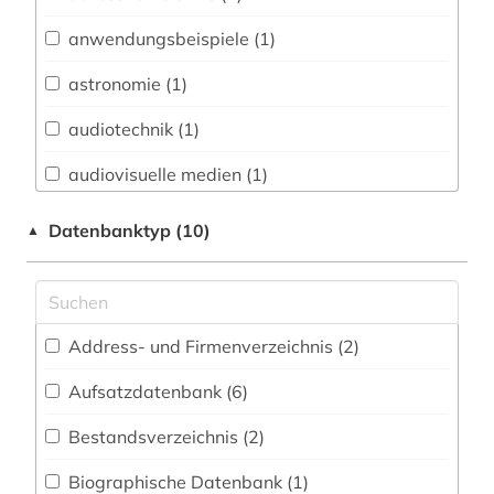
Vermessungswesen (14)
anwendungsbeispiele (1)
Biologie, Biotechnologie (17)
astronomie (1)
Chemie und Pharmazie (17)
audiotechnik (1)
Elektrotechnik, Elektronik, Nachrichtentechnik
(46)
audiovisuelle medien (1)
Energietechnik (16)
automatisierungstechnik (1)
Datenbanktyp (10)
▲
Ethnologie (1)
betriebssicherheit (1)
Geographie (3)
bibliografie (1)
Address- und Firmenverzeichnis (2
)
Geowissenschaften (10)
bibliographie (1)
Aufsatzdatenbank (6
)
Germanistik. Niederlandistik. Skandinavistik
bildgebendes verfahren (1)
(2)
Bestandsverzeichnis (2
)
bildverarbeitung (1)
Geschichte (6)
Biographische Datenbank (1
)
biologie (1)