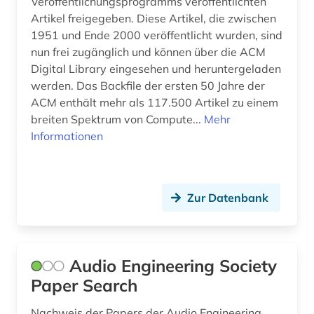
Veröffentlichungsprogramms veröffentlichten
Artikel freigegeben. Diese Artikel, die zwischen
gleitlager (1)
1951 und Ende 2000 veröffentlicht wurden, sind
glossar (3)
nun frei zugänglich und können über die ACM
Digital Library eingesehen und heruntergeladen
grenzflächen (1)
werden. Das Backfile der ersten 50 Jahre der
ACM enthält mehr als 117.500 Artikel zu einem
handbuch (1)
breiten Spektrum von Compute...
Mehr
hersteller (1)
Informationen
händler (1)
informatik (4)
Zur Datenbank
informations- und kommunikationstechnologie
(1)
institute of electrical and electronics engineers
Audio Engineering Society
(1)
Paper Search
intelligente systeme (1)
Nachweis der Papers der Audio Engineering