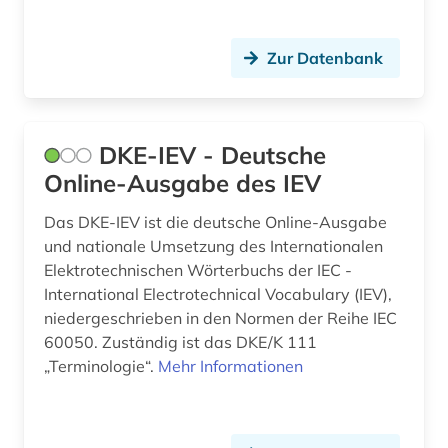
publishing network (1)
Zur Datenbank
quantenoptik (1)
regeln der technik (1)
DKE-IEV - Deutsche
repository &lt;informatik&gt; (1)
Online-Ausgabe des IEV
review (1)
Das DKE-IEV ist die deutsche Online-Ausgabe
richtlinie (1)
und nationale Umsetzung des Internationalen
Elektrotechnischen Wörterbuchs der IEC -
satellitenkommunikation (1)
International Electrotechnical Vocabulary (IEV),
niedergeschrieben in den Normen der Reihe IEC
schiff (1)
60050. Zuständig ist das DKE/K 111
schiffbau (1)
„Terminologie“.
Mehr Informationen
schifffahrt (1)
schiffs- und meerestechnik (1)