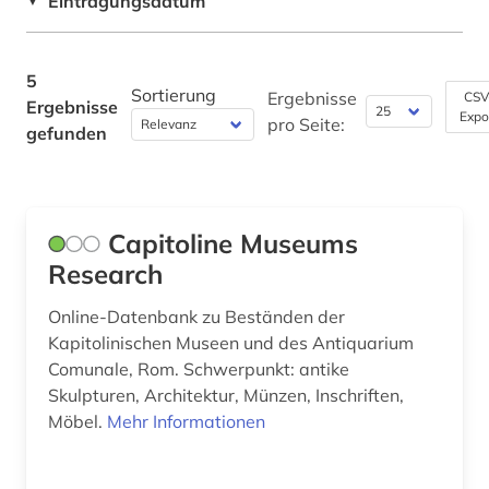
Eintragungsdatum
▼
Sport (0)
Technik (0)
5
Sortierung
Ergebnisse
CSV
Ergebnisse
Theologie und Religionswissenschaften (1)
Expo
pro Seite:
gefunden
Werkstoffwissenschaften und
Fertigungstechnik (0)
Wirtschaftswissenschaften (0)
Capitoline Museums
Wissenschaftskunde, Forschung, Hochschul-,
Research
Museumswesen (0)
Online-Datenbank zu Beständen der
Kapitolinischen Museen und des Antiquarium
Comunale, Rom. Schwerpunkt: antike
Skulpturen, Architektur, Münzen, Inschriften,
Möbel.
Mehr Informationen