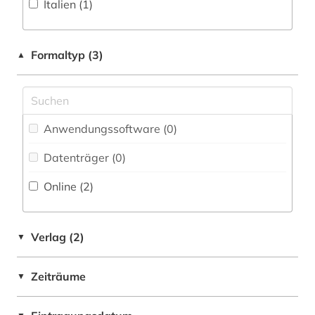
Italien (1)
Musikwissenschaft (0)
Natur- und Umweltschutz (0)
Formaltyp (3)
▲
Pädagogik (0)
Philosophie (0)
Physik (0)
Anwendungssoftware (0
)
Politologie (0)
Datenträger (0
)
Online (2
)
Psychologie (0)
Rechtswissenschaft (0)
Verlag (2)
▼
Romanistik (0)
Slavistik (0)
Zeiträume
▼
Soziologie (0)