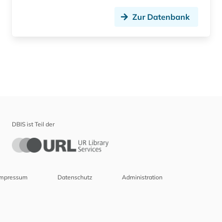
Zur Datenbank
DBIS ist Teil der
Impressum
Datenschutz
Administration