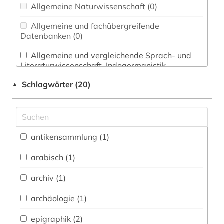
Allgemeine Naturwissenschaft (0)
Allgemeine und fachübergreifende
Datenbanken (0)
Allgemeine und vergleichende Sprach- und
Literaturwissenschaft. Indogermanistik.
Außereuropäische Sprachen und Literaturen (1)
Schlagwörter (20)
▲
Anglistik. Amerikanistik (0)
Archäologie (3)
Architektur, Bauingenieur- und
antikensammlung (1)
Vermessungswesen (0)
arabisch (1)
Biologie, Biotechnologie (0)
archiv (1)
Buch- und Bibliothekswesen,
Informationswissenschaft (0)
archäologie (1)
Chemie und Pharmazie (0)
epigraphik (2)