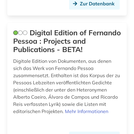
Zur Datenbank
videotutorials (1)
vorschulerziehung (1)
walter de gruyter (1)
Digital Edition of Fernando
Pessoa : Projects and
werke (1)
Publications - BETA!
wirtschaftsinformation (1)
Digitale Edition von Dokumenten, aus denen
wirtschaftswissenschaften (3)
sich das Werk von Fernando Pessoa
zusammensetzt. Enthalten ist das Korpus der zu
zeitschrift (2)
Pessoas Lebzeiten veröffentlichten Gedichte
(einschließlich der unter den Heteronymen
zeitschriftenaufsatz (2)
Alberto Caeiro, Álvaro de Campos und Ricardo
zeitung (2)
Reis verfassten Lyrik) sowie die Listen mit
editorischen Projekten.
Mehr Informationen
álvaro de campos (1)