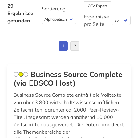
physiotherapie (2)
29
CSV-Export
Sortierung
Ergebnisse
politik (1)
Ergebnisse
gefunden
pro Seite:
popmusik (1)
psychologie (1)
1
2
pädagogik (1)
recht (1)
Business Source Complete
ricardo reis (1)
(via EBSCO Host)
schweden (1)
Business Source Complete enthält die Volltexte
von über 3.800 wirtschaftswissenschaftlichen
sonderpädagogik (1)
Zeitschriften, darunter ca. 2000 Peer-Review-
Titel. Insgesamt werden annähernd 10.000
sozialwissenschaften (2)
Zeitschriften ausgewertet. Die Datenbank deckt
soziologie (1)
alle Themenbereiche der