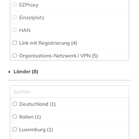
gender studies (1)
Rechtswissenschaft (7)
EZProxy
geschlechterforschung (1)
Romanistik (5)
Einzelplatz
großbritannien (1)
Slavistik (5)
HAN
iberoromanistik (1)
Soziologie (10)
Link mit Registrierung (4)
industrie (1)
Sport (29)
Organisations-Netzwerk / VPN (5)
ingenieurwissenschaften (1)
Technik (8)
Shibboleth
Länder (8)
▲
internetquelle (1)
Theologie und Religionswissenschaften (6)
Zugriff vor Ort
krankenpflege (1)
Werkstoffwissenschaften und
Fertigungstechnik (5)
lehrer (1)
Deutschland (1)
Wirtschaftswissenschaften (10)
lehrerausbildung (1)
Italien (1)
Wissenschaftskunde, Forschung, Hochschul-,
Museumswesen (3)
lesbenbewegung (1)
Luxemburg (1)