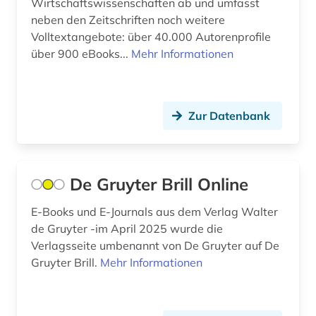
Wirtschaftswissenschaften ab und umfasst
sport (6)
neben den Zeitschriften noch weitere
Volltextangebote: über 40.000 Autorenprofile
sportpolitik (1)
über 900 eBooks...
Mehr Informationen
sportpraxis (1)
sportwissenschaft (4)
Zur Datenbank
test (1)
the new york times (1)
De Gruyter Brill Online
the washington post (1)
E-Books und E-Journals aus dem Verlag Walter
trainingswissenschaft (1)
de Gruyter -im April 2025 wurde die
unternehmen (1)
Verlagsseite umbenannt von De Gruyter auf De
Gruyter Brill.
Mehr Informationen
usa (2)
verwaltungswissenschaft (1)