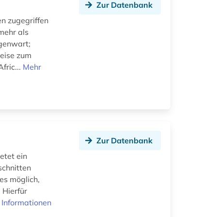
Zur Datenbank
en zugegriffen
mehr als
egenwart;
weise zum
fric...
Mehr
Zur Datenbank
etet ein
schnitten
 es möglich,
 Hierfür
 Informationen