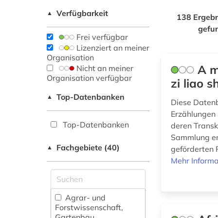
Verfügbarkeit
▲
138 Ergebn
gefu
Frei verfügbar
Lizenziert an meiner
Organisation
A m
Nicht an meiner
Organisation verfügbar
zi liao 
Top-Datenbanken
▲
Diese Daten
Erzählungen 
Top-Datenbanken
deren Transk
Sammlung en
Fachgebiete (40)
▲
geförderten 
Mehr Informa
Agrar- und
Forstwissenschaft,
Gartenbau,