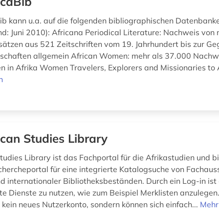
icaBib
ib kann u.a. auf die folgenden bibliographischen Datenbank
d: Juni 2010): Africana Periodical Literature: Nachweis von 
ätzen aus 521 Zeitschriften vom 19. Jahrhundert bis zur G
nschaften allgemein African Women: mehr als 37.000 Nach
 in Afrika Women Travelers, Explorers and Missionaries to A
n
ican Studies Library
tudies Library ist das Fachportal für die Afrikastudien und bi
chercheportal für eine integrierte Katalogsuche von Fachaus
d internationaler Bibliotheksbeständen. Durch ein Log-in ist
te Dienste zu nutzen, wie zum Beispiel Merklisten anzulegen.
 kein neues Nutzerkonto, sondern können sich einfach...
Mehr