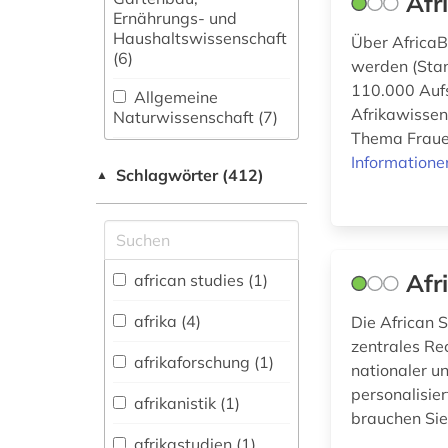
Afr
Ernährungs- und
Haushaltswissenschaft
Über AfricaB
(6)
werden (Stan
110.000 Aufs
Allgemeine
Afrikawisse
Naturwissenschaft (7)
Thema Frauen
Allgemeine und
Informatione
Schlagwörter (412)
fachübergreifende
▲
Datenbanken (24)
Allgemeine und
vergleichende Sprach-
und
Afr
african studies (1)
Literaturwissenschaft.
Indogermanistik.
afrika (4)
Die African S
Außereuropäische
zentrales Re
Sprachen und
afrikaforschung (1)
nationaler un
Literaturen (27)
personalisier
afrikanistik (1)
Anglistik.
brauchen Sie
Amerikanistik (11)
afrikastudien (1)