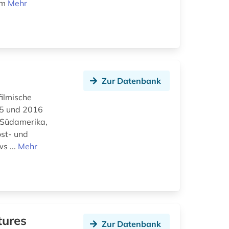
um
Mehr
Zur Datenbank
filmische
45 und 2016
 Südamerika,
ost- und
s ...
Mehr
tures
Zur Datenbank