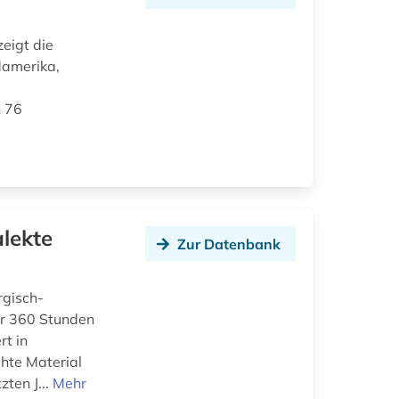
eigt die
damerika,
n 76
lekte
Zur Datenbank
rgisch-
er 360 Stunden
rt in
chte Material
ten J...
Mehr