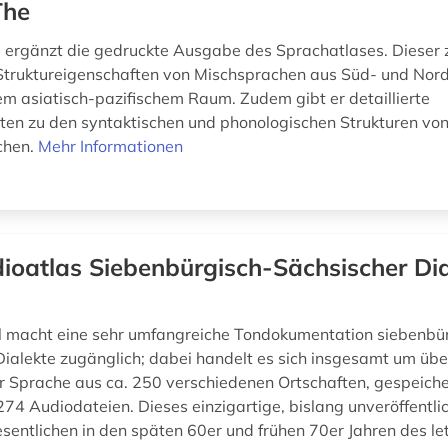
The
 ergänzt die gedruckte Ausgabe des Sprachatlases. Dieser z
Struktureigenschaften von Mischsprachen aus Süd- und Nor
em asiatisch-pazifischem Raum. Zudem gibt er detaillierte
ten zu den syntaktischen und phonologischen Strukturen vo
chen.
Mehr Informationen
ioatlas Siebenbürgisch-Sächsischer Dia
l macht eine sehr umfangreiche Tondokumentation siebenbü
Dialekte zugänglich; dabei handelt es sich insgesamt um üb
 Sprache aus ca. 250 verschiedenen Ortschaften, gespeiche
74 Audiodateien. Dieses einzigartige, bislang unveröffentli
entlichen in den späten 60er und frühen 70er Jahren des letz