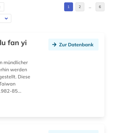
t
1
2
…
6
u fan yi
Zur Datenbank
n mündlicher
erhin werden
estellt. Diese
 Taiwan
1982-85...