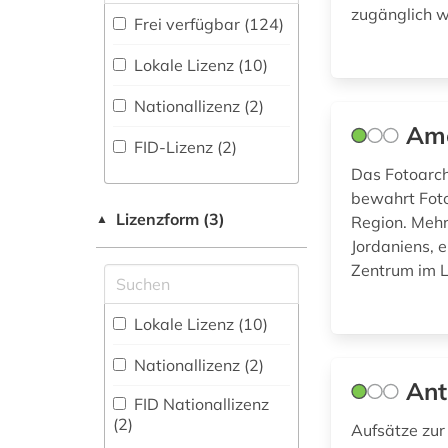
archiv (1)
zugänglich 
(28
)
Frei verfügbar (124)
Ethnologie (138)
archival documents
Faktendatenbank
Lokale Lizenz (10)
(1)
(14
)
Geographie (28)
Nationallizenz (2)
archäologie (4)
National-,
Geowissenschaften
Ame
Regionalbibliographie
(6)
FID-Lizenz (2)
(3
)
asch (1)
Das Fotoarch
Germanistik.
asiatische studien
Niederlandistik.
Portal (23
)
bewahrt Fot
(1)
Skandinavistik (21)
Lizenzform (3)
▲
Region. Mehr
Sammlung Nicht-
Jordaniens, 
Textueller-Materialien
asien (1)
Geschichte (79)
Zentrum im L
(39
)
asienforschung (1)
Informatik (5)
Volltextdatenbank
Lokale Lizenz (10)
(47
)
assyriologie (1)
Jüdische Studien (5)
Nationallizenz (2)
Wörterbuch,
Klassische
asyl (1)
Ant
Enzyklopädie,
Philologie.
FID Nationallizenz
Nachschlagwerk (21
)
Byzantinistik.
atlas (1)
(2)
Aufsätze zur
Mittellateinische und