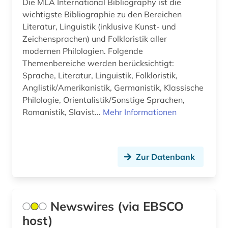
Die MLA International Bibliography ist die
akademien der wissenschaft (1)
wichtigste Bibliographie zu den Bereichen
Literatur, Linguistik (inklusive Kunst- und
akademieschrift (1)
Zeichensprachen) und Folkloristik aller
akademiker (1)
modernen Philologien. Folgende
Themenbereiche werden berücksichtigt:
akdademie der künste (1)
Sprache, Literatur, Linguistik, Folkloristik,
Anglistik/Amerikanistik, Germanistik, Klassische
akkadisch (2)
Philologie, Orientalistik/Sonstige Sprachen,
Romanistik, Slavist...
akkreditierung (1)
Mehr Informationen
akronym (7)
akte (2)
Zur Datenbank
aktie (6)
aktien (1)
Newswires (via EBSCO
aktienanalyse (5)
host)