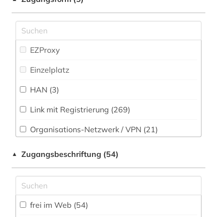
Soziologie (821)
1940-1944 (1)
Sport (110)
1940-1945 (1)
EZProxy
Technik (461)
1941-1945 (1)
Einzelplatz
Theologie und Religionswissenschaften (865)
1948-1980 (1)
HAN (3)
Werkstoffwissenschaften und
1948-1992 (1)
Fertigungstechnik (379)
Link mit Registrierung (269)
1963-1965 (2)
Wirtschaftswissenschaften (1526)
Organisations-Netzwerk / VPN (21)
Wissenschaftskunde, Forschung, Hochschul-,
1968 (1)
Museumswesen (211)
Shibboleth (3)
Zugangsbeschriftung (54)
▲
1980-1989 (1)
Zeitungen (6)
Zugriff vor Ort (8)
20. jahrhundert (5)
20.jahrhundert (1)
frei im Web (54)