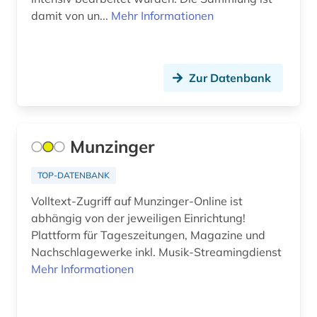
damit von un...
Mehr Informationen
alsfeld (1)
altamerikanistik (2)
altbaumodernisierung (2)
Zur Datenbank
altbestand (6)
altdänisch (3)
Munzinger
alte drucke (2)
TOP-DATENBANK
alte geschichte (9)
Volltext-Zugriff auf Munzinger-Online ist
abhängig von der jeweiligen Einrichtung!
alte landesschule korbach (1)
Plattform für Tageszeitungen, Magazine und
Nachschlagewerke inkl. Musik-Streamingdienst
alte nationalgalerie (2)
Mehr Informationen
alte sorte (1)
altenglisch (8)