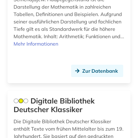
agrarprodukt (2)
Darstellung der Mathematik in zahlreichen
Tabellen, Definitionen und Beispielen. Aufgrund
agrarproduktion (1)
seiner ausführlichen Darstellung und fachlichen
agrarrecht (2)
Tiefe gilt es als Standardwerk für die höhere
Mathematik. Inhalt: Arithmetik; Funktionen und...
agrarsektor (1)
Mehr Informationen
agrarsoziologie (2)
agrarwirtchaft (1)
Zur Datenbank
agrarwirtschaft (3)
agrarwissenschaft (11)
Digitale Bibliothek
agrarwissenschaften (3)
Deutscher Klassiker
agricola (1)
Die Digitale Bibliothek Deutscher Klassiker
enthält Texte vom frühen Mittelalter bis zum 19.
agrikulturchemie (2)
Jahrhundert. Sie basiert auf den gedruckten