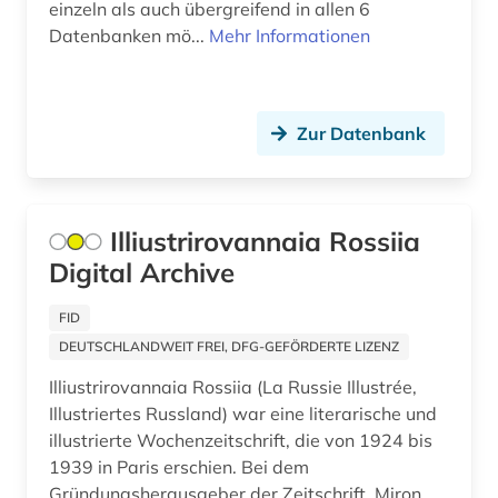
einzeln als auch übergreifend in allen 6
achim von werke (1)
Osmanisches Reich (16)
Datenbanken mö...
Mehr Informationen
acquisitions (1)
Ostasien (56)
actes (1)
Osteuropa (105)
Zur Datenbank
acts (1)
Ostmitteleuropa (36)
adel (4)
Palaestina (15)
Illiustrirovannaia Rossiia
adelsfamilie (2)
Polen (94)
Digital Archive
administration (1)
Portugal (35)
FID
administrative service (1)
Rheinland-Pfalz (34)
DEUTSCHLANDWEIT FREI, DFG-GEFÖRDERTE LIZENZ
administrative tribunal (1)
Illiustrirovannaia Rossiia (La Russie Illustrée,
Roemisches Reich (36)
Illustriertes Russland) war eine literarische und
adolf (1)
Rumänien (30)
illustrierte Wochenzeitschrift, die von 1924 bis
1939 in Paris erschien. Bei dem
adorno (1)
Russland, Sowjetunion (193)
Gründungsherausgeber der Zeitschrift, Miron