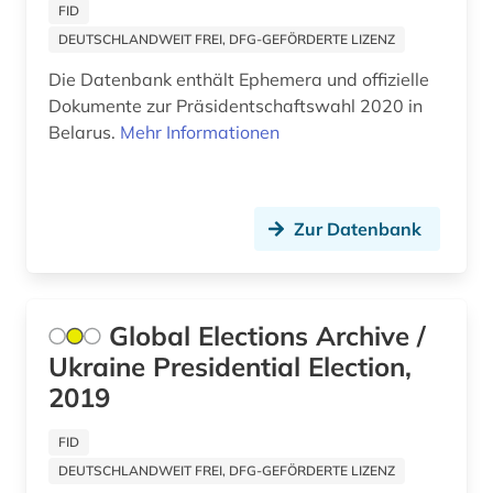
FID
allgemein (1)
DEUTSCHLANDWEIT FREI, DFG-GEFÖRDERTE LIZENZ
allgemein bildende schule (1)
Die Datenbank enthält Ephemera und offizielle
Dokumente zur Präsidentschaftswahl 2020 in
allgemeine geschäftsbedingungen (1)
Belarus.
Mehr Informationen
allgemeine kulturwissenschaft (1)
allgemeine medizinische datenbank (3)
Zur Datenbank
allgemeine sammelwerke (1)
allgemeine und vergleichende
literaturwissenschaft (1)
Global Elections Archive /
allgemeine und vergleichende sprach- und
Ukraine Presidential Election,
literaturwissenschaft (2)
2019
allgemeine volkswirtschaftslehre (3)
FID
allgemeine ökologie (1)
DEUTSCHLANDWEIT FREI, DFG-GEFÖRDERTE LIZENZ