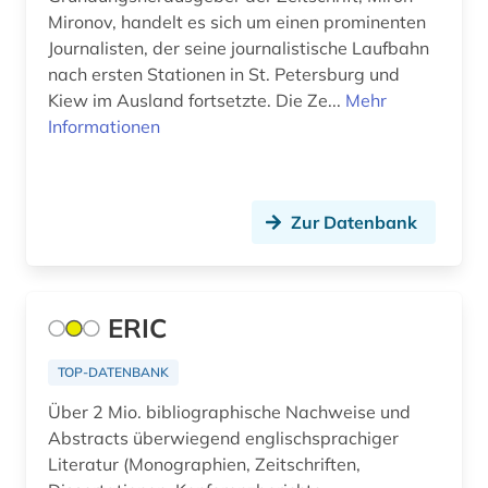
Mironov, handelt es sich um einen prominenten
adressbuch (106)
Saarland (26)
Journalisten, der seine journalistische Laufbahn
adressdatenbank (1)
nach ersten Stationen in St. Petersburg und
Sachsen (44)
Kiew im Ausland fortsetzte. Die Ze...
Mehr
adresse (10)
Sachsen-Anhalt (19)
Informationen
adressen (2)
San Marino (1)
adressensammlung (1)
Schleswig-Holstein (18)
Zur Datenbank
adressenverzeichnis (1)
Schweden (280)
adressverzeichnis (35)
Schweiz (239)
ERIC
adreßbuch (9)
Serbien (30)
TOP-DATENBANK
adventisten (1)
Skandinavien (20)
Über 2 Mio. bibliographische Nachweise und
aerodynamik (1)
Slowakei (39)
Abstracts überwiegend englischsprachiger
Literatur (Monographien, Zeitschriften,
aeronautik (1)
Slowenien (31)