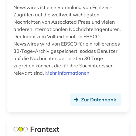
aktiengesellschaft (1)
Newswires ist eine Sammlung von Echtzeit-
Zugriffen auf die weltweit wichtigsten
aktieninformationen (4)
Nachrichten von Associated Press und vielen
anderen internationalen Nachrichtenagenturen.
aktienkurse (1)
Der Index zum Volltextinhalt in EBSCO
aktienmarkt (1)
Newswires wird von EBSCO für ein rollierendes
30-Tage-Archiv gespeichert, sodass Benutzer
aktienrecht (2)
auf die Nachrichten der letzten 30 Tage
zugreifen können, die für ihre Suchinteressen
aktuelles lexikon (1)
relevant sind.
Mehr Informationen
akupunktur (1)
akustik (1)
Zur Datenbank
alain (2)
albanien (6)
Frantext
albanisch (1)