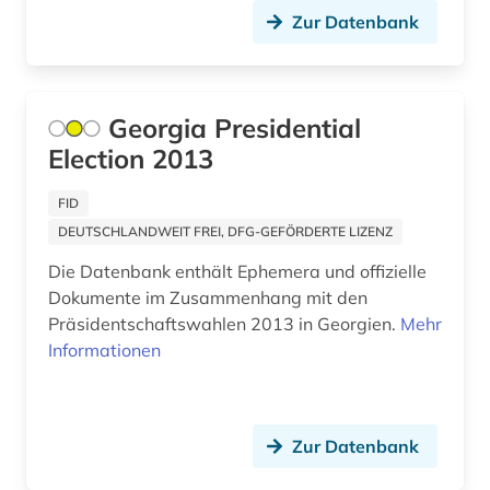
Zur Datenbank
altenheim (1)
altenhilfe (2)
Georgia Presidential
altenmedizin (1)
Election 2013
altenpflege (5)
FID
alter (3)
DEUTSCHLANDWEIT FREI, DFG-GEFÖRDERTE LIZENZ
alter druck (2)
Die Datenbank enthält Ephemera und offizielle
Dokumente im Zusammenhang mit den
alter orient (7)
Präsidentschaftswahlen 2013 in Georgien.
Mehr
altern (2)
Informationen
alternativbewegung (2)
alternative (5)
Zur Datenbank
alternative medizin (2)