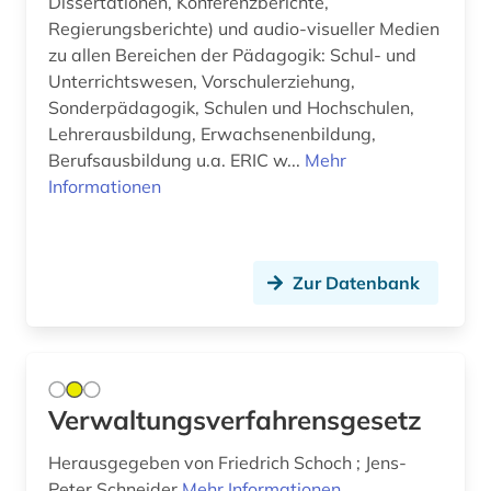
Dissertationen, Konferenzberichte,
aeronomie (1)
Regierungsberichte) und audio-visueller Medien
Spanien (94)
zu allen Bereichen der Pädagogik: Schul- und
aerospace (1)
Suedamerika (104)
Unterrichtswesen, Vorschulerziehung,
Sonderpädagogik, Schulen und Hochschulen,
aesopus (1)
Suedasien (27)
Lehrerausbildung, Erwachsenenbildung,
afanasij a. (1)
Berufsausbildung u.a. ERIC w...
Mehr
Suedostasien (26)
Informationen
affekt (1)
Suedosteuropa (45)
afghanistan (5)
Thueringen (30)
Zur Datenbank
african diaspora (1)
Tschechische Republik (77)
african studies (2)
Tuerkei (32)
african women (1)
USA (368)
Verwaltungsverfahrensgesetz
afrika (71)
Ukraine (54)
Herausgegeben von Friedrich Schoch ; Jens-
afrika amerika großbritannien sklavenhandel
Unbekannt (1)
Peter Schneider
Mehr Informationen