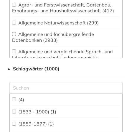
Agrar- und Forstwissenschaft, Gartenbau,
Ernährungs- und Haushaltswissenschaft (417)
Allgemeine Naturwissenschaft (299)
Allgemeine und fachübergreifende
Datenbanken (2933)
Allgemeine und vergleichende Sprach- und
Literaturwissenschaft. Indogermanistik.
Außereuropäische Sprachen und Literaturen
Schlagwörter (1000)
▲
(804)
Anglistik. Amerikanistik (712)
Archäologie (311)
(4)
Architektur, Bauingenieur- und
Vermessungswesen (487)
(1833 - 1900) (1)
Biologie, Biotechnologie (885)
(1859-1877) (1)