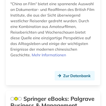
"China on Film“ bietet eine spannende Auswahl
altes ägypten (5)
an Dokumentar- und Realfilmen des British Film
Institute, die aus der Sicht überwiegend
altfinnisch (1)
westlicher Reisender gedreht wurden. Durch
eine Kombination aus Amateurfilmen,
altfranzösisch (8)
Reiseberichten und Wochenschauen bietet
diese Quelle eine einzigartige Perspektive auf
altfäröisch (1)
das Alltagsleben und einige der wichtigsten
altgermanistik (5)
Ereignisse der modernen chinesischen
Geschichte.
Mehr Informationen
altgriechisch (4)
altgutnisch (1)
Zur Datenbank
althochdeutsch (4)
altisländisch (1)
altitalienisch (1)
Springer eBooks: Palgrave
Business & Management
altkanaanäisch (1)