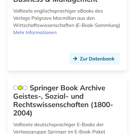
Volltexte englischsprachiger eBooks des
altkarte (1)
Verlags Palgrave Macmillan aus den
altlast (1)
Wirtschaftswissenschaften (E-Book-Sammlung)
Mehr Informationen
altlastensanierung (1)
altlastsanierung (4)
Zur Datenbank
altniederländisch (2)
altnordisch (7)
altnorwegisch (1)
Springer Book Archive
Geistes-, Sozial- und
altokzitanisch (3)
Rechtswissenschaften (1800-
altorientalistik (2)
2004)
altpersisch (1)
Volltexte deutschsprachiger E-Books der
Verlagsgruppe Springer im E-Book-Paket