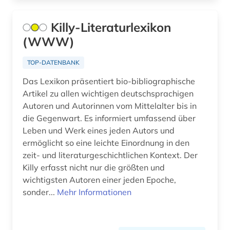
abgasemission (1)
GUS (29)
Nationallizenz-Login für registrierte
Killy-Literaturlexikon
abgeordnetenhaus (1)
Einzelpersonen (4)
Gibraltar (2)
(WWW)
abgeordneter (6)
Nationallizenz-Login für registrierte
Griechenland (13)
Einzelpersonen (1)
TOP-DATENBANK
abholzung (1)
Griechenland (Altertum) (38)
Nationallizenz-Login für registrierte
Das Lexikon präsentiert bio-bibliographische
abkommen (1)
Einzelpersonen (18)
Großbritannien (314)
Artikel zu allen wichtigen deutschsprachigen
Autoren und Autorinnen vom Mittelalter bis in
Nationallizenz-Login für registrierte
abkürzung (19)
Hamburg (21)
die Gegenwart. Es informiert umfassend über
Einzelpersonen (1)
Leben und Werk eines jeden Autors und
abkürzungen (2)
Hessen (58)
Nationallizenz-Login für registrierte
ermöglicht so eine leichte Einordnung in den
Einzelpersonen (19)
abkürzungsverzeichnis (1)
zeit- und literaturgeschichtlichen Kontext. Der
Irland (44)
Killy erfasst nicht nur die größten und
Nationallizenz-Login für registrierte
abolitionismus (1)
Island (55)
wichtigsten Autoren einer jeden Epoche,
Einzelpersonen (1)
sonder...
Mehr Informationen
abraham (1)
Israel (76)
Nationallizenz-Login für registrierte
Einzelpersonen (1)
abraham geiger kolle (1)
Italien (155)