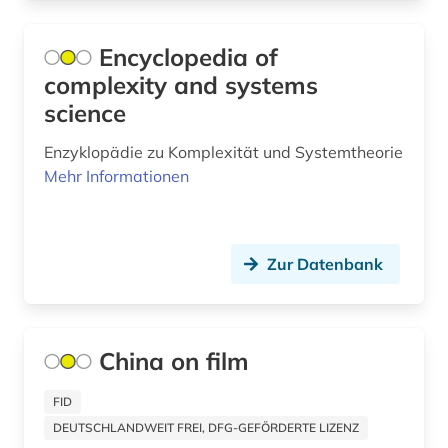
alternativmedizin (1)
Encyclopedia of
altersmedizin (1)
complexity and systems
science
alterssoziologie (1)
Enzyklopädie zu Komplexität und Systemtheorie
altersversorung (1)
Mehr Informationen
altertum (31)
altertumswissenschaft (35)
Zur Datenbank
altertumswissenschaften (14)
altes buch (17)
China on film
altes testament (12)
altes testament griechisch (1)
FID
DEUTSCHLANDWEIT FREI, DFG-GEFÖRDERTE LIZENZ
altes testament lateinisch (1)