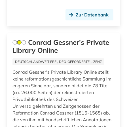
alltagsgegenstand (1)
Zur Datenbank
alltagsgeschichte &lt;fach&gt; (4)
alltagskultur (5)
Conrad Gessner's Private
alltagsleben (1)
Library Online
alma-tadema (1)
DEUTSCHLANDWEIT FREI, DFG-GEFÖRDERTE LIZENZ
almanach (5)
Conrad Gessner's Private Library Online stellt
aloys ludwig (1)
keine reformationsgeschichtliche Sammlung im
engeren Sinne dar, sondern bildet die 78 Titel
alpen (1)
(ca. 26.000 Seiten) der rekonstruierten
Privatbibliothek des Schweizer
alpenverein südtirol (1)
Universalgelehrten und Zeitgenossen der
alphabet (1)
Reformation Conrad Gessner (1515-1565) ab,
die von ihm mit handschriftlichen Annotationen
alphabetischer katalog (2)
intensiv bearbeitet wurden. Die Sammlung ist