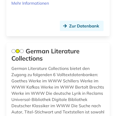
Mehr Informationen
abtei cluny (1)
Mecklenburg-Vorpommern (32)
abwanderung (1)
Mittelamerika (65)
abwasser (8)
Zur Datenbank
Moldawien (17)
abwasserabgabengesetz (1)
Monaco (3)
abwassertechnik (2)
Montenegro (19)
German Literature
abwassertechnische vereinigung (1)
Collections
Niederlande (132)
abwassertechnologie (2)
German Literature Collections bietet den
Niedersachsen (51)
Zugang zu folgenden 6 Volltextdatenbanken:
abzeichen (1)
Nordamerika (44)
Goethes Werke im WWW Schillers Werke im
WWW Kafkas Werke im WWW Bertolt Brechts
academia sinica (1)
Nordrhein-Westfalen (50)
Werke im WWW Die deutsche Lyrik in Reclams
academiens (1)
Universal-Bibliothek Digitale Bibliothek
Norwegen (141)
Deutscher Klassiker im WWW Die Suche nach
accum (1)
Autor, Titel-Stichwort und Textstellen ist sowohl
Oesterreich (311)