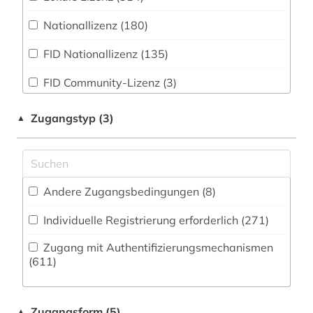
Zeitungs-, Zeitschriftenbibliographie (113
)
Militärwissenschaft (23)
Nationallizenz (180)
1833-1969 (1)
Musikwissenschaft (503)
FID Nationallizenz (135)
1834-1966 (1)
Natur- und Umweltschutz (171)
FID Community-Lizenz (3)
1840 -1999 (1)
Pädagogik (420)
FID Campuslizenz (2)
1848 (1)
Zugangstyp (3)
▲
Philosophie (445)
ZB MED (8)
1850 (1)
Physik (278)
1850-1940 (1)
Politologie (1027)
Andere Zugangsbedingungen (8)
1869-1952 (1)
Psychologie (327)
Individuelle Registrierung erforderlich (271)
19. jahrhundert (3)
Rechtswissenschaft (1505)
Zugang mit Authentifizierungsmechanismen
1900-1949 (1)
(611)
Romanistik (517)
1914-1919 (1)
Slavistik (253)
Zugangsform (5)
1939-1945 (1)
▲