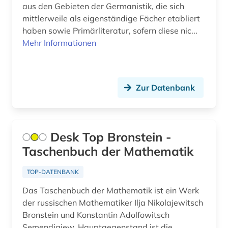
afroamerikanische musik (5)
aus den Gebieten der Germanistik, die sich
mittlerweile als eigenständige Fächer etabliert
agder (2)
haben sowie Primärliteratur, sofern diese nic...
Mehr Informationen
agence france-presse (1)
agende (1)
agentur (1)
Zur Datenbank
aggressivität (1)
agrar- (1)
Desk Top Bronstein -
Taschenbuch der Mathematik
agrarforschung (2)
agrargeschichte (2)
TOP-DATENBANK
Das Taschenbuch der Mathematik ist ein Werk
agrarkultur (1)
der russischen Mathematiker Ilja Nikolajewitsch
agrarmarkt (2)
Bronstein und Konstantin Adolfowitsch
Semendjajew. Hauptgegenstand ist die