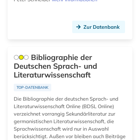
lateinamerika (1)
Ungarn (51)
afrikaans (1)
Vatikanstadt (9)
afrikaforschung (2)
Zur Datenbank
Zypern (6)
afrikanische sprachen (1)
afrikanistik (3)
Bibliographie der
Deutschen Sprach- und
afrikastudien (2)
Literaturwissenschaft
afrikawissenschaften (3)
TOP-DATENBANK
afro-amerikanische frauen (1)
Die Bibliographie der deutschen Sprach- und
afro-amerikanische geschichte (1)
Literaturwissenschaft Online (BDSL Online)
verzeichnet vorrangig Sekundärliteratur zur
afro-amerikanische literatur (1)
germanistischen Literaturwissenschaft, die
Sprachwissenschaft wird nur in Auswahl
afroamerikaner (5)
berücksichtigt. Außen vor bleiben auch Beiträge