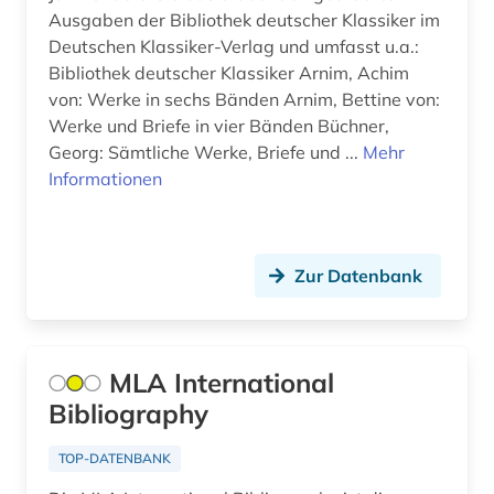
agrochemikalie (1)
Ausgaben der Bibliothek deutscher Klassiker im
Deutschen Klassiker-Verlag und umfasst u.a.:
agrophysik (1)
Bibliothek deutscher Klassiker Arnim, Achim
von: Werke in sechs Bänden Arnim, Bettine von:
agäische kultur (1)
Werke und Briefe in vier Bänden Büchner,
ahnen (1)
Georg: Sämtliche Werke, Briefe und ...
Mehr
Informationen
ahnenforschung (1)
aids (1)
Zur Datenbank
akademie (1)
akademie der bildenden künste (1)
akademie der bildenden künste münchen (1)
MLA International
Bibliography
akademie der künste (1)
TOP-DATENBANK
akademie der wissenschaften (1)