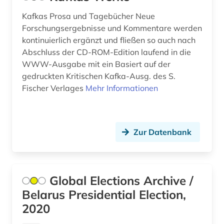
alemannisch (1)
Kafkas Prosa und Tagebücher Neue
Forschungsergebnisse und Kommentare werden
alexander von humboldt (3)
kontinuierlich ergänzt und fließen so auch nach
alexandr s. (1)
Abschluss der CD-ROM-Edition laufend in die
WWW-Ausgabe mit ein Basiert auf der
alf laila wa-laila (2)
gedruckten Kritischen Kafka-Ausg. des S.
Fischer Verlages
Mehr Informationen
alfred (1)
alfred escher (1)
Zur Datenbank
algebra (1)
algerien (1)
alighieri (3)
Global Elections Archive /
Belarus Presidential Election,
alkohol (2)
2020
alkoholismus (1)