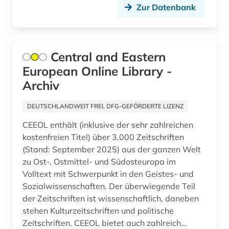
Nationallizenz-Login für registrierte
abraum (1)
Zur Datenbank
Japan (33)
Einzelpersonen (1)
abrechnung (1)
Nationallizenz-Login für registrierte
Jugoslawien (21)
Einzelpersonen (1)
abrüstung (3)
Kanada (83)
Central and Eastern
Nationallizenz-Login für registrierte
European Online Library -
abschaffung (1)
Einzelpersonen (3)
Korea (13)
Archiv
abschlussarbeit (2)
Kroatien (40)
DEUTSCHLANDWEIT FREI, DFG-GEFÖRDERTE LIZENZ
abschlussarbeiten (1)
Lettland (25)
CEEOL enthält (inklusive der sehr zahlreichen
abschnitt 1 (3)
Liechtenstein (16)
kostenfreien Titel) über 3.000 Zeitschriften
(Stand: September 2025) aus der ganzen Welt
abschnitt 2 (2)
Litauen (28)
zu Ost-, Ostmittel- und Südosteuropa im
absolvent (1)
Volltext mit Schwerpunkt in den Geistes- und
Luxemburg (16)
Sozialwissenschaften. Der überwiegende Teil
abstract (2)
der Zeitschriften ist wissenschaftlich, daneben
Makedonien (16)
stehen Kulturzeitschriften und politische
abstract-dienst (1)
Malta (4)
Zeitschriften. CEEOL bietet auch zahlreich...