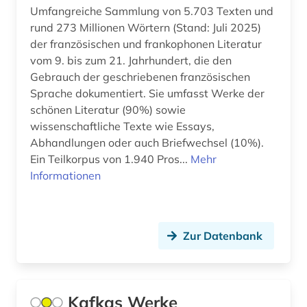
Umfangreiche Sammlung von 5.703 Texten und
alben (1)
rund 273 Millionen Wörtern (Stand: Juli 2025)
albert (3)
der französischen und frankophonen Literatur
vom 9. bis zum 21. Jahrhundert, die den
albert (1879-1955) (1)
Gebrauch der geschriebenen französischen
Sprache dokumentiert. Sie umfasst Werke der
alberto caeiro (1)
schönen Literatur (90%) sowie
albertus, magnus, heiliger | katholischer
wissenschaftliche Texte wie Essays,
theologe; bischof; philosoph; alchemist;
Abhandlungen oder auch Briefwechsel (10%).
naturwissenschaftler; heiliger (1)
Ein Teilkorpus von 1.940 Pros...
Mehr
Informationen
albrecht (4)
albrecht <mainz (1)
Zur Datenbank
album (1)
aleksandr a. (1)
aleksandr n. (1)
Kafkas Werke