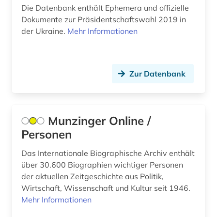
Die Datenbank enthält Ephemera und offizielle
allgemeinenzyklopädien (1)
Dokumente zur Präsidentschaftswahl 2019 in
allgemeiner teil (1)
der Ukraine.
Mehr Informationen
allgemeines bauingenieurwesen (1)
allgemeines bibliothekswesen (1)
Zur Datenbank
allgemeines prozessrecht und zivilprozess (1)
allgemeines sozialversicherungsgesetz (1)
Munzinger Online /
allgemeines verwaltungsrecht (1)
Personen
allgemeinmedizin (1)
Das Internationale Biographische Archiv enthält
über 30.600 Biographien wichtiger Personen
allierte (1)
der aktuellen Zeitgeschichte aus Politik,
Wirtschaft, Wissenschaft und Kultur seit 1946.
allmende (1)
Mehr Informationen
alltag (8)