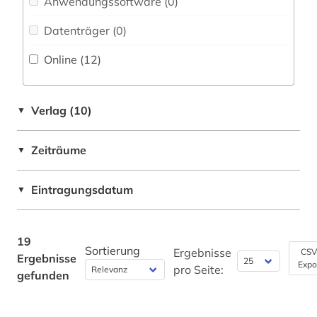
Anwendungssoftware (0
)
Russland, Sowjetunion (1)
telugu-sprache (1)
Datenträger (0
)
Suedosteuropa (1)
turkologie (6)
Online (12
)
Tuerkei (2)
turksprachen (6)
türkisch (4)
Verlag (10)
▼
urdu (2)
Zeiträume
▼
wörterbuch (9)
Eintragungsdatum
▼
zeitschrift (1)
zentralasien (5)
19
Sortierung
Ergebnisse
CSV
Ergebnisse
Expo
pro Seite:
gefunden