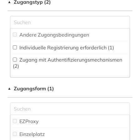
Militärwissenschaft (0)
Zugangstyp (2)
▲
judentum (2)
Musikwissenschaft (0)
kaschmiri (1)
Natur- und Umweltschutz (0)
kolonialismus (1)
Andere Zugangsbedingungen
Pädagogik (0)
kultur (1)
Individuelle Registrierung erforderlich (1)
Philosophie (2)
literatur (3)
Zugang mit Authentifizierungsmechanismen
Physik (0)
(2)
literaturgeschichte (1)
Politologie (0)
literaturwissenschaft (1)
Zugangsform (1)
▲
Psychologie (0)
lushai-sprache (1)
Rechtswissenschaft (1)
manuskript (1)
Romanistik (0)
EZProxy
marathi (1)
Slavistik (0)
Einzelplatz
mittelasien (4)