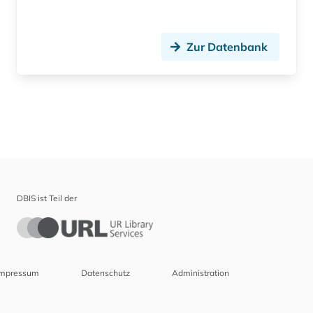
Zur Datenbank
DBIS ist Teil der
Impressum
Datenschutz
Administration