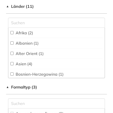
Länder (11)
pali (1)
▲
paschtu (1)
persien (1)
Afrika (2)
persisch (19)
Albanien (1)
rajasthani (1)
Alter Orient (1)
russland (2)
Asien (4)
sanskrit (1)
Bosnien-Herzegowina (1)
sindhi-sprache (1)
Israel (1)
Formaltyp (3)
▲
sowjetunion (1)
Osmanisches Reich (2)
südasien (5)
Palaestina (2)
tamil (1)