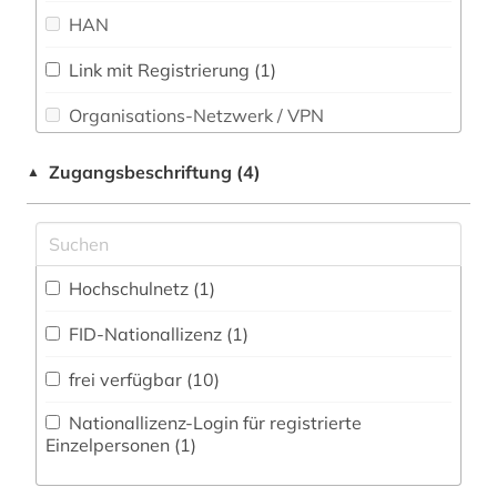
Soziologie (0)
HAN
mittelasien (1)
Sport (0)
mittelasien <gus> (1)
Link mit Registrierung (1)
Technik (0)
Organisations-Netzwerk / VPN
mittelasien gus (1)
Theologie und Religionswissenschaften (8)
Shibboleth
mittlerer osten (2)
Zugangsbeschriftung (4)
▲
Werkstoffwissenschaften und
Zugriff vor Ort
naher osten (8)
Fertigungstechnik (0)
nepali (1)
Wirtschaftswissenschaften (0)
Hochschulnetz (1)
Wissenschaftskunde, Forschung, Hochschul-,
nordafrika (1)
Museumswesen (0)
FID-Nationallizenz (1)
orientalistik (8)
Zeitungen (0)
frei verfügbar (10)
osmanisch (2)
Nationallizenz-Login für registrierte
osmanisches reich (1)
Einzelpersonen (1)
osmanisches türkisch (1)