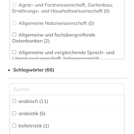
Agrar- und Forstwissenschaft, Gartenbau,
Ernährungs- und Haushaltswissenschaft (0)
Allgemeine Naturwissenschaft (0)
Allgemeine und fachübergreifende
Datenbanken (2)
Allgemeine und vergleichende Sprach- und
Literaturwissenschaft. Indogermanistik.
Außereuropäische Sprachen und Literaturen (12)
Schlagwörter (66)
▲
Anglistik. Amerikanistik (0)
Archäologie (1)
Architektur, Bauingenieur- und
arabisch (11)
Vermessungswesen (0)
arabistik (5)
Biologie, Biotechnologie (0)
belletristik (1)
Buch- und Bibliothekswesen,