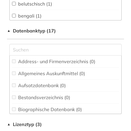
Informationswissenschaft (1)
belutschisch (1)
Chemie und Pharmazie (0)
bengali (1)
E-Books (1)
bibliografie (1)
Datenbanktyp (17)
▲
Elektrotechnik, Elektronik, Nachrichtentechnik
bibliographie (1)
(0)
bosnien-herzegowina (1)
Energietechnik (0)
Address- und Firmenverzeichnis (0
)
deutsch (2)
Ethnologie (3)
Allgemeines Auskunftmittel (0
)
elektronisches buch (2)
Geographie (1)
Aufsatzdatenbank (0
)
englisch (3)
Geowissenschaften (0)
Bestandsverzeichnis (0
)
epigraphie (1)
Germanistik. Niederlandistik. Skandinavistik
(0)
Biographische Datenbank (0
)
fid nahost-, nordafrika- und islamstudien (1)
Geschichte (10)
Buchhandelsverzeichnis (0
)
französisch (1)
Lizenztyp (3)
▲