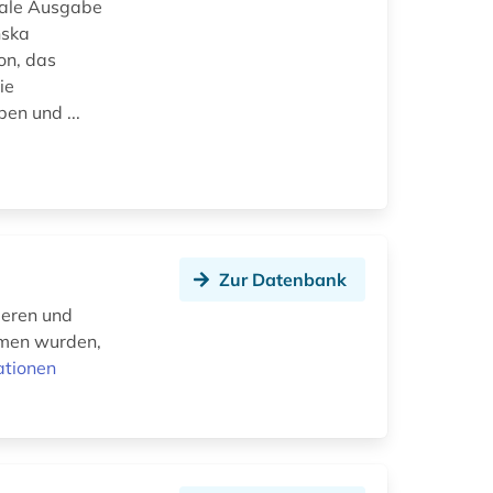
itale Ausgabe
nska
ion, das
ie
en und ...
Zur Datenbank
ieren und
mmen wurden,
ationen