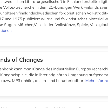
Schwedischen Literaturgesellschaft in Finnland erstellte dig
ie Volltextrecherche in dem 21-bändigen Werk Finlands sve
zur älteren finnlandschwedischen folkloristischen Volkstradit
7 und 1975 publiziert wurde und folkloristisches Material w
e Sagen, Märchen,Volkslieder, Volkstänze, Spiele, Volksglaub
tionen
nds of Changes
tenbank kann man Klänge des industriellen Europas recherch
 Klangbeispiele, die in ihrer originären Umgebung aufgeno
eo bzw. MP3 anhör-, anseh- und herunterladbar.
Mehr Inform