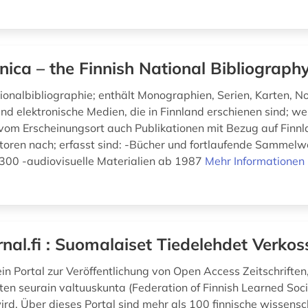
nica – the Finnish National Bibliograph
tionalbibliographie; enthält Monographien, Serien, Karten, 
nd elektronische Medien, die in Finnland erschienen sind; we
om Erscheinungsort auch Publikationen mit Bezug auf Finnl
utoren nach; erfasst sind: -Bücher und fortlaufende Sammel
300 -audiovisuelle Materialien ab 1987
Mehr Informationen
rnal.fi : Suomalaiset Tiedelehdet Verkos
t ein Portal zur Veröffentlichung von Open Access Zeitschrifte
sten seurain valtuuskunta (Federation of Finnish Learned Soci
rd. Über dieses Portal sind mehr als 100 finnische wissensc