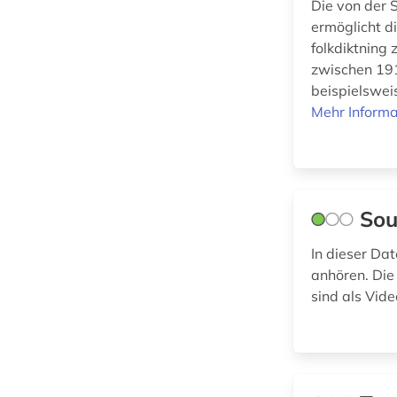
Die von der 
gerichtsbuch (1)
Philosophie (0)
ermöglicht d
geschichte (29)
folkdiktning 
Physik (0)
zwischen 191
gesetz (1)
beispielsweis
Politologie (0)
Mehr Informa
großbrittanien (1)
Psychologie (0)
großer terror
Rechtswissenschaft
&lt;sowjetunion&gt; (1)
(1)
grundbuch (1)
Sou
Romanistik (0)
grönland (3)
In dieser Da
Slavistik (0)
anhören. Die
gschichte (1)
Soziologie (1)
sind als Vid
handschrift (3)
Sport (0)
heiligenverehrung
Technik (0)
(1)