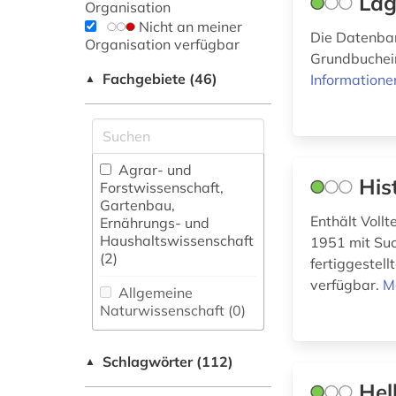
Lag
Organisation
Nicht an meiner
Die Datenban
Organisation verfügbar
Grundbuchei
Fachgebiete (46)
Informatione
▲
Agrar- und
His
Forstwissenschaft,
Gartenbau,
Enthält Vollt
Ernährungs- und
Haushaltswissenschaft
1951 mit Suc
(2)
fertiggestell
verfügbar.
M
Allgemeine
Naturwissenschaft (0)
Allgemeine und
Schlagwörter (112)
fachübergreifende
▲
Datenbanken (11)
Hel