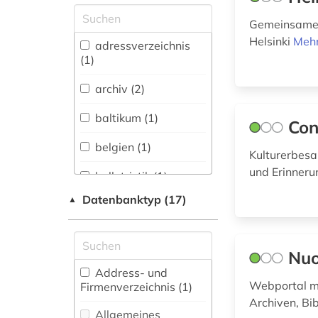
Allgemeine und
Gemeinsame K
vergleichende Sprach-
Helsinki
Mehr
und
adressverzeichnis
Literaturwissenschaft.
(1)
Indogermanistik.
Außereuropäische
archiv (2)
Sprachen und
Literaturen (1)
baltikum (1)
Con
Anglistik.
belgien (1)
Kulturerbesa
Amerikanistik (0)
und Erinner
belletristik (1)
Archäologie (1)
Datenbanktyp (17)
▲
bibliografie (1)
Architektur,
Bauingenieur- und
bibliothek (2)
Vermessungswesen (0)
Nuo
biografie (1)
Biologie,
Address- und
Biotechnologie (0)
Webportal mi
Firmenverzeichnis (1
)
biographie (2)
Archiven, Bi
Buch- und
Allgemeines