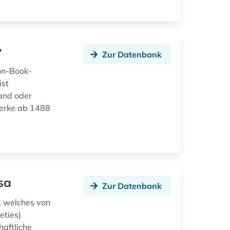
y
Zur Datenbank
Non-Book-
ist
and oder
werke ab 1488
sa
Zur Datenbank
n, welches von
eties)
haftliche