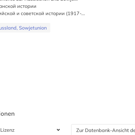
анской истории
йской и советской истории (1917-...
ussland, Sowjetunion
tionen
 Lizenz
Zur Datenbank-Ansicht de