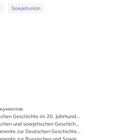
d
Sowjetunion
окументов
hen Geschichte im 20. Jahrhund...
chen und sowjetischen Geschich...
umente zur Deutschen Geschichte...
umente zur Russischen und Sowje...