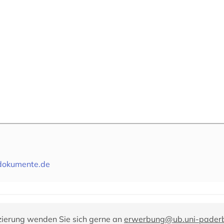
dokumente.de
zierung wenden Sie sich gerne an
erwerbung@ub.uni-paderb