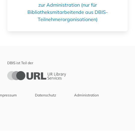
zur Administration (nur für
Bibliotheksmitarbeitende aus DBIS-
Teilnehmerorganisationen)
DBIS ist Teil der
Impressum
Datenschutz
Administration