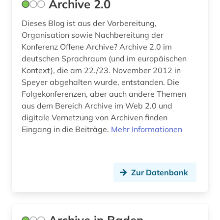
Archive 2.0
elektronisches publizieren (1)
Dieses Blog ist aus der Vorbereitung,
emblem (1)
Organisation sowie Nachbereitung der
Konferenz Offene Archive? Archive 2.0 im
england (1)
deutschen Sprachraum (und im europäischen
Kontext), die am 22./23. November 2012 in
englisch (2)
Speyer abgehalten wurde, entstanden. Die
Folgekonferenzen, aber auch andere Themen
enzyklopädie (1)
aus dem Bereich Archive im Web 2.0 und
ephraim (1)
digitale Vernetzung von Archiven finden
Eingang in die Beiträge.
Mehr Informationen
epigraphik (1)
erfurt (1)
Zur Datenbank
ernst i. (1)
erschließung (1)
erwerbung (1)