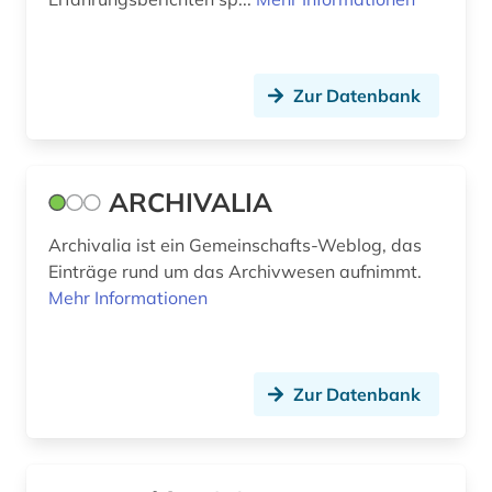
druckindustrie (2)
druckwerk (9)
Zur Datenbank
dänemark (1)
e-learning (2)
ARCHIVALIA
edition (2)
Archivalia ist ein Gemeinschafts-Weblog, das
eichstätt (1)
Einträge rund um das Archivwesen aufnimmt.
Mehr Informationen
elektronische bibliothek (6)
elektronische publikation (3)
elektronische ressource (5)
Zur Datenbank
elektronische zeitschrift (5)
elektronisches buch (20)