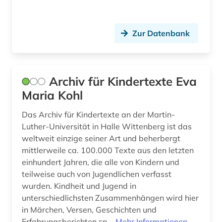
digitalisierte drucke (1)
digitalisierung (8)
Zur Datenbank
diplomarbeit (1)
dissertation (3)
Archiv für Kindertexte Eva
dreißigjähriger krieg (1)
Maria Kohl
drittes reich (1)
Das Archiv für Kindertexte an der Martin-
Luther-Universität in Halle Wittenberg ist das
druck (1)
weltweit einzige seiner Art und beherbergt
mittlerweile ca. 100.000 Texte aus den letzten
drucker (1)
einhundert Jahren, die alle von Kindern und
druckerzeugnis (2)
teilweise auch von Jugendlichen verfasst
wurden. Kindheit und Jugend in
druckgeschichte (3)
unterschiedlichsten Zusammenhängen wird hier
in Märchen, Versen, Geschichten und
druckgraphik (1)
Erfahrungsberichten sp...
Mehr Informationen