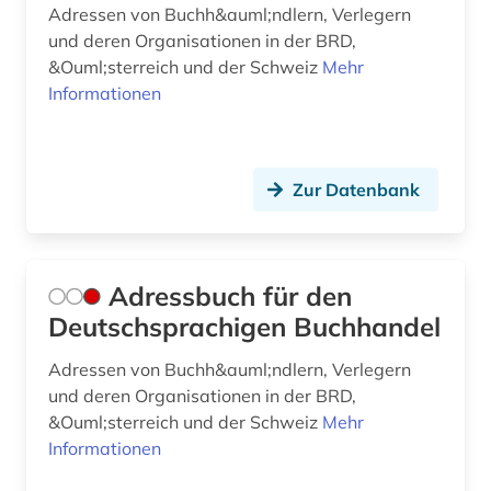
Adressen von Buchh&auml;ndlern, Verlegern
briefsammlung (1)
und deren Organisationen in der BRD,
&Ouml;sterreich und der Schweiz
Mehr
browser (1)
Informationen
brüssel (3)
buch (13)
Zur Datenbank
buchauktion (3)
buchbesitz (1)
Adressbuch für den
buchdruck (9)
Deutschsprachigen Buchhandel
buchdrucker (3)
Adressen von Buchh&auml;ndlern, Verlegern
bucheinband (3)
und deren Organisationen in der BRD,
&Ouml;sterreich und der Schweiz
Mehr
buchgeschichte (2)
Informationen
buchgeschichte &amp;lt;fach&amp;gt; (1)