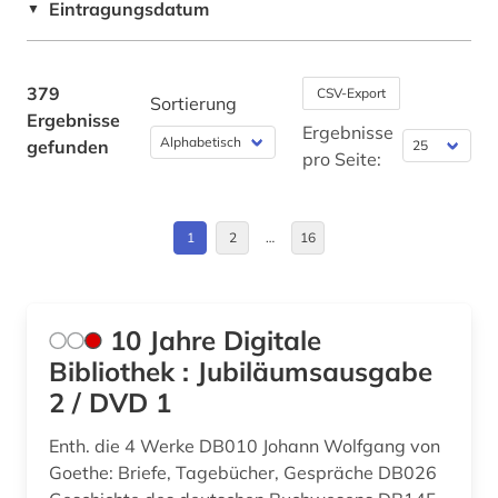
Eintragungsdatum
▼
autografen (1)
Deutschland (47)
autograph (3)
Deutschland (DDR) (3)
379
CSV-Export
Sortierung
autographen (1)
Ergebnisse
Europa (17)
Ergebnisse
gefunden
avantgarde (1)
pro Seite:
Finnland (1)
baden (1)
Frankreich (10)
1
2
…
16
baden-württemberg (5)
Großbritannien (6)
bagdad (1)
Hessen (3)
ballade (1)
10 Jahre Digitale
Irland (1)
Bibliothek : Jubiläumsausgabe
bamberg (1)
2 / DVD 1
Israel (1)
bartensleben <familie> (1)
Enth. die 4 Werke DB010 Johann Wolfgang von
Italien (3)
bayerische staatsbibliothek (2)
Goethe: Briefe, Tagebücher, Gespräche DB026
Japan (1)