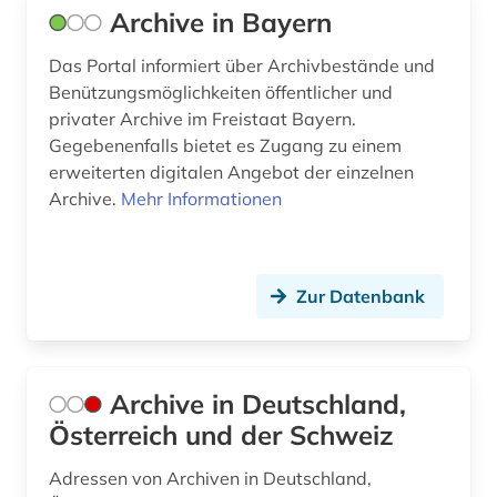
Archive in Bayern
farbherstellung (1)
Das Portal informiert über Archivbestände und
fid adlr.link für die medien-, kommunikations-
Benützungsmöglichkeiten öffentlicher und
und filmwissenschaft (1)
privater Archive im Freistaat Bayern.
Gegebenenfalls bietet es Zugang zu einem
fid anglo-american culture (1)
erweiterten digitalen Angebot der einzelnen
fid buch-, bibliotheks- und
Archive.
Mehr Informationen
informationswissenschaft (1)
fid buch-, bibliotheks- und informations­
wissen­schaft (2)
Zur Datenbank
fid ost-, ostmittel- und südosteuropa (2)
film (1)
Archive in Deutschland,
finnland (1)
Österreich und der Schweiz
firmen (1)
Adressen von Archiven in Deutschland,