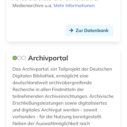
geschichte &lt;1400-1600&gt; (1)
Medienarchive u.a.
Mehr Informationen
geschichte &lt;1475-1700&gt; (1)
geschichte 1073-1085 (1)
Zur Datenbank
geschichte 1150-1350 (1)
geschichte 1200-2000 (1)
Archivportal
geschichte 1300-1600 (1)
Das Archivportal, ein Teilprojekt der Deutschen
geschichte 1450-1700 (1)
Digitalen Bibliothek, ermöglicht eine
deutschlandweit archivübergreifende
geschichte 1450-1900 (1)
Recherche in allen Findmitteln der
teilnehmenden Archiveinrichtungen. Archivische
geschichte 1480-1900 (1)
Erschließungsleistungen sowie digitalisiertes
und digitales Archivgut werden - soweit
geschichte 1500 – 1800 (1)
vorhanden - für die Nutzung bereitgestellt.
geschichte 1501-1600 (1)
Neben der Auswahlmöglichkeit nach