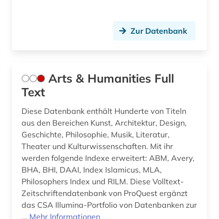
handschriftenkunde (6)
Zur Datenbank
hausa (1)
hebraika (1)
hebräisch (4)
Arts & Humanities Full
Text
heimatkunde (1)
Diese Datenbank enthält Hunderte von Titeln
herz (1)
aus den Bereichen Kunst, Architektur, Design,
Geschichte, Philosophie, Musik, Literatur,
herzog (1)
Theater und Kulturwissenschaften. Mit ihr
herzog-august-bibliothek (1)
werden folgende Indexe erweitert: ABM, Avery,
BHA, BHI, DAAI, Index Islamicus, MLA,
herzogin anna amalia bibliothek (2)
Philosophers Index und RILM. Diese Volltext-
Zeitschriftendatenbank von ProQuest ergänzt
hessen (1)
das CSA Illumina-Portfolio von Datenbanken zur
hessisches staatsarchiv marburg (1)
...
Mehr Informationen