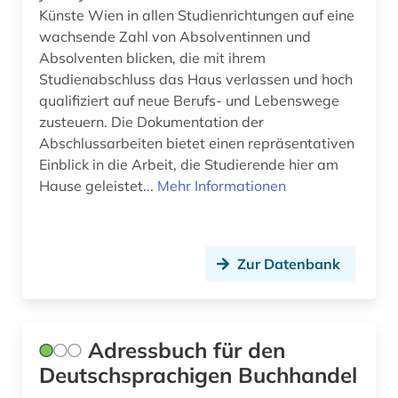
Künste Wien in allen Studienrichtungen auf eine
bibliothèque royale albert i. (2)
wachsende Zahl von Absolventinnen und
Absolventen blicken, die mit ihrem
bildarchiv (1)
Studienabschluss das Haus verlassen und hoch
bilddatenbank (1)
qualifiziert auf neue Berufs- und Lebenswege
zusteuern. Die Dokumentation der
bildungsgeschichte (1)
Abschlussarbeiten bietet einen repräsentativen
Einblick in die Arbeit, die Studierende hier am
bildungswesen (1)
Hause geleistet...
Mehr Informationen
biografie (2)
bisexualität (1)
Zur Datenbank
bodoni (1)
book of kells (1)
Adressbuch für den
branchenbuch (1)
Deutschsprachigen Buchhandel
briefe (1)