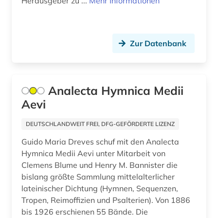
Herausgeber zu ...
Mehr Informationen
christoph martin (1)
chronikhandschrift (1)
Zur Datenbank
company london (1)
computerlinguistik (1)
Analecta Hymnica Medii
computertechnologie (1)
Aevi
corona (1)
DEUTSCHLANDWEIT FREI, DFG-GEFÖRDERTE LIZENZ
côte divoire (1)
Guido Maria Dreves schuf mit den Analecta
Hymnica Medii Aevi unter Mitarbeit von
das große tucher-geschlechterbuch (1)
Clemens Blume und Henry M. Bannister die
bislang größte Sammlung mittelalterlicher
datenbankmanagementsysteme (3)
lateinischer Dichtung (Hymnen, Sequenzen,
datensammlung (1)
Tropen, Reimoffizien und Psalterien). Von 1886
bis 1926 erschienen 55 Bände. Die
datenspeicherung (1)