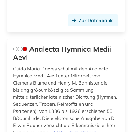
bulgarien (1)
Zur Datenbank
bulgaristik (1)
bundesarchiv-bildarchiv (1)
burkina faso (1)
Analecta Hymnica Medii
Aevi
byzantinisches ägypten (1)
Guido Maria Dreves schuf mit den Analecta
bänkelsang (1)
Hymnica Medii Aevi unter Mitarbeit von
böhmen (2)
Clemens Blume und Henry M. Bannister die
bislang gr&ouml;&szlig;te Sammlung
böhmische länder (4)
mittelalterlicher lateinischer Dichtung (Hymnen,
Sequenzen, Tropen, Reimoffizien und
bürokommunikation (1)
Psalterien). Von 1886 bis 1926 erschienen 55
B&auml;nde. Die elektronische Ausgabe von Dr.
cgm 19 (1)
Erwin Rauner versucht die Erkenntnisziele ihrer
china (4)