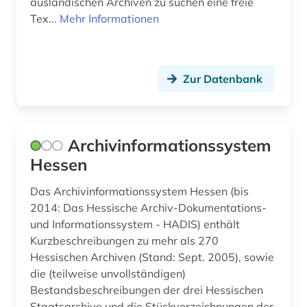
ausländischen Archiven zu suchen eine freie
französisch (2)
Tex...
Mehr Informationen
frau (2)
frauenarbeit (1)
Zur Datenbank
freie universität (1)
frühdruck (3)
Archivinformationssystem
frühe neuzeit (1)
Hessen
fürstlich waldecksche hofbibliothek (1)
Das Archivinformationssystem Hessen (bis
galloromanistik (1)
2014: Das Hessische Archiv-Dokumentations-
und Informationssystem - HADIS) enthält
gebrauchsmuster (1)
Kurzbeschreibungen zu mehr als 270
Hessischen Archiven (Stand: Sept. 2005), sowie
gebäude (1)
die (teilweise unvollständigen)
geisteswissenschaften (16)
Bestandsbeschreibungen der drei Hessischen
Staatsarchive und die Stückverzeichnungen der