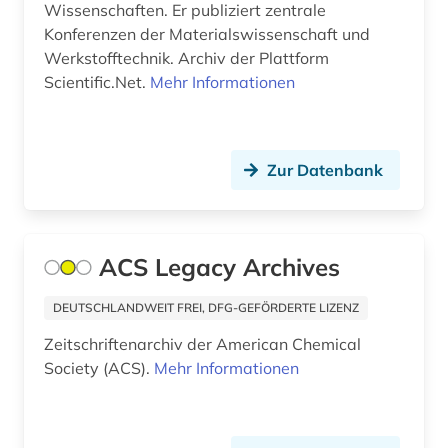
Wissenschaften. Er publiziert zentrale
dissertation (4)
Konferenzen der Materialswissenschaft und
Werkstofftechnik. Archiv der Plattform
document supply centre (1)
Scientific.Net.
Mehr Informationen
doi (1)
dokumentenserver (5)
Zur Datenbank
dokumentlieferung (1)
drehflügelflugzeug (1)
ACS Legacy Archives
drittes reich (1)
drogenmissbrauch (1)
DEUTSCHLANDWEIT FREI, DFG-GEFÖRDERTE LIZENZ
Zeitschriftenarchiv der American Chemical
druckindustrie (1)
Society (ACS).
Mehr Informationen
dynamik des ozeanbodens (1)
dänemark (2)