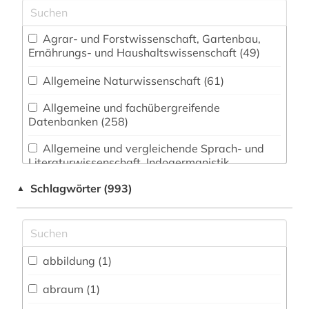
Agrar- und Forstwissenschaft, Gartenbau,
Ernährungs- und Haushaltswissenschaft (49)
Allgemeine Naturwissenschaft (61)
Allgemeine und fachübergreifende
Datenbanken (258)
Allgemeine und vergleichende Sprach- und
Literaturwissenschaft. Indogermanistik.
Außereuropäische Sprachen und Literaturen (53)
Schlagwörter (993)
▲
Anglistik. Amerikanistik (46)
Archäologie (25)
Architektur, Bauingenieur- und
abbildung (1)
Vermessungswesen (47)
abraum (1)
Biologie, Biotechnologie (100)