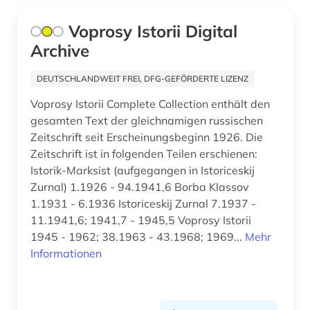
familiäre gewalt (1)
Voprosy Istorii Digital
fernerkundung (2)
Archive
fernsehen (2)
DEUTSCHLANDWEIT FREI, DFG-GEFÖRDERTE LIZENZ
fertigungstechnik (1)
Voprosy Istorii Complete Collection enthält den
gesamten Text der gleichnamigen russischen
festkörperchemie (1)
Zeitschrift seit Erscheinungsbeginn 1926. Die
festschrift (1)
Zeitschrift ist in folgenden Teilen erschienen:
Istorik-Marksist (aufgegangen in Istoriceskij
fid benelux (1)
Zurnal) 1.1926 - 94.1941,6 Borba Klassov
1.1931 - 6.1936 Istoriceskij Zurnal 7.1937 -
fid biodiversitätsforschung (1)
11.1941,6; 1941,7 - 1945,5 Voprosy Istorii
fid erziehungswissenschaft und
1945 - 1962; 38.1963 - 43.1968; 1969...
Mehr
bildungsforschung (1)
Informationen
fid geschichtswissenschaft (1)
fid jüdische studien (1)