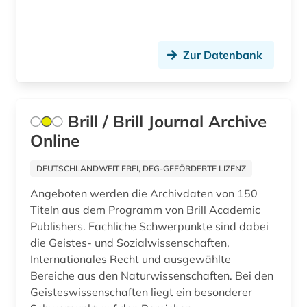
frauenforschung (1)
frauenrecht (1)
Zur Datenbank
freie plattform (1)
freie wohlfahrtspflege (2)
freud (1)
Brill / Brill Journal Archive
Online
friedensforschung (1)
DEUTSCHLANDWEIT FREI, DFG-GEFÖRDERTE LIZENZ
friedenswissenschaft (1)
Angeboten werden die Archivdaten von 150
fundstellenverzeichnis (1)
Titeln aus dem Programm von Brill Academic
Publishers. Fachliche Schwerpunkte sind dabei
fusion (1)
die Geistes- und Sozialwissenschaften,
fusionstechnologie (1)
Internationales Recht und ausgewählte
Bereiche aus den Naturwissenschaften. Bei den
führungskraft (1)
Geisteswissenschaften liegt ein besonderer