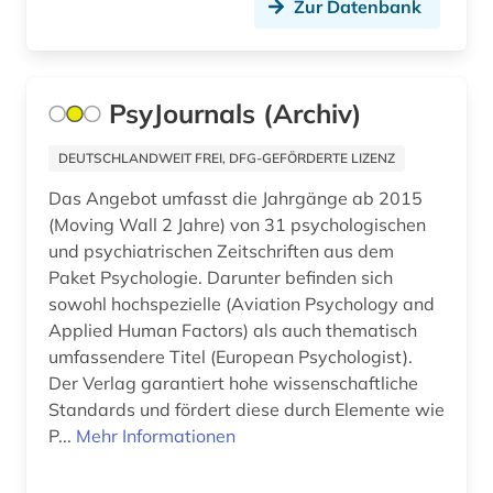
Zur Datenbank
fid musikwissenschaft (2)
fid nordeuropa (4)
PsyJournals (Archiv)
fid ost-, ostmittel- und südosteuropa (1)
DEUTSCHLANDWEIT FREI, DFG-GEFÖRDERTE LIZENZ
fid slawistik (1)
Das Angebot umfasst die Jahrgänge ab 2015
film (4)
(Moving Wall 2 Jahre) von 31 psychologischen
und psychiatrischen Zeitschriften aus dem
filmwissenschaft (1)
Paket Psychologie. Darunter befinden sich
sowohl hochspezielle (Aviation Psychology and
finanzwesen (1)
Applied Human Factors) als auch thematisch
finanzwissenschaft (1)
umfassendere Titel (European Psychologist).
Der Verlag garantiert hohe wissenschaftliche
finnland (1)
Standards und fördert diese durch Elemente wie
P...
Mehr Informationen
firmen (1)
firmenbuch (1)