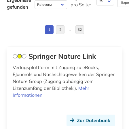
Ergebnisse
Expo
China (7)
pro Seite:
gefunden
balkanromanistik (1)
Daenemark (2)
baltikum (1)
Deutschland (36)
1
2
…
32
baltistik (1)
Deutschland (DDR) (4)
bangladesch (1)
Estland (6)
Springer Nature Link
bankwesen (1)
Europa (9)
Verlagsplattform mit Zugang zu eBooks,
barock (1)
EJournals und Nachschlagewerken der Springer
Finnland (1)
bauen im bestand (1)
Nature Group (Zugang abhängig vom
Frankreich (12)
Lizenzumfang der Bibliothek!).
Mehr
bauforschung (2)
Informationen
GUS (5)
bauingenieurwesen (3)
Großbritannien (7)
baukonstruktion (1)
Zur Datenbank
Hessen (1)
bauphysik (1)