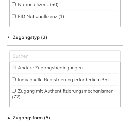
Militärwissenschaft (1)
Nationallizenz (50)
angewandte wissenschaften (1)
Zeitungs-, Zeitschriftenbibliographie (24
)
Musikwissenschaft (36)
FID Nationallizenz (1)
anglistik (3)
Natur- und Umweltschutz (36)
anorganische chemie (1)
Pädagogik (50)
Zugangstyp (2)
▲
antarktika (1)
Philosophie (35)
antarktis (3)
Physik (72)
anthropologie (5)
Andere Zugangsbedingungen
Politologie (62)
aquakultur (1)
Individuelle Registrierung erforderlich (35)
Psychologie (52)
arabisch (2)
Zugang mit Authentifizierungsmechanismen
Rechtswissenschaft (79)
(72)
arbeitnehmerschutz <gesundheitsschutz> (1)
Romanistik (48)
arbeitsmedizin (2)
Zugangsform (5)
▲
Slavistik (35)
arbeitsrecht (4)