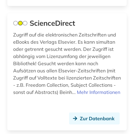
evangelischer pressedienst (1)
evidenz (1)
ScienceDirect
evolutionsökologie mariner fische (1)
Zugriff auf die elektronischen Zeitschriften und
exil (1)
eBooks des Verlags Elsevier. Es kann simultan
oder getrennt gesucht werden. Der Zugriff ist
f&amp;e (1)
abhängig vom Lizenzumfang der jeweiligen
Bibliothek! Gesucht werden kann nach
fachdidaktik (6)
Aufsätzen aus allen Elsevier-Zeitschriften (mit
fachinformation (1)
Zugriff auf Volltexte bei lizenzierten Zeitschriften
- z.B. Freedom Collection, Subject Collections -
fallstudie (1)
sonst auf Abstracts) Beinh...
Mehr Informationen
familie (1)
familienrecht (1)
Zur Datenbank
familiensoziologie (2)