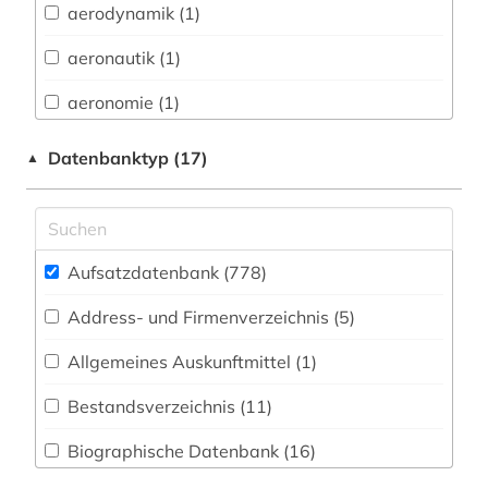
aerodynamik (1)
Buch- und Bibliothekswesen,
Informationswissenschaft (23)
aeronautik (1)
Chemie und Pharmazie (64)
aeronomie (1)
Elektrotechnik, Elektronik, Nachrichtentechnik
afrika (4)
Datenbanktyp (17)
▲
(34)
agrarrecht (1)
Energietechnik (35)
agrarwissenschaft (2)
Ethnologie (37)
Aufsatzdatenbank (778
)
agrarwissenschaften (1)
Geographie (51)
Address- und Firmenverzeichnis (5
)
alexander von humboldt (1)
Geowissenschaften (48)
Allgemeines Auskunftmittel (1
)
allgemeine medizinische datenbank (1)
Germanistik. Niederlandistik. Skandinavistik
(38)
Bestandsverzeichnis (11
)
alte geschichte (1)
Geschichte (106)
Biographische Datenbank (16
)
altenpflege (2)