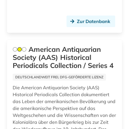
china (8)
christentum (1)
Zur Datenbank
computerwissenschaft (1)
containerschiff (1)
American Antiquarian
corona (3)
Society (AAS) Historical
corporate social responsibility (1)
Periodicals Collection / Series 4
cytologie (1)
DEUTSCHLANDWEIT FREI, DFG-GEFÖRDERTE LIZENZ
côte divoire (1)
Die American Antiquarian Society (AAS)
Historical Periodicals Collection dokumentiert
dante alighieri (1)
das Leben der amerikanischen Bevölkerung und
die amerikanische Perspektive auf das
data mining (1)
Weltgeschehen und die Wissenschaften von der
daten (1)
Kolonialära über den Bürgerkrieg bis zur Zeit