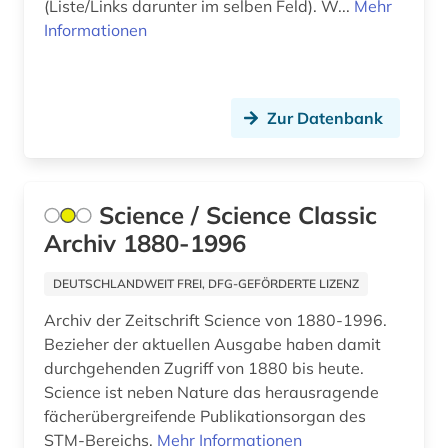
forschungsprojekt (1)
(Liste/Links darunter im selben Feld). W...
Mehr
Informationen
forschungsstrategie (1)
forschungstrends (1)
Zur Datenbank
forstwirtschaft (1)
fossilien (1)
foto (1)
Science / Science Classic
Archiv 1880-1996
fotografie (1)
DEUTSCHLANDWEIT FREI, DFG-GEFÖRDERTE LIZENZ
frankreich (10)
Archiv der Zeitschrift Science von 1880-1996.
französisch (1)
Bezieher der aktuellen Ausgabe haben damit
durchgehenden Zugriff von 1880 bis heute.
frau (1)
Science ist neben Nature das herausragende
frauenbild (1)
fächerübergreifende Publikationsorgan des
STM-Bereichs.
Mehr Informationen