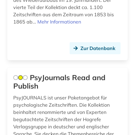
des Wiederaufbaus im 19. Jahrhundert. Der
datenanalyse (1)
vierte Teil der Kollektion deckt ca. 1.100
Zeitschriften aus dem Zeitraum von 1853 bis
datensammlung (2)
1865 ab...
Mehr Informationen
datenvisualisierung (1)
dekorative kunst (1)
Zur Datenbank
dendi (1)
denkmalpflege (2)
PsyJournals Read and
design (6)
Publish
deutsch (1)
PsyJOURNALS ist unser Paketangebot für
deutsche philologie (1)
psychologische Zeitschriften. Die Kollektion
beinhaltet renommierte und von Experten
deutsches sprachgebiet (1)
begutachtete Zeitschriften der Hogrefe
Verlagsgruppe in deutscher und englischer
deutschland (14)
Sprache. Sie decken die Themenbereiche der