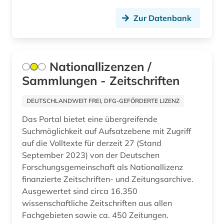
Zur Datenbank
fischerei (1)
fischereiwirtschaft (1)
flora (2)
Nationallizenzen /
Sammlungen - Zeitschriften
flugtechnik (1)
fluidik (1)
DEUTSCHLANDWEIT FREI, DFG-GEFÖRDERTE LIZENZ
Das Portal bietet eine übergreifende
formulare (1)
Suchmöglichkeit auf Aufsatzebene mit Zugriff
forschung (9)
auf die Volltexte für derzeit 27 (Stand
September 2023) von der Deutschen
forschung / außeruniversitäre forschung (1)
Forschungsgemeinschaft als Nationallizenz
finanzierte Zeitschriften- und Zeitungsarchive.
forschungsdaten (2)
Ausgewertet sind circa 16.350
wissenschaftliche Zeitschriften aus allen
forschungsergebnis (1)
Fachgebieten sowie ca. 450 Zeitungen.