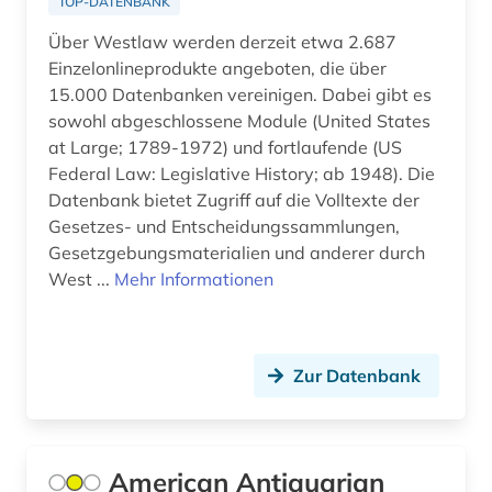
TOP-DATENBANK
entwicklungen (1)
Über Westlaw werden derzeit etwa 2.687
entwicklungspolitik (1)
Einzelonlineprodukte angeboten, die über
15.000 Datenbanken vereinigen. Dabei gibt es
enzyklopädie (1)
sowohl abgeschlossene Module (United States
erbrecht (1)
at Large; 1789-1972) und fortlaufende (US
Federal Law: Legislative History; ab 1948). Die
erde (1)
Datenbank bietet Zugriff auf die Volltexte der
Gesetzes- und Entscheidungssammlungen,
erdwissenschaften (1)
Gesetzgebungsmaterialien und anderer durch
erneuerbare energien (2)
West ...
Mehr Informationen
ertragsteuerrecht (1)
erziehung (6)
Zur Datenbank
erziehungsiwssenschaft (1)
erziehungswissenschaft (1)
American Antiquarian