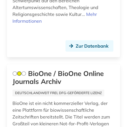
Schwerpunkt auf den Bereichen
fürsorge (2)
Altertumswissenschaften, Theologie und
galloromanistik (3)
Religionsgeschichte sowie Kultur...
Mehr
Informationen
garten (1)
gartenbau (2)
Zur Datenbank
gartenbaukunst (1)
gartenkultur (1)
gartenkunst (1)
BioOne / BioOne Online
Journals Archiv
gebrauchsmuster (1)
DEUTSCHLANDWEIT FREI, DFG-GEFÖRDERTE LIZENZ
gebäude (1)
BioOne ist ein nicht kommerzieller Verlag, der
gebäudeanalyse (1)
eine Plattform für biowissenschaftliche
Zeitschriften bereitstellt. Die Titel werden zum
gebäudekunde (1)
Großteil von kleineren Not-for-Profit-Verlagen