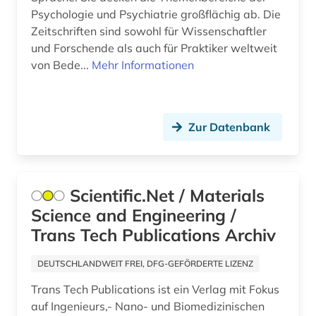
deutschland &lt;ddr, motiv&gt; (1)
Psychologie und Psychiatrie großflächig ab. Die
Zeitschriften sind sowohl für Wissenschaftler
deutschland (ddr) (1)
und Forschende als auch für Praktiker weltweit
von Bede...
Mehr Informationen
deutschland recht (1)
die @linke (1)
dienstrecht (1)
Zur Datenbank
digital database (1)
digital object identifier (1)
Scientific.Net / Materials
Science and Engineering /
digitale zeitschrift (1)
Trans Tech Publications Archiv
digitalisierung (1)
DEUTSCHLANDWEIT FREI, DFG-GEFÖRDERTE LIZENZ
disability studies (1)
Trans Tech Publications ist ein Verlag mit Fokus
discovery service (1)
auf Ingenieurs,- Nano- und Biomedizinischen