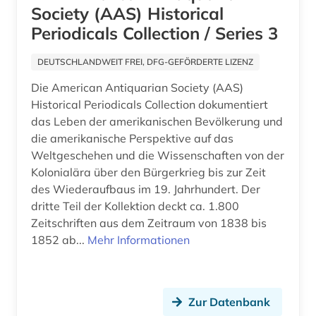
essay (1)
Society (AAS) Historical
Periodicals Collection / Series 3
estland (4)
DEUTSCHLANDWEIT FREI, DFG-GEFÖRDERTE LIZENZ
estnisch (1)
Die American Antiquarian Society (AAS)
eth zürich (1)
Historical Periodicals Collection dokumentiert
das Leben der amerikanischen Bevölkerung und
ethnologie (2)
die amerikanische Perspektive auf das
eu recht (1)
Weltgeschehen und die Wissenschaften von der
Kolonialära über den Bürgerkrieg bis zur Zeit
europa (4)
des Wiederaufbaus im 19. Jahrhundert. Der
dritte Teil der Kollektion deckt ca. 1.800
europarecht (3)
Zeitschriften aus dem Zeitraum von 1838 bis
europäische union (2)
1852 ab...
Mehr Informationen
evaluation (1)
evangelische theologie (1)
Zur Datenbank