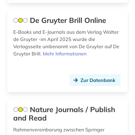
Irland (1)
baurecht (3)
Israel (3)
De Gruyter Brill Online
bauschaden (1)
Italien (6)
E-Books und E-Journals aus dem Verlag Walter
baustoff (2)
de Gruyter -im April 2025 wurde die
Japan (2)
Verlagsseite umbenannt von De Gruyter auf De
bautechnik (3)
Gruyter Brill.
Mehr Informationen
Jugoslawien (4)
bauteil (1)
Kanada (3)
bauwerk (1)
Korea (1)
Zur Datenbank
bauwesen (2)
Kroatien (6)
bauwirtschaft (1)
Lettland (4)
Nature Journals / Publish
beherbergungsgewerbe tourismus
volkswirtschaft tourismus gaststättengewerbe
and Read
Litauen (4)
hotelgewerbe kulturkontakt reisen tourismus (1)
Makedonien (4)
Rahmenvereinbarung zwischen Springer
belgien (1)