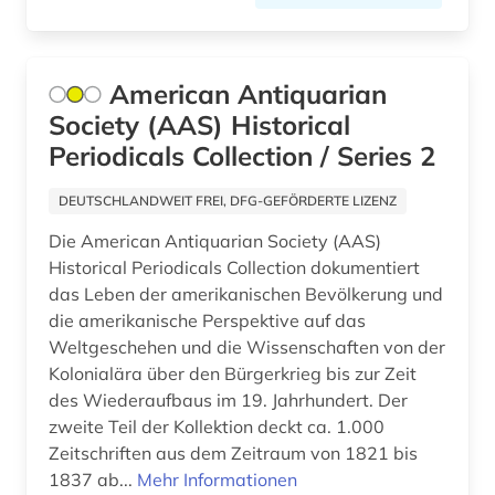
burkina faso (1)
byzantinistik (1)
American Antiquarian
bühnentechnik (1)
Society (AAS) Historical
bürgerliches recht (1)
Periodicals Collection / Series 2
bürokommunikation (1)
DEUTSCHLANDWEIT FREI, DFG-GEFÖRDERTE LIZENZ
cad (1)
Die American Antiquarian Society (AAS)
Historical Periodicals Collection dokumentiert
caritas (2)
das Leben der amerikanischen Bevölkerung und
die amerikanische Perspektive auf das
chemie (68)
Weltgeschehen und die Wissenschaften von der
chemische ozeanographie (1)
Kolonialära über den Bürgerkrieg bis zur Zeit
des Wiederaufbaus im 19. Jahrhundert. Der
chemische reaktion (1)
zweite Teil der Kollektion deckt ca. 1.000
Zeitschriften aus dem Zeitraum von 1821 bis
chemische verbindungen (1)
1837 ab...
Mehr Informationen