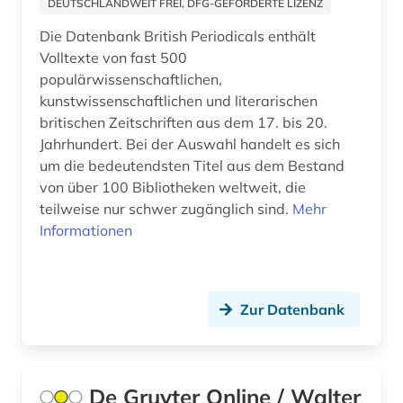
DEUTSCHLANDWEIT FREI, DFG-GEFÖRDERTE LIZENZ
Osteuropa (10)
betriebswirtschaftslehre (6)
Die Datenbank British Periodicals enthält
Volltexte von fast 500
Ostmitteleuropa (6)
bevölkerung (1)
populärwissenschaftlichen,
Palaestina (1)
kunstwissenschaftlichen und literarischen
bhutan (1)
britischen Zeitschriften aus dem 17. bis 20.
Polen (8)
bibel. deuteronomium (1)
Jahrhundert. Bei der Auswahl handelt es sich
um die bedeutendsten Titel aus dem Bestand
Portugal (2)
bibelwissenschaft (1)
von über 100 Bibliotheken weltweit, die
Rheinland-Pfalz (1)
teilweise nur schwer zugänglich sind.
Mehr
bibliografie (95)
Informationen
Roemisches Reich (1)
bibliografie 1896-1944 (1)
Rumänien (3)
bibliografin (1)
Zur Datenbank
Russland, Sowjetunion (13)
bibliographie (51)
Sachsen (2)
bibliometrie (3)
Sachsen-Anhalt (1)
De Gruyter Online / Walter
bibliothek (1)