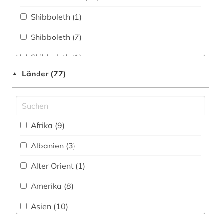
asien (3)
Shibboleth (1)
astrobiologie (1)
Shibboleth (7)
astronautik (1)
Shibboleth (1)
astronomie (5)
Länder (77)
▲
Uninetz (21)
astrophysik (3)
FID - Nationallizenz (1)
asyl (1)
frei verfügbar (93)
Afrika (9)
atomphysik (1)
Nationallizenz (2)
Albanien (3)
audio recordings (1)
Nationallizenz (43)
Alter Orient (1)
audiovisuelle medien (1)
Nationallizenz-Login für registrierte
Amerika (8)
Einzelpersonen (1)
aufklärung (1)
Asien (10)
Nationallizenz-Login für registrierte
aufsatz (4)
Einzelpersonen (30)