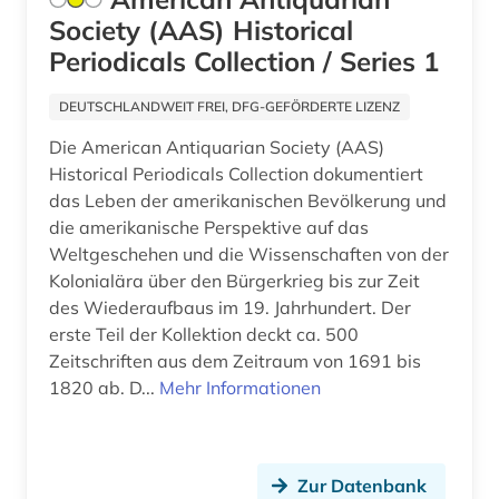
bodenkunde (2)
Society (AAS) Historical
botanik (8)
Periodicals Collection / Series 1
branchenberichte (2)
DEUTSCHLANDWEIT FREI, DFG-GEFÖRDERTE LIZENZ
brandenburg (1)
Die American Antiquarian Society (AAS)
Historical Periodicals Collection dokumentiert
brauereiwesen (1)
das Leben der amerikanischen Bevölkerung und
die amerikanische Perspektive auf das
bremen (1)
Weltgeschehen und die Wissenschaften von der
brief (2)
Kolonialära über den Bürgerkrieg bis zur Zeit
des Wiederaufbaus im 19. Jahrhundert. Der
british library (1)
erste Teil der Kollektion deckt ca. 500
Zeitschriften aus dem Zeitraum von 1691 bis
buchführung (2)
1820 ab. D...
Mehr Informationen
buddhismus (1)
building information modeling (1)
Zur Datenbank