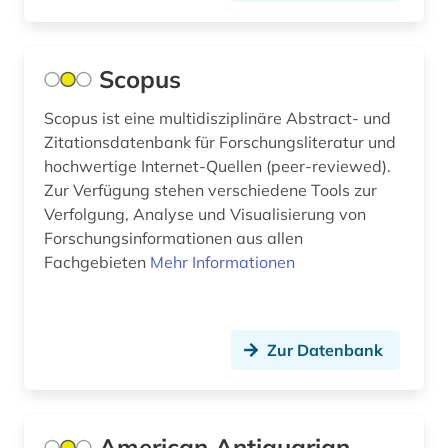
biochemie (1)
Tschechische Republik (5)
biografie (5)
Tuerkei (3)
Scopus
biographie (1)
USA (7)
Scopus ist eine multidisziplinäre Abstract- und
bioinformatik (1)
Zitationsdatenbank für Forschungsliteratur und
Ukraine (4)
biologie (28)
hochwertige Internet-Quellen (peer-reviewed).
Zur Verfügung stehen verschiedene Tools zur
Ungarn (6)
biologische ozeanographie (1)
Verfolgung, Analyse und Visualisierung von
Zypern (1)
Forschungsinformationen aus allen
biomedizin (1)
Fachgebieten
Mehr Informationen
biomedizinische technik (1)
bioshäre (1)
Zur Datenbank
biotechnologie (2)
biowissenschaften (10)
American Antiquarian