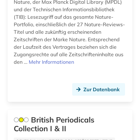
Nature, der Max Planck Digital Library (MPDL)
Mecklenburg-Vorpommern (1)
und der Technischen Informationsbibliothek
benelux (1)
(TIB): Lesezugriff auf das gesamte Nature-
Mittelamerika (5)
benin (1)
Portfolio, einschließlich der 27 Nature-Reviews-
Titel und alle zukünftig erscheinenden
Moldawien (4)
bergbau (3)
Zeitschriften der Marke Nature. Entsprechend
Montenegro (4)
der Laufzeit des Vertrages beziehen sich die
bergbaunachfolgelandschaft (1)
Zugangsrechte auf alle Zeitschrifteninhalte aus
Niederlande (2)
bergwerk (1)
den ...
Mehr Informationen
Niedersachsen (1)
berichterstattung (1)
Nordrhein-Westfalen (1)
berufsbildung (1)
Zur Datenbank
Norwegen (3)
berufsrecht (1)
Oesterreich (7)
betriebsschutz (1)
British Periodicals
Osmanisches Reich (1)
betriebswirtschaft (3)
Collection I & II
Ostasien (1)
betriebswirtschaftliche steuerlehre (1)