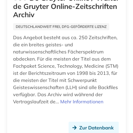
de Gruyter Online-Zeitschriften
Schleswig-Holstein (1)
bibliothekswesen (3)
Archiv
Schweiz (4)
bibliothekswissenschaft (1)
DEUTSCHLANDWEIT FREI, DFG-GEFÖRDERTE LIZENZ
Serbien (6)
bilanz (3)
Das Angebot besteht aus ca. 250 Zeitschriften,
Skandinavien (2)
die ein breites geistes- und
bilanzrecht (2)
naturwissenschaftliches Fächerspektrum
Slowakei (6)
abdecken. Für die meisten der Titel aus dem
bildgebendes verfahren (1)
Fachpaket Science, Technology, Medicine (STM)
Slowenien (4)
bildung (4)
ist der Berichtszeitraum von 1998 bis 2013, für
die meisten der Titel mit Schwerpunkt
Spanien (7)
bildungspolitik (1)
Geisteswissenschaften (LLH) sind alle Backfiles
Suedamerika (7)
verfügbar. Das Archiv wird während der
bildungswesen (1)
Vertragslaufzeit de...
Mehr Informationen
Suedostasien (4)
bildverarbeitung (1)
Suedosteuropa (7)
bio- und geophysik (1)
Zur Datenbank
Thueringen (1)