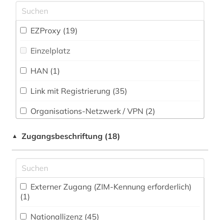
Soziologie (85)
arbeitssicherheit (2)
Sport (14)
EZProxy (19)
architektur (19)
Südostasienkunde (2)
Einzelplatz
architekturgeschichte (1)
Technik (62)
HAN (1)
archiv (1)
Theologie und Religionswissenschaften (45)
archival documents (1)
Link mit Registrierung (35)
Werkstoffwissenschaften und
archäologie (6)
Fertigungstechnik (46)
Organisations-Netzwerk / VPN (2)
arktis (5)
Shibboleth (9)
Wirtschaftswissenschaften (108)
Zugangsbeschriftung (18)
▲
Wissenschaftskunde, Forschung, Hochschul-,
Zugriff vor Ort
arten von lebensräumen (1)
Museumswesen (17)
artenschutz (1)
Externer Zugang (ZIM-Kennung erforderlich)
artikel (1)
(1)
artikelsuche (3)
Nationallizenz (45)