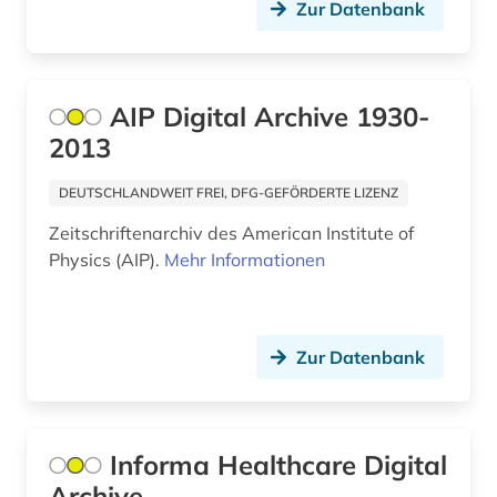
Zur Datenbank
dänisch-hallesche mission in tranquebar (1)
earnings calls transkripte (1)
AIP Digital Archive 1930-
einzelhandel (1)
2013
elektrochemie (1)
DEUTSCHLANDWEIT FREI, DFG-GEFÖRDERTE LIZENZ
elektronik (2)
Zeitschriftenarchiv des American Institute of
elektronische medien (1)
Physics (AIP).
Mehr Informationen
elektronische zeitschrift (71)
elektronische zeitschrift zeitschriftenaufsatz
Zur Datenbank
(1)
elektronisches buch (19)
elektronisches publizieren (2)
Informa Healthcare Digital
Archive