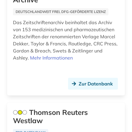
elektrooptik (1)
DEUTSCHLANDWEIT FREI, DFG-GEFÖRDERTE LIZENZ
elektrotechnik (6)
Das Zeitschriftenarchiv beinhaltet das Archiv
empirische kulturwissenschaft (1)
von 153 medizinischen und pharmazeutischen
Zeitschriften der renommierten Verlage Marcel
energiebewusstes bauen (1)
Dekker, Taylor & Francis, Routledge, CRC Press,
energieeffizienz (1)
Gordon & Breach, Swets & Zeitlinger und
Ashley.
Mehr Informationen
energieerzeugung (1)
energiemanagement (1)
Zur Datenbank
energiewirtschaft (1)
englisch (2)
entomologie (1)
Thomson Reuters
Westlaw
entwicklung (1)