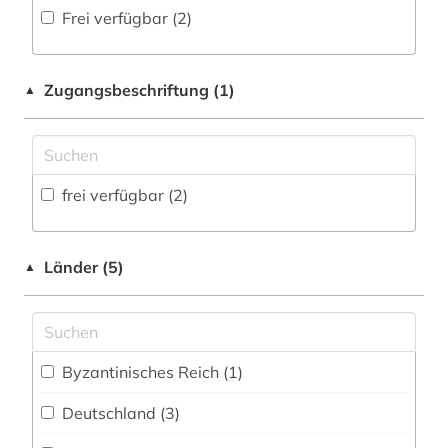
Informatik (0)
Frei verfügbar (2)
Fachbibliographie (1
)
frauen (1)
Klassische Philologie. Byzantinistik.
Mittellateinische und Neugriechische Philologie.
Faktendatenbank (3
)
frühchristentum (1)
Neulatein (1)
Zugangsbeschriftung (1)
▲
National-, Regionalbibliographie (0
)
funde (1)
Kunstgeschichte (3)
Portal (1
)
geschichte 1945- (1)
Maschinenbau (0)
Sammlung Nicht-Textueller-Materialien (2
)
frei verfügbar (2)
handschriftenkunde (1)
Mathematik (0)
Volltextdatenbank (4
)
hirt (1)
Medien- und Kommunikationswissenschaften,
Kommunikationsdesign (0)
Länder (5)
▲
Wörterbuch, Enzyklopädie, Nachschlagwerk
kirchenschriftsteller (1)
(1
)
Medizin (0)
kirchenväter (1)
Zeitung (0
)
Militärwissenschaft (0)
kommentar (1)
Byzantinisches Reich (1)
Zeitungs-, Zeitschriftenbibliographie (0
)
Musikwissenschaft (1)
kunst (1)
Deutschland (3)
Natur- und Umweltschutz (0)
kunstmuseum (1)