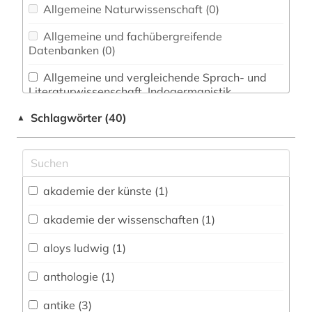
Allgemeine Naturwissenschaft (0)
Allgemeine und fachübergreifende
Datenbanken (0)
Allgemeine und vergleichende Sprach- und
Literaturwissenschaft. Indogermanistik.
Außereuropäische Sprachen und Literaturen (1)
Schlagwörter (40)
▲
Anglistik. Amerikanistik (1)
Archäologie (2)
Architektur, Bauingenieur- und
akademie der künste (1)
Vermessungswesen (1)
akademie der wissenschaften (1)
Biologie, Biotechnologie (0)
aloys ludwig (1)
Buch- und Bibliothekswesen,
Informationswissenschaft (0)
anthologie (1)
Chemie und Pharmazie (0)
antike (3)