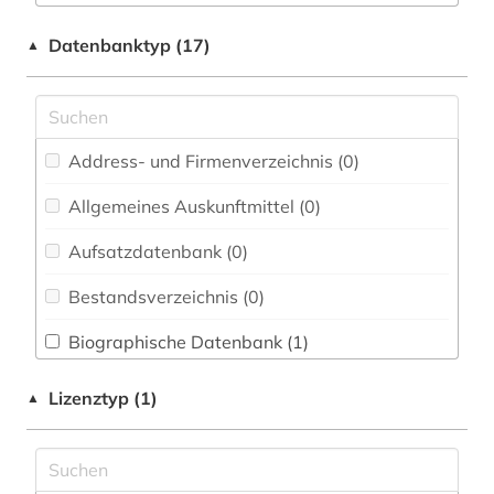
Elektrotechnik, Elektronik, Nachrichtentechnik
architektur (1)
Datenbanktyp (17)
▲
(0)
archäologie (1)
Energietechnik (0)
aristoteles (1)
Ethnologie (0)
Address- und Firmenverzeichnis (0
)
aufführungspraxis (1)
Geographie (0)
Allgemeines Auskunftmittel (0
)
bauakademie (1)
Geowissenschaften (0)
Aufsatzdatenbank (0
)
berlin (1)
Germanistik. Niederlandistik. Skandinavistik
(2)
Bestandsverzeichnis (0
)
bibel (3)
Geschichte (0)
Biographische Datenbank (1
)
brief (1)
Geschichte der Pädagogik und des
Buchhandelsverzeichnis (0
)
christliche literatur (1)
Lizenztyp (1)
▲
Bildungswesens (0)
Disziplinäre Forschungsdatenrepositorien (0
)
deutsch (1)
Gesundheitswissenschaften (0)
Disziplinäre Repositorien (0
)
dokument (2)