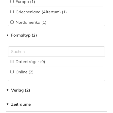
Europa (1)
Pädagogik (0)
literatur (1)
Griechenland (Altertum) (1)
Philosophie (1)
lyrik (1)
Nordamerika (1)
Physik (0)
preußen (1)
Formaltyp (2)
▲
Politologie (0)
quelle (1)
Psychologie (0)
quellen (1)
Rechtswissenschaft (0)
renaissance (1)
Datenträger (0
)
Romanistik (0)
rezeption (9)
Online (2
)
Slavistik (0)
richard strauss (1)
Soziologie (0)
Verlag (2)
▼
shakespeare (1)
Sport (0)
verfilmung (1)
Zeiträume
▼
Südostasienkunde (0)
william (1)