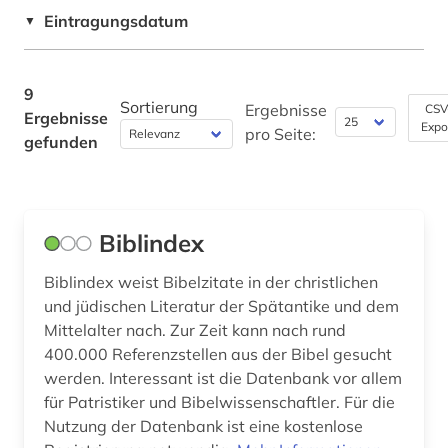
Eintragungsdatum
Technik (0)
▼
zeichnung (1)
Theologie und Religionswissenschaften (2)
zitat (1)
9
Werkstoffwissenschaften und
Sortierung
Ergebnisse
CSV
Ergebnisse
Fertigungstechnik (0)
Expo
pro Seite:
gefunden
Wirtschaftswissenschaften (0)
Wissenschaftskunde, Forschung, Hochschul-,
Museumswesen (1)
Biblindex
Biblindex weist Bibelzitate in der christlichen
und jüdischen Literatur der Spätantike und dem
Mittelalter nach. Zur Zeit kann nach rund
400.000 Referenzstellen aus der Bibel gesucht
werden. Interessant ist die Datenbank vor allem
für Patristiker und Bibelwissenschaftler. Für die
Nutzung der Datenbank ist eine kostenlose