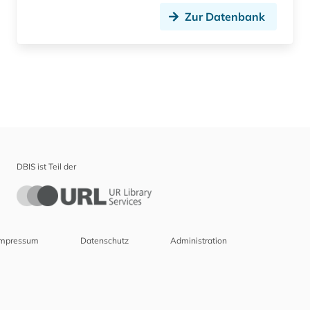
Zur Datenbank
DBIS ist Teil der
Impressum
Datenschutz
Administration