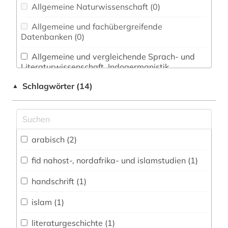
Allgemeine Naturwissenschaft (0)
Allgemeine und fachübergreifende
Datenbanken (0)
Allgemeine und vergleichende Sprach- und
Literaturwissenschaft. Indogermanistik.
Außereuropäische Sprachen und Literaturen (3)
Schlagwörter (14)
▲
Anglistik. Amerikanistik (0)
Archäologie (0)
Architektur, Bauingenieur- und
arabisch (2)
Vermessungswesen (0)
fid nahost-, nordafrika- und islamstudien (1)
Biologie, Biotechnologie (0)
handschrift (1)
Buch- und Bibliothekswesen,
Informationswissenschaft (1)
islam (1)
Chemie und Pharmazie (0)
literaturgeschichte (1)