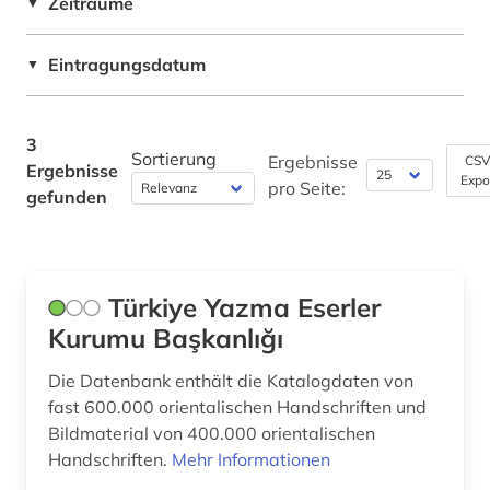
Zeiträume
▼
Pädagogik (0)
Eintragungsdatum
Philosophie (1)
▼
Physik (0)
3
Politologie (1)
Sortierung
Ergebnisse
CSV
Ergebnisse
Expo
pro Seite:
gefunden
Psychologie (0)
Rechtswissenschaft (0)
Romanistik (0)
Türkiye Yazma Eserler
Kurumu Başkanlığı
Slavistik (0)
Soziologie (1)
Die Datenbank enthält die Katalogdaten von
fast 600.000 orientalischen Handschriften und
Sport (0)
Bildmaterial von 400.000 orientalischen
Handschriften.
Mehr Informationen
Südostasienkunde (0)