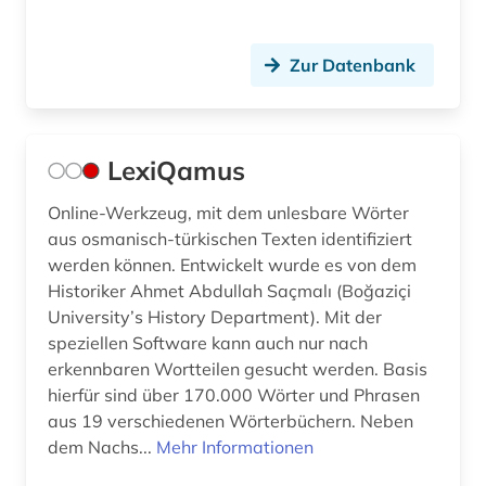
Technik (0)
Zur Datenbank
Theologie und Religionswissenschaften (1)
Werkstoffwissenschaften und
Fertigungstechnik (0)
LexiQamus
Wirtschaftswissenschaften (0)
Online-Werkzeug, mit dem unlesbare Wörter
Wissenschaftskunde, Forschung, Hochschul-,
aus osmanisch-türkischen Texten identifiziert
Museumswesen (0)
werden können. Entwickelt wurde es von dem
Historiker Ahmet Abdullah Saçmalı (Boğaziçi
University’s History Department). Mit der
speziellen Software kann auch nur nach
erkennbaren Wortteilen gesucht werden. Basis
hierfür sind über 170.000 Wörter und Phrasen
aus 19 verschiedenen Wörterbüchern. Neben
dem Nachs...
Mehr Informationen