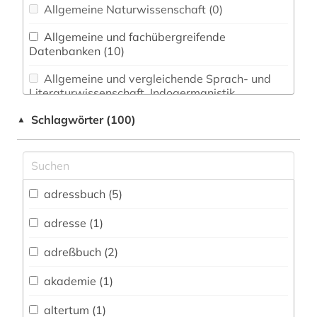
Allgemeine Naturwissenschaft (0)
Allgemeine und fachübergreifende
Datenbanken (10)
Allgemeine und vergleichende Sprach- und
Literaturwissenschaft. Indogermanistik.
Außereuropäische Sprachen und Literaturen (0)
Schlagwörter (100)
▲
Anglistik. Amerikanistik (0)
Archäologie (6)
Architektur, Bauingenieur- und
adressbuch (5)
Vermessungswesen (2)
adresse (1)
Biologie, Biotechnologie (0)
adreßbuch (2)
Buch- und Bibliothekswesen,
Informationswissenschaft (2)
akademie (1)
Chemie und Pharmazie (0)
altertum (1)