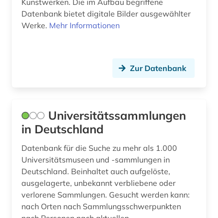
iberoromanistik (1)
Kunstwerken. Die im Aufbau begriffene
Datenbank bietet digitale Bilder ausgewählter
inventar (2)
Werke.
Mehr Informationen
katalog (2)
konservierung (1)
Zur Datenbank
kultur (3)
kulturelle einrichtung (1)
Universitätssammlungen
kulturgut (1)
in Deutschland
kulturwissenschaften (2)
Datenbank für die Suche zu mehr als 1.000
Universitätsmuseen und -sammlungen in
kunst (17)
Deutschland. Beinhaltet auch aufgelöste,
kunstgalerie (1)
ausgelagerte, unbekannt verbliebene oder
verlorene Sammlungen. Gesucht werden kann:
kunstsammlung (4)
nach Orten nach Sammlungsschwerpunkten