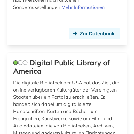
nach Personen nach aktuellen
kunstwerk (1)
Sonderausstellungen
Mehr Informationen
künstler (4)
landeskunde (1)
Zur Datenbank
literaturwissenschaft (1)
malerei (1)
Digital Public Library of
mecklenburg-vorpommern (1)
America
medienwissenschaft (1)
Die digitale Bibliothek der USA hat das Ziel, die
museum (44)
online verfügbaren Kulturgüter der Vereinigten
Staaten über ein Portal zu erschließen. Es
national trust (1)
handelt sich dabei um digitalisierte
Handschriften, Karten und Bücher, um
norwegen (1)
Fotografien, Kunstwerke sowie um Film- und
nutzungsrecht (1)
Audiodateien, die von Bibliotheken, Archiven,
Museen und anderen kulturellen Einrichtungen