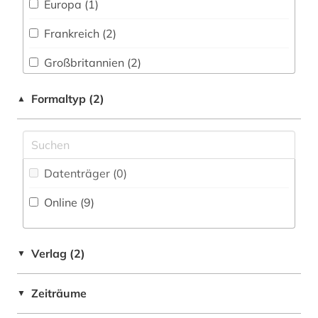
Europa (1)
Pädagogik (0)
elektronische ressource (3)
Frankreich (2)
Philosophie (0)
elektronische zeitschrift (1)
Großbritannien (2)
Physik (0)
elektronisches buch (4)
Hamburg (1)
Formaltyp (2)
▲
Politologie (0)
erwerbung (1)
Mecklenburg-Vorpommern (1)
Psychologie (0)
europa (1)
Niederlande (1)
Rechtswissenschaft (0)
exponat (1)
Datenträger (0
)
Nordrhein-Westfalen (1)
Romanistik (1)
film (1)
Online (9
)
Norwegen (1)
Slavistik (0)
forschung (2)
Oesterreich (3)
Soziologie (0)
Verlag (2)
▼
forschungseinrichtung (1)
Portugal (1)
Sport (0)
forschungsinstitut (1)
Zeiträume
▼
Saarland (1)
Südostasienkunde (0)
frankreich (1)