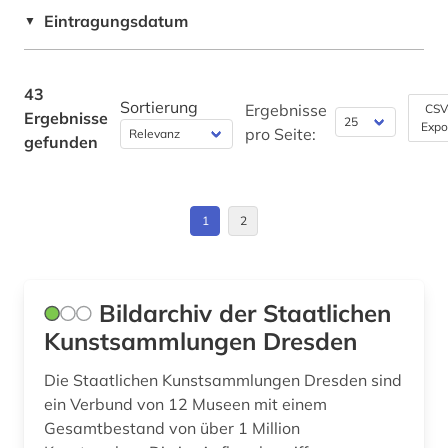
Sachsen (2)
Eintragungsdatum
Technik (2)
▼
galerie (2)
Schleswig-Holstein (1)
Theologie und Religionswissenschaften (1)
geldern (1)
Schweden (3)
43
Werkstoffwissenschaften und
Sortierung
Ergebnisse
CSV
Ergebnisse
geschichte (6)
Fertigungstechnik (0)
Expo
Schweiz (2)
pro Seite:
gefunden
griechenland (1)
Wirtschaftswissenschaften (0)
Spanien (1)
Wissenschaftskunde, Forschung, Hochschul-,
großbritannien (2)
USA (1)
Museumswesen (10)
1
2
göttingen (1)
Ungarn (2)
hamburg (2)
Bildarchiv der Staatlichen
hispanistik (1)
Kunstsammlungen Dresden
hochschule (1)
Die Staatlichen Kunstsammlungen Dresden sind
ein Verbund von 12 Museen mit einem
hochschulinstitut (1)
Gesamtbestand von über 1 Million