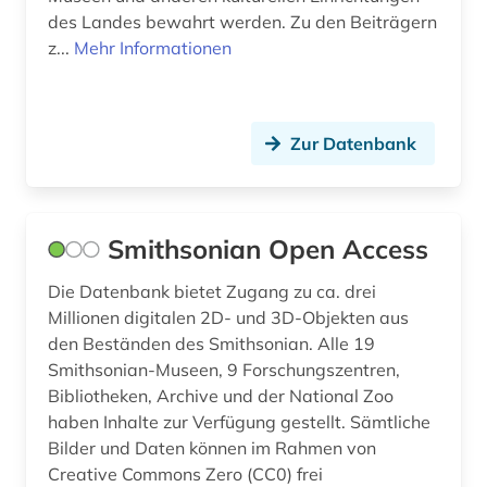
objekt (1)
des Landes bewahrt werden. Zu den Beiträgern
z...
Mehr Informationen
reproduktion (1)
restaurator (1)
restaurierung (1)
Zur Datenbank
rheinland (2)
römerzeit (1)
Smithsonian Open Access
saarland (2)
Die Datenbank bietet Zugang zu ca. drei
Millionen digitalen 2D- und 3D-Objekten aus
sachsen (2)
den Beständen des Smithsonian. Alle 19
sammlung (4)
Smithsonian-Museen, 9 Forschungszentren,
Bibliotheken, Archive und der National Zoo
schleswig-holstein (2)
haben Inhalte zur Verfügung gestellt. Sämtliche
Bilder und Daten können im Rahmen von
schweden (3)
Creative Commons Zero (CC0) frei