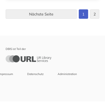
Nächste Seite
1
2
DBIS ist Teil der
Impressum
Datenschutz
Administration