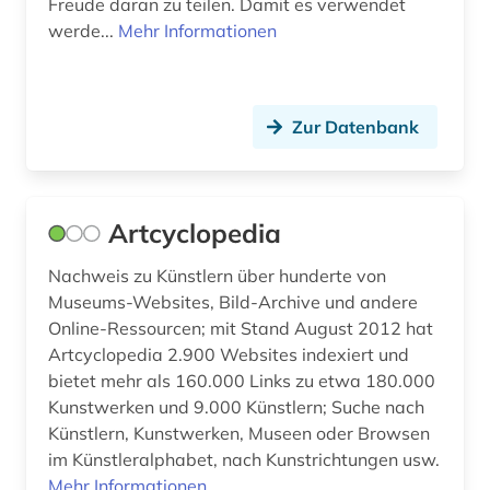
Freude daran zu teilen. Damit es verwendet
verzeichnis (4)
werde...
Mehr Informationen
virtuelles antikenmuseum (1)
wissenschaftliche gesellschaft (1)
Zur Datenbank
zeichnung (1)
öffentliche sammlungen (1)
Artcyclopedia
öffentliche stiftung (1)
Nachweis zu Künstlern über hunderte von
östergötland (1)
Museums-Websites, Bild-Archive und andere
Online-Ressourcen; mit Stand August 2012 hat
österreich (2)
Artcyclopedia 2.900 Websites indexiert und
bietet mehr als 160.000 Links zu etwa 180.000
Kunstwerken und 9.000 Künstlern; Suche nach
Künstlern, Kunstwerken, Museen oder Browsen
im Künstleralphabet, nach Kunstrichtungen usw.
Mehr Informationen