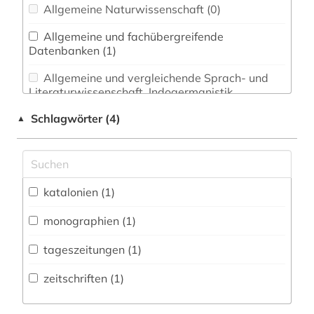
Allgemeine Naturwissenschaft (0)
Allgemeine und fachübergreifende
Datenbanken (1)
Allgemeine und vergleichende Sprach- und
Literaturwissenschaft. Indogermanistik.
Außereuropäische Sprachen und Literaturen (0)
Schlagwörter (4)
▲
Anglistik. Amerikanistik (0)
Archäologie (0)
Architektur, Bauingenieur- und
katalonien (1)
Vermessungswesen (0)
monographien (1)
Biologie, Biotechnologie (0)
tageszeitungen (1)
Buch- und Bibliothekswesen,
Informationswissenschaft (0)
zeitschriften (1)
Chemie und Pharmazie (0)