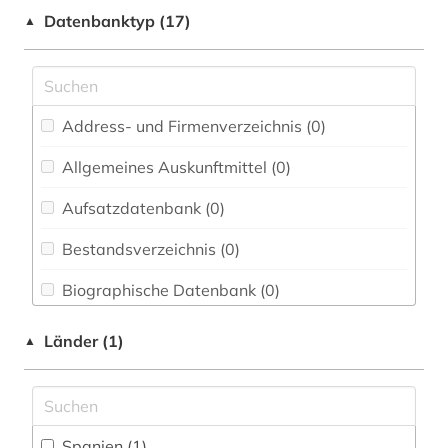
Datenbanktyp (17)
▲
Elektrotechnik, Elektronik, Nachrichtentechnik
(0)
Energietechnik (0)
Ethnologie (0)
Address- und Firmenverzeichnis (0
)
Geographie (0)
Allgemeines Auskunftmittel (0
)
Aufsatzdatenbank (0
Geowissenschaften (0)
)
Germanistik. Niederlandistik. Skandinavistik
Bestandsverzeichnis (0
)
(0)
Biographische Datenbank (0
)
Geschichte (0)
Buchhandelsverzeichnis (0
)
Länder (1)
▲
Geschichte der Pädagogik und des
Bildungswesens (0)
Disziplinäre Forschungsdatenrepositorien (0
)
Gesundheitswissenschaften (0)
Disziplinäre Repositorien (0
)
Spanien (1)