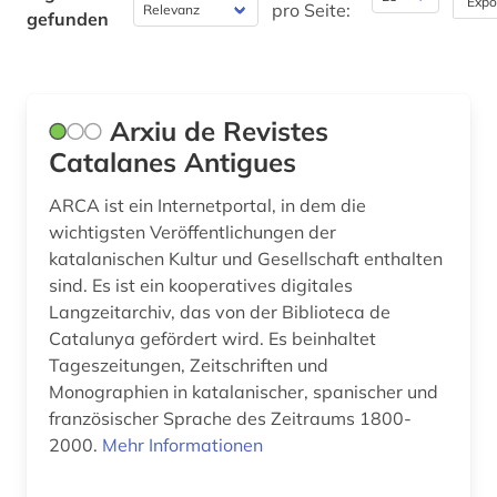
Expo
pro Seite:
gefunden
Pädagogik (0)
Philosophie (0)
Physik (0)
Arxiu de Revistes
Catalanes Antigues
Politologie (0)
Psychologie (0)
ARCA ist ein Internetportal, in dem die
wichtigsten Veröffentlichungen der
Rechtswissenschaft (0)
katalanischen Kultur und Gesellschaft enthalten
sind. Es ist ein kooperatives digitales
Romanistik (1)
Langzeitarchiv, das von der Biblioteca de
Catalunya gefördert wird. Es beinhaltet
Slavistik (0)
Tageszeitungen, Zeitschriften und
Soziologie (0)
Monographien in katalanischer, spanischer und
französischer Sprache des Zeitraums 1800-
Sport (0)
2000.
Mehr Informationen
Südostasienkunde (0)