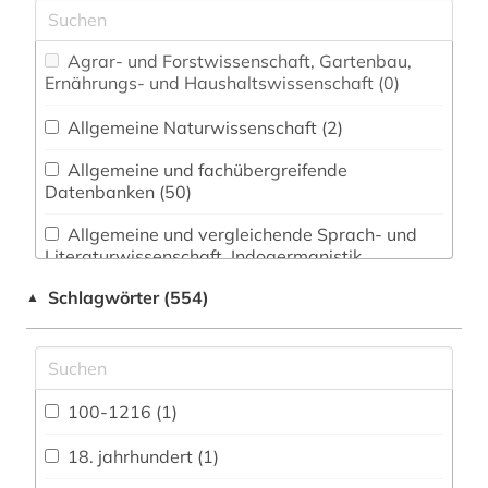
Agrar- und Forstwissenschaft, Gartenbau,
Ernährungs- und Haushaltswissenschaft (0)
Allgemeine Naturwissenschaft (2)
Allgemeine und fachübergreifende
Datenbanken (50)
Allgemeine und vergleichende Sprach- und
Literaturwissenschaft. Indogermanistik.
Außereuropäische Sprachen und Literaturen
Schlagwörter (554)
▲
(111)
Anglistik. Amerikanistik (99)
Archäologie (6)
100-1216 (1)
Architektur, Bauingenieur- und
Vermessungswesen (4)
18. jahrhundert (1)