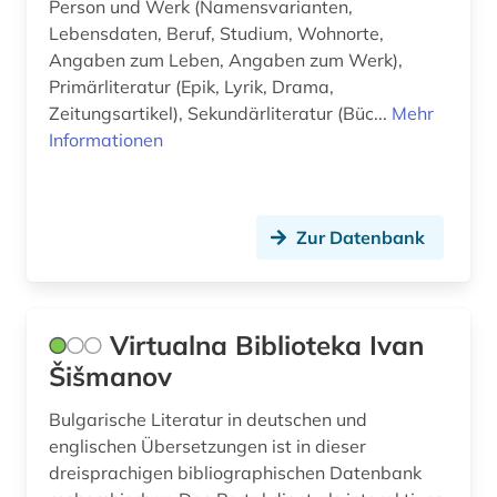
Person und Werk (Namensvarianten,
Lebensdaten, Beruf, Studium, Wohnorte,
islam (1)
Angaben zum Leben, Angaben zum Werk),
Primärliteratur (Epik, Lyrik, Drama,
islamische staaten (1)
Zeitungsartikel), Sekundärliteratur (Büc...
Mehr
island (1)
Informationen
isländisch (1)
israel (1)
Zur Datenbank
italianistik (4)
italien (1)
Virtualna Biblioteka Ivan
italienisch (12)
Šišmanov
italienische literatur (1)
Bulgarische Literatur in deutschen und
englischen Übersetzungen ist in dieser
jacob (2)
dreisprachigen bibliographischen Datenbank
japan (1)