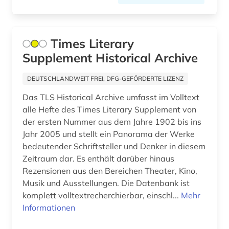
geisteswissenschaften (1)
genealogie (1)
Times Literary
geografie (2)
Supplement Historical Archive
geographie (1)
DEUTSCHLANDWEIT FREI, DFG-GEFÖRDERTE LIZENZ
gercen (1)
Das TLS Historical Archive umfasst im Volltext
alle Hefte des Times Literary Supplement von
germanen (1)
der ersten Nummer aus dem Jahre 1902 bis ins
germanische altertumskunde (1)
Jahr 2005 und stellt ein Panorama der Werke
bedeutender Schriftsteller und Denker in diesem
germanistik (1)
Zeitraum dar. Es enthält darüber hinaus
Rezensionen aus den Bereichen Theater, Kino,
gesamtausgabe (1)
Musik und Ausstellungen. Die Datenbank ist
komplett volltextrecherchierbar, einschl...
geschichte (68)
Mehr
Informationen
geschichte &lt;1731-1869&gt; (1)