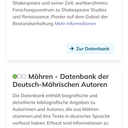
Shakespeare und seiner Zeit; weltberühmtes
Forschungszentrum zu Shakespeare Studies
informatik (1)
und Renaissance; Pionier auf dem Gebiet der
informationswissenschaft (1)
Bestandserhaltung
Mehr Informationen
informationswissenschaften (1)
inhalt (1)
Zur Datenbank
inkunabel (2)
interdisziplinäre forschung (1)
Mähren - Datenbank der
internetquelle (1)
Deutsch-Mährischen Autoren
iran (2)
Die Datenbank enthält biografische und
detaillierte bibliografische Angaben zu
iranistik (1)
Autorinnen und Autoren, die aus Mähren
irisch (2)
stammen und ihre Texte in deutscher Sprache
verfasst haben. Erfasst sind Informationen zu
irland (5)