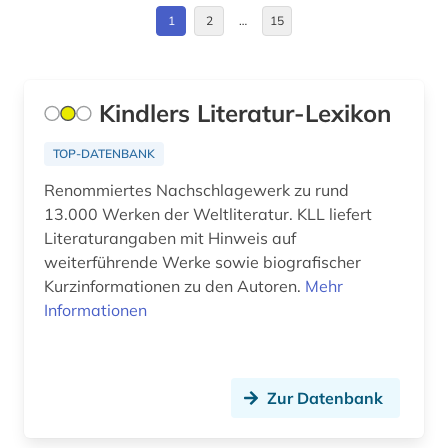
Europa (3)
1
2
…
15
blok (1)
Frankreich (14)
boratynskij (1)
GUS (1)
Kindlers Literatur-Lexikon
brandenburg (1)
Griechenland (Altertum) (3)
brief (1)
TOP-DATENBANK
Großbritannien (24)
Renommiertes Nachschlagewerk zu rund
briefe (1)
13.000 Werken der Weltliteratur. KLL liefert
Irland (5)
briefsammlung (1)
Literaturangaben mit Hinweis auf
Island (2)
weiterführende Werke sowie biografischer
brontë (1)
Kurzinformationen zu den Autoren.
Mehr
Israel (5)
Informationen
buch (4)
Italien (9)
buchdruck (2)
Japan (3)
Zur Datenbank
buchwesen (1)
Jugoslawien (1)
buchwissenschaft (1)