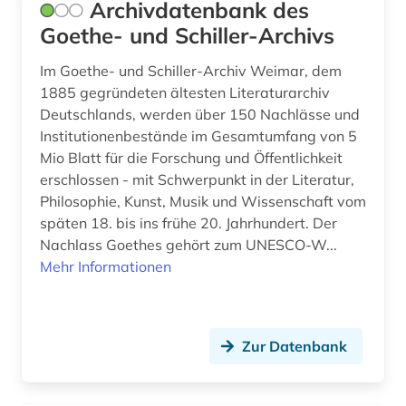
Archivdatenbank des
geschichte 1786-1805 (1)
Goethe- und Schiller-Archivs
geschichte 1789-1870 (1)
Im Goethe- und Schiller-Archiv Weimar, dem
1885 gegründeten ältesten Literaturarchiv
geschichte 1789-1960 (2)
Deutschlands, werden über 150 Nachlässe und
geschichte 1793-1830 (1)
Institutionenbestände im Gesamtumfang von 5
Mio Blatt für die Forschung und Öffentlichkeit
geschichte 1800- (1)
erschlossen - mit Schwerpunkt in der Literatur,
Philosophie, Kunst, Musik und Wissenschaft vom
geschichte 1800-1900 (1)
späten 18. bis ins frühe 20. Jahrhundert. Der
geschichte 1800-1920 (1)
Nachlass Goethes gehört zum UNESCO-W...
Mehr Informationen
geschichte 1800-1930 (1)
geschichte 1801-1878 (1)
Zur Datenbank
geschichte 1813-1837 (1)
geschichte 1820-1870 (1)