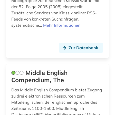
Bibliographie zur deutschen Klassik wurde mit
jugendliteratur (3)
der 52. Folge 2005 (2008) eingestellt.
kafka (1)
Zusätzliche Services von Klassik online: RSS-
Feeds von konkreten Suchanfragen,
kanada (4)
systematische...
Mehr Informationen
kanjur (2)
kanon (1)
Zur Datenbank
kapnist (1)
karibik (1)
Middle English
kassel (1)
Compendium, The
kaste (1)
Das Middle English Compendium bietet Zugang
katalog (4)
zu drei elektronischen Ressourcen zum
Mittelenglischen, der englischen Sprache des
kinder (1)
Zeitraums 1100-1500: Middle English
Dictionary (MED) HyperBibliography of Middle