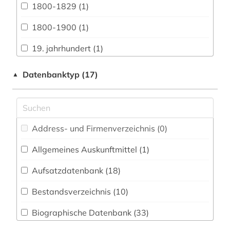
Biologie, Biotechnologie (1)
1800-1829 (1)
Buch- und Bibliothekswesen,
1800-1900 (1)
Informationswissenschaft (14)
19. jahrhundert (1)
Chemie und Pharmazie (1)
aberglaube (1)
Datenbanktyp (17)
▲
Elektrotechnik, Elektronik, Nachrichtentechnik
(0)
afrika (1)
Energietechnik (0)
afro-amerikanische literatur (1)
Ethnologie (8)
Address- und Firmenverzeichnis (0
)
afroamerikaner (1)
Geographie (2)
Allgemeines Auskunftmittel (1
)
agrarwissenschaften (1)
Aufsatzdatenbank (18
Geowissenschaften (2)
)
akdademie der künste (1)
Germanistik. Niederlandistik. Skandinavistik
Bestandsverzeichnis (10
)
alf laila wa-laila (1)
(120)
Biographische Datenbank (33
)
alighieri (1)
Geschichte (59)