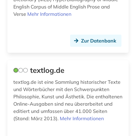
kinder- und hausmärchen (1)
English Corpus of Middle English Prose and
Verse
Mehr Informationen
kinderbuch (2)
kinderliteratur (3)
klassik (2)
Zur Datenbank
klassische studien (2)
kommentar (1)
textlog.de
konkordanz (4)
textlog.de ist eine Sammlung historischer Texte
kontrollrat (1)
und Wörterbücher mit den Schwerpunkten
Philosophie, Kunst und Ästhetik. Die enthaltenen
korolenko (1)
Online-Ausgaben sind neu überarbeitet und
editiert und umfassen über 41.000 Seiten
korpus (3)
(Stand: März 2013).
Mehr Informationen
kriminologie (1)