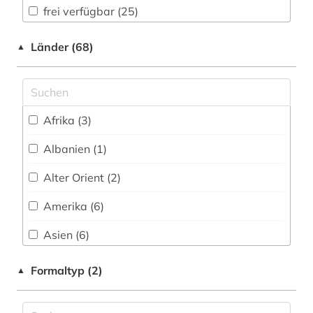
frei verfügbar (25)
autor (10)
Nationallizenz (3)
balkanromanistik (1)
Länder (68)
▲
Nationallizenz-Login für registrierte
bauteile (1)
Einzelpersonen (3)
belarus (1)
Afrika (3)
belinskij (1)
Albanien (1)
belletristik (4)
Alter Orient (2)
beowulf (1)
Amerika (6)
berlin (1)
Asien (6)
bestandserhaltung (1)
Australien, Ozeanien (3)
Formaltyp (2)
▲
bewegungswissenschaft (1)
Baltikum (1)
bibliografie (20)