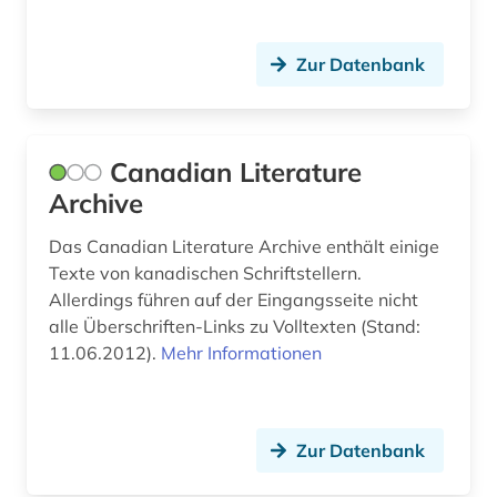
kurdistan (1)
kuriosität (1)
Zur Datenbank
körperschaft (1)
künste (2)
Canadian Literature
landesbibliothek und murhardsche bibliothek
Archive
der stadt kassel (1)
Das Canadian Literature Archive enthält einige
landeskunde (3)
Texte von kanadischen Schriftstellern.
Allerdings führen auf der Eingangsseite nicht
latein (22)
alle Überschriften-Links zu Volltexten (Stand:
lateinamerika (5)
11.06.2012).
Mehr Informationen
leontev (1)
lermontov (1)
Zur Datenbank
lexikon (3)