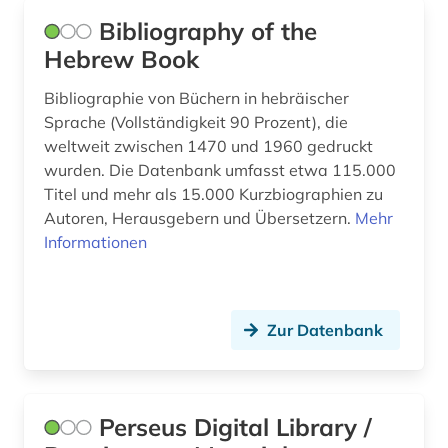
geschichte 1827-1923 (1)
Bibliography of the
Hebrew Book
geschichte 1870-1920 (1)
Bibliographie von Büchern in hebräischer
geschichte 1900- (1)
Sprache (Vollständigkeit 90 Prozent), die
weltweit zwischen 1470 und 1960 gedruckt
geschichte 1900-2000 (1)
wurden. Die Datenbank umfasst etwa 115.000
geschichte 1945- (4)
Titel und mehr als 15.000 Kurzbiographien zu
Autoren, Herausgebern und Übersetzern.
Mehr
geschichte 600-1999 (1)
Informationen
geschichte 800-1150 (1)
geschichte 800-1500 (1)
Zur Datenbank
geschichte 800-1900 (6)
geschichte <1100-1900> (1)
Perseus Digital Library /
geschichte <1475-1700> (2)