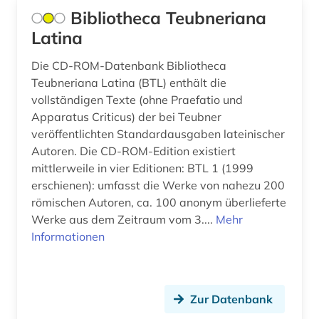
elektronische zeitschrift (4)
Bibliotheca Teubneriana
Suedosteuropa (1)
elektronisches buch (25)
Latina
Tschechische Republik (3)
empfindsamkeit (2)
Die CD-ROM-Datenbank Bibliotheca
Tuerkei (1)
Teubneriana Latina (BTL) enthält die
eneasroman (2)
vollständigen Texte (ohne Praefatio und
USA (15)
Apparatus Criticus) der bei Teubner
england (6)
veröffentlichten Standardausgaben lateinischer
Ukraine (3)
englisch (22)
Autoren. Die CD-ROM-Edition existiert
Ungarn (2)
mittlerweile in vier Editionen: BTL 1 (1999
englisches sprachgebiet (5)
erschienen): umfasst die Werke von nahezu 200
römischen Autoren, ca. 100 anonym überlieferte
enzyklopädie (7)
Werke aus dem Zeitraum vom 3....
Mehr
epik (1)
Informationen
erstlingswerk (2)
erzählung (1)
Zur Datenbank