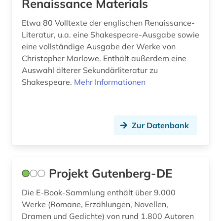
Renaissance Materials
geschichte <1701-1800> (1)
Etwa 80 Volltexte der englischen Renaissance-
geschichte anfänge-2000 (1)
Literatur, u.a. eine Shakespeare-Ausgabe sowie
eine vollständige Ausgabe der Werke von
geschichte anfänge-2004 (1)
Christopher Marlowe. Enthält außerdem eine
Auswahl älterer Sekundärliteratur zu
geschichte anfänge-300 (1)
Shakespeare.
Mehr Informationen
geschlechterforschung (2)
gesellschaft (3)
Zur Datenbank
gogol (1)
goncarov (1)
Projekt Gutenberg-DE
grammatik (2)
Die E-Book-Sammlung enthält über 9.000
griechisch (12)
Werke (Romane, Erzählungen, Novellen,
Dramen und Gedichte) von rund 1.800 Autoren
grimm (4)