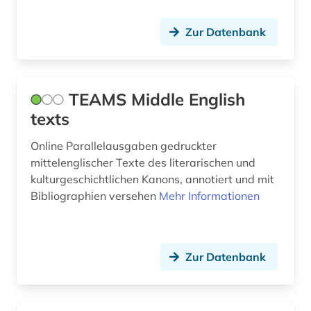
geschichte 1000-1800 (1)
Zur Datenbank
geschichte 1000-1917 (1)
geschichte 1250-1500 (1)
TEAMS Middle English
geschichte 1400-1700 (1)
texts
geschichte 1400-2015 (1)
Online Parallelausgaben gedruckter
geschichte 1500 - 1700 (1)
mittelenglischer Texte des literarischen und
kulturgeschichtlichen Kanons, annotiert und mit
geschichte 1500-1700 (1)
Bibliographien versehen
Mehr Informationen
geschichte 1500-1900 (2)
geschichte 1500-1918 (1)
Zur Datenbank
geschichte 1500-2014 (1)
geschichte 1552-1802 (1)