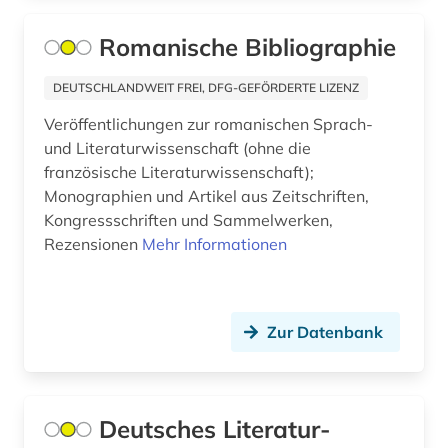
Kanada (4)
buddhismus (2)
Romanische Bibliographie
Kroatien (2)
bulgarien (1)
DEUTSCHLANDWEIT FREI, DFG-GEFÖRDERTE LIZENZ
Lettland (1)
bulgarisch (1)
Veröffentlichungen zur romanischen Sprach-
Litauen (1)
und Literaturwissenschaft (ohne die
bulgaristik (2)
französische Literaturwissenschaft);
Luxemburg (1)
Monographien und Artikel aus Zeitschriften,
cae systeme (1)
Kongressschriften und Sammelwerken,
Makedonien (1)
chemie (3)
Rezensionen
Mehr Informationen
Mittelamerika (2)
china (2)
Moldawien (1)
chinesisch (2)
Zur Datenbank
Montenegro (2)
christopher marlowe (1)
Niederlande (8)
coluccio salutati (1)
Deutsches Literatur-
Niedersachsen (1)
cristoforo landino (1)