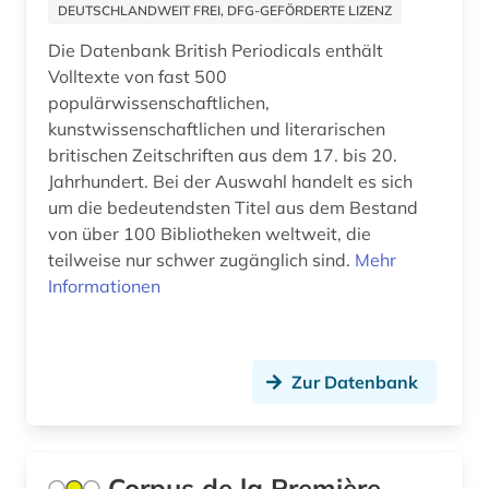
fid lateinamerika (1)
DEUTSCHLANDWEIT FREI, DFG-GEFÖRDERTE LIZENZ
Die Datenbank British Periodicals enthält
fid nordeuropa (1)
Volltexte von fast 500
fid ost-, ostmittel- und südosteuropa (1)
populärwissenschaftlichen,
kunstwissenschaftlichen und literarischen
fid slawistik (5)
britischen Zeitschriften aus dem 17. bis 20.
Jahrhundert. Bei der Auswahl handelt es sich
film (4)
um die bedeutendsten Titel aus dem Bestand
filmwissenschaft (1)
von über 100 Bibliotheken weltweit, die
teilweise nur schwer zugänglich sind.
Mehr
forschungsprojekt (1)
Informationen
forum (1)
foto (1)
Zur Datenbank
fotografie (3)
frankreich (6)
Corpus de la Première