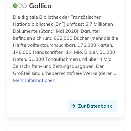
Gallica
geschichte 1600-1700 (2)
Die digitale Bibliothek der Französischen
geschichte 1641-1700 (1)
Nationalbibliothek (BnF) umfasst 6,7 Millionen
geschichte 1700 ff. (1)
Dokumente (Stand: Mai 2020). Darunter
befinden sich rund 692.000 Bücher (mehr als die
geschichte 1700-1900 (1)
Hälfte volltextdurchsuchbar), 176.000 Karten,
146.000 Handschriften, 1,4 Mio. Bilder, 51.000
geschichte 1700-1980 (1)
Noten, 51.000 Tonaufnahmen und über 4 Mio.
geschichte 1720-1785 (1)
Zeitschriften- und Zeitungsausgaben. Der
Großteil sind urheberrechtsfreie Werke (deren...
geschichte 1730-1790 (1)
Mehr Informationen
geschichte 1749-1924 (3)
geschichte 1750-1850 (1)
Zur Datenbank
geschichte 1770-1785 (1)
geschichte 1782-1903 (1)