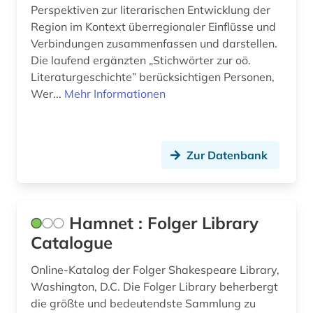
Perspektiven zur literarischen Entwicklung der
hispanics (1)
Region im Kontext überregionaler Einflüsse und
Verbindungen zusammenfassen und darstellen.
hispanistik (5)
Die laufend ergänzten „Stichwörter zur oö.
Literaturgeschichte” berücksichtigen Personen,
historische sprachwissenschaft (1)
Wer...
Mehr Informationen
holocaust (1)
humanismus (1)
Zur Datenbank
iberoromanistik (4)
incipit (1)
Hamnet : Folger Library
indien (2)
Catalogue
indische sprachen (1)
Online-Katalog der Folger Shakespeare Library,
indologie (1)
Washington, D.C. Die Folger Library beherbergt
die größte und bedeutendste Sammlung zu
indolologie (1)