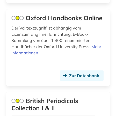
ethnographie (1)
europa (3)
Oxford Handbooks Online
expressionismus (1)
Der Volltextzugriff ist abhängig vom
fachdidaktik (1)
Lizenzumfang Ihrer Einrichtung. E-Book-
Sammlung von über 1.400 renommierten
faksimile (1)
Handbücher der Oxford University Press.
Mehr
Informationen
fernsehen (1)
feuilleton (1)
fid (1)
Zur Datenbank
fid altertumswissenschaften - propylaeum (1)
fid asien (2)
British Periodicals
Collection I & II
fid darstellende kunst (1)