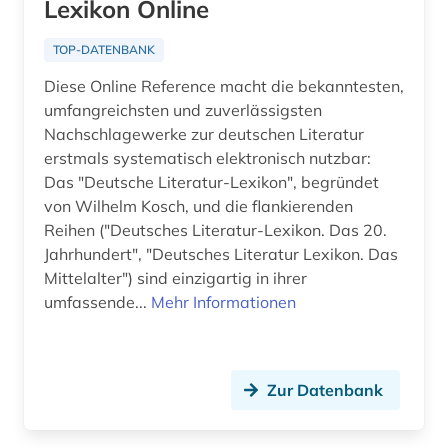
Lexikon Online
Nordamerika (1)
dante (1)
TOP-DATENBANK
Nordrhein-Westfalen (1)
darstellende kunst (2)
Diese Online Reference macht die bekanntesten,
Norwegen (1)
umfangreichsten und zuverlässigsten
das wunderbare (1)
Nachschlagewerke zur deutschen Literatur
Oesterreich (5)
erstmals systematisch elektronisch nutzbar:
datensammlung (2)
Das "Deutsche Literatur-Lexikon", begründet
Ostasien (2)
denkmal (1)
von Wilhelm Kosch, und die flankierenden
Osteuropa (4)
Reihen ("Deutsches Literatur-Lexikon. Das 20.
design (2)
Jahrhundert", "Deutsches Literatur Lexikon. Das
Ostmitteleuropa (1)
Mittelalter") sind einzigartig in ihrer
deutsch (55)
umfassende...
Mehr Informationen
Palaestina (1)
deutsche sagen (1)
Polen (1)
deutsches sprachgebiet (9)
Portugal (1)
Zur Datenbank
deutschland (10)
Roemisches Reich (5)
deutschland ddr (1)