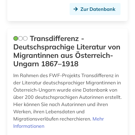
kritik (2)
Zur Datenbank
kritische ausgabe (2)
kroatien (1)
Transdifferenz -
krylov (1)
Deutschsprachige Literatur von
kultur (11)
Migrantinnen aus Österreich-
Ungarn 1867–1918
kulturwissenschaften (8)
Im Rahmen des FWF-Projekts Transdifferenz in
kunst (14)
der Literatur deutschsprachiger Migrantinnen in
kunstgeschichte (1)
Österreich-Ungarn wurde eine Datenbank von
über 200 deutschsprachigen Autorinnen erstellt.
kunststoffe (1)
Hier können Sie nach Autorinnen und ihren
Werken, ihren Lebensdaten und
kurden (1)
Migrationsverläufen recherchieren.
Mehr
Informationen
kurdisch (1)