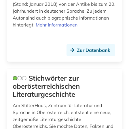
(Stand: Januar 2018) von der Antike bis zum 20.
grossbritannien (2)
Jahrhundert in deutscher Sprache. Zu jedem
Autor sind auch biographische Informationen
großbritannien (15)
hinterlegt.
Mehr Informationen
gumilev (1)
gutzkow, karl | schriftsteller; dramaturg;
dramatiker; publizist; journalist; philologe;
Zur Datenbank
dramaturg; erzähler; schriftsteller; lyriker (1)
handbuch (2)
Stichwörter zur
handelsnamen (1)
oberösterreichischen
handschrift (4)
Literaturgeschichte
hebräisch (2)
Am StifterHaus, Zentrum für Literatur und
Sprache in Oberösterreich, entsteht eine neue,
hessisches staatsarchiv marburg (1)
zeitgemäße Literaturgeschichte
Oberösterreichs. Sie möchte Daten, Fakten und
hexerei (1)