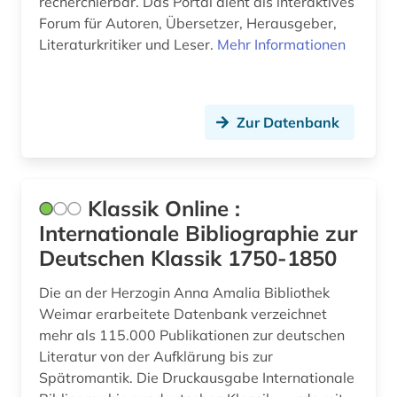
recherchierbar. Das Portal dient als interaktives
Forum für Autoren, Übersetzer, Herausgeber,
japanisch (2)
Literaturkritiker und Leser.
Mehr Informationen
japanologie (3)
jiddisch (2)
Zur Datenbank
jiddistik (2)
judaistik (5)
Klassik Online :
juden (6)
Internationale Bibliographie zur
Deutschen Klassik 1750-1850
judentum (3)
judenverfolgung (1)
Die an der Herzogin Anna Amalia Bibliothek
Weimar erarbeitete Datenbank verzeichnet
jugend (2)
mehr als 115.000 Publikationen zur deutschen
Literatur von der Aufklärung bis zur
jugendbuch (1)
Spätromantik. Die Druckausgabe Internationale