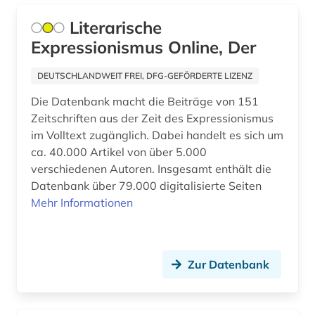
Rumänien (1)
Literarische
digitalisat (1)
Expressionismus Online, Der
Russland, Sowjetunion (10)
dobroljubov (1)
Schweden (2)
DEUTSCHLANDWEIT FREI, DFG-GEFÖRDERTE LIZENZ
dostojevskij (1)
Die Datenbank macht die Beiträge von 151
Schweiz (3)
drama (1)
Zeitschriften aus der Zeit des Expressionismus
Serbien (2)
im Volltext zugänglich. Dabei handelt es sich um
druck (2)
ca. 40.000 Artikel von über 5.000
Skandinavien (3)
verschiedenen Autoren. Insgesamt enthält die
drucklegung (1)
Datenbank über 79.000 digitalisierte Seiten
Slowakei (1)
druckwerk (1)
Mehr Informationen
Slowenien (1)
dänemark (3)
Spanien (3)
edition (1)
Zur Datenbank
Suedamerika (2)
elektronische bibliothek (3)
Suedasien (1)