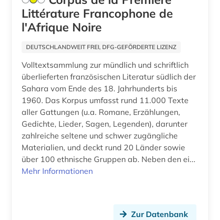
französisch (19)
Littérature Francophone de
l'Afrique Noire
frau (2)
frauen (1)
DEUTSCHLANDWEIT FREI, DFG-GEFÖRDERTE LIZENZ
Volltextsammlung zur mündlich und schriftlich
frauenbewegung (1)
überlieferten französischen Literatur südlich der
frauenbild (1)
Sahara vom Ende des 18. Jahrhunderts bis
1960. Das Korpus umfasst rund 11.000 Texte
frauenforschung (2)
aller Gattungen (u.a. Romane, Erzählungen,
Gedichte, Lieder, Sagen, Legenden), darunter
frauengeschichte (1)
zahlreiche seltene und schwer zugängliche
frauenliteratur (1)
Materialien, und deckt rund 20 Länder sowie
über 100 ethnische Gruppen ab. Neben den ei...
galicisch-portugiesisch (1)
Mehr Informationen
galloromanistik (8)
geistesleben (4)
Zur Datenbank