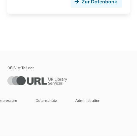
Zur Datenbank
DBIS ist Teil der
Impressum
Datenschutz
Administration