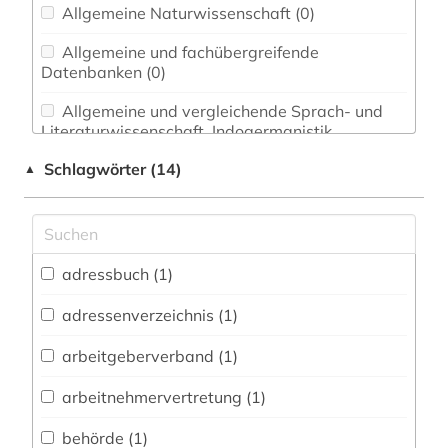
Allgemeine Naturwissenschaft (0)
Allgemeine und fachübergreifende
Datenbanken (0)
Allgemeine und vergleichende Sprach- und
Literaturwissenschaft. Indogermanistik.
Außereuropäische Sprachen und Literaturen (0)
Schlagwörter (14)
▲
Anglistik. Amerikanistik (0)
Archäologie (0)
Architektur, Bauingenieur- und
adressbuch (1)
Vermessungswesen (0)
adressenverzeichnis (1)
Biologie, Biotechnologie (0)
arbeitgeberverband (1)
Buch- und Bibliothekswesen,
Informationswissenschaft (0)
arbeitnehmervertretung (1)
Chemie und Pharmazie (0)
behörde (1)