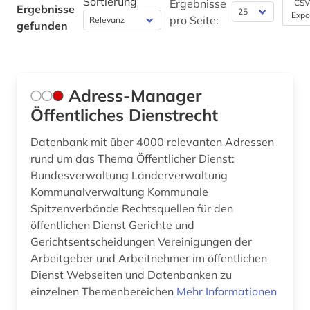
Sortierung
Ergebnisse
CSV
Ergebnisse
Pädagogik (0)
Expo
pro Seite:
gefunden
Philosophie (0)
Physik (0)
Adress-Manager
Politologie (1)
Öffentliches Dienstrecht
Psychologie (0)
Datenbank mit über 4000 relevanten Adressen
Rechtswissenschaft (1)
rund um das Thema Öffentlicher Dienst:
Bundesverwaltung Länderverwaltung
Romanistik (0)
Kommunalverwaltung Kommunale
Spitzenverbände Rechtsquellen für den
Slavistik (0)
öffentlichen Dienst Gerichte und
Soziologie (0)
Gerichtsentscheidungen Vereinigungen der
Arbeitgeber und Arbeitnehmer im öffentlichen
Sport (0)
Dienst Webseiten und Datenbanken zu
einzelnen Themenbereichen
Mehr Informationen
Südostasienkunde (0)