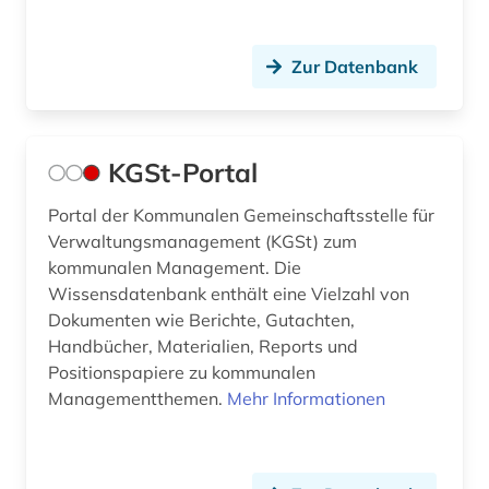
Technik (0)
Zur Datenbank
Theologie und Religionswissenschaften (0)
Werkstoffwissenschaften und
Fertigungstechnik (0)
KGSt-Portal
Wirtschaftswissenschaften (1)
Portal der Kommunalen Gemeinschaftsstelle für
Wissenschaftskunde, Forschung, Hochschul-,
Verwaltungsmanagement (KGSt) zum
Museumswesen (0)
kommunalen Management. Die
Wissensdatenbank enthält eine Vielzahl von
Dokumenten wie Berichte, Gutachten,
Handbücher, Materialien, Reports und
Positionspapiere zu kommunalen
Managementthemen.
Mehr Informationen