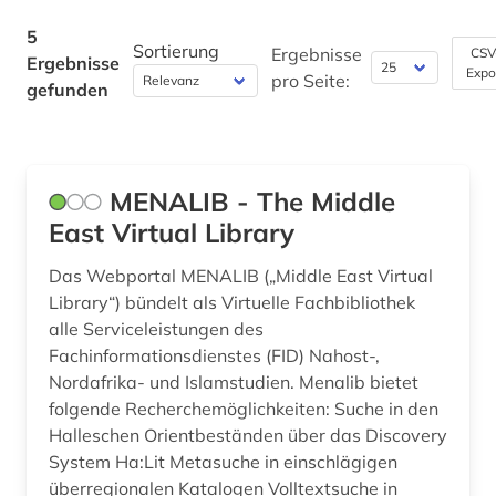
Technik (0)
5
Sortierung
Ergebnisse
CSV
Ergebnisse
Theologie und Religionswissenschaften (4)
Expo
pro Seite:
gefunden
Werkstoffwissenschaften und
Fertigungstechnik (0)
Wirtschaftswissenschaften (0)
MENALIB - The Middle
Wissenschaftskunde, Forschung, Hochschul-,
East Virtual Library
Museumswesen (0)
Das Webportal MENALIB („Middle East Virtual
Library“) bündelt als Virtuelle Fachbibliothek
alle Serviceleistungen des
Fachinformationsdienstes (FID) Nahost-,
Nordafrika- und Islamstudien. Menalib bietet
folgende Recherchemöglichkeiten: Suche in den
Halleschen Orientbeständen über das Discovery
System Ha:Lit Metasuche in einschlägigen
überregionalen Katalogen Volltextsuche in