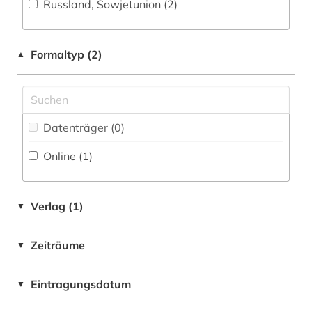
Russland, Sowjetunion (2)
Pädagogik (0)
zentralasien (2)
Philosophie (0)
Formaltyp (2)
▲
Physik (0)
Politologie (0)
Psychologie (0)
Datenträger (0
)
Online (1
)
Rechtswissenschaft (0)
Romanistik (0)
Verlag (1)
▼
Slavistik (0)
Soziologie (0)
Zeiträume
▼
Sport (0)
Eintragungsdatum
▼
Südostasienkunde (0)