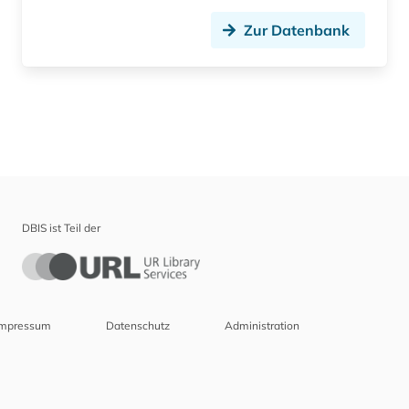
Zur Datenbank
DBIS ist Teil der
Impressum
Datenschutz
Administration