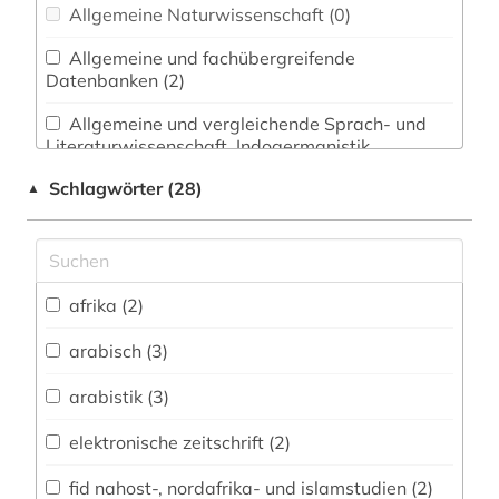
Allgemeine Naturwissenschaft (0)
Allgemeine und fachübergreifende
Datenbanken (2)
Allgemeine und vergleichende Sprach- und
Literaturwissenschaft. Indogermanistik.
Außereuropäische Sprachen und Literaturen (2)
Schlagwörter (28)
▲
Anglistik. Amerikanistik (0)
Archäologie (0)
Architektur, Bauingenieur- und
afrika (2)
Vermessungswesen (0)
arabisch (3)
Biologie, Biotechnologie (0)
arabistik (3)
Buch- und Bibliothekswesen,
Informationswissenschaft (0)
elektronische zeitschrift (2)
Chemie und Pharmazie (0)
fid nahost-, nordafrika- und islamstudien (2)