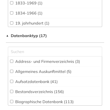
1833-1969 (1)
Buch- und Bibliothekswesen,
Informationswissenschaft (37)
1834-1966 (1)
Chemie und Pharmazie (8)
19. jahrhundert (1)
Elektrotechnik, Elektronik, Nachrichtentechnik
1941-1945 (1)
Datenbanktyp (17)
▲
(4)
1948-1980 (1)
Energietechnik (3)
aalborg (1)
Ethnologie (77)
Address- und Firmenverzeichnis (3
)
aarhus (5)
Geographie (48)
Allgemeines Auskunftmittel (5
)
abbildungen (1)
Geowissenschaften (12)
Aufsatzdatenbank (41
)
abfluss (1)
Germanistik. Niederlandistik. Skandinavistik
(49)
Bestandsverzeichnis (156
)
abgeordneter (2)
Geschichte (960)
Biographische Datenbank (113
)
abraham (1)