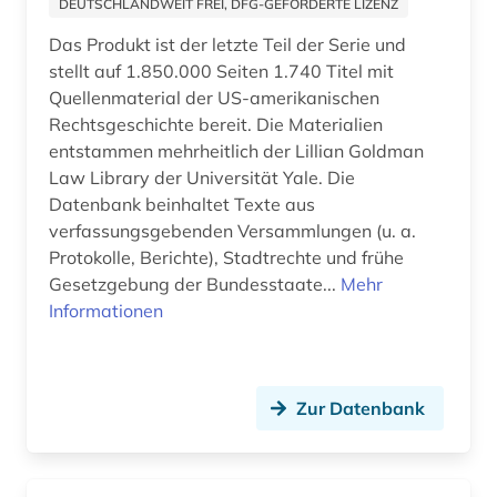
DEUTSCHLANDWEIT FREI, DFG-GEFÖRDERTE LIZENZ
betriebswirtschaftslehre (1)
Das Produkt ist der letzte Teil der Serie und
bevölkerung (3)
stellt auf 1.850.000 Seiten 1.740 Titel mit
Quellenmaterial der US-amerikanischen
bevölkerungsentwicklung (1)
Rechtsgeschichte bereit. Die Materialien
bevölkerungsstatistik (3)
entstammen mehrheitlich der Lillian Goldman
Law Library der Universität Yale. Die
bibel (4)
Datenbank beinhaltet Texte aus
verfassungsgebenden Versammlungen (u. a.
bibelwissenschaft (1)
Protokolle, Berichte), Stadtrechte und frühe
Gesetzgebung der Bundesstaate...
bibiografie 1472-1700 (1)
Mehr
Informationen
bibliografie (41)
bibliografie 1945-1990 (1)
Zur Datenbank
bibliographie (21)
bibliographie 1800 - 2009 (1)