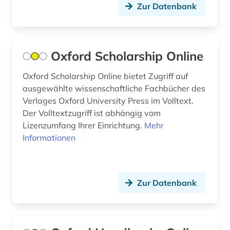
baden-württemberg (1)
Zur Datenbank
Rheinland-Pfalz (5)
balkanromanistik (1)
Roemisches Reich (2)
ballangen (1)
Oxford Scholarship Online
Rumänien (3)
ballett (1)
Oxford Scholarship Online bietet Zugriff auf
Russland, Sowjetunion (29)
baltikum (2)
ausgewählte wissenschaftliche Fachbücher des
Saarland (1)
Verlages Oxford University Press im Volltext.
bartensleben <familie> (1)
Der Volltextzugriff ist abhängig vom
Sachsen (10)
Lizenzumfang Ihrer Einrichtung.
Mehr
barßel (1)
Informationen
Schleswig-Holstein (1)
baudenkmal (1)
Schweden (140)
bauernhof (2)
Schweiz (16)
Zur Datenbank
bauingenieurwesen (1)
Serbien (3)
bauwerk (1)
Skandinavien (5)