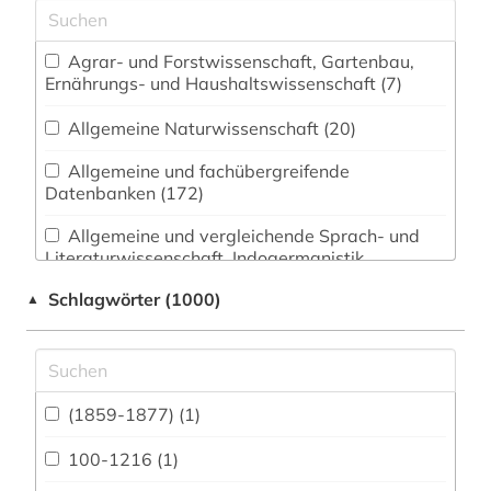
Agrar- und Forstwissenschaft, Gartenbau,
Ernährungs- und Haushaltswissenschaft (7)
Allgemeine Naturwissenschaft (20)
Allgemeine und fachübergreifende
Datenbanken (172)
Allgemeine und vergleichende Sprach- und
Literaturwissenschaft. Indogermanistik.
Außereuropäische Sprachen und Literaturen (55)
Schlagwörter (1000)
▲
Anglistik. Amerikanistik (53)
Archäologie (41)
Architektur, Bauingenieur- und
(1859-1877) (1)
Vermessungswesen (23)
100-1216 (1)
Biologie, Biotechnologie (16)