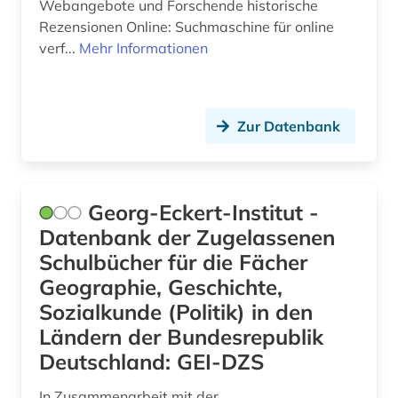
Webangebote und Forschende historische
e-learning (1)
Rezensionen Online: Suchmaschine für online
east india company (1)
verf...
Mehr Informationen
edition (2)
egedal kommune (1)
Zur Datenbank
ehemalige deutsche gebiete (1)
eheschließung (2)
Georg-Eckert-Institut -
einheitsübersetzung (1)
Datenbank der Zugelassenen
Schulbücher für die Fächer
einrichtung (1)
Geographie, Geschichte,
einsprachiges wörterbuch (1)
Sozialkunde (Politik) in den
Ländern der Bundesrepublik
einwanderung (4)
Deutschland: GEI-DZS
einwohnermelderegister (1)
In Zusammenarbeit mit der