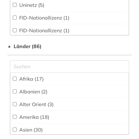
Uninetz (5)
amtsdrucksache (2)
FID-Nationallizenz (1)
anatomie (1)
FID-Nationallizenz (1)
anglistik (3)
frei verfügbar (85)
angloamerikanischer kulturraum (1)
Länder (86)
▲
Nationallizenz (2)
anne frank (1)
Nationallizenz-Login für registrierte
ansichtspostkarte (1)
Einzelpersonen (2)
Afrika (17)
anthologie (2)
Nationallizenz-Login für registrierte
Albanien (2)
Einzelpersonen (1)
anthropologie (5)
Alter Orient (3)
anthropozän (1)
Amerika (18)
antifaschismus (1)
Asien (30)
antike (6)