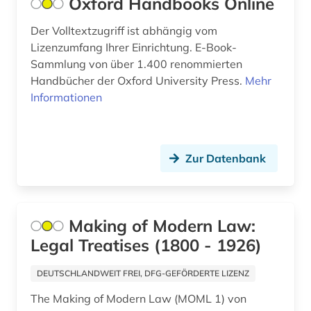
Oxford Handbooks Online
bayerische motoren-werke (1)
Slowakei (9)
Der Volltextzugriff ist abhängig vom
bayerische staatsbibliothek (1)
Lizenzumfang Ihrer Einrichtung. E-Book-
Slowenien (4)
bayerische staatsgemäldesammlungen (1)
Sammlung von über 1.400 renommierten
Spanien (12)
Handbücher der Oxford University Press.
Mehr
bayern (12)
Informationen
Suedamerika (12)
bayern. bayerische staatsregierung (1)
Suedasien (4)
beamter (1)
Zur Datenbank
Suedostasien (3)
begräbnis (1)
Suedosteuropa (5)
behringwerke (1)
Thueringen (5)
Making of Modern Law:
behörde (1)
Legal Treatises (1800 - 1926)
Tschechische Republik (10)
belgien (6)
DEUTSCHLANDWEIT FREI, DFG-GEFÖRDERTE LIZENZ
Tuerkei (1)
belletristik (1)
The Making of Modern Law (MOML 1) von
USA (65)