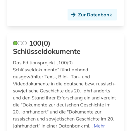
digitalisierung (6)
diplomatie (1)
Zur Datenbank
diskriminierung (1)
displaced person (1)
100(0)
divina commedia (2)
Schlüsseldokumente
dogmatik (2)
Das Editionsprojekt „100(0)
Schlüsseldokumente“ führt anhand
dokument (4)
ausgewählter Text-, Bild-, Ton- und
Videodokumente in die deutsche bzw. russisch-
dokumentarfilm (1)
sowjetische Geschichte des 20. Jahrhunderts
donezk (ukraine) (1)
und den Stand ihrer Erforschung ein und vereint
die "Dokumente zur deutschen Geschichte im
dorf (1)
20. Jahrhundert" und die "Dokumente zur
russischen und sowjetischen Geschichte im 20.
drente (1)
Jahrhundert" in einer Datenbank mi...
Mehr