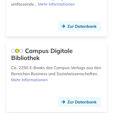
umfassende...
Mehr Informationen
Kroatien (3)
augenzeuge (1)
Lettland (4)
augenzeugenbericht (1)
Liechtenstein (4)
Zur Datenbank
augsburg (1)
Litauen (8)
auktionshaus (1)
Luxemburg (1)
Campus Digitale
ausbildung (1)
Bibliothek
Makedonien (2)
ausgrabung (2)
Mecklenburg-Vorpommern (2)
Ca. 2250 E-Books des Campus-Verlags aus den
ausstellung (3)
Bereichen Business und Sozialwissenschaften.
Mittelamerika (8)
Mehr Informationen
ausstellungskatalog (1)
Moldawien (2)
australien (5)
Montenegro (3)
Zur Datenbank
auswanderer (1)
Niederlande (28)
auswanderung (7)