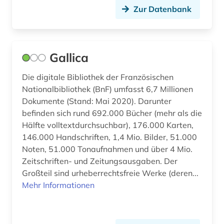
ddr (1)
Zur Datenbank
dedesdorf (1)
defa-studio für spielfilme (1)
Gallica
denkmal (3)
Die digitale Bibliothek der Französischen
Nationalbibliothek (BnF) umfasst 6,7 Millionen
der blaue reiter (1)
Dokumente (Stand: Mai 2020). Darunter
design (8)
befinden sich rund 692.000 Bücher (mehr als die
Hälfte volltextdurchsuchbar), 176.000 Karten,
deutsch (9)
146.000 Handschriften, 1,4 Mio. Bilder, 51.000
Noten, 51.000 Tonaufnahmen und über 4 Mio.
deutsch-deutsche beziehungen (1)
Zeitschriften- und Zeitungsausgaben. Der
deutsche film ag (1)
Großteil sind urheberrechtsfreie Werke (deren...
Mehr Informationen
deutsche film gmbh (1)
deutsche gesellschaft für soziologie (1)