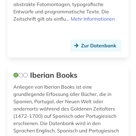
abstrakte Fotomontagen, typografische
brünn (1)
Entwürfe und programmatische Texte. Die
Zeitschrift gilt als einflu...
Mehr Informationen
buch (3)
buchdruck (2)
buchdrucker (2)
Zur Datenbank
buchgeschichte (1)
buchhandel (3)
Iberian Books
buchhändler (1)
Anliegen von Iberian Books ist eine
grundlegende Erfassung aller Bücher, die in
buchkunst (1)
Spanien, Portugal, der Neuen Welt oder
buchwesen (5)
andernorts während des Goldenen Zeitalters
(1472-1700) auf Spanisch oder Portugiesisch
buchwissenschaft (1)
erschienen. Die Datenbank wird in den
Sprachen Englisch, Spanisch und Portugiesisch
buddhismus (1)