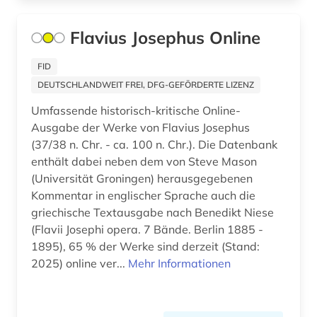
Niedersachsen (14)
ausweisung (1)
Flavius Josephus Online
Nordamerika (13)
autobiografie (1)
FID
Nordrhein-Westfalen (6)
autografen (1)
DEUTSCHLANDWEIT FREI, DFG-GEFÖRDERTE LIZENZ
Norwegen (62)
Umfassende historisch-kritische Online-
autor (4)
Ausgabe der Werke von Flavius Josephus
Oesterreich (36)
außenpolitik (7)
(37/38 n. Chr. - ca. 100 n. Chr.). Die Datenbank
enthält dabei neben dem von Steve Mason
Ostasien (14)
außenwirtschaft (1)
(Universität Groningen) herausgegebenen
Osteuropa (21)
Kommentar in englischer Sprache auch die
avantgarde (1)
griechische Textausgabe nach Benedikt Niese
Ostmitteleuropa (7)
(Flavii Josephi opera. 7 Bände. Berlin 1885 -
axel oxenstierna (1)
1895), 65 % der Werke sind derzeit (Stand:
Palaestina (3)
bad kissingen (1)
2025) online ver...
Mehr Informationen
Polen (19)
bad reichenhall (1)
Portugal (3)