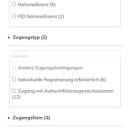
Militärwissenschaft (19)
Nationallizenz (5)
agrarkultur (1)
Zeitungs-, Zeitschriftenbibliographie (6
)
Musikwissenschaft (27)
FID Nationallizenz (2)
agrarwissenschaften (1)
Natur- und Umweltschutz (7)
akte (1)
Pädagogik (15)
Zugangstyp (2)
▲
aktiengesellschaft (1)
Philosophie (41)
alfred escher (1)
Physik (6)
algerien (1)
Andere Zugangsbedingungen
Politologie (110)
alighieri (2)
Individuelle Registrierung erforderlich (6)
Psychologie (3)
alltag (3)
Zugang mit Authentifizierungsmechanismen
Rechtswissenschaft (38)
(12)
alltagskultur (2)
Romanistik (34)
alte geschichte (1)
Zugangsform (3)
▲
Slavistik (31)
alter orient (3)