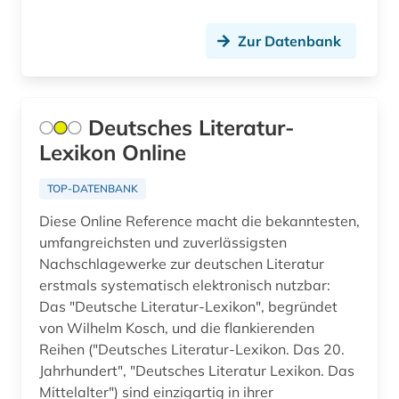
Griechenland (Altertum) (4)
asien (8)
Zur Datenbank
Großbritannien (40)
asienforschung (2)
Hamburg (6)
assyriologie (1)
Deutsches Literatur-
Hessen (6)
astronomie (1)
Lexikon Online
Irland (4)
atlas (6)
TOP-DATENBANK
Island (13)
audiodatei (3)
Diese Online Reference macht die bekanntesten,
Israel (16)
umfangreichsten und zuverlässigsten
audiovisuelles material (2)
Nachschlagewerke zur deutschen Literatur
Italien (13)
erstmals systematisch elektronisch nutzbar:
aufgebot (1)
Das "Deutsche Literatur-Lexikon", begründet
Japan (6)
aufklärung (1)
von Wilhelm Kosch, und die flankierenden
Jugoslawien (3)
Reihen ("Deutsches Literatur-Lexikon. Das 20.
aufsatz (1)
Jahrhundert", "Deutsches Literatur Lexikon. Das
Kanada (10)
Mittelalter") sind einzigartig in ihrer
aufsatzsammlung (3)