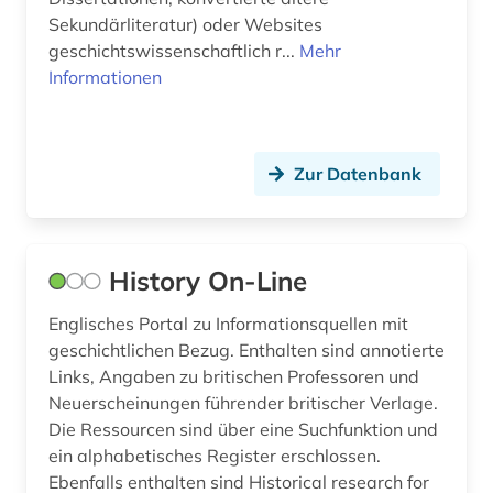
Sekundärliteratur) oder Websites
bærum (1)
geschichtswissenschaftlich r...
Mehr
Informationen
böhmen (2)
börsenverein der deutschen buchhändler (1)
bürger (1)
Zur Datenbank
bürgerkrieg (1)
bürgerrechtsbewegung (1)
History On-Line
cd-rom (19)
Englisches Portal zu Informationsquellen mit
geschichtlichen Bezug. Enthalten sind annotierte
chemie (12)
Links, Angaben zu britischen Professoren und
chile (1)
Neuerscheinungen führender britischer Verlage.
Die Ressourcen sind über eine Suchfunktion und
china (21)
ein alphabetisches Register erschlossen.
Ebenfalls enthalten sind Historical research for
chinaforschung (1)