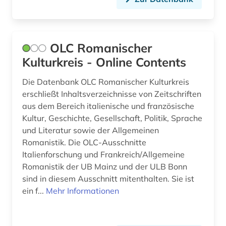
commonwealth (10)
conservatorium der musik (1)
OLC Romanischer
dahlbergh, erik jönsson | offizier; architekt;
Kulturkreis - Online Contents
zeichner; kartograf; historiker; beamter;
generalgouverneur (1)
Die Datenbank OLC Romanischer Kulturkreis
erschließt Inhaltsverzeichnisse von Zeitschriften
danmarks nationalsocialistiske arbejderparti
aus dem Bereich italienische und französische
(1)
Kultur, Geschichte, Gesellschaft, Politik, Sprache
dannebrogsmænd (2)
und Literatur sowie der Allgemeinen
Romanistik. Die OLC-Ausschnitte
dante (2)
Italienforschung und Frankreich/Allgemeine
Romanistik der UB Mainz und der ULB Bonn
darstellende kunst (1)
sind in diesem Ausschnitt mitenthalten. Sie ist
ein f...
Mehr Informationen
datensammlung (1)
datenspeicherung (1)