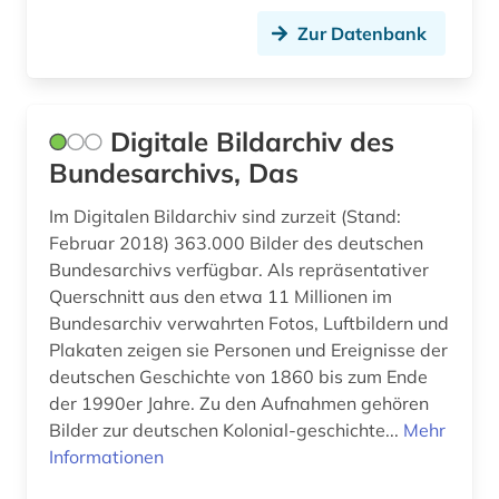
Zur Datenbank
deutschland (bundesrepublik) (2)
deutschland (ddr) (4)
deutschland ddr (1)
Digitale Bildarchiv des
Bundesarchivs, Das
deutschland. bundesrat (1)
Im Digitalen Bildarchiv sind zurzeit (Stand:
deutschland. reichskanzlei (1)
Februar 2018) 363.000 Bilder des deutschen
Bundesarchivs verfügbar. Als repräsentativer
dialekt (1)
Querschnitt aus den etwa 11 Millionen im
diaspora (2)
Bundesarchiv verwahrten Fotos, Luftbildern und
Plakaten zeigen sie Personen und Ereignisse der
digital humanities (2)
deutschen Geschichte von 1860 bis zum Ende
der 1990er Jahre. Zu den Aufnahmen gehören
digitale edition (1)
Bilder zur deutschen Kolonial-geschichte...
Mehr
digitalisat (2)
Informationen