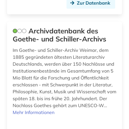
Zur Datenbank
deutsche ostgebiete (1)
deutscher einwanderer (1)
deutscher gewerkschaftsbund (1)
Archivdatenbank des
Goethe- und Schiller-Archivs
deutscher idealismus (1)
Im Goethe- und Schiller-Archiv Weimar, dem
deutscher orden (2)
1885 gegründeten ältesten Literaturarchiv
Deutschlands, werden über 150 Nachlässe und
deutsches reich (2)
Institutionenbestände im Gesamtumfang von 5
deutsches reich. reichsregierung (1)
Mio Blatt für die Forschung und Öffentlichkeit
erschlossen - mit Schwerpunkt in der Literatur,
deutsches sprachgebiet (10)
Philosophie, Kunst, Musik und Wissenschaft vom
späten 18. bis ins frühe 20. Jahrhundert. Der
deutschland (49)
Nachlass Goethes gehört zum UNESCO-W...
deutschland &amp;lt ddr&amp;gt (1)
Mehr Informationen
deutschland &amp;lt sowjetische
zone&amp;gt (1)