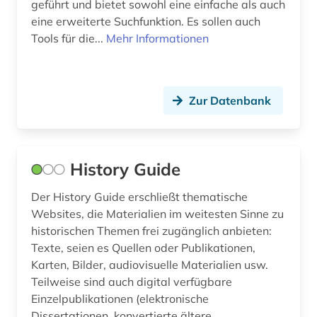
geführt und bietet sowohl eine einfache als auch
bundesarchiv (1)
eine erweiterte Suchfunktion. Es sollen auch
Tools für die...
Mehr Informationen
bundesarchiv (koblenz) (1)
bundesarchiv-bildarchiv (1)
Zur Datenbank
bundesregierung (1)
bundestag (3)
bunker (1)
History Guide
burgen (1)
Der History Guide erschließt thematische
Websites, die Materialien im weitesten Sinne zu
byzantinisches reich (1)
historischen Themen frei zugänglich anbieten:
Texte, seien es Quellen oder Publikationen,
byzantinistik (2)
Karten, Bilder, audiovisuelle Materialien usw.
byzanz (1)
Teilweise sind auch digital verfügbare
Einzelpublikationen (elektronische
båtsfjord (1)
Dissertationen, konvertierte ältere