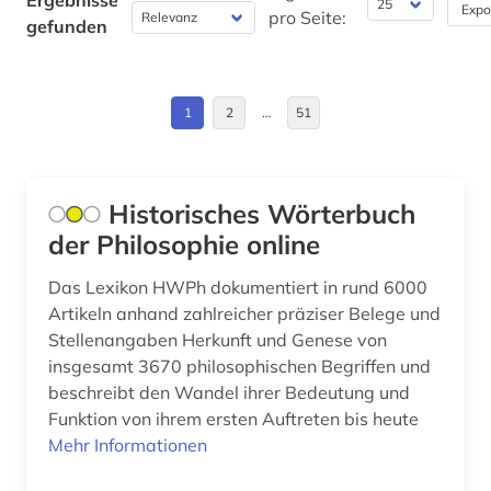
Ergebnisse
Expo
Byzantinisches Reich (2)
pro Seite:
gefunden
architekturgeschichte (1)
China (17)
archiv (21)
Daenemark (120)
1
2
…
51
archivalien (1)
Deutschland (124)
archivwesen (1)
Deutschland (DDR) (14)
Historisches Wörterbuch
archäologie (19)
der Philosophie online
Estland (7)
archäologische stätte (1)
Europa (25)
Das Lexikon HWPh dokumentiert in rund 6000
argentinien (2)
Artikeln anhand zahlreicher präziser Belege und
Finnland (26)
Stellenangaben Herkunft und Genese von
arktis (2)
insgesamt 3670 philosophischen Begriffen und
Frankreich (24)
beschreibt den Wandel ihrer Bedeutung und
armenfürsorge (3)
Funktion von ihrem ersten Auftreten bis heute
GUS (1)
artefakte (1)
Mehr Informationen
Griechenland (2)
asean (1)