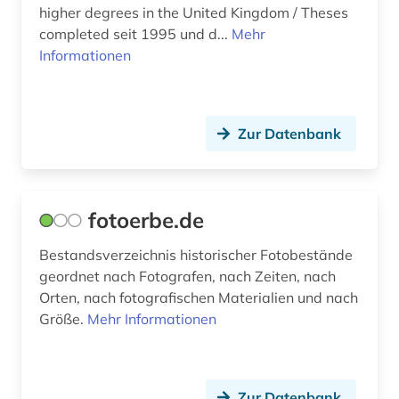
higher degrees in the United Kingdom / Theses
chinesen (1)
completed seit 1995 und d...
Mehr
Informationen
chinesisch (2)
christentum (5)
Zur Datenbank
christian christensen (1)
christiania (1)
christianshavn (1)
fotoerbe.de
christliche kunst (1)
Bestandsverzeichnis historischer Fotobestände
geordnet nach Fotografen, nach Zeiten, nach
christliche literatur (4)
Orten, nach fotografischen Materialien und nach
Größe.
Mehr Informationen
christliche mission (1)
chronologie (1)
churchill, winston (1)
Zur Datenbank