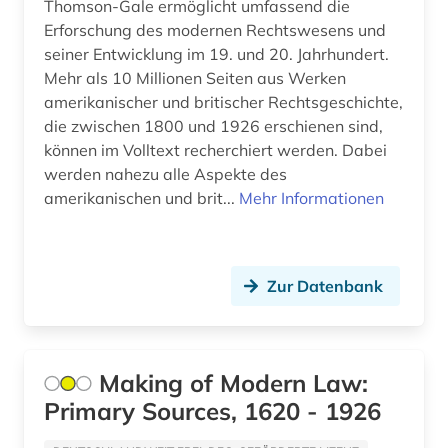
Thomson-Gale ermöglicht umfassend die
beneluxländer (1)
Erforschung des modernen Rechtswesens und
Ukraine (10)
bergbau (1)
seiner Entwicklung im 19. und 20. Jahrhundert.
Ungarn (7)
Mehr als 10 Millionen Seiten aus Werken
bergen (2)
amerikanischer und britischer Rechtsgeschichte,
Vatikanstadt (1)
die zwischen 1800 und 1926 erschienen sind,
bergen (norwegen) (2)
können im Volltext recherchiert werden. Dabei
Zypern (1)
bericht (1)
werden nahezu alle Aspekte des
amerikanischen und brit...
Mehr Informationen
berlin (2)
bern (1)
Zur Datenbank
berne <wesermarsch> (1)
beruf (1)
beschluss (1)
Making of Modern Law:
Primary Sources, 1620 - 1926
besetzung (3)