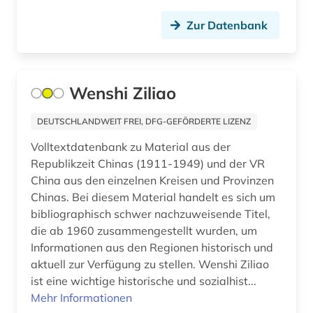
bohuslän (1)
Zur Datenbank
bollnäs (1)
bonaparte (familie) (1)
Wenshi Ziliao
borgholm (1)
DEUTSCHLANDWEIT FREI, DFG-GEFÖRDERTE LIZENZ
bornholm (2)
Volltextdatenbank zu Material aus der
bosnien-herzegowina (1)
Republikzeit Chinas (1911-1949) und der VR
China aus den einzelnen Kreisen und Provinzen
botanik (1)
Chinas. Bei diesem Material handelt es sich um
bibliographisch schwer nachzuweisende Titel,
brabrand (1)
die ab 1960 zusammengestellt wurden, um
brake (1)
Informationen aus den Regionen historisch und
aktuell zur Verfügung zu stellen. Wenshi Ziliao
brandenburg (3)
ist eine wichtige historische und sozialhist...
Mehr Informationen
brandförsäkringsverket (1)