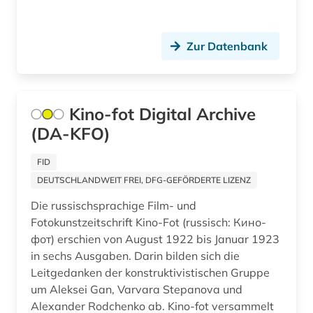
brasilien (1)
brauch (1)
Zur Datenbank
brauchtum (2)
braunschweig (1)
Kino-fot Digital Archive
(DA-KFO)
breda (1)
bremen (2)
FID
DEUTSCHLANDWEIT FREI, DFG-GEFÖRDERTE LIZENZ
brief (3)
Die russischsprachige Film- und
briefe (1)
Fotokunstzeitschrift Kino-Fot (russisch: Кино-
фот) erschien von August 1922 bis Januar 1923
briefsammlung (2)
in sechs Ausgaben. Darin bilden sich die
Leitgedanken der konstruktivistischen Gruppe
briefwechsel (2)
um Aleksei Gan, Varvara Stepanova und
brockhaus (1)
Alexander Rodchenko ab. Kino-fot versammelt