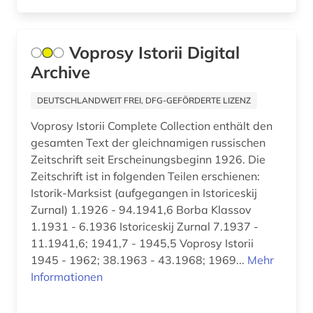
bildnismalerei (1)
bildung (1)
Voprosy Istorii Digital
Archive
bildungswesen (2)
biografie (40)
DEUTSCHLANDWEIT FREI, DFG-GEFÖRDERTE LIZENZ
Voprosy Istorii Complete Collection enthält den
biographie (26)
gesamten Text der gleichnamigen russischen
biographistik (1)
Zeitschrift seit Erscheinungsbeginn 1926. Die
Zeitschrift ist in folgenden Teilen erschienen:
biologie (3)
Istorik-Marksist (aufgegangen in Istoriceskij
Zurnal) 1.1926 - 94.1941,6 Borba Klassov
biowissenschaften (1)
1.1931 - 6.1936 Istoriceskij Zurnal 7.1937 -
blekinge (2)
11.1941,6; 1941,7 - 1945,5 Voprosy Istorii
1945 - 1962; 38.1963 - 43.1968; 1969...
Mehr
blexen (1)
Informationen
blog (3)