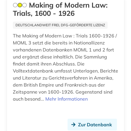
Making of Modern Law:
bibliographie 1900-2000 (1)
Trials, 1600 - 1926
bibliothek (7)
DEUTSCHLANDWEIT FREI, DFG-GEFÖRDERTE LIZENZ
bibliothekskatalog (1)
The Making of Modern Law : Trials 1600-1926 /
bibliothekswesen (2)
MOML 3 setzt die bereits in Nationallizenz
vorhandenen Datenbanken MOML 1 und 2 fort
bild (3)
und ergänzt diese inhaltlich. Die Sammlung
findet damit ihren Abschluss. Die
bildarchiv (2)
Volltextdatenbank umfasst Unterlagen, Berichte
bildband (1)
und Literatur zu Gerichtsverfahren in Amerika,
dem British Empire und Frankreich aus der
bilddatenbank (8)
Zeitspanne von 1600-1926. Gegenstand sind
auch besond...
Mehr Informationen
bildende kunst (2)
bilder (1)
bildliche darstellung (1)
Zur Datenbank