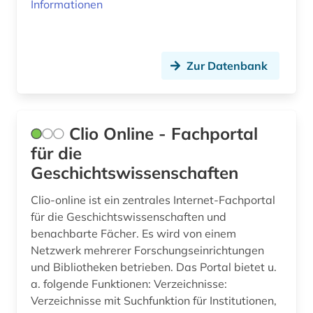
dresden (1)
Informationen
drittes reich (7)
druckgeschichte (2)
Zur Datenbank
druckgrafik (1)
druckgraphik (1)
Clio Online - Fachportal
druckschrift (1)
für die
Geschichtswissenschaften
druckwerk (2)
Clio-online ist ein zentrales Internet-Fachportal
dynastie (2)
für die Geschichtswissenschaften und
dänemark (113)
benachbarte Fächer. Es wird von einem
Netzwerk mehrerer Forschungseinrichtungen
dänisch-hallische mission (1)
und Bibliotheken betrieben. Das Portal bietet u.
a. folgende Funktionen: Verzeichnisse:
dønna (1)
Verzeichnisse mit Suchfunktion für Institutionen,