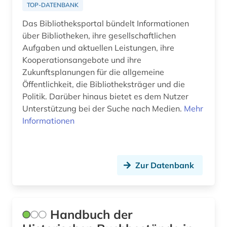
TOP-DATENBANK
elektronische zeitschrift (1)
Das Bibliotheksportal bündelt Informationen
elektronisches buch (7)
über Bibliotheken, ihre gesellschaftlichen
Aufgaben und aktuellen Leistungen, ihre
erster weltkrieg (3)
Kooperationsangebote und ihre
Zukunftsplanungen für die allgemeine
europa (5)
Öffentlichkeit, die Bibliotheksträger und die
fachinformationsdienst (1)
Politik. Darüber hinaus bietet es dem Nutzer
Unterstützung bei der Suche nach Medien.
Mehr
fachliteratur (1)
Informationen
fernleihe (1)
fid ost-, ostmittel- und südosteuropa (1)
Zur Datenbank
finnland (2)
firmen (1)
Handbuch der
forschung (2)