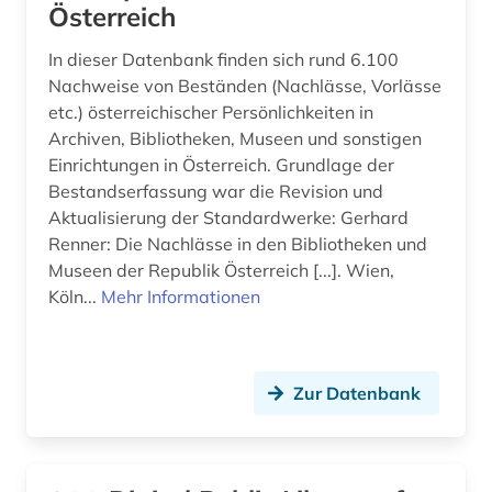
Österreich
liechtenstein (1)
In dieser Datenbank finden sich rund 6.100
literatur (1)
Nachweise von Beständen (Nachlässe, Vorlässe
literaturwissenschaft (1)
etc.) österreichischer Persönlichkeiten in
Archiven, Bibliotheken, Museen und sonstigen
liturgik (1)
Einrichtungen in Österreich. Grundlage der
Bestandserfassung war die Revision und
ludwig (1)
Aktualisierung der Standardwerke: Gerhard
Renner: Die Nachlässe in den Bibliotheken und
management (1)
Museen der Republik Österreich [...]. Wien,
matthias i (1)
Köln...
Mehr Informationen
medienkompetenz (1)
medienwissenschaft (2)
Zur Datenbank
medizin (1)
meereskunde (1)