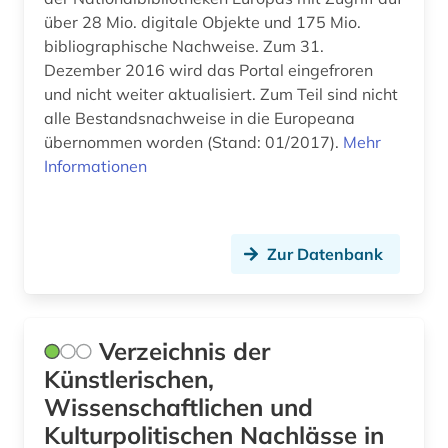
kultur (2)
über 28 Mio. digitale Objekte und 175 Mio.
bibliographische Nachweise. Zum 31.
kulturwissenschaften (1)
Dezember 2016 wird das Portal eingefroren
und nicht weiter aktualisiert. Zum Teil sind nicht
kunst (2)
alle Bestandsnachweise in die Europeana
kunstgeschichte (1)
übernommen worden (Stand: 01/2017).
Mehr
Informationen
kunstgeschichtsschreibung (1)
landeskunde (1)
Zur Datenbank
langzeitarchivierung (1)
lehnemann (1)
leopoldo (1)
Verzeichnis der
Künstlerischen,
lernförderung (1)
Wissenschaftlichen und
lernumgebung (1)
Kulturpolitischen Nachlässe in