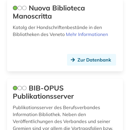
Nuova Biblioteca
novemberrevolution (1)
Manoscritta
objekt (1)
Katolg der Handschriftenbestände in den
osteuropa (1)
Bibliotheken des Veneto
Mehr Informationen
polen (1)
portal (1)
Zur Datenbank
portugal (2)
quelle (3)
BIB-OPUS
ratgeber (1)
Publikationsserver
recherche (1)
Publikationsserver des Berufsverbandes
Information Bibliothek. Neben den
recht (1)
Veröffentlichungen des Verbandes und seiner
renaissance (2)
Gremien sind vor allem die Vortragsfolien bzw.