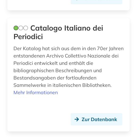
humanismus (2)
iberoromanistik (1)
Catalogo Italiano dei
Periodici
information retrieval (1)
information und dokumentation (1)
Der Katalog hat sich aus dem in den 70er Jahren
entstandenen Archivo Collettivo Nazionale dei
informations- und
Periodici entwickelt und enthält die
dokumentationswissenschaft (2)
bibliographischen Beschreibungen und
Bestandsangaben der fortlaufenden
informationskompetenz (1)
Sammelwerke in italienischen Bibliotheken.
informationstechnik (1)
Mehr Informationen
informationswesen (1)
informationswissenschaft (3)
Zur Datenbank
inkunabel (1)