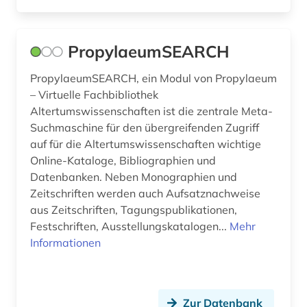
geschichte 1500-1800 (1)
PropylaeumSEARCH
geschichte 1500-1850 (1)
geschichte 1501-1600 (1)
PropylaeumSEARCH, ein Modul von Propylaeum
– Virtuelle Fachbibliothek
geschichte 500-1500 (1)
Altertumswissenschaften ist die zentrale Meta-
Suchmaschine für den übergreifenden Zugriff
handschrift (8)
auf für die Altertumswissenschaften wichtige
Online-Kataloge, Bibliographien und
heinrich wilhelm (1)
Datenbanken. Neben Monographien und
herrenhaus (2)
Zeitschriften werden auch Aufsatznachweise
aus Zeitschriften, Tagungspublikationen,
hispanistik (1)
Festschriften, Ausstellungskatalogen...
Mehr
Informationen
hochschule (1)
hochschulinstitut (1)
holocaust (1)
Zur Datenbank