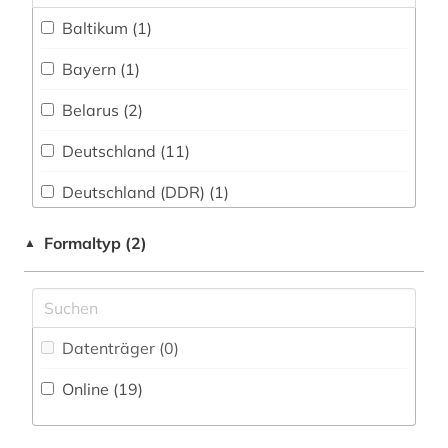
Militärwissenschaft (0)
branchenbuch (1)
Baltikum (1)
Zeitungs-, Zeitschriftenbibliographie (7
)
Musikwissenschaft (1)
buch (1)
Bayern (1)
Natur- und Umweltschutz (0)
buchwesen (1)
Belarus (2)
Pädagogik (1)
budapest (1)
Deutschland (11)
Philosophie (1)
byzantinistik (1)
Deutschland (DDR) (1)
Physik (0)
cicognara (1)
Europa (7)
Formaltyp (2)
▲
Politologie (0)
conrad gessner (1)
Finnland (3)
Psychologie (1)
datensammlung (1)
Frankreich (1)
Rechtswissenschaft (2)
denkmalschutz (1)
Datenträger (0
)
Großbritannien (2)
Romanistik (4)
deutscher bibliothekartag (1)
Online (19
)
Italien (3)
Slavistik (1)
deutsches historisches museum (1)
Kanada (1)