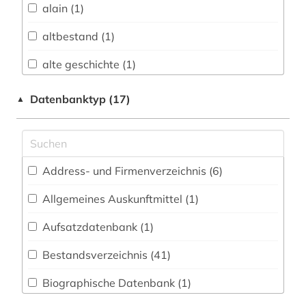
alain (1)
Buch- und Bibliothekswesen,
Informationswissenschaft (36)
altbestand (1)
Chemie und Pharmazie (0)
alte geschichte (1)
Elektrotechnik, Elektronik, Nachrichtentechnik
alter druck (1)
Datenbanktyp (17)
▲
(0)
altertumswissenschaften (1)
Energietechnik (0)
altorientalistik (1)
Ethnologie (1)
Address- und Firmenverzeichnis (6
)
arbeitsrecht (1)
Geographie (1)
Allgemeines Auskunftmittel (1
)
architektur (3)
Geowissenschaften (1)
Aufsatzdatenbank (1
)
archiv (14)
Germanistik. Niederlandistik. Skandinavistik
(4)
Bestandsverzeichnis (41
)
barock (1)
Geschichte (16)
Biographische Datenbank (1
)
belarus (2)