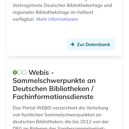
Vortragstexte Deutscher Bibliothekartage und
sammlung (1)
regionaler Bibliothekstage im Volltext
verfügbar.
Mehr Informationen
sankt walburg (1)
schweden (2)
schweiz (1)
Zur Datenbank
skandinavien (1)
spanien (1)
Webis -
Sammelschwerpunkte an
spiritualität (1)
Deutschen Bibliotheken /
statistik (1)
Fachinformationsdienste
systematik (1)
Das Portal WEBIS verzeichnet die Verteilung
széchényi-nationalbibliothek (1)
von fachlichen Sammelschwerpunkten an
deutschen Bibliotheken, die bis 2012 von der
telekommunikation (1)
DFG im Rahmen des Sondersammelgebiet-