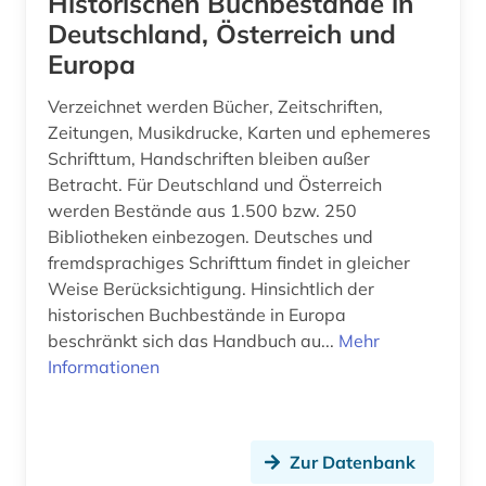
Historischen Buchbestände in
Deutschland, Österreich und
forschungsbibliothek (1)
Europa
forschungseinrichtung (1)
Verzeichnet werden Bücher, Zeitschriften,
forschungsinstitut (1)
Zeitungen, Musikdrucke, Karten und ephemeres
Schrifttum, Handschriften bleiben außer
fortlaufendes sammelwerk (1)
Betracht. Für Deutschland und Österreich
frankreich (3)
werden Bestände aus 1.500 bzw. 250
Bibliotheken einbezogen. Deutsches und
frömmigkeit (1)
fremdsprachiges Schrifttum findet in gleicher
Weise Berücksichtigung. Hinsichtlich der
gebäude (1)
historischen Buchbestände in Europa
beschränkt sich das Handbuch au...
gedächtnis (2)
Mehr
Informationen
geschichte (7)
geschichte 1300-1600 (2)
Zur Datenbank
geschichte 1450-1900 (1)