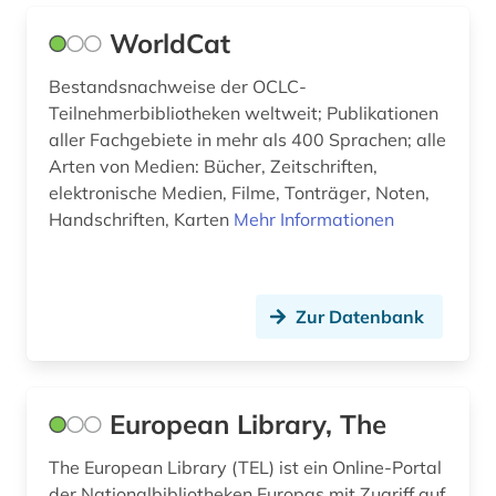
inventar (1)
WorldCat
issn (1)
Bestandsnachweise der OCLC-
italien (2)
Teilnehmerbibliotheken weltweit; Publikationen
aller Fachgebiete in mehr als 400 Sprachen; alle
judenverfolgung (1)
Arten von Medien: Bücher, Zeitschriften,
elektronische Medien, Filme, Tonträger, Noten,
judenvernichtung (1)
Handschriften, Karten
Mehr Informationen
jurist (1)
kanada (1)
Zur Datenbank
katalog (30)
klassische archäologie (1)
European Library, The
klassische philologie (1)
The European Library (TEL) ist ein Online-Portal
kloster (1)
der Nationalbibliotheken Europas mit Zugriff auf