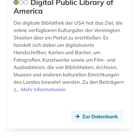
Digital Public Library of
mittel- und neulateinische philologie (1)
America
mittelalter (2)
Die digitale Bibliothek der USA hat das Ziel, die
online verfügbaren Kulturgüter der Vereinigten
museum (6)
Staaten über ein Portal zu erschließen. Es
museumskunde (1)
handelt sich dabei um digitalisierte
Handschriften, Karten und Bücher, um
musik (1)
Fotografien, Kunstwerke sowie um Film- und
Audiodateien, die von Bibliotheken, Archiven,
musikwissenschaft (1)
Museen und anderen kulturellen Einrichtungen
des Landes bewahrt werden. Zu den Beiträgern
nachdruck (1)
z...
Mehr Informationen
nachlass (1)
nationalsozialismus (1)
Zur Datenbank
niederösterreich (1)
norwegen (1)