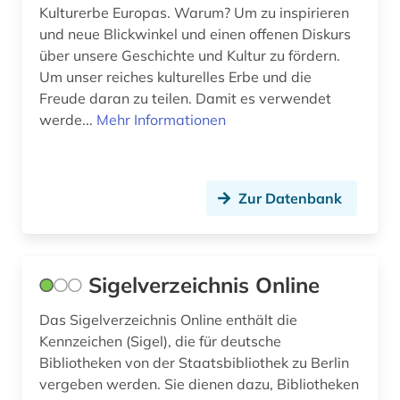
Kulturerbe Europas. Warum? Um zu inspirieren
veröffentlichung (1)
und neue Blickwinkel und einen offenen Diskurs
über unsere Geschichte und Kultur zu fördern.
virtuelle fachbibliothek (1)
Um unser reiches kulturelles Erbe und die
Freude daran zu teilen. Damit es verwendet
virtueller katalog (1)
werde...
Mehr Informationen
vorlass (1)
vortrag (1)
Zur Datenbank
westeuropa (1)
wien (1)
Sigelverzeichnis Online
wissenschaftliche gesellschaft (1)
Das Sigelverzeichnis Online enthält die
zeitschrift (7)
Kennzeichen (Sigel), die für deutsche
zeitung (5)
Bibliotheken von der Staatsbibliothek zu Berlin
vergeben werden. Sie dienen dazu, Bibliotheken
ägyptologie (1)