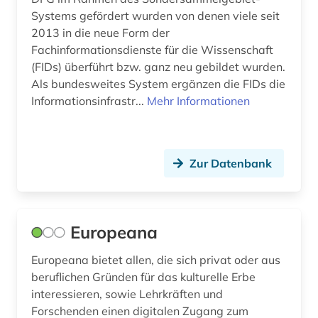
Systems gefördert wurden von denen viele seit
theologie (1)
2013 in die neue Form der
Fachinformationsdienste für die Wissenschaft
tieck (1)
(FIDs) überführt bzw. ganz neu gebildet wurden.
trier (1)
Als bundesweites System ergänzen die FIDs die
Informationsinfrastr...
Mehr Informationen
ungarn (2)
universität (1)
Zur Datenbank
ur- und frühgeschichte (1)
urteil (1)
usa (1)
Europeana
venetien (1)
Europeana bietet allen, die sich privat oder aus
beruflichen Gründen für das kulturelle Erbe
verbundkatalog (2)
interessieren, sowie Lehrkräften und
Forschenden einen digitalen Zugang zum
verzeichnis (3)