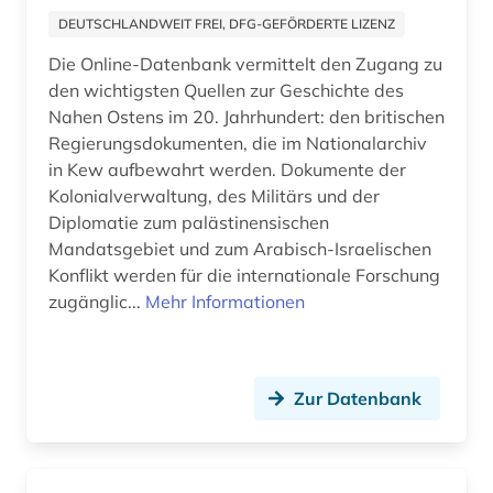
DEUTSCHLANDWEIT FREI, DFG-GEFÖRDERTE LIZENZ
lehrplan (1)
Kroatien (1)
Die Online-Datenbank vermittelt den Zugang zu
lexikon (1)
Lettland (1)
den wichtigsten Quellen zur Geschichte des
Nahen Ostens im 20. Jahrhundert: den britischen
main (1)
Liechtenstein (1)
Regierungsdokumenten, die im Nationalarchiv
main-taunus-kreis (1)
in Kew aufbewahrt werden. Dokumente der
Litauen (1)
Kolonialverwaltung, des Militärs und der
mittelalter (1)
Luxemburg (1)
Diplomatie zum palästinensischen
Mandatsgebiet und zum Arabisch-Israelischen
mitteldeutschland (1)
Makedonien (1)
Konflikt werden für die internationale Forschung
mundart (1)
zugänglic...
Mehr Informationen
Malta (1)
museumswesen (1)
Mecklenburg-Vorpommern (6)
nachschlagewerk (1)
Mittelamerika (1)
Zur Datenbank
naher osten (1)
Moldawien (1)
nationalsozialismus (1)
Monaco (1)