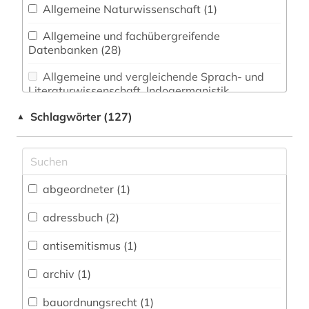
Allgemeine Naturwissenschaft (1)
Allgemeine und fachübergreifende
Datenbanken (28)
Allgemeine und vergleichende Sprach- und
Literaturwissenschaft. Indogermanistik.
Außereuropäische Sprachen und Literaturen (0)
Schlagwörter (127)
▲
Anglistik. Amerikanistik (0)
Archäologie (0)
Architektur, Bauingenieur- und
abgeordneter (1)
Vermessungswesen (0)
adressbuch (2)
Biologie, Biotechnologie (1)
antisemitismus (1)
Buch- und Bibliothekswesen,
Informationswissenschaft (4)
archiv (1)
Chemie und Pharmazie (0)
bauordnungsrecht (1)