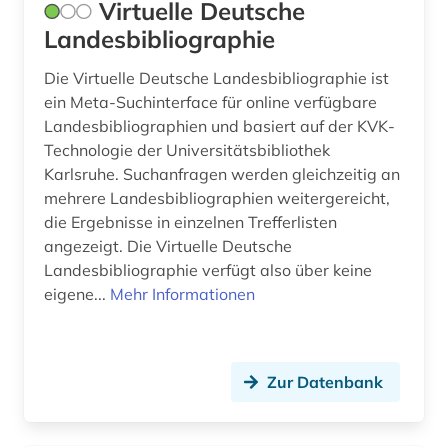
Virtuelle Deutsche
natur (1)
Landesbibliographie
Montenegro (1)
online-informationssystem (1)
Niederlande (2)
Die Virtuelle Deutsche Landesbibliographie ist
ein Meta-Suchinterface für online verfügbare
philipp der großmütige (1)
Niedersachsen (5)
Landesbibliographien und basiert auf der KVK-
Technologie der Universitätsbibliothek
pilz (1)
Nordamerika (1)
Karlsruhe. Suchanfragen werden gleichzeitig an
politik (1)
mehrere Landesbibliographien weitergereicht,
Nordrhein-Westfalen (7)
die Ergebnisse in einzelnen Trefferlisten
privatrecht (1)
Norwegen (2)
angezeigt. Die Virtuelle Deutsche
Landesbibliographie verfügt also über keine
protokoll (1)
Oesterreich (2)
eigene...
Mehr Informationen
raunheim (1)
Osmanisches Reich (1)
realschule (1)
Ostasien (1)
Zur Datenbank
recht (2)
Osteuropa (1)
rechtssammlung (1)
Ostmitteleuropa (1)