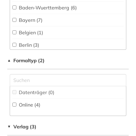
idstein (1)
Baden-Wuerttemberg (6)
interpellation (1)
Bayern (7)
josephinische landesaufnahme (1)
Belgien (1)
judaica (1)
Berlin (3)
judaistik (1)
Bosnien-Herzegowina (1)
Formaltyp (2)
▲
judentum (1)
Brandenburg (4)
judenvernichtung (1)
Bremen (2)
Datenträger (0
)
karte (3)
Deutschland (15)
Online (4
)
katalog (1)
Europa (2)
kirchenrecht (1)
Finnland (1)
Verlag (3)
▼
kirchliche stiftung (1)
Frankreich (1)