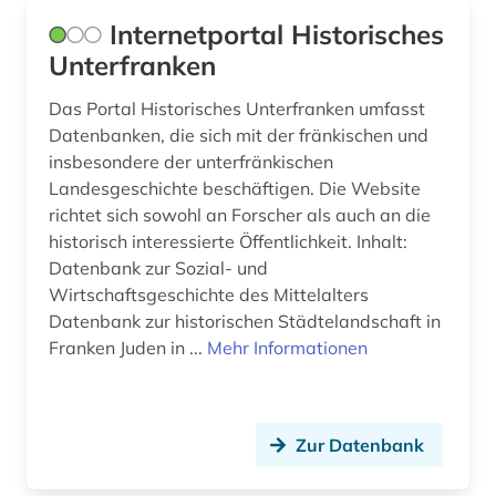
Internetportal Historisches
reformation (1)
Palaestina (1)
Unterfranken
regionalbibliografie (2)
Polen (1)
Das Portal Historisches Unterfranken umfasst
rezension (1)
Portugal (1)
Datenbanken, die sich mit der fränkischen und
insbesondere der unterfränkischen
rhein-main-gebiet (7)
Rheinland-Pfalz (6)
Landesgeschichte beschäftigen. Die Website
richtet sich sowohl an Forscher als auch an die
rheinland (1)
Roemisches Reich (1)
historisch interessierte Öffentlichkeit. Inhalt:
rüsselsheim (1)
Datenbank zur Sozial- und
Rumänien (2)
Wirtschaftsgeschichte des Mittelalters
schule (1)
Russland, Sowjetunion (2)
Datenbank zur historischen Städtelandschaft in
Franken Juden in ...
Mehr Informationen
spezialsammlung (1)
Saarland (3)
staatsrecht (1)
Sachsen (5)
stadtplan (1)
Zur Datenbank
Sachsen-Anhalt (5)
stammbuch (1)
Schleswig-Holstein (3)