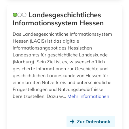
student (1)
Schweiz (1)
Landesgeschichtliches
Informationssystem Hessen
süd (1)
Slowakei (1)
südhessisch (1)
Das Landesgeschichtliche Informationssystem
Thueringen (7)
Hessen (LAGIS) ist das digitale
taunus (1)
USA (1)
Informationsangebot des Hessischen
Landesamts für geschichtliche Landeskunde
topographie (2)
Ungarn (1)
(Marburg). Sein Ziel ist es, wissenschaftlich
gesicherte Informationen zur Geschichte und
topographische karte (1)
geschichtlichen Landeskunde von Hessen für
universität (2)
einen breiten Nutzerkreis und unterschiedliche
Fragestellungen und Nutzungsbedürfnisse
unterfranken (1)
bereitzustellen. Dazu w...
Mehr Informationen
usa (1)
usingen (1)
Zur Datenbank
verfassungsrecht (2)