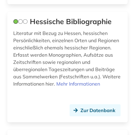
versorgungsrecht (1)
Hessische Bibliographie
verwaltung (2)
Literatur mit Bezug zu Hessen, hessischen
verwaltungsrecht (2)
Persönlichkeiten, einzelnen Orten und Regionen
einschließlich ehemals hessischer Regionen.
verwaltungswissenschaft (3)
Erfasst werden Monographien, Aufsätze aus
verzeichnis (2)
Zeitschriften sowie regionalen und
überregionalen Tageszeitungen und Beiträge
vogelsbergkreis (1)
aus Sammelwerken (Festschriften u.a.). Weitere
Informationen hier.
Mehr Informationen
website (1)
wetteraukreis (1)
wiesbaden (3)
Zur Datenbank
wörterbuch (1)