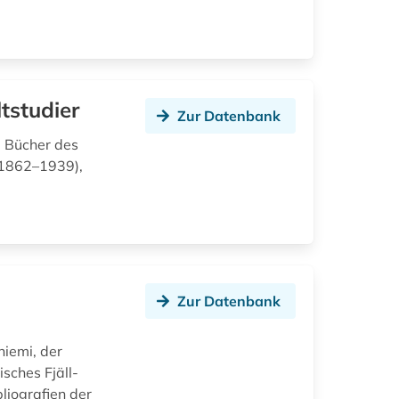
tstudier
Zur Datenbank
d Bücher des
(1862–1939),
Zur Datenbank
niemi, der
sches Fjäll-
liografien der