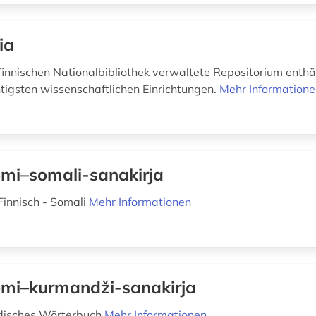
ia
finnischen Nationalbibliothek verwaltete Repositorium enthäl
tigsten wissenschaftlichen Einrichtungen.
Mehr Information
mi–somali-sanakirja
innisch - Somali
Mehr Informationen
mi–kurmandži-sanakirja
rdisches Wörterbuch
Mehr Informationen