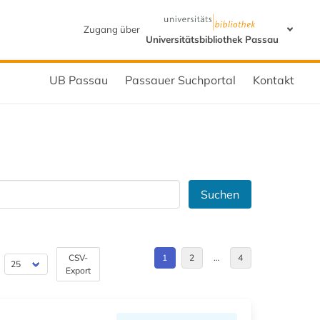
Zugang über
Universitätsbibliothek Passau
UB Passau
Passauer Suchportal
Kontakt
Suchen
CSV-
1
2
…
4
Export