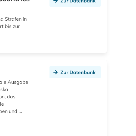
Zur Datenbank
d Strafen in
t bis zur
Zur Datenbank
itale Ausgabe
nska
ion, das
ie
en und ...