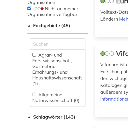
Eur
Organisation
Nicht an meiner
Volltext-Dat
Organisation verfügbar
Ländern
Meh
Fachgebiete (45)
▲
Vif
Agrar- und
Forstwissenschaft,
Vifanord ist
Gartenbau,
Forschung üb
Ernährungs- und
Haushaltswissenschaft
den wichtigs
(1)
Katalogen gl
außerdem sys
Allgemeine
Informatione
Naturwissenschaft (0)
Allgemeine und
Schlagwörter (143)
fachübergreifende
▲
Datenbanken (17)