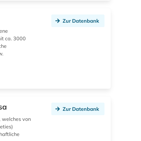
Zur Datenbank
bene
t ca. 3000
che
w.
sa
Zur Datenbank
n, welches von
eties)
haftliche