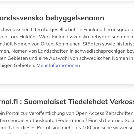
landssvenska bebyggelsenamn
Schwedischen Literaturgesellschaft in Finnland herausgege
von Lars Huldéns Werk Finlandssvenska bebyggelsenamn mi
nthält Namen von Orten, Kommunen, Städten sowie historis
en, Namen von Landschaften in schwedischsprachigen bz
gen Gebieten und eine Auswahl von schwedischen Namen in
chigen Gebieten.
Mehr Informationen
rnal.fi : Suomalaiset Tiedelehdet Verkos
t ein Portal zur Veröffentlichung von Open Access Zeitschrifte
sten seurain valtuuskunta (Federation of Finnish Learned Soci
rd. Über dieses Portal sind mehr als 100 finnische wissensc