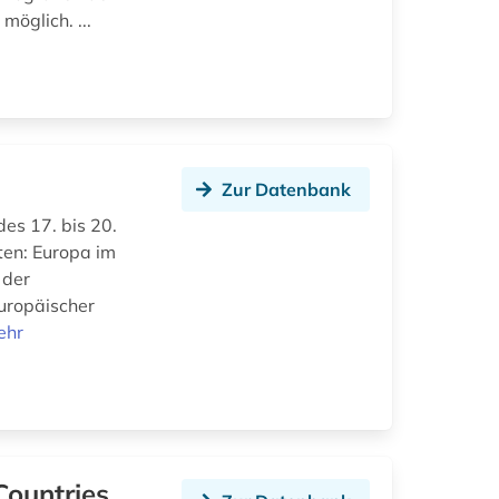
öglich. ...
Zur Datenbank
des 17. bis 20.
ten: Europa im
 der
uropäischer
ehr
 Countries