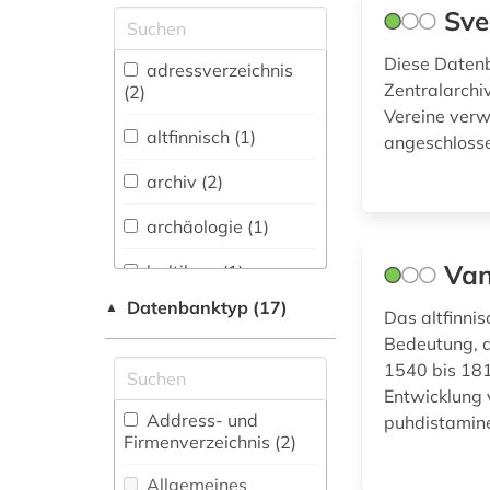
Sve
Allgemeine und
vergleichende Sprach-
Diese Datenb
und
adressverzeichnis
Literaturwissenschaft.
Zentralarchi
(2)
Indogermanistik.
Vereine verw
Außereuropäische
altfinnisch (1)
angeschlosse
Sprachen und
Literaturen (14)
archiv (2)
Anglistik.
archäologie (1)
Amerikanistik (0)
Van
baltikum (1)
Archäologie (2)
Datenbanktyp (17)
▲
belgien (1)
Das altfinni
Architektur,
Bedeutung, a
Bauingenieur- und
belletristik (1)
1540 bis 181
Vermessungswesen (0)
Entwicklung 
bibliografie (2)
Biologie,
Address- und
puhdistamine
Biotechnologie (0)
Firmenverzeichnis (2
)
bibliographie (1)
Buch- und
Allgemeines