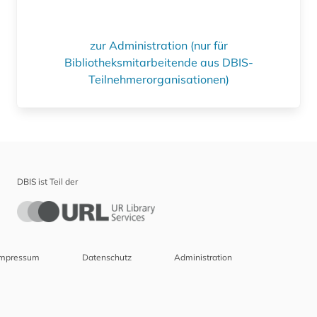
zur Administration (nur für
Bibliotheksmitarbeitende aus DBIS-
Teilnehmerorganisationen)
DBIS ist Teil der
Impressum
Datenschutz
Administration