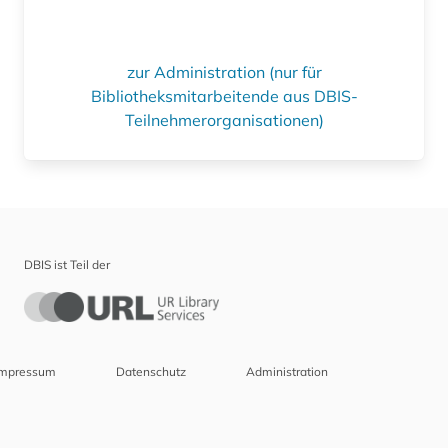
zur Administration (nur für
Bibliotheksmitarbeitende aus DBIS-
Teilnehmerorganisationen)
DBIS ist Teil der
Impressum
Datenschutz
Administration