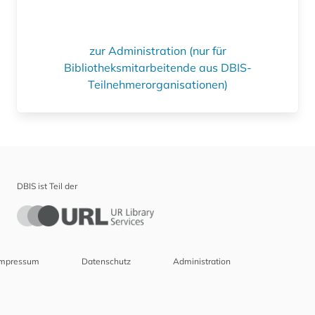
zur Administration (nur für
Bibliotheksmitarbeitende aus DBIS-
Teilnehmerorganisationen)
DBIS ist Teil der
Impressum
Datenschutz
Administration