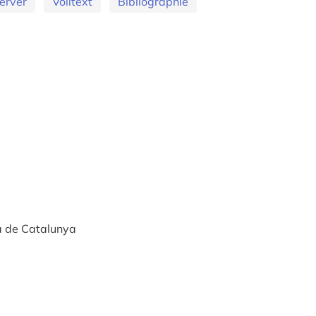
erver
Volltext
Bibliographie
a de Catalunya