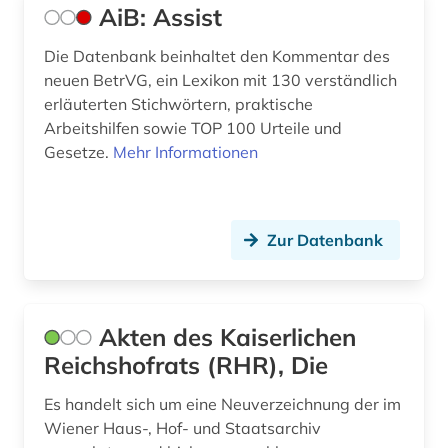
AiB: Assist
deutsches recht (2)
Die Datenbank beinhaltet den Kommentar des
deutsches sprachgebiet (3)
neuen BetrVG, ein Lexikon mit 130 verständlich
erläuterten Stichwörtern, praktische
deutschland (300)
Arbeitshilfen sowie TOP 100 Urteile und
Gesetze.
Mehr Informationen
deutschland : abgabenordnung (1)
deutschland : finanzgerichtsordnung (1)
Zur Datenbank
deutschland <deutsches reich> (1)
deutschland <östliche länder> (1)
deutschland recht (1)
Akten des Kaiserlichen
Reichshofrats (RHR), Die
deutschland. bundesarbeitsgericht (1)
Es handelt sich um eine Neuverzeichnung der im
deutschland. bundesrat (1)
Wiener Haus-, Hof- und Staatsarchiv
deutschland. bundeswehr (1)