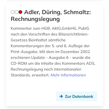
bundesrecht (13)
Adler, Düring, Schmaltz:
bundesregierung (1)
Rechnungslegung
bundesrepublik deutschland (1)
Kommentar zum HGB, AktG,GmbHG, PublG
nach den Vorschriften des Bilanzrichtlinien-
bundesrichtergesetz (1)
Gesetzes Beinhaltet sämtliche
bundessozialgericht (2)
Kommentierungen der 5. und 6. Auflage der
Print-Ausgabe. Mit dem im Dezember 2002
bundestag (2)
erschienen Update - Ausgabe 6 - wurde die
CD-ROM um die Inhalte des Kommentars ADS,
bundesverfassungsgericht (5)
Rechnungslegung nach internationalen
Standards, erweitert.
Mehr Informationen
bundesverfassungsgerichtsgesetz (1)
bundesverwaltung (1)
bundesverwaltungsgericht (4)
Zur Datenbank
bundeswehr (1)