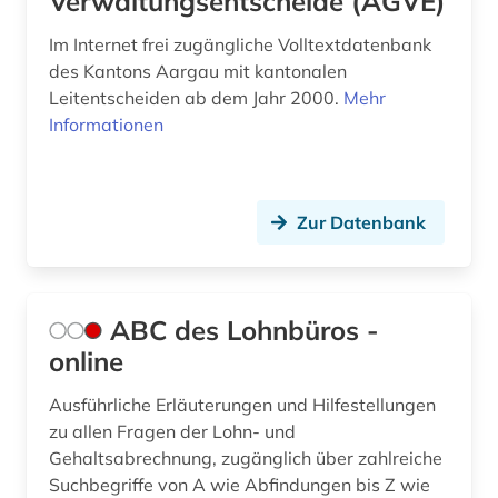
Verwaltungsentscheide (AGVE)
asyl (4)
Sachsen (5)
Im Internet frei zugängliche Volltextdatenbank
asylbewerber (1)
Sachsen-Anhalt (3)
des Kantons Aargau mit kantonalen
Leitentscheiden ab dem Jahr 2000.
Mehr
asylbewerberleistungsrecht (1)
Schleswig-Holstein (3)
Informationen
asylrecht (6)
Schweden (6)
asylverfahren (3)
Schweiz (52)
Zur Datenbank
asylverfahrensrecht (1)
Slowakei (1)
aufenthaltsrecht (2)
Spanien (3)
ABC des Lohnbüros -
aufklärung (1)
Suedamerika (3)
online
aufsatzsammlung (1)
Suedasien (3)
Ausführliche Erläuterungen und Hilfestellungen
ausbildung (1)
Suedosteuropa (1)
zu allen Fragen der Lohn- und
Gehaltsabrechnung, zugänglich über zahlreiche
auschwitz-prozess (2)
Thueringen (5)
Suchbegriffe von A wie Abfindungen bis Z wie