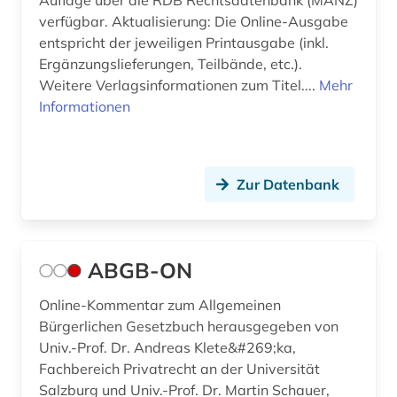
Auflage über die RDB Rechtsdatenbank (MANZ)
beeinträchtigung (1)
verfügbar. Aktualisierung: Die Online-Ausgabe
entspricht der jeweiligen Printausgabe (inkl.
behindertenrecht (1)
Ergänzungslieferungen, Teilbände, etc.).
Weitere Verlagsinformationen zum Titel....
Mehr
behinderung (1)
Informationen
behörde (2)
beihilfe <dienstrecht> (1)
Zur Datenbank
beilegung (1)
bekanntmachungen (1)
ABGB-ON
belgien (4)
Online-Kommentar zum Allgemeinen
beratung (1)
Bürgerlichen Gesetzbuch herausgegeben von
bericht (1)
Univ.-Prof. Dr. Andreas Klete&#269;ka,
Fachbereich Privatrecht an der Universität
berlin (6)
Salzburg und Univ.-Prof. Dr. Martin Schauer,