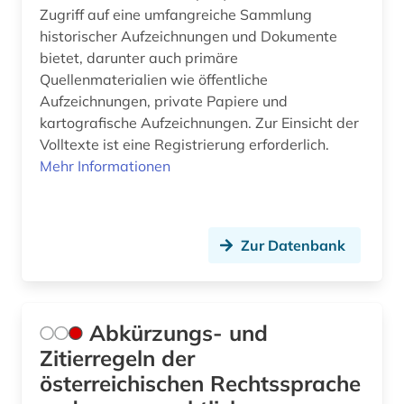
besoldungsrecht (6)
Zugriff auf eine umfangreiche Sammlung
historischer Aufzeichnungen und Dokumente
besonderer teil (1)
bietet, darunter auch primäre
bestand (1)
Quellenmaterialien wie öffentliche
Aufzeichnungen, private Papiere und
bestattungsrecht (1)
kartografische Aufzeichnungen. Zur Einsicht der
Volltexte ist eine Registrierung erforderlich.
betreuungsrecht (2)
Mehr Informationen
betriebliche altersversorgung (1)
betriebliche mitbestimmung (1)
Zur Datenbank
betriebsführung (1)
betriebsrat (3)
Abkürzungs- und
betriebsverfassungsgesetz (1)
Zitierregeln der
betriebsverfassungsrecht (1)
österreichischen Rechtssprache