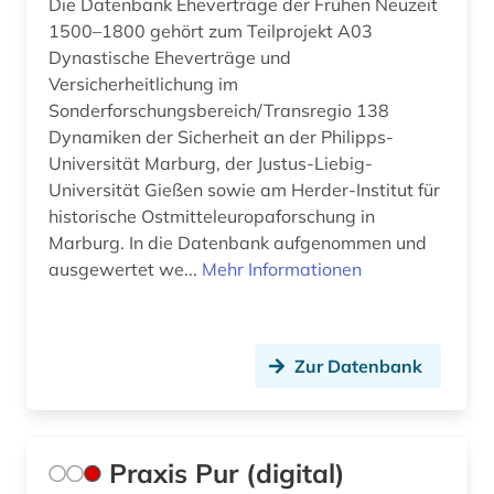
Die Datenbank Eheverträge der Frühen Neuzeit
arabische staaten (1)
Griechenland (1)
1500–1800 gehört zum Teilprojekt A03
arabistik (2)
Griechenland (Altertum) (2)
Dynastische Eheverträge und
Versicherheitlichung im
arbeit (2)
Großbritannien (31)
Sonderforschungsbereich/Transregio 138
Dynamiken der Sicherheit an der Philipps-
arbeiterbewegung (1)
Hamburg (4)
Universität Marburg, der Justus-Liebig-
arbeitgeberverband (1)
Universität Gießen sowie am Herder-Institut für
Hessen (12)
historische Ostmitteleuropaforschung in
arbeitnehmerschutz (2)
Irland (5)
Marburg. In die Datenbank aufgenommen und
ausgewertet we...
Mehr Informationen
arbeitnehmervertretung (1)
Israel (1)
arbeitsbedingungen (1)
Italien (4)
Zur Datenbank
arbeitsbedingungen und -politik (1)
Japan (1)
arbeitsförderung (1)
Kanada (6)
arbeitsgericht (1)
Korea (2)
Praxis Pur (digital)