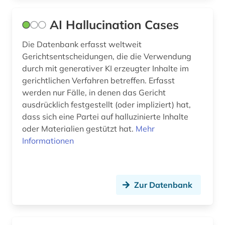
datenverarbeitung (1)
AI Hallucination Cases
datenwirtschaft (1)
Die Datenbank erfasst weltweit
Gerichtsentscheidungen, die die Verwendung
ddr (1)
durch mit generativer KI erzeugter Inhalte im
debatte (1)
gerichtlichen Verfahren betreffen. Erfasst
werden nur Fälle, in denen das Gericht
demographie (2)
ausdrücklich festgestellt (oder impliziert) hat,
dass sich eine Partei auf halluzinierte Inhalte
design (6)
oder Materialien gestützt hat.
Mehr
Informationen
designrecht (1)
designschutz (5)
deutsch (9)
Zur Datenbank
deutsche philologie (1)
deutscher presserat (1)