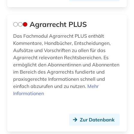
corpus iuris civilis (1)
covid (1)
Agrarrecht PLUS
covid-19 (2)
Das Fachmodul Agrarrecht PLUS enthält
Kommentare, Handbücher, Entscheidungen,
datanbank (1)
Aufsätze und Vorschriften zu allen für das
Agrarrecht relevanten Rechtsbereichen. Es
daten (2)
ermöglicht den Abonnentinnen und Abonnenten
datenanalyse (1)
im Bereich des Agrarrechts fundierte und
praxisgerechte Informationen schnell und
datenauswertung (1)
einfach abzurufen und zu nutzen.
Mehr
Informationen
datensammlung (1)
datenschutz (4)
datenschutzrecht (3)
Zur Datenbank
datensicherung (1)