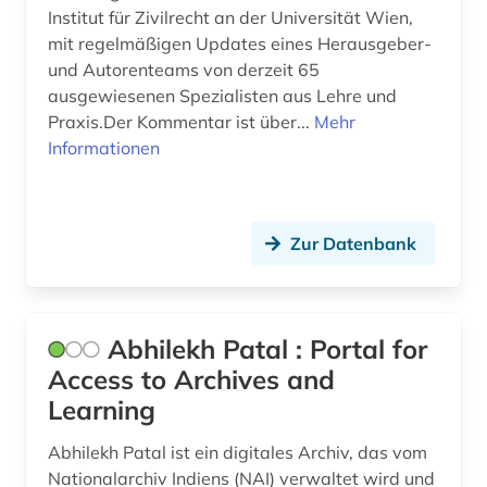
Institut für Zivilrecht an der Universität Wien,
berlin deutsches institut für menschenrechte
mit regelmäßigen Updates eines Herausgeber-
(1)
und Autorenteams von derzeit 65
berufliche fortbildung (1)
ausgewiesenen Spezialisten aus Lehre und
Praxis.Der Kommentar ist über...
Mehr
berufliche weiterbildung (1)
Informationen
berufsbildungsgesetz (1)
berufsforschung (1)
Zur Datenbank
berufsrecht (1)
besatzungsmacht (1)
Abhilekh Patal : Portal for
beschluss (1)
Access to Archives and
beschäftigung (1)
Learning
besoldung (2)
Abhilekh Patal ist ein digitales Archiv, das vom
Nationalarchiv Indiens (NAI) verwaltet wird und