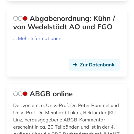
bayern. bayerisches staatsministerium der
justiz (1)
Abgabenordnung: Kühn /
bayern. bayerisches staatsministerium für
unterricht und kultus (1)
von Wedelstädt AO und FGO
bayern. bayerisches staatsministerium für
...
Mehr Informationen
wissenschaft und kunst (1)
bbes (1)
Zur Datenbank
bbg (1)
beamtenrecht (15)
beamtenversorgungsgesetz (1)
ABGB online
beamter (1)
Der von em. o. Univ.-Prof. Dr. Peter Rummel und
Univ.-Prof. Dr. Meinhard Lukas, Rektor der JKU
beamtstg (1)
Linz, herausgegebene ABGB-Kommentar
erscheint in ca. 20 Teilbänden und ist in der 4.
beamtvg (1)