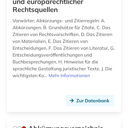
und europarechtlicher
betriebswirtschaft (4)
Rechtsquellen
betriebswirtschaftslehre (1)
Vorwörter; Abkürzungs- und Zitierregeln: A.
betäubungsmittel (1)
Abkürzungen, B. Grundsätze für Zitate, C. Das
Zitieren von Rechtsvorschriften, D. Das Zitieren
bewertungsgesetz (1)
von Materialien, E. Das Zitieren von
Entscheidungen, F. Das Zitieren von Literatur, G.
bgb (1)
Entscheidungsveröffentlichungen und
bgvr (2)
Buchbesprechungen, H. Hinweise für die
sprachliche Gestaltung juristischer Texte, J. Die
bibliografie (17)
wichtigsten Ko...
Mehr Informationen
bibliografie 1945 (1)
bibliographie (14)
Zur Datenbank
bibliographische quellen (1)
bibliothek (2)