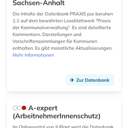
Sachsen-Anhalt
arbeitsgerichtsgesetz (1)
Liechtenstein (3)
Die Inhalte der Datenbank PRAXIS pur beruhen
arbeitshilfen (1)
Litauen (1)
1:1 auf dem bewährten Loseblattwerk "Praxis
arbeitsmarktforschung (1)
Luxemburg (1)
der Kommunalverwaltung". Es sind detaillierte
Kommentare, Darstellungen und
arbeitsmedizin (1)
Malta (1)
Vorschriftensammlungen für Kommunen
enthalten. Es gibt monatliche Aktualisierungen.
arbeitsrecht (67)
Mecklenburg-Vorpommern (2)
Mehr Informationen
arbeitsrecht kommentar (1)
Mittelamerika (4)
arbeitsschutz (7)
Moldawien (2)
Zur Datenbank
arbeitsschutzrecht (1)
Niederlande (2)
arbeitssicherheit (8)
Niedersachsen (8)
A-expert
arbeitssicherheitsrecht (1)
Nordamerika (1)
(ArbeitnehmerInnenschutz)
arbeitsstätten (1)
Nordrhein-Westfalen (9)
Im Onlineportal von JURnet wird die Datenbank