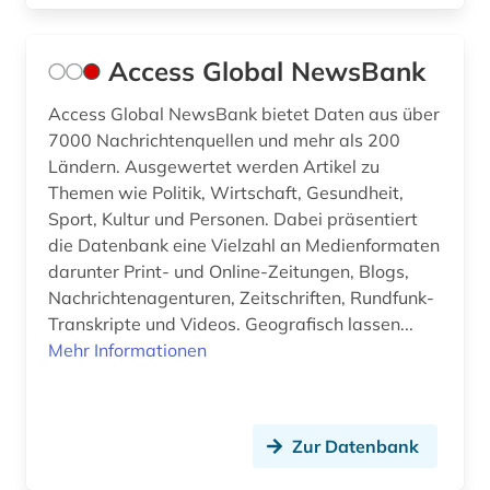
bremische evangelische kirche (1)
buchbestand (1)
Access Global NewsBank
buchführung (2)
Access Global NewsBank bietet Daten aus über
7000 Nachrichtenquellen und mehr als 200
bundes-angestelltentarifvertrag (4)
Ländern. Ausgewertet werden Artikel zu
Themen wie Politik, Wirtschaft, Gesundheit,
bundesangestelltentarif (1)
Sport, Kultur und Personen. Dabei präsentiert
bundesarbeitsgericht (1)
die Datenbank eine Vielzahl an Medienformaten
darunter Print- und Online-Zeitungen, Blogs,
bundesbeamtengesetz (2009) (1)
Nachrichtenagenturen, Zeitschriften, Rundfunk-
Transkripte und Videos. Geografisch lassen...
bundesdatenschutzgesetz (4)
Mehr Informationen
bundesdisziplinarrecht (1)
bundesfinanzhof (6)
Zur Datenbank
bundesfinanzverwaltung (1)