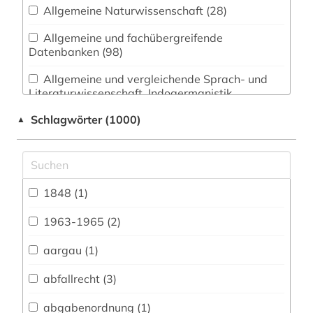
Allgemeine Naturwissenschaft (28)
Allgemeine und fachübergreifende
Datenbanken (98)
Allgemeine und vergleichende Sprach- und
Literaturwissenschaft. Indogermanistik.
Außereuropäische Sprachen und Literaturen (49)
Schlagwörter (1000)
▲
Anglistik. Amerikanistik (34)
Archäologie (15)
Architektur, Bauingenieur- und
1848 (1)
Vermessungswesen (42)
1963-1965 (2)
Biologie, Biotechnologie (42)
aargau (1)
Buch- und Bibliothekswesen,
Informationswissenschaft (19)
abfallrecht (3)
Chemie und Pharmazie (36)
abgabenordnung (1)