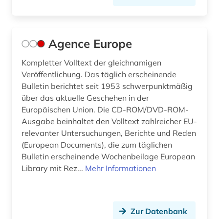
chemie (25)
chemikalien (1)
Agence Europe
china (8)
Kompletter Volltext der gleichnamigen
chinesisches recht (1)
Veröffentlichung. Das täglich erscheinende
Bulletin berichtet seit 1953 schwerpunktmäßig
codierung (1)
über das aktuelle Geschehen in der
Europäischen Union. Die CD-ROM/DVD-ROM-
common law (3)
Ausgabe beinhaltet den Volltext zahlreicher EU-
relevanter Untersuchungen, Berichte und Reden
commonwealth (9)
(European Documents), die zum täglichen
compliance (1)
Bulletin erscheinende Wochenbeilage European
Library mit Rez...
Mehr Informationen
controlling (1)
copyright (1)
Zur Datenbank
corona (2)