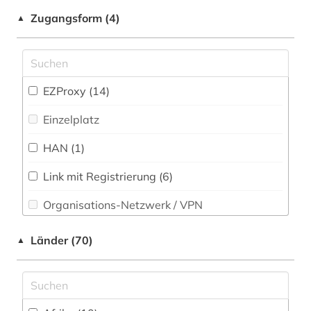
Pädagogik (58)
Zugangsform (4)
▲
allgemeines sozialversicherungsgesetz (1)
Philosophie (46)
allgemeines verwaltungsrecht (1)
Physik (21)
altdänisch (1)
EZProxy (14)
Politologie (170)
altenheim (1)
Einzelplatz
Psychologie (43)
altes buch (1)
HAN (1)
Rechtswissenschaft (1505)
altfäröisch (1)
Link mit Registrierung (6)
Romanistik (16)
altgutnisch (1)
Organisations-Netzwerk / VPN
Slavistik (14)
altisländisch (1)
Shibboleth (5)
Länder (70)
▲
Soziologie (118)
altlastensanierung (1)
Zugriff vor Ort
Sport (16)
altnorwegisch (1)
Technik (51)