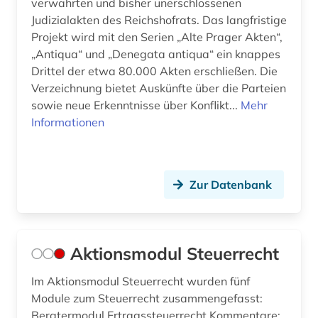
verwahrten und bisher unerschlossenen
Judizialakten des Reichshofrats. Das langfristige
deutschland. deutscher bundestag (1)
Projekt wird mit den Serien „Alte Prager Akten“,
„Antiqua“ und „Denegata antiqua“ ein knappes
deutschland: sozialgesetzbuch 9 (1)
Drittel der etwa 80.000 Akten erschließen. Die
deutschsprachige gemeinschaft belgien (1)
Verzeichnung bietet Auskünfte über die Parteien
sowie neue Erkenntnisse über Konflikt...
Mehr
deutschsprachige gemeinschaft in belgien (1)
Informationen
dharmaś (1)
dienstrecht (7)
Zur Datenbank
digitale rechte (1)
digitalisat (1)
Aktionsmodul Steuerrecht
digitalisierung (2)
Im Aktionsmodul Steuerrecht wurden fünf
din-norm (1)
Module zum Steuerrecht zusammengefasst:
Beratermodul Ertragssteuerrecht Kommentare: