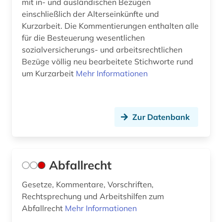
mit in- und ausländischen Bezügen
außenwirtschaftsrecht (3)
einschließlich der Alterseinkünfte und
Kurzarbeit. Die Kommentierungen enthalten alle
baden-württemberg (11)
für die Besteuerung wesentlichen
sozialversicherungs- und arbeitsrechtlichen
bande (1)
Bezüge völlig neu bearbeitete Stichworte rund
bandenkriminalität (1)
um Kurzarbeit
Mehr Informationen
bankenaufsichtsrecht (1)
bankenrecht (1)
Zur Datenbank
bankrecht (5)
bankvertrag (1)
Abfallrecht
barbosa (1)
Gesetze, Kommentare, Vorschriften,
basilika (1)
Rechtsprechung und Arbeitshilfen zum
Abfallrecht
Mehr Informationen
bau- und raumordnungsgesetz 1998 (1)