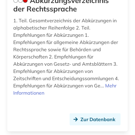
Abkürzungsverzeichnis
bibliotheksbestand (2)
der Rechtssprache
bibliothekskatalog plus (1)
1. Teil. Gesamtverzeichnis der Abkürzungen in
alphabetischer Reihenfolge 2. Teil.
biblische studien (1)
Empfehlungen für Abkürzungen 1.
bilanz (4)
Empfehlungen für allgemeine Abkürzungen der
Rechtssprache sowie für Behörden und
bilanzierung (1)
Körperschaften 2. Empfehlungen für
Abkürzungen von Gesetz- und Amtsblättern 3.
bilanzrecht (14)
Empfehlungen für Abkürzungen von
bilanzsteuerrecht (1)
Zeitschriften und Entscheidungssammlungen 4.
Empfehlungen für Abkürzungen von Ge...
Mehr
bildnis (1)
Informationen
bildstock (1)
bildungsforschung (1)
Zur Datenbank
biografie (1)