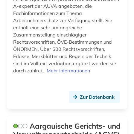
arbeitsstättenverordnung (1)
Norwegen (4)
A-expert der AUVA angeboten, die
Fachinformationen zum Thema
arbeitszeugis (1)
Oesterreich (48)
Arbeitnehmerschutz zur Verfügung stellt. Sie
enthält eine sehr umfangreiche
arbeitszeugnis (1)
Osmanisches Reich (1)
Zusammenstellung einschlägiger
arbitration (1)
Ostasien (4)
Rechtsvorschriften, ÖVE-Bestimmungen und
ÖNORMEN. Über 600 Rechtsvorschriften,
architektur (1)
Osteuropa (2)
Erlässe, Merkblätter und Regeln der Technik
sind im Volltext verfügbar, ergänzt werden sie
archivbestand (1)
Polen (2)
durch zahlrei...
Mehr Informationen
arzneimittelrecht (1)
Portugal (4)
arzneistoffe (1)
Rheinland-Pfalz (5)
Zur Datenbank
asiatische studien (1)
Roemisches Reich (3)
asien (2)
Russland, Sowjetunion (4)
Aargauische Gerichts- und
asienforschung (1)
Saarland (5)