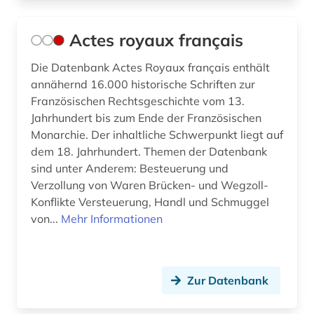
bundesgericht (2)
Actes royaux français
bundesgerichtshof (8)
Die Datenbank Actes Royaux français enthält
bundesgesetz (1)
annähernd 16.000 historische Schriften zur
bundesgesetzblatt (1)
Französischen Rechtsgeschichte vom 13.
Jahrhundert bis zum Ende der Französischen
bundesgesetzblatt teil i (1)
Monarchie. Der inhaltliche Schwerpunkt liegt auf
dem 18. Jahrhundert. Themen der Datenbank
bundesgleichstellungsgesetz (1)
sind unter Anderem: Besteuerung und
Verzollung von Waren Brücken- und Wegzoll-
bundeshaushaltsrecht (3)
Konflikte Versteuerung, Handl und Schmuggel
bundesländer (1)
von...
Mehr Informationen
bundesministerium (1)
bundesnotarordnung (1)
Zur Datenbank
bundespatentgericht (1)