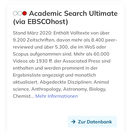
biographie (3)
Academic Search Ultimate
biologie (2)
(via EBSCOhost)
bodenschutz (3)
Stand März 2020: Enthält Volltexte von über
9.200 Zeitschriften, davon mehr als 8.400 peer-
book e (1)
reviewed und über 5.300, die im WoS oder
bosnien und herzegowina (2)
Scopus aufgenommen sind. Mehr als 60.000
Videos ab 1930 ff. der Associated Press sind
botanik (1)
enthalten und werden prominent in der
Ergebnisliste angezeigt und monatlich
branchenberichte (1)
aktualisiert. Abgedeckte Disziplinen: Animal
brandenburg (4)
science, Anthropology, Astronomy, Biology,
Chemist...
Mehr Informationen
brandschutz (3)
brasilien (1)
Zur Datenbank
bremen (1)