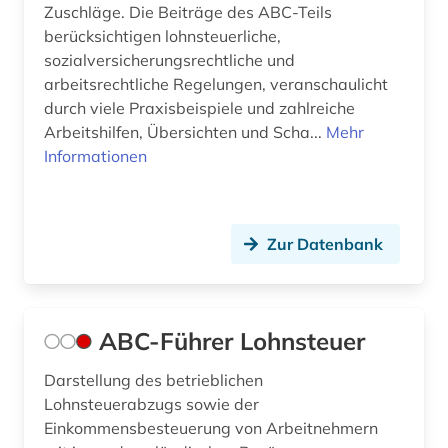
Zuschläge. Die Beiträge des ABC-Teils
ausland (1)
Tschechische Republik (2)
berücksichtigen lohnsteuerliche,
sozialversicherungsrechtliche und
ausländer (1)
Tuerkei (2)
arbeitsrechtliche Regelungen, veranschaulicht
ausländerrecht (6)
USA (27)
durch viele Praxisbeispiele und zahlreiche
Arbeitshilfen, Übersichten und Scha...
Mehr
ausländisches recht (3)
Vatikanstadt (1)
Informationen
aussenwirtschaft (1)
australasien (1)
Zur Datenbank
australien (3)
ausweis (1)
ABC-Führer Lohnsteuer
außenhandel (1)
Darstellung des betrieblichen
außenpolitik (4)
Lohnsteuerabzugs sowie der
Einkommensbesteuerung von Arbeitnehmern
außenwirtschaft (1)