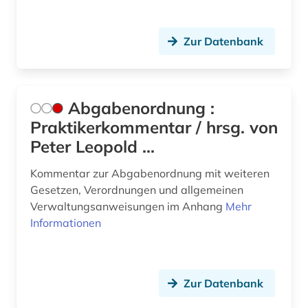
baubetrieb (1)
Zur Datenbank
baukostenermittlung (1)
bauordnung (1)
bauordnungsrecht (5)
Abgabenordnung :
Praktikerkommentar / hrsg. von
bauplanungsrecht (1)
Peter Leopold ...
baurecht (15)
Kommentar zur Abgabenordnung mit weiteren
bayern (11)
Gesetzen, Verordnungen und allgemeinen
Verwaltungsanweisungen im Anhang
Mehr
bayern schulrecht (1)
Informationen
bayern. bayerische staatsregierung (1)
bayern. bayerisches staatsministerium der
finanzen (1)
Zur Datenbank