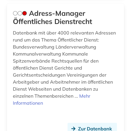
byzanz (1)
Adress-Manager
börsenrecht (2)
Öffentliches Dienstrecht
bücher (1)
Datenbank mit über 4000 relevanten Adressen
rund um das Thema Öffentlicher Dienst:
bürgerliches gesetzbuch (6)
Bundesverwaltung Länderverwaltung
Kommunalverwaltung Kommunale
bürgerliches gesetzbuch <br /> (1)
Spitzenverbände Rechtsquellen für den
bürgerliches recht (3)
öffentlichen Dienst Gerichte und
Gerichtsentscheidungen Vereinigungen der
bürgerrechtsbewegung (2)
Arbeitgeber und Arbeitnehmer im öffentlichen
Dienst Webseiten und Datenbanken zu
bürokratie (1)
einzelnen Themenbereichen ...
Mehr
Informationen
büroorganisation (1)
cd-rom (2)
charta der grundrechte (1)
Zur Datenbank