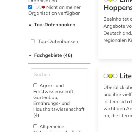
Organisation
Hoppens
Nicht an meiner
Organisation verfügbar
Beeinhaltet d
Top-Datenbanken
▲
Angebote von
Deutschland
regionalen Kr
Top-Datenbanken
Fachgebiete (46)
▲
Lit
Agrar- und
Überblick üb
Forstwissenschaft,
und ihre viel
Gartenbau,
in dem sich d
Ernährungs- und
wichtigen An
Haushaltswissenschaft
(4)
an, die liter
Allgemeine