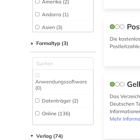
Amerika (2)
bauhandwerk (1)
Slavistik (0)
Andorra (1)
bauingenieurwesen
Pos
Soziologie (8)
Asien (3)
(1)
Sport (0)
Die kostenlo
Australien, Ozeanien
bauleistung (1)
Formaltyp (3)
▲
(1)
Postleitzahl
Technik (9)
bauprodukt (2)
Baden-
Theologie und
Wuerttemberg (2)
baustoff (1)
Religionswissenschaften
(4)
Baltikum (1)
bautechnik (1)
Anwendungssoftware
Gel
(0
)
Bayern (7)
bauteil (1)
Werkstoffwissenschaften
Das Verzeich
und Fertigungstechnik (8)
Datenträger (2
)
Belarus (1)
Deutschen Te
bautzen (1)
Informatione
Online (136
)
Belgien (2)
bauwesen (1)
Wirtschaftswissenschaften
Mehr Informa
(110)
Berlin (3)
bauwirtschaft (1)
Verlag (74)
▼