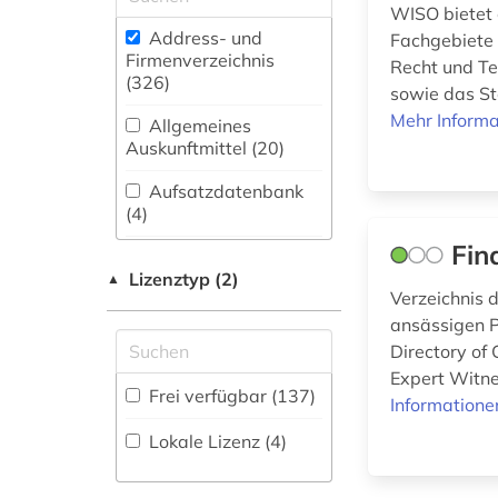
adressensammlung
(11)
WISO bietet 
(1)
Address- und
Fachgebiete 
Biologie,
Firmenverzeichnis
adressenverzeichnis
Recht und Te
Biotechnologie (4)
(326
)
(1)
sowie das St
Buch- und
Mehr Informa
Allgemeines
adressverzeichnis
Bibliothekswesen,
Auskunftmittel (20
)
(33)
Informationswissenschaft
(18)
Aufsatzdatenbank
adreßbuch (8)
(4
)
Chemie und
afrika (2)
Fin
Pharmazie (5)
Bestandsverzeichnis
(3
Lizenztyp (2)
)
▲
agentur (1)
Elektrotechnik,
Verzeichnis d
Elektronik,
Biographische
ansässigen Ps
agrarkultur (1)
Nachrichtentechnik (3)
Datenbank (10
)
Directory of
Expert Witne
akademie (1)
Energietechnik (2)
Frei verfügbar (137)
Informatione
Buchhandelsverzeichnis
aktie (2)
Ethnologie (0)
(1
)
Lokale Lizenz (4)
aktien (1)
Disziplinäre
Gender Studies (0)