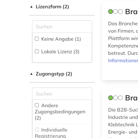
Forschungsdatenrepositorien
amt (1)
(0
)
Lizenzform (2)
Geographie (1)
▲
Bra
Disziplinäre
andorra (1)
Geowissenschaften
Das Branchen
Repositorien (0
)
(1)
von Firmen, 
anlagenbau (1)
Fachbibliographie
Germanistik.
Plattform wir
Keine Angabe (1)
(4
)
Niederlandistik.
anschrift (1)
Kompetenznet
Skandinavistik (3)
Lokale Lizenz (3)
betreut. Dur
Faktendatenbank
antiquitätenhändler
Informatione
(34
)
(1)
Geschichte (17)
National-,
Zugangstyp (2)
Geschichte der
▲
anwaltspraxis (1)
Regionalbibliographie
Pädagogik und des
(0
)
Bildungswesens (0)
anwaltsverzeichnis
(1)
Bra
Portal (21
)
Gesundheitswissenschaften
aquarell (1)
Andere
Sammlung Nicht-
Die B2B-Such
(1)
Zugangsbedingungen
Textueller-Materialien
Industrie un
arbeiten auf papier
(2)
(3
)
Informatik (3)
(1)
Klebtechnik 
Individuelle
Energie- und
Volltextdatenbank
Klassische
arbeitgeberverband
Registrierung