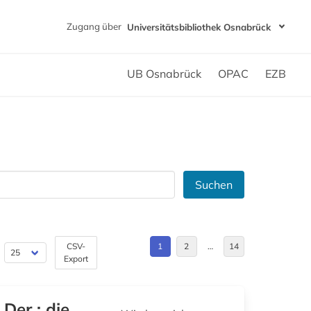
Zugang über
Universitätsbibliothek Osnabrück
UB Osnabrück
OPAC
EZB
Suchen
CSV-
1
2
…
14
Export
Der : die