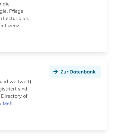
r die
ie, Pflege,
 Lecturio an,
er Lizenz.
Zur Datenbank
d und weltweit)
striert sind:
 Directory of
py
Mehr