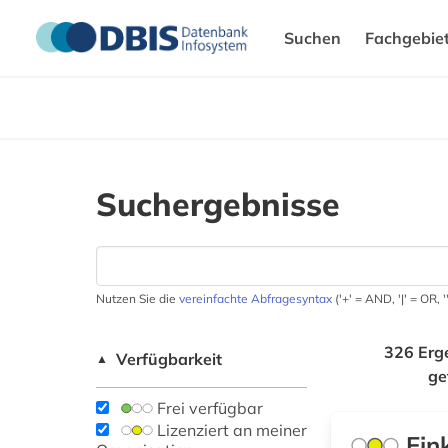
Suchen
Fachgebie
Suchergebnisse
Nutzen Sie die
vereinfachte Abfragesyntax
('+' = AND, '|' = OR,
326 Erg
Verfügbarkeit
▲
ge
Frei verfügbar
Lizenziert an meiner
Ein