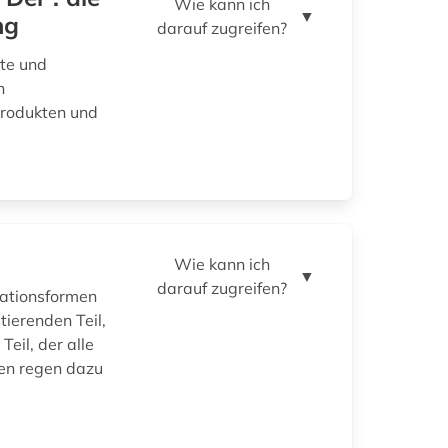
Wie kann ich
▼
ng
darauf zugreifen?
kte und
n
Produkten und
Wie kann ich
▼
darauf zugreifen?
sationsformen
tierenden Teil,
Teil, der alle
ren regen dazu