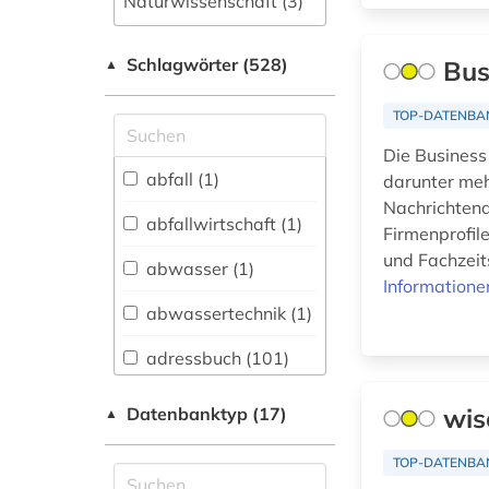
Naturwissenschaft (3)
Allgemeine und
Schlagwörter (528)
fachübergreifende
Bus
▲
Datenbanken (116)
TOP-DATENBA
Allgemeine und
vergleichende Sprach-
Die Business 
und
abfall (1)
darunter meh
Literaturwissenschaft.
Nachrichtena
Indogermanistik.
abfallwirtschaft (1)
Firmenprofil
Außereuropäische
und Fachzeits
Sprachen und
abwasser (1)
Literaturen (2)
Informatione
abwassertechnik (1)
Anglistik.
Amerikanistik (0)
adressbuch (101)
Archäologie (0)
adresse (10)
wis
Datenbanktyp (17)
▲
Architektur,
adressen (2)
Bauingenieur- und
TOP-DATENBA
Vermessungswesen