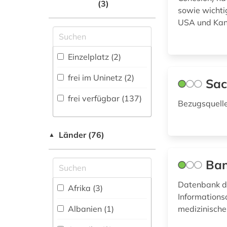
Militärwissenschaft
(3)
Shibboleth
auktionshäuser (1)
sowie wichti
(0)
USA und Ka
Zugriff vor Ort
ausbildung (1)
Musikwissenschaft
(8)
ausländerrecht (1)
Einzelplatz (2)
Natur- und
ausschreibung (1)
Umweltschutz (6)
frei im Uninetz (2)
Sac
ausschreibungen (1)
Pädagogik (7)
frei verfügbar (137)
Bezugsquelle
aussenwirtschaft (1)
Philosophie (2)
ausstellung (1)
Physik (1)
Länder (76)
▲
baden-württemberg
Politologie (28)
(3)
Ban
Psychologie (4)
badeort (1)
Datenbank de
Afrika (3)
Rechtswissenschaft
Informations
bank kreditinstitut
(12)
Albanien (1)
medizinische
finanzdienstleistung
kreditwirtschaft (1)
Romanistik (0)