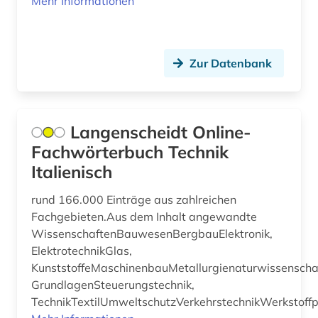
Mehr Informationen
kroatien (1)
kultur (1)
Zur Datenbank
kulturgeschichte (1)
kunst (4)
kunststoff (1)
Langenscheidt Online-
Fachwörterbuch Technik
künste (1)
Italienisch
künstler (1)
rund 166.000 Einträge aus zahlreichen
labor (1)
Fachgebieten.Aus dem Inhalt angewandte
WissenschaftenBauwesenBergbauElektronik,
lagerstättenkunde (1)
ElektrotechnikGlas,
KunststoffeMaschinenbauMetallurgienaturwissenschaf
landwirtschaft (2)
GrundlagenSteuerungstechnik,
lexikon (1)
TechnikTextilUmweltschutzVerkehrstechnikWerkstoff