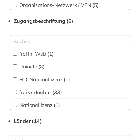
deutsch (12)
Organisations-Netzwerk / VPN (5)
Werkstoffwissenschaften und
Shibboleth
dienstleistung (1)
Fertigungstechnik (43)
Zugangsbeschriftung (6)
▲
Zugriff vor Ort
digitalisat (1)
Wirtschaftswissenschaften (15)
Wissenschaftskunde, Forschung, Hochschul-,
digitalisierung (3)
Museumswesen (2)
frei im Web (1)
din-vde-norm (1)
Uninetz (8)
e-technik (1)
FID-Nationallizenz (1)
elektronik (7)
frei verfügbar (33)
elektronische zeitschrift (1)
Nationallizenz (1)
elektronisches buch (21)
Nationallizenz-Login für registrierte
elektrotechnik (12)
Länder (14)
▲
Einzelpersonen (1)
energieforschung (1)