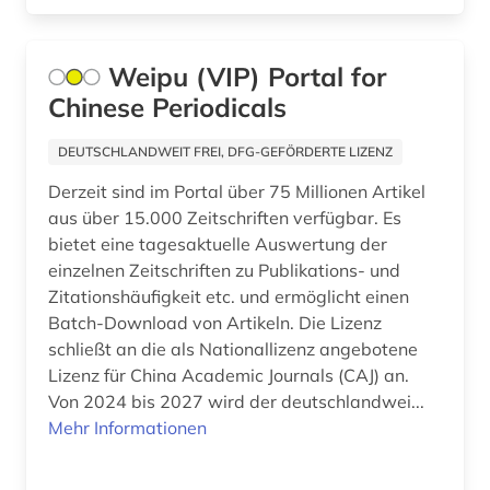
großbritannien (1)
Weipu (VIP) Portal for
haustechnik (1)
Chinese Periodicals
hersteller (1)
DEUTSCHLANDWEIT FREI, DFG-GEFÖRDERTE LIZENZ
hochschulschrift (1)
Derzeit sind im Portal über 75 Millionen Artikel
hüttenindustrie (1)
aus über 15.000 Zeitschriften verfügbar. Es
bietet eine tagesaktuelle Auswertung der
illustrator (1)
einzelnen Zeitschriften zu Publikations- und
Zitationshäufigkeit etc. und ermöglicht einen
impact faktoren (1)
Batch-Download von Artikeln. Die Lizenz
industrie (2)
schließt an die als Nationallizenz angebotene
Lizenz für China Academic Journals (CAJ) an.
informatik (15)
Von 2024 bis 2027 wird der deutschlandwei...
Mehr Informationen
informationstechnik (2)
informationswissenschaft (1)