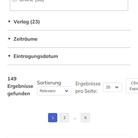
Russland, Sowjetunion (1)
fid geschichtswissenschaft (1)
Schweiz (1)
filmwissenschaft (1)
Verlag (23)
▼
USA (6)
firmenverzeichnis (1)
Zeiträume
▼
Ungarn (2)
forschung (9)
Eintragungsdatum
▼
forschungstrends (1)
frankreich (1)
149
Sortierung
französisch (5)
Ergebnisse
CSV
Ergebnisse
Expo
pro Seite:
gefunden
französisches sprachgebiet (1)
gechichte (1)
1
2
…
6
geisteswissenschaft (1)
geisteswissenschaften (13)