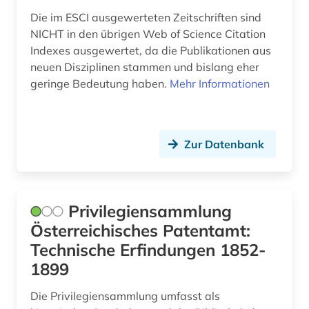
polymere (1)
Die im ESCI ausgewerteten Zeitschriften sind
NICHT in den übrigen Web of Science Citation
polymerer werkstoff (1)
Indexes ausgewertet, da die Publikationen aus
neuen Disziplinen stammen und bislang eher
polymerwerkstoff (1)
geringe Bedeutung haben.
Mehr Informationen
produkt (1)
produktionstechnologie (2)
Zur Datenbank
produktmanagement (1)
programmierung (1)
Privilegiensammlung
projektmanagement (1)
Österreichisches Patentamt:
protokoll (1)
Technische Erfindungen 1852-
1899
psychologie (1)
Die Privilegiensammlung umfasst als
pumpentechnik (1)