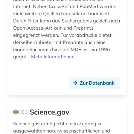
Internet. Neben CrossRef und PubMed werden
russland (1)
viele weitere Quellen tagesaktuell indexiert.
Durch Filter kann das Suchergebnis gezielt nach
röntgen (1)
Open-Access-Artikeln und Preprints
slavistik (1)
eingegrenzt werden. Für Vorabdrucke bietet
derselbe Anbieter mit Preprints auch eine
slawistik (1)
eigene Suchmaschine an. MDPI ist ein 1996
gegrü...
Mehr Informationen
sozialwissenschaften (16)
spanisch (2)
sprache (1)
Zur Datenbank
statistik (1)
steuerungs- und regelungstechnik (1)
Science.gov
strahlenschutz (1)
Science.gov ermöglicht einen Zugang zu
ausgewählten naturwissenschaftlichen und
suchmaschine (3)