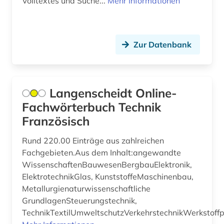
Volltextes und Suche...
Mehr Informationen
japanisch (1)
katastrophe (1)
Zur Datenbank
kerntechnik (1)
klimatechnik (1)
klimaänderung (1)
Langenscheidt Online-
Fachwörterbuch Technik
kommunikationstechnik (1)
Französisch
konferenz (1)
Rund 220.00 Einträge aus zahlreichen
kongress (1)
Fachgebieten.Aus dem Inhalt:angewandte
WissenschaftenBauwesenBergbauElektronik,
kongressbericht (2)
ElektrotechnikGlas, KunststoffeMaschinenbau,
Metallurgienaturwissenschaftliche
konstruktion (2)
GrundlagenSteuerungstechnik,
kraftfahrzeugtechnik (1)
TechnikTextilUmweltschutzVerkehrstechnikWerkstoff