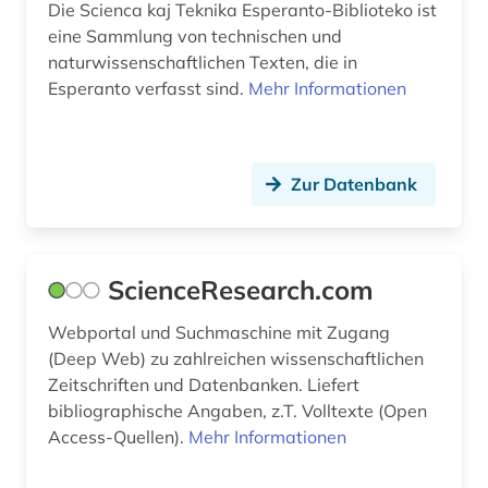
Die Scienca kaj Teknika Esperanto-Biblioteko ist
eine Sammlung von technischen und
umweltschutz (1)
naturwissenschaftlichen Texten, die in
umwelttechnik (1)
Esperanto verfasst sind.
Mehr Informationen
umweltwissenschaft (1)
umweltwissenschaften (1)
Zur Datenbank
unfall (1)
ungarn (1)
ScienceResearch.com
universität (1)
Webportal und Suchmaschine mit Zugang
unterhaltung (1)
(Deep Web) zu zahlreichen wissenschaftlichen
Zeitschriften und Datenbanken. Liefert
unternehmen (1)
bibliographische Angaben, z.T. Volltexte (Open
Access-Quellen).
Mehr Informationen
untertagebau (1)
usa (6)