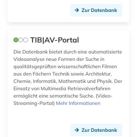
wirtschaft (3)
Zur Datenbank
wirtschaftsinformatik (1)
wirtschaftswissenschaften (6)
wissenschaft (3)
TIB|AV-Portal
wissenschaftlich-technischer fortschritt (1)
Die Datenbank bietet durch eine automatisierte
Videoanalyse neue Formen der Suche in
wissenschaftliche literatur (2)
qualitätsgeprüften wissenschaftlichen Filmen
aus den Fächern Technik sowie Architektur,
wissenschaftsentwicklung (1)
Chemie, Informatik, Mathematik und Physik. Der
wissenschaftsgeschichte (3)
Einsatz von Multimedia Retrievalverfahren
ermöglicht eine semantische Suche. (Video-
wärmetechnik (1)
Streaming-Portal)
Mehr Informationen
wörterbuch (24)
wörterbuch &lt (1)
Zur Datenbank