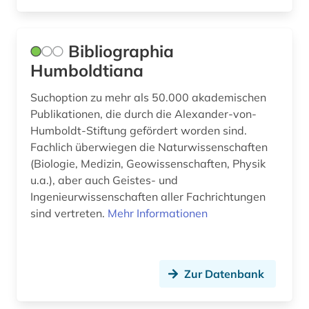
zeitgeschichte (1)
zeitschrift (4)
Bibliographia
zeitschriftenaufsatz (4)
Humboldtiana
zitatenanalyse (1)
Suchoption zu mehr als 50.000 akademischen
Publikationen, die durch die Alexander-von-
zitation (1)
Humboldt-Stiftung gefördert worden sind.
zitierindex (1)
Fachlich überwiegen die Naturwissenschaften
(Biologie, Medizin, Geowissenschaften, Physik
ökologie (2)
u.a.), aber auch Geistes- und
Ingenieurwissenschaften aller Fachrichtungen
österreich (1)
sind vertreten.
Mehr Informationen
Zur Datenbank