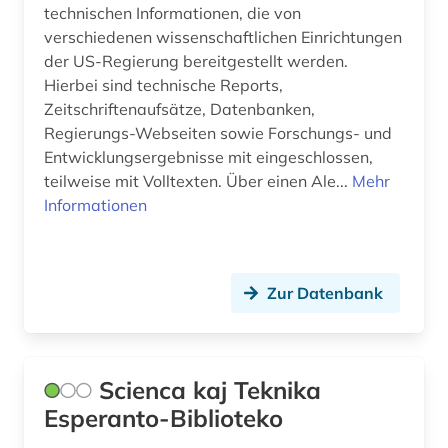
technischen Informationen, die von
synthetische polymere (1)
verschiedenen wissenschaftlichen Einrichtungen
der US-Regierung bereitgestellt werden.
südafrika (1)
Hierbei sind technische Reports,
Zeitschriftenaufsätze, Datenbanken,
tagebau (1)
Regierungs-Webseiten sowie Forschungs- und
technik (149)
Entwicklungsergebnisse mit eingeschlossen,
teilweise mit Volltexten. Über einen Ale...
Mehr
technikgeschichte (3)
Informationen
technischer ausbau (1)
technologie (1)
Zur Datenbank
thailand (1)
theologie (2)
Scienca kaj Teknika
tiere (1)
Esperanto-Biblioteko
umwelt (1)