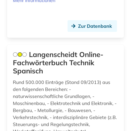
Mehr Informationen
literatur (2)
literaturwissenschaft (1)
Zur Datenbank
lüftungstechnik (1)
management (1)
Langenscheidt Online-
markscheidekunde (1)
Fachwörterbuch Technik
maschinenbau (16)
Spanisch
maschinenwesen (1)
Rund 500.000 Einträge (Stand 09/2013) aus
materialwissenschaft (1)
den folgenden Bereichen: -
naturwissenschaftliche Grundlagen, -
mathematik (3)
Maschinenbau, - Elektrotechnik und Elektronik, -
Bergbau, - Metallurgie, - Bauwesen, -
medizin (23)
Verkehrstechnik, - interdisziplinäre Gebiete (z.B.
Steuerungs- und Regelungstechnik,
medizintechnik (2)