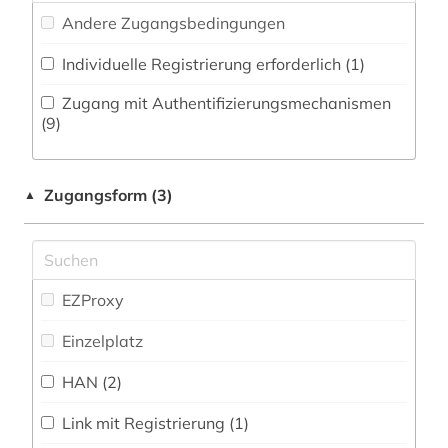
biodiversität (1)
Andere Zugangsbedingungen
Philosophie (3)
biographie (1)
Individuelle Registrierung erforderlich (1)
Physik (27)
bioingenieurwesen (1)
Zugang mit Authentifizierungsmechanismen
Politologie (6)
(9)
biologie (4)
Psychologie (4)
bionik (1)
Zugangsform (3)
▲
Rechtswissenschaft (5)
biowissenschaften (4)
Romanistik (0)
botanik (1)
Slavistik (1)
EZProxy
chemie (43)
Soziologie (10)
Einzelplatz
china (2)
Sport (2)
HAN (2)
datenanalyse (1)
Technik (115)
datenbank (1)
Link mit Registrierung (1)
Theologie und Religionswissenschaften (3)