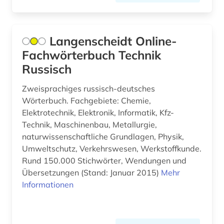
nachrichtentechnik (1)
natur (1)
Langenscheidt Online-
naturschutz (1)
Fachwörterbuch Technik
naturwissenschaft (11)
Russisch
naturwissenschaft und technik
Zweisprachiges russisch-deutsches
&lt;unterrichtsfach&gt; (2)
Wörterbuch. Fachgebiete: Chemie,
naturwissenschaften (47)
Elektrotechnik, Elektronik, Informatik, Kfz-
Technik, Maschinenbau, Metallurgie,
norm <normung> (1)
naturwissenschaftliche Grundlagen, Physik,
Umweltschutz, Verkehrswesen, Werkstoffkunde.
online-publikation (1)
Rund 150.000 Stichwörter, Wendungen und
Übersetzungen (Stand: Januar 2015)
Mehr
open access (4)
Informationen
organischer stoff (1)
patent (2)