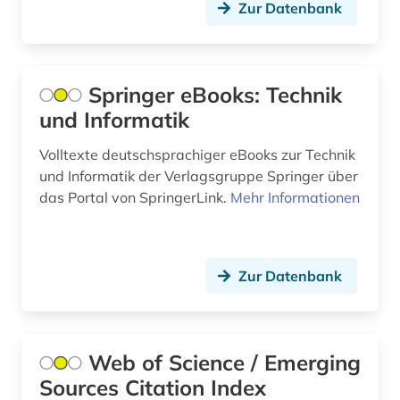
Zur Datenbank
patentdatenbank (1)
patente (2)
Springer eBooks: Technik
pflanzen (1)
und Informatik
pharmazie (11)
Volltexte deutschsprachiger eBooks zur Technik
philosophie (3)
und Informatik der Verlagsgruppe Springer über
das Portal von SpringerLink.
Mehr Informationen
physik (9)
plaste (1)
plastik (1)
Zur Datenbank
plastwerkstoff (1)
politik (2)
Web of Science / Emerging
Sources Citation Index
politologie (1)