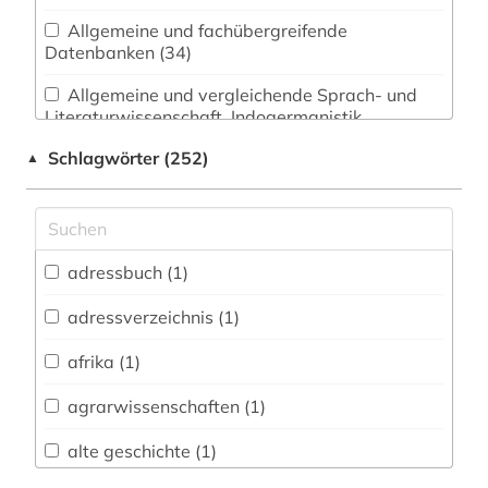
Allgemeine und fachübergreifende
Datenbanken (34)
Allgemeine und vergleichende Sprach- und
Literaturwissenschaft. Indogermanistik.
Außereuropäische Sprachen und Literaturen (1)
Schlagwörter (252)
▲
Anglistik. Amerikanistik (1)
Archäologie (2)
Architektur, Bauingenieur- und
adressbuch (1)
Vermessungswesen (25)
adressverzeichnis (1)
Biologie, Biotechnologie (39)
afrika (1)
Buch- und Bibliothekswesen,
Informationswissenschaft (1)
agrarwissenschaften (1)
Chemie und Pharmazie (27)
alte geschichte (1)