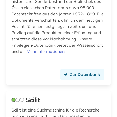
historischer Sonderbestand der Bibliothek des
pädagogik (6)
Österreichischen Patentamts etwa 95.000
Patentschriften aus den Jahren 1852-1899. Die
quelle (2)
Dokumente verschafften, ähnlich dem heutigen
Patent, für einen festgelegten Zeitraum das
raumfahrttechnik (1)
Privileg auf die Produktion einer Erfindung und
schützten diese vor Nachahmung. Unsere
recherchetool (1)
Privilegien-Datenbank bietet der Wissenschaft
recht (1)
und a...
Mehr Informationen
rechtsvorschriften (1)
rechtswissenschaft (1)
Zur Datenbank
rechtswissenschaften (1)
retrodigitalisat (1)
Scilit
rohrleitungstechnik (1)
Scilit ist eine Suchmaschine für die Recherche
russisch (1)
nach wissenschaftlichen Dokumenten im