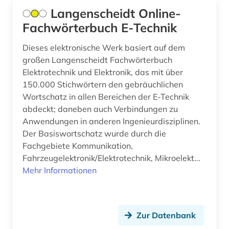
Langenscheidt Online-
geographie (1)
Fachwörterbuch E-Technik
geomechanik (1)
Dieses elektronische Werk basiert auf dem
geotechnik (1)
großen Langenscheidt Fachwörterbuch
Elektrotechnik und Elektronik, das mit über
geowissenschaften (3)
150.000 Stichwörtern den gebräuchlichen
Wortschatz in allen Bereichen der E-Technik
geschichte (13)
abdeckt; daneben auch Verbindungen zu
geschichte 1450-1950 (1)
Anwendungen in anderen Ingenieurdisziplinen.
Der Basiswortschatz wurde durch die
geschichtswissenschaft (2)
Fachgebiete Kommunikation,
Fahrzeugelektronik/Elektrotechnik, Mikroelekt...
gesellschaft (2)
Mehr Informationen
gesundheit (1)
glossar (1)
Zur Datenbank
graphiker (1)