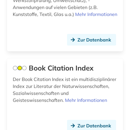
Werkstoffprüfung, Umweltschutz), -
mehrsprachig&gt (1)
Anwendungen auf vielen Gebieten (z.B.
Kunststoffe, Textil, Glas u.a.)
Mehr Informationen
mehrsprachiges wörterbuch (1)
mensch (1)
Zur Datenbank
militärwesen (1)
mineralogie (1)
mittelalter (1)
Book Citation Index
museum von meisterwerken der
Der Book Citation Index ist ein multidisziplinärer
naturwissenschaft und technik (1)
Index zur Literatur der Naturwissenschaften,
Sozialwissenschaften und
musikwissenschaft (2)
Geisteswissenschaften.
Mehr Informationen
nachhaltige entwicklung (1)
nachhaltigkeit (2)
Zur Datenbank