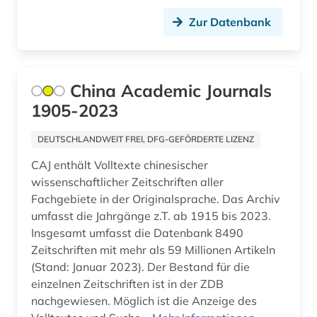
Zur Datenbank
informationswissenschaften (1)
ingenieurswesen (2)
ingenieurswissenschaft (1)
China Academic Journals
1905-2023
ingenieurwissenschaften (18)
innovation (1)
DEUTSCHLANDWEIT FREI, DFG-GEFÖRDERTE LIZENZ
CAJ enthält Volltexte chinesischer
institute of electrical and electronics engineers
(1)
wissenschaftlicher Zeitschriften aller
Fachgebiete in der Originalsprache. Das Archiv
internet (1)
umfasst die Jahrgänge z.T. ab 1915 bis 2023.
Insgesamt umfasst die Datenbank 8490
internetportal (1)
Zeitschriften mit mehr als 59 Millionen Artikeln
(Stand: Januar 2023). Der Bestand für die
internetsicherheit (1)
einzelnen Zeitschriften ist in der ZDB
italienisch (1)
nachgewiesen. Möglich ist die Anzeige des