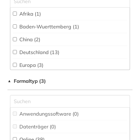
energietechnik (3)
Afrika (1)
englisch (6)
Baden-Wuerttemberg (1)
erziehung (2)
China (2)
europa (1)
Deutschland (13)
evaluation (2)
Europa (3)
exponat (1)
Frankreich (3)
Formaltyp (3)
▲
fabrik (1)
Großbritannien (2)
fachliteratur (1)
Japan (1)
fahrzeugtechnik (1)
Anwendungssoftware (0
)
Kroatien (1)
fallstudie (1)
Datenträger (0
)
Oesterreich (2)
fertigungstechnik (3)
Online (38
)