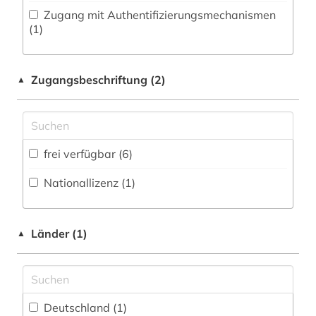
Zugang mit Authentifizierungsmechanismen
Philosophie (0)
(1)
Physik (7)
Zugangsbeschriftung (2)
▲
Politologie (0)
Psychologie (0)
Rechtswissenschaft (0)
frei verfügbar (6)
Romanistik (0)
Nationallizenz (1)
Slavistik (0)
Soziologie (0)
Länder (1)
▲
Sport (0)
Technik (0)
Deutschland (1)
Theologie und Religionswissenschaften (0)