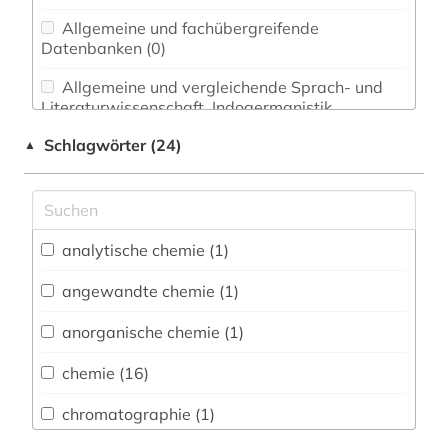
Allgemeine und fachübergreifende
Datenbanken (0)
Allgemeine und vergleichende Sprach- und
Literaturwissenschaft. Indogermanistik.
Außereuropäische Sprachen und Literaturen (0)
Schlagwörter (24)
▲
Anglistik. Amerikanistik (0)
Archäologie (0)
Architektur, Bauingenieur- und
analytische chemie (1)
Vermessungswesen (0)
angewandte chemie (1)
Biologie, Biotechnologie (0)
anorganische chemie (1)
Buch- und Bibliothekswesen,
Informationswissenschaft (0)
chemie (16)
Chemie und Pharmazie (11)
chromatographie (1)