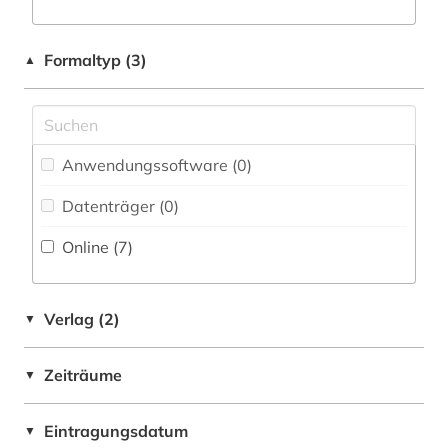
Werkstoffwissenschaften und
Fertigungstechnik (0)
Formaltyp (3)
▲
Wirtschaftswissenschaften (0)
Wissenschaftskunde, Forschung, Hochschul-,
Museumswesen (0)
Anwendungssoftware (0
)
Datenträger (0
)
Online (7
)
Verlag (2)
▼
Zeiträume
▼
Eintragungsdatum
▼