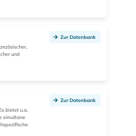
Zur Datenbank
ranzösischer,
ischer und
Zur Datenbank
s bietet u.a.
e simultane
chspezifische
y