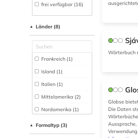
malaiisch (1)
ausgerichtet
frei verfügbar (16)
Physik (0)
mandarin (1)
Politologie (0)
medienwissenschaft
Länder (8)
▲
(1)
Psychologie (0)
Sjá
meerestier (1)
Rechtswissenschaft
(0)
Wörterbuch 
migration (1)
Frankreich (1)
Romanistik (14)
n-gramm (1)
Island (1)
Slavistik (2)
niederländisch (3)
Italien (1)
Glo
Soziologie (0)
nordamerika (1)
Mittelamerika (2)
Globse biete
Sport (0)
norwegisch (3)
Die Daten st
Nordamerika (1)
Technik (0)
Wörterbücher 
politologie (1)
Portugal (4)
Aussprache,
Formaltyp (3)
▲
Theologie und
Verwendung v
polnisch (5)
Religionswissenschaften
Spanien (1)