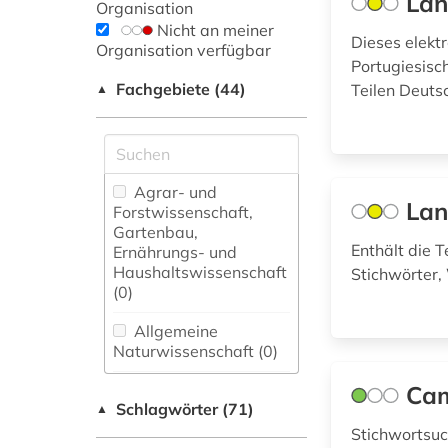
Lan
Organisation
Nicht an meiner
Dieses elekt
Organisation verfügbar
Portugiesisc
Fachgebiete (44)
Teilen Deuts
▲
Agrar- und
Lan
Forstwissenschaft,
Gartenbau,
Enthält die 
Ernährungs- und
Haushaltswissenschaft
Stichwörter
(0)
Allgemeine
Naturwissenschaft (0)
Allgemeine und
Cam
Schlagwörter (71)
fachübergreifende
▲
Datenbanken (13)
Stichwortsuc