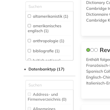
Dictionary C
Allgemeine und
Cambridge In
vergleichende Sprach-
Dictionnaire
und
altamerikanistik (1)
Literaturwissenschaft.
Cambridge Kl
Indogermanistik.
amerikanisches
Außereuropäische
englisch (1)
Sprachen und
Literaturen (3)
anthropologie (1)
Rev
Anglistik.
bibliografie (1)
Amerikanistik (7)
Enthält folg
british national
Archäologie (0)
corpus (1)
Französisch-
Datenbanktyp (17)
▲
Spanisch Coll
Architektur,
chinesisch (6)
Englisch-Chin
Bauingenieur- und
Italienisch-En
Vermessungswesen (0)
deutsch (12)
Biologie,
Address- und
dänisch (3)
Biotechnologie (0)
Firmenverzeichnis (0
)
elvish (1)
Buch- und
Allgemeines