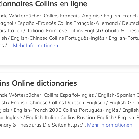
tionnaires Collins en ligne
ende Wörterbücher: Collins Français-Anglais / English-French
agnol / Español-Francés Collins Français-Allemand / Deuts
ais-Italien / Italiano-Francese Collins English Cobuild & Thes
sh / English-Chinese Collins Português-Inglês / English-Port
s / ...
Mehr Informationen
lins Online dictionaries
nde Wörterbücher: Collins Español-Inglès / English-Spanish C
ish / English-Chinese Collins Deutsch-Englisch / English-Ger
lais / English-French 2005 Collins Português-Inglês / Engli
ano-Inglese / English-Italian Collins Russian-English / English-
onary & Thesaurus Die Seiten https:/...
Mehr Informationen