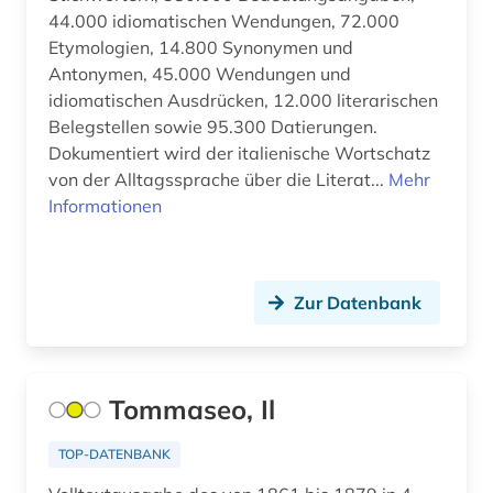
sprachwissenschaft (8)
44.000 idiomatischen Wendungen, 72.000
Etymologien, 14.800 Synonymen und
synonym (1)
Antonymen, 45.000 Wendungen und
idiomatischen Ausdrücken, 12.000 literarischen
technik (1)
Belegstellen sowie 95.300 Datierungen.
thailändisch (1)
Dokumentiert wird der italienische Wortschatz
von der Alltagssprache über die Literat...
Mehr
tourismus (1)
Informationen
tschechisch (5)
türkisch (3)
Zur Datenbank
ungarisch (2)
vietnamesisch (1)
Tommaseo, Il
wörterbuch (66)
TOP-DATENBANK
wörterbuch <fachlexikon> (1)