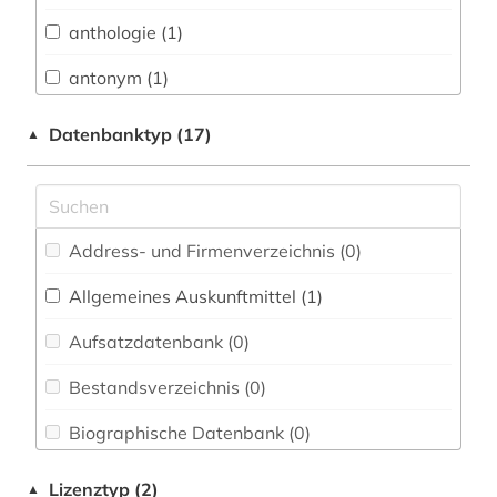
Buch- und Bibliothekswesen,
Informationswissenschaft (0)
anthologie (1)
Chemie und Pharmazie (0)
antonym (1)
Elektrotechnik, Elektronik, Nachrichtentechnik
arabisch (1)
Datenbanktyp (17)
▲
(0)
aussprache (1)
Energietechnik (0)
bibliografie (4)
Ethnologie (0)
Address- und Firmenverzeichnis (0
)
bibliographie (1)
Geographie (0)
Allgemeines Auskunftmittel (1
)
chinesisch (8)
Geowissenschaften (0)
Aufsatzdatenbank (0
)
dante (1)
Germanistik. Niederlandistik. Skandinavistik
(8)
Bestandsverzeichnis (0
)
deutsch (36)
Geschichte (2)
Biographische Datenbank (0
)
druckwerk (1)
Geschichte der Pädagogik und des
Buchhandelsverzeichnis (0
)
dänisch (3)
Lizenztyp (2)
▲
Bildungswesens (0)