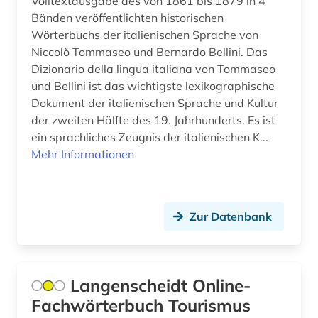
Volltextausgabe des von 1861 bis 1879 in 4
wörterbuch mehrsprachig (1)
Bänden veröffentlichten historischen
Wörterbuchs der italienischen Sprache von
zeitschrift (2)
Niccolò Tommaseo und Bernardo Bellini. Das
Dizionario della lingua italiana von Tommaseo
übersetzung (2)
und Bellini ist das wichtigste lexikographische
übersetzungswissenschaft (1)
Dokument der italienischen Sprache und Kultur
der zweiten Hälfte des 19. Jahrhunderts. Es ist
ein sprachliches Zeugnis der italienischen K...
Mehr Informationen
Zur Datenbank
Langenscheidt Online-
Fachwörterbuch Tourismus