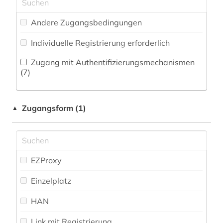
Zeitungs-, Zeitschriftenbibliographie (0
)
Musikwissenschaft (1)
galloromanistik (3)
Andere Zugangsbedingungen
Natur- und Umweltschutz (0)
gastronomie (1)
Individuelle Registrierung erforderlich
Pädagogik (0)
gaststättengewerbe (1)
Zugang mit Authentifizierungsmechanismen
Philosophie (0)
(7)
geschichte (5)
Physik (0)
geschichte 1350-1500 (1)
Zugangsform (1)
▲
Politologie (0)
geschichte 1850-1900 (2)
Psychologie (0)
gesellschaft (1)
Rechtswissenschaft (0)
EZProxy
grammatik (1)
Romanistik (70)
Einzelplatz
griechisch (3)
Slavistik (3)
HAN
hispanistik (3)
Soziologie (1)
Link mit Registrierung
hotelgewerbe (1)