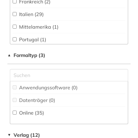
koreanisch (1)
Frankreich (2)
korpus (5)
Italien (29)
kulturwissenschaften (2)
Mittelamerika (1)
landeskunde (2)
Portugal (1)
latein (4)
Spanien (1)
Formaltyp (3)
▲
lebensmittel (1)
Suedamerika (1)
linguistik (2)
Anwendungssoftware (0
)
literatur (12)
Datenträger (0
)
literaturwissenschaft (5)
Online (35
)
logudoresisch (1)
lusitanistik (2)
Verlag (12)
▼