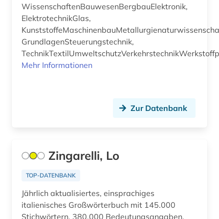
romanische sprachen und literaturen (1)
WissenschaftenBauwesenBergbauElektronik,
ElektrotechnikGlas,
romanistik (2)
KunststoffeMaschinenbauMetallurgienaturwissenschaf
GrundlagenSteuerungstechnik,
russisch (12)
TechnikTextilUmweltschutzVerkehrstechnikWerkstoff
sardinisch (1)
Mehr Informationen
sardisch (1)
schwedisch (3)
Zur Datenbank
slowakisch (1)
slowenisch (2)
Zingarelli, Lo
spanisch (23)
TOP-DATENBANK
sprache (1)
Jährlich aktualisiertes, einsprachiges
italienisches Großwörterbuch mit 145.000
sprachpraxis (12)
Stichwörtern, 380.000 Bedeutungsangaben,