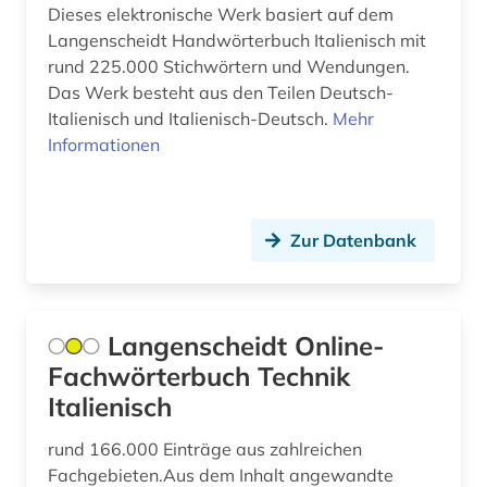
norwegisch (2)
Dieses elektronische Werk basiert auf dem
Langenscheidt Handwörterbuch Italienisch mit
nährmittelindustrie (1)
rund 225.000 Stichwörtern und Wendungen.
Das Werk besteht aus den Teilen Deutsch-
online-publikation (1)
Italienisch und Italienisch-Deutsch.
Mehr
oral history (1)
Informationen
orthografie (1)
paläographie (1)
Zur Datenbank
polnisch (5)
portal (1)
Langenscheidt Online-
portugiesisch (10)
Fachwörterbuch Technik
Italienisch
quelle (3)
rund 166.000 Einträge aus zahlreichen
reiseverkehrsgeographie (1)
Fachgebieten.Aus dem Inhalt angewandte