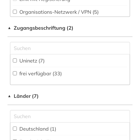
Sport (0)
iberoromanistik (4)
Organisations-Netzwerk / VPN (5)
Technik (1)
Shibboleth
italia (1)
Zugangsbeschriftung (2)
▲
Theologie und Religionswissenschaften (0)
Zugriff vor Ort
italianistik (19)
Werkstoffwissenschaften und
italien (1)
Fertigungstechnik (1)
Uninetz (7)
italienisch (88)
Wirtschaftswissenschaften (1)
frei verfügbar (33)
Wissenschaftskunde, Forschung, Hochschul-,
italienische literatur (1)
Museumswesen (0)
japanisch (3)
Länder (7)
▲
jiddisch (1)
kochen (1)
kollokationswörterbuch (1)
Deutschland (1)