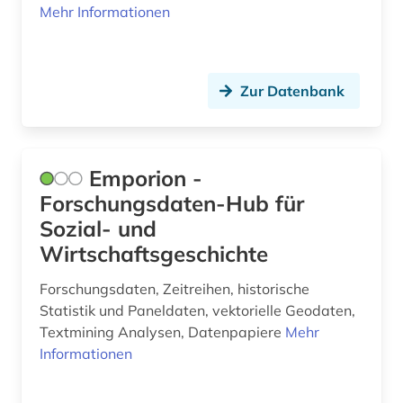
Mehr Informationen
sozialwissenschaften (3)
spektroskopie (1)
Zur Datenbank
statistik (1)
stoffeigenschaft (1)
suchmaschine (1)
Emporion -
Forschungsdaten-Hub für
südamerika (1)
Sozial- und
tagebuch (1)
Wirtschaftsgeschichte
tanz (1)
Forschungsdaten, Zeitreihen, historische
Statistik und Paneldaten, vektorielle Geodaten,
textmining (1)
Textmining Analysen, Datenpapiere
Mehr
theater (1)
Informationen
umfrage (2)