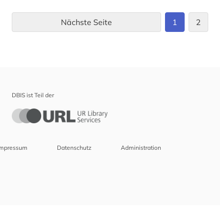
Nächste Seite
1
2
DBIS ist Teil der
Impressum
Datenschutz
Administration