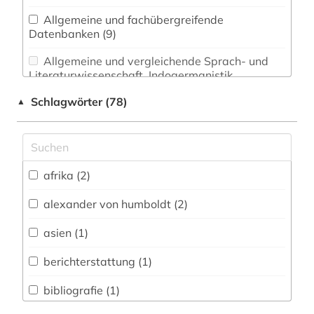
Allgemeine und fachübergreifende
Datenbanken (9)
Allgemeine und vergleichende Sprach- und
Literaturwissenschaft. Indogermanistik.
Außereuropäische Sprachen und Literaturen (0)
Schlagwörter (78)
▲
Anglistik. Amerikanistik (0)
Archäologie (0)
Architektur, Bauingenieur- und
afrika (2)
Vermessungswesen (0)
alexander von humboldt (2)
Biologie, Biotechnologie (3)
asien (1)
Buch- und Bibliothekswesen,
Informationswissenschaft (2)
berichterstattung (1)
Chemie und Pharmazie (3)
bibliografie (1)