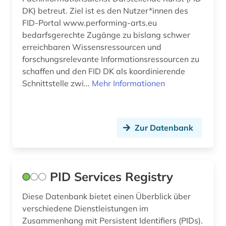
physik (1)
DK) betreut. Ziel ist es den Nutzer*innen des
FID-Portal www.performing-arts.eu
publikationsserver (1)
bedarfsgerechte Zugänge zu bislang schwer
erreichbaren Wissensressourcen und
reise (1)
forschungsrelevante Informationsressourcen zu
schaffen und den FID DK als koordinierende
reiseliteratur (1)
Schnittstelle zwi...
Mehr Informationen
repositorium (1)
repository (2)
Zur Datenbank
repository &lt;informatik&gt; (1)
rohdaten (2)
PID Services Registry
sekundärliteratur (1)
simulation (1)
Diese Datenbank bietet einen Überblick über
verschiedene Dienstleistungen im
sklaverei (1)
Zusammenhang mit Persistent Identifiers (PIDs).