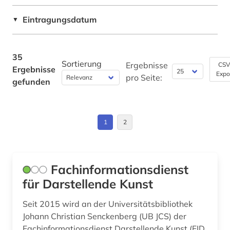
länderkunde (1)
Werkstoffwissenschaften und
Eintragungsdatum
▼
metadaten (1)
Fertigungstechnik (2)
naher osten (1)
Wirtschaftswissenschaften (8)
35
Sortierung
Ergebnisse
CSV
Ergebnisse
Wissenschaftskunde, Forschung, Hochschul-,
online-publikation (1)
Expo
pro Seite:
Museumswesen (1)
gefunden
online-ressource (1)
open access (4)
1
2
open data (2)
open science (1)
Fachinformationsdienst
osteuropa (1)
für Darstellende Kunst
persistent identifier (1)
Seit 2015 wird an der Universitätsbibliothek
Johann Christian Senckenberg (UB JCS) der
pharmazie (1)
Fachinformationsdienst Darstellende Kunst (FID