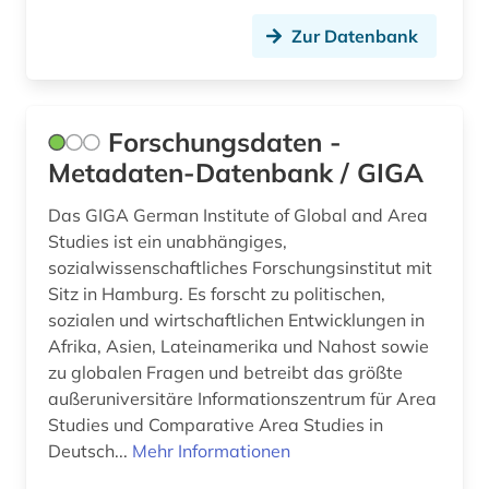
umweltdaten (1)
Zur Datenbank
usa (1)
werkstoffkunde (2)
Forschungsdaten -
wissenschaft (1)
Metadaten-Datenbank / GIGA
wissenschaftliche kooperation (1)
Das GIGA German Institute of Global and Area
Studies ist ein unabhängiges,
wissenschaftlicher text (1)
sozialwissenschaftliches Forschungsinstitut mit
Sitz in Hamburg. Es forscht zu politischen,
zentralasien (1)
sozialen und wirtschaftlichen Entwicklungen in
Afrika, Asien, Lateinamerika und Nahost sowie
zu globalen Fragen und betreibt das größte
außeruniversitäre Informationszentrum für Area
Studies und Comparative Area Studies in
Deutsch...
Mehr Informationen