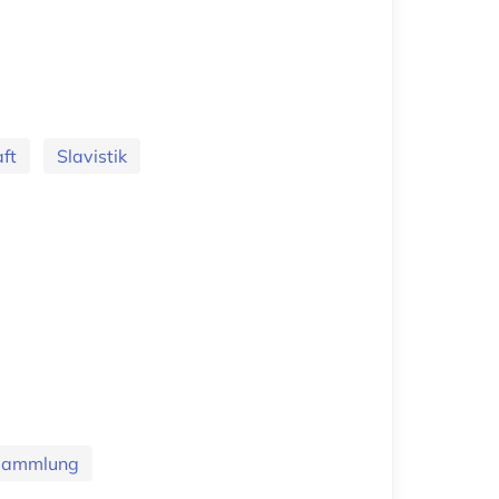
ft
Slavistik
sammlung