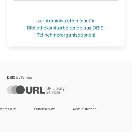
zur Administration (nur für
Bibliotheksmitarbeitende aus DBIS-
Teilnehmerorganisationen)
DBIS ist Teil der
Impressum
Datenschutz
Administration