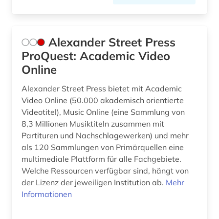
elektronische zeitschrift (11)
elektronisches buch (63)
Alexander Street Press
ProQuest: Academic Video
elementarbildung (1)
Online
empirische pädagogik (1)
Alexander Street Press bietet mit Academic
englischunterricht (1)
Video Online (50.000 akademisch orientierte
Videotitel), Music Online (eine Sammlung von
entscheidungsammlung (1)
8,3 Millionen Musiktiteln zusammen mit
Partituren und Nachschlagewerken) und mehr
entwicklung (3)
als 120 Sammlungen von Primärquellen eine
entwicklungsforschung (1)
multimediale Plattform für alle Fachgebiete.
Welche Ressourcen verfügbar sind, hängt von
entwicklungshilfe (1)
der Lizenz der jeweiligen Institution ab.
Mehr
Informationen
entwicklungsländer (2)
entwicklungspolitik (1)