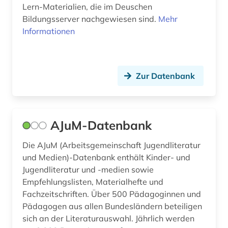
Lern-Materialien, die im Deuschen
didaktik (10)
Bildungsserver nachgewiesen sind.
Mehr
Informationen
didaktik der naturwissenschaften (1)
dienstleistung (4)
Zur Datenbank
dienstrecht (1)
digitales spiel (1)
discovery service (1)
AJuM-Datenbank
diskriminierung (1)
Die AJuM (Arbeitsgemeinschaft Jugendliteratur
und Medien)-Datenbank enthält Kinder- und
dissertation (2)
Jugendliteratur und -medien sowie
diversität (1)
Empfehlungslisten, Materialhefte und
Fachzeitschriften. Über 500 Pädagoginnen und
dokumentenserver (1)
Pädagogen aus allen Bundesländern beteiligen
sich an der Literaturauswahl. Jährlich werden
drittes reich (2)