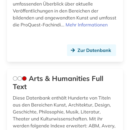
hörbuch (1)
umfassenden Überblick über aktuelle
Veröffentlichungen in den Bereichen der
iea (1)
bildenden und angewandten Kunst und umfasst
die ProQuest-Fachindi...
Mehr Informationen
immigration (1)
indien (1)
indikator (1)
Zur Datenbank
indologie (1)
informatik (4)
Arts & Humanities Full
Text
informationskompetenz (1)
Diese Datenbank enthält Hunderte von Titeln
informationstechnologie (1)
aus den Bereichen Kunst, Architektur, Design,
informationswissenschaften (2)
Geschichte, Philosophie, Musik, Literatur,
Theater und Kulturwissenschaften. Mit ihr
ingenieurwissenschaften (4)
werden folgende Indexe erweitert: ABM, Avery,