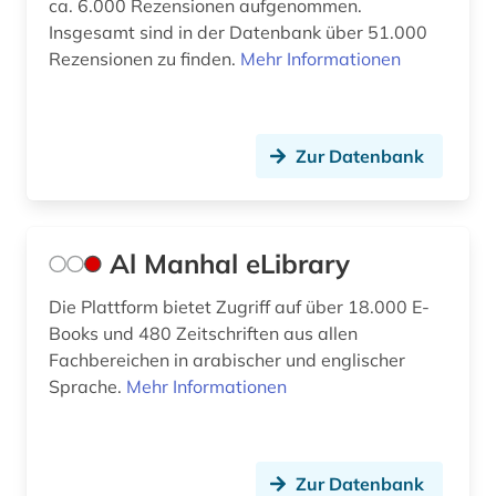
ca. 6.000 Rezensionen aufgenommen.
Insgesamt sind in der Datenbank über 51.000
drogen (1)
Rezensionen zu finden.
Mehr Informationen
drogenmissbrauch (1)
duale oberschule (1)
Zur Datenbank
dänisch-hallesche mission in tranquebar (1)
e-book (2)
Al Manhal eLibrary
e-learning (8)
Die Plattform bietet Zugriff auf über 18.000 E-
e-teaching (1)
Books und 480 Zeitschriften aus allen
ebook (1)
Fachbereichen in arabischer und englischer
Sprache.
Mehr Informationen
economy (1)
einführung (1)
Zur Datenbank
elearning (1)