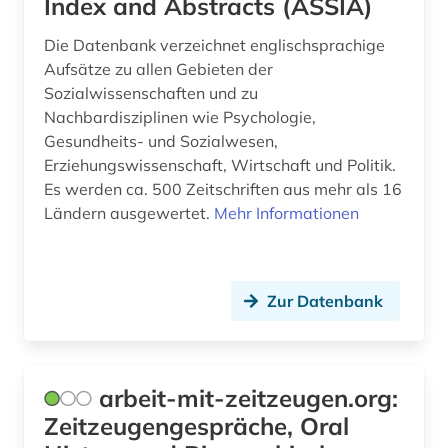
Index and Abstracts (ASSIA)
gender (3)
Die Datenbank verzeichnet englischsprachige
Aufsätze zu allen Gebieten der
gender studies (3)
Sozialwissenschaften und zu
generative ki (1)
Nachbardisziplinen wie Psychologie,
Gesundheits- und Sozialwesen,
geografie (3)
Erziehungswissenschaft, Wirtschaft und Politik.
Es werden ca. 500 Zeitschriften aus mehr als 16
geographie (1)
Ländern ausgewertet.
Mehr Informationen
geowissenschaften (3)
gerichtsentscheidung (1)
Zur Datenbank
gerichtshof (1)
germanistik (3)
arbeit-mit-zeitzeugen.org:
gerontologie (2)
Zeitzeugengespräche, Oral
geschichte (16)