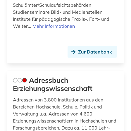
Schulämter/Schulaufsichtsbehörden
daten (1)
Studienseminare Bild- und Medienstellen
Institute für pädagogische Praxis-, Fort- und
datenbank (1)
Weiter...
Mehr Informationen
datensammlung (2)
demographie (5)
Zur Datenbank
demokratie (1)
demokratische bildung (2)
Adressbuch
demoskopie (1)
Erziehungswissenschaft
design (3)
Adressen von 3.800 Institutionen aus den
dessau (1)
Bereichen Hochschule, Schule, Politik und
Verwaltung u.a. Adressen von 4.600
deutsches sprachgebiet (1)
Erziehungswissenschaftlern in Hochschulen und
deutschland (19)
Forschungsbereichen. Dazu ca. 11.000 Lehr-