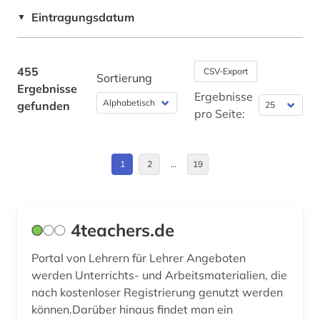
berufsaufbauschule (1)
Großbritannien (2)
Eintragungsdatum
▼
berufsausbildung (2)
Hessen (1)
berufsbildende schule (1)
Israel (4)
455
CSV-Export
Sortierung
Ergebnisse
berufsbildung (5)
Italien (1)
Ergebnisse
gefunden
pro Seite:
berufsfachschule (1)
Moldawien (1)
berufsforschung (1)
Nordrhein-Westfalen (2)
1
2
…
19
berufsoberschule (1)
Norwegen (2)
berufspädagogik (1)
Oesterreich (3)
4teachers.de
berufsschule (1)
Osmanisches Reich (1)
Portal von Lehrern für Lehrer Angeboten
berusbildungssystem (1)
Ostasien (1)
werden Unterrichts- und Arbeitsmaterialien, die
nach kostenloser Registrierung genutzt werden
betriebswirtschaftslehre (1)
Polen (1)
können.Darüber hinaus findet man ein