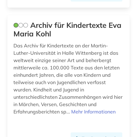
gesundheitswesen (5)
Archiv für Kindertexte Eva
gewalt (2)
Maria Kohl
gewalttätigkeit (1)
Das Archiv für Kindertexte an der Martin-
globales lernen (1)
Luther-Universität in Halle Wittenberg ist das
weltweit einzige seiner Art und beherbergt
globalisierung (4)
mittlerweile ca. 100.000 Texte aus den letzten
goethe (1)
einhundert Jahren, die alle von Kindern und
teilweise auch von Jugendlichen verfasst
grundschule (2)
wurden. Kindheit und Jugend in
unterschiedlichsten Zusammenhängen wird hier
grundschulunterricht (1)
in Märchen, Versen, Geschichten und
Erfahrungsberichten sp...
Mehr Informationen
gruppenspiel (1)
guangzhou (1)