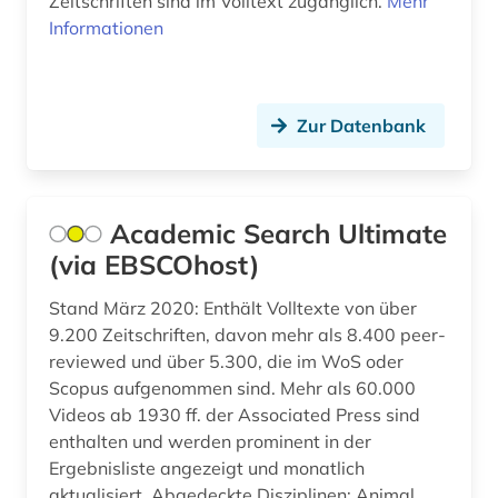
Zeitschriften sind im Volltext zugänglich.
Mehr
bildungswesen (8)
Informationen
bildungswissenschaft (1)
bildungökonomie (1)
Zur Datenbank
biographie (3)
biographistik (1)
Academic Search Ultimate
biologie (3)
(via EBSCOhost)
biologischer landbau (1)
Stand März 2020: Enthält Volltexte von über
9.200 Zeitschriften, davon mehr als 8.400 peer-
biowissenschaften (1)
reviewed und über 5.300, die im WoS oder
book e (1)
Scopus aufgenommen sind. Mehr als 60.000
Videos ab 1930 ff. der Associated Press sind
botanik (1)
enthalten und werden prominent in der
Ergebnisliste angezeigt und monatlich
brief (1)
aktualisiert. Abgedeckte Disziplinen: Animal