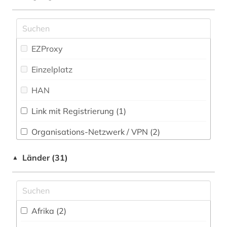
audiovisuelle medien (1)
Physik (26)
aufklärung (1)
Politologie (103)
aufsatzsammlung (1)
EZProxy
Psychologie (123)
ausbildung (3)
Einzelplatz
Rechtswissenschaft (69)
ausbildungsförderung (2)
HAN
Romanistik (36)
auslandsschulden (2)
Link mit Registrierung (1)
Slavistik (28)
außerschulische bildung (2)
Organisations-Netzwerk / VPN (2)
Soziologie (154)
baden-württemberg (2)
Shibboleth (1)
Länder (31)
▲
Sport (32)
basteln (1)
Zugriff vor Ort
Technik (31)
bayern (2)
Theologie und Religionswissenschaften (59)
bayern schulrecht (1)
Afrika (2)
Werkstoffwissenschaften und