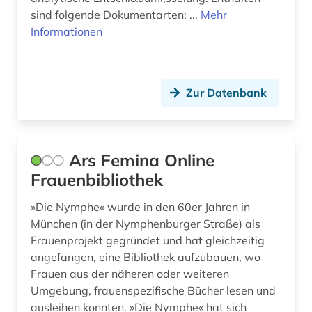
heimunterbringung (1)
sind folgende Dokumentarten: ...
Mehr
heimunterricht (1)
Informationen
herzog (1)
hessen (3)
Zur Datenbank
historische bildungsforschung (1)
historische persönlichkeit (1)
Ars Femina Online
hochschul- und universitätswesen (1)
Frauenbibliothek
hochschuldidaktik (5)
»Die Nymphe« wurde in den 60er Jahren in
München (in der Nymphenburger Straße) als
hochschule (8)
Frauenprojekt gegründet und hat gleichzeitig
angefangen, eine Bibliothek aufzubauen, wo
hochschullehre (1)
Frauen aus der näheren oder weiteren
hochschulmanagement (1)
Umgebung, frauenspezifische Bücher lesen und
ausleihen konnten. »Die Nymphe« hat sich