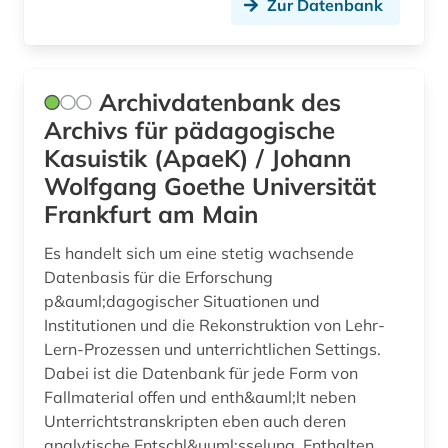
gymnasium (3)
Zur Datenbank
gymnasium philanthopinum (1)
handbuch (2)
Archivdatenbank des
handel (4)
Archivs für pädagogische
Kasuistik (ApaeK) / Johann
handicap (1)
Wolfgang Goethe Universität
hauptschule (2)
Frankfurt am Main
hebräisch (1)
Es handelt sich um eine stetig wachsende
Datenbasis für die Erforschung
heilberuf (1)
p&auml;dagogischer Situationen und
Institutionen und die Rekonstruktion von Lehr-
heilerziehung (1)
Lern-Prozessen und unterrichtlichen Settings.
heilpädagogik (1)
Dabei ist die Datenbank für jede Form von
Fallmaterial offen und enth&auml;lt neben
heim (1)
Unterrichtstranskripten eben auch deren
analytische Entschl&uuml;sselung. Enthalten