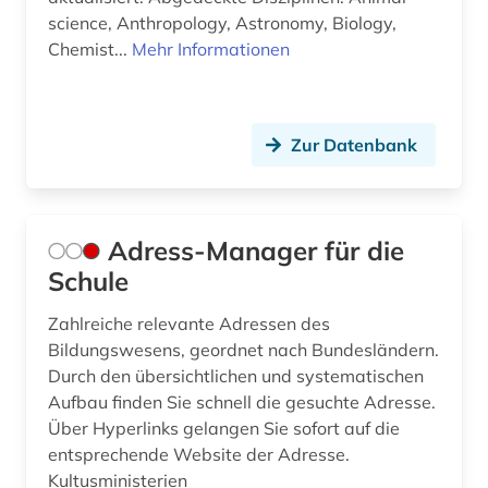
science, Anthropology, Astronomy, Biology,
buch (1)
Chemist...
Mehr Informationen
business (1)
bücher (1)
Zur Datenbank
chemie (12)
chemie fachdidaktik (1)
Adress-Manager für die
china (3)
Schule
coaching (1)
Zahlreiche relevante Adressen des
comic (1)
Bildungswesens, geordnet nach Bundesländern.
Durch den übersichtlichen und systematischen
computerspiele (1)
Aufbau finden Sie schnell die gesuchte Adresse.
computerunterstütztes lernen (1)
Über Hyperlinks gelangen Sie sofort auf die
entsprechende Website der Adresse.
curriculum (2)
Kultusministerien