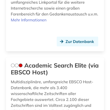
umfangreiches Linkportal für die weitere
bewegungsverhalten (1)
Rheinland-Pfalz (2)
Internetrecherche sowie einen großen
bibliografie (18)
Sachsen (2)
Forenbereich für den Gedankenaustausch u.v.m.
Mehr Informationen
bibliographie (8)
Schweden (3)
bibliothek (1)
Schweiz (2)
Zur Datenbank
bibliothekswissenschaften (2)
Slowakei (3)
biblische studien (1)
Suedostasien (1)
bildarchiv (1)
Academic Search Elite (via
Thueringen (1)
EBSCO Host)
bildliche darstellung (1)
USA (3)
Multidisziplinäre, umfangreiche EBSCO Host-
bildnis (1)
Datenbank, die mehr als 3.400
wissenschaftliche Zeitschriften aller
bildschirmspiel (1)
Fachgebiete auswertet. Circa 2.100 dieser
bildung (22)
Zeitschriften sind im Volltext zugänglich und