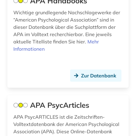
APA Handbooks
europäische kultur (1)
Wichtige grundlegende Nachschlagewerke der
europäische union (6)
“American Psychological Association” sind in
evaluation (1)
dieser Datenbank über die Suchplattform der
APA im Volltext recherchierbar. Eine jeweils
evidenz-basierte medizin (1)
aktuelle Titelliste finden Sie hier.
Mehr
Informationen
experimentelle archäologie (1)
fachdidaktik (1)
fachoberschule (1)
Zur Datenbank
fallstudiensammlung (1)
familie (2)
APA PsycArticles
familie und sozialwesen (1)
APA PsycARTICLES ist die Zeitschriften-
Volltextdatenbank der American Psychological
familienrecht (1)
Association (APA). Diese Online-Datenbank