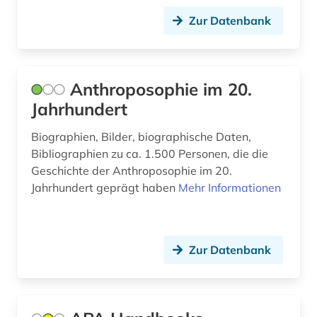
Zur Datenbank
erziehungspraxis (1)
erziehungswesen (1)
Anthroposophie im 20.
erziehungswissenschaft (23)
Jahrhundert
erziehungswissenschaften (8)
Biographien, Bilder, biographische Daten,
erzählen (1)
Bibliographien zu ca. 1.500 Personen, die die
Geschichte der Anthroposophie im 20.
ethnologie (1)
Jahrhundert geprägt haben
Mehr Informationen
europa (3)
europäische gemeinschaft (1)
Zur Datenbank
europäische gemeinschaften (1)
europäische geschichte (1)