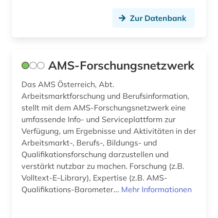
entwicklungstheorie (1)
Zur Datenbank
entwicklungszusammenarbeit (2)
entwicklungsökonomie (1)
AMS-Forschungsnetzwerk
enzyklopädie (2)
Das AMS Österreich, Abt.
Arbeitsmarktforschung und Berufsinformation,
ernst i. (1)
stellt mit dem AMS-Forschungsnetzwerk eine
ernährung (1)
umfassende Info- und Serviceplattform zur
Verfügung, um Ergebnisse und Aktivitäten in der
erwachsenenausbildung (1)
Arbeitsmarkt-, Berufs-, Bildungs- und
Qualifikationsforschung darzustellen und
erwachsenenbildung (10)
verstärkt nutzbar zu machen. Forschung (z.B.
Volltext-E-Library), Expertise (z.B. AMS-
erzieher (1)
Qualifikations-Barometer...
Mehr Informationen
erziehung (13)
erziehungsiwssenschaft (1)