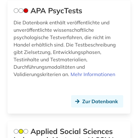
APA PsycTests
freie wohlfahrtspflege (1)
freilichtmuseum (1)
Die Datenbank enthält veröffentlichte und
unveröffentlichte wissenschaftliche
friedenserziehung (1)
psychologische Testverfahren, die nicht im
Handel erhältlich sind. Die Testbeschreibung
fröbel (1)
gibt Zielsetzung, Entwicklungsphasen,
Testinhalte und Testmaterialien,
frühförderung (1)
Durchführungsmodalitäten und
frühpädagogik (2)
Validierungskriterien an.
Mehr Informationen
förderung (1)
förderungsprogramm (3)
Zur Datenbank
gebärdensprache (1)
geisteswissenschaften (38)
Applied Social Sciences
gemeinschafts- und psychiatrische dienste (1)