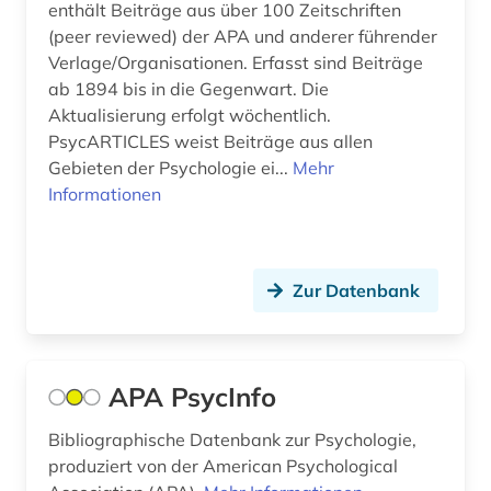
feminismus (2)
enthält Beiträge aus über 100 Zeitschriften
(peer reviewed) der APA und anderer führender
fernstudium (1)
Verlage/Organisationen. Erfasst sind Beiträge
ab 1894 bis in die Gegenwart. Die
fernunterricht (1)
Aktualisierung erfolgt wöchentlich.
fid erziehungswissenschaft und
PsycARTICLES weist Beiträge aus allen
bildungsforschung (1)
Gebieten der Psychologie ei...
Mehr
Informationen
fid nordeuropa (1)
film (2)
Zur Datenbank
filmwissenschaft (2)
finance (1)
finanzwirtschaft (4)
APA PsycInfo
finanzwissenschaft (1)
Bibliographische Datenbank zur Psychologie,
produziert von der American Psychological
flüchtling (1)