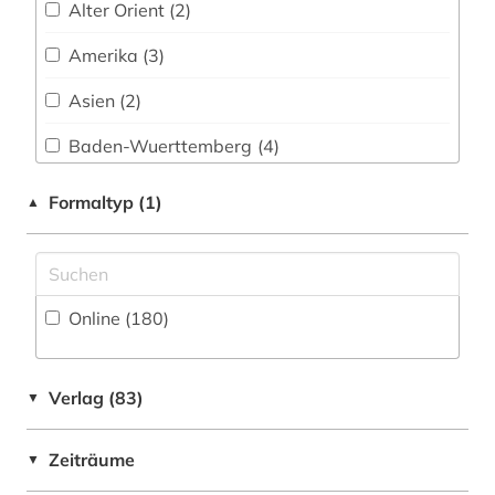
Fertigungstechnik (21)
beeinträchtigung (1)
Alter Orient (2)
behindertenarbeit (2)
Wirtschaftswissenschaften (114)
Amerika (3)
Wirtschaftswissenschaften - Statistische
behindertenpädagogik (2)
Asien (2)
Datenbanken (2)
behinderung (4)
Baden-Wuerttemberg (4)
Wissenschaftskunde, Forschung, Hochschul-,
Museumswesen (31)
berlin (1)
Bayern (4)
Formaltyp (1)
▲
beruf (1)
Byzantinisches Reich (1)
berufliche arbeit (1)
China (6)
Online (180
)
berufliche bildung (1)
Deutschland (67)
berufliche fortbildung (4)
Deutschland (DDR) (1)
Verlag (83)
▼
berufliche fragen der sozialarbeit (1)
Europa (9)
Zeiträume
berufliches gymnasium (1)
▼
Griechenland (Altertum) (1)