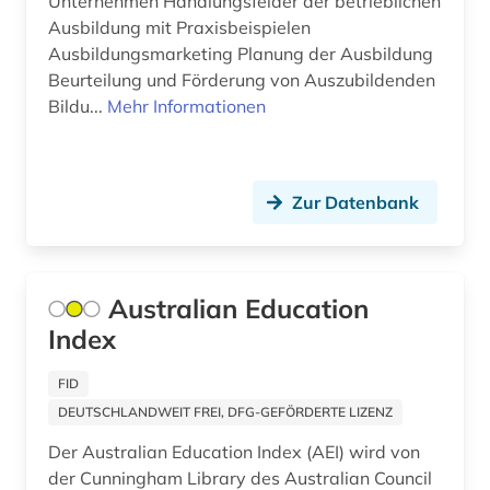
Unternehmen Handlungsfelder der betrieblichen
jahrbuch (4)
Ausbildung mit Praxisbeispielen
Ausbildungsmarketing Planung der Ausbildung
jahresbericht (3)
Beurteilung und Förderung von Auszubildenden
Bildu...
Mehr Informationen
japanologie (1)
judaica (1)
judaistik (1)
Zur Datenbank
juden (2)
judentum (3)
Australian Education
judenverfolgung (1)
Index
judenvernichtung (1)
FID
DEUTSCHLANDWEIT FREI, DFG-GEFÖRDERTE LIZENZ
jugend (2)
Der Australian Education Index (AEI) wird von
jugendarbeit (1)
der Cunningham Library des Australian Council