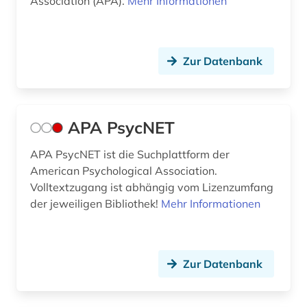
Association (APA).
Mehr Informationen
forschung (1)
forstwissenschaft (1)
Zur Datenbank
fortschrittsbericht (1)
fotografie (1)
APA PsycNET
französische revolution (1)
APA PsycNET ist die Suchplattform der
frauen (1)
American Psychological Association.
frauen- und geschlechterforschung (1)
Volltextzugang ist abhängig vom Lizenzumfang
der jeweiligen Bibliothek!
Mehr Informationen
frauenbewegung (2)
frauenforschung (4)
Zur Datenbank
frauengeschichte (1)
freie bildung (1)