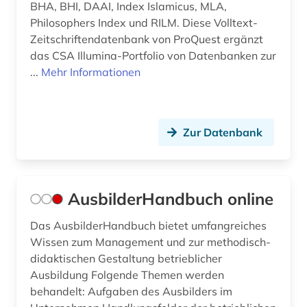
BHA, BHI, DAAI, Index Islamicus, MLA,
inklusion (1)
Philosophers Index und RILM. Diese Volltext-
inklusion &lt;soziologie&gt; (2)
Zeitschriftendatenbank von ProQuest ergänzt
das CSA Illumina-Portfolio von Datenbanken zur
integrierte gesamtschule (1)
...
Mehr Informationen
interkulturelle erziehung (3)
internationaler kreditmarkt (2)
Zur Datenbank
internationaler vergleich (2)
internet (1)
AusbilderHandbuch online
irak (1)
Das AusbilderHandbuch bietet umfangreiches
islamische studien (1)
Wissen zum Management und zur methodisch-
didaktischen Gestaltung betrieblicher
islamwissenschaft (1)
Ausbildung Folgende Themen werden
italien (1)
behandelt: Aufgaben des Ausbilders im