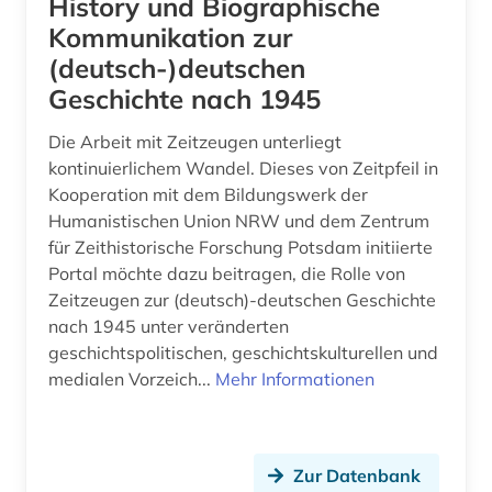
History und Biographische
Kommunikation zur
geschichte 1900-2000 (1)
(deutsch-)deutschen
geschichte 1945- (1)
Geschichte nach 1945
geschichtsunterricht (1)
Die Arbeit mit Zeitzeugen unterliegt
kontinuierlichem Wandel. Dieses von Zeitpfeil in
geschichtswissenschaft (1)
Kooperation mit dem Bildungswerk der
geschlechterforschung (2)
Humanistischen Union NRW und dem Zentrum
für Zeithistorische Forschung Potsdam initiierte
gesetz (2)
Portal möchte dazu beitragen, die Rolle von
Zeitzeugen zur (deutsch)-deutschen Geschichte
gesetze (1)
nach 1945 unter veränderten
geschichtspolitischen, geschichtskulturellen und
gesundheit (4)
medialen Vorzeich...
Mehr Informationen
gesundheit &amp; ernährung (1)
gesundheitsberichterstattung (1)
Zur Datenbank
gesundheitsindikator (2)