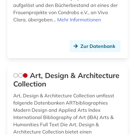
hochschulorganisation (1)
aufgelöst und den Bücherbestand an eines der
Frauenprojekte von Condrobs e.V., an Viva
hochschulpolitik (1)
Clara, übergeben...
Mehr Informationen
hochschulprofil (1)
hochschulpädagogik (1)
Zur Datenbank
hochschulschrift (2)
hochschulschriften (1)
Art, Design & Architecture
hochschulunterricht (3)
Collection
hochschulwesen (2)
Art, Design & Architecture Collection umfasst
holocaust (1)
folgende Datenbanken ARTbibliographies
Modern Design and Applied Arts Index
hort (1)
International Bibliography of Art (IBA) Arts &
Humanities Full Text Die Art, Design &
humanitäre hilfe (1)
Architecture Collection bietet einen