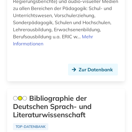
Regierungsberichte) und audio-visueller Medien
Slowenien (31)
zu allen Bereichen der Pädagogik: Schul- und
aeronomie (1)
Spanien (93)
Unterrichtswesen, Vorschulerziehung,
Sonderpädagogik, Schulen und Hochschulen,
aerospace (1)
Suedamerika (103)
Lehrerausbildung, Erwachsenenbildung,
aesopus (1)
Berufsausbildung u.a. ERIC w...
Mehr
Suedasien (27)
Informationen
afanasij a. (1)
Suedostasien (26)
affekt (1)
Suedosteuropa (45)
Zur Datenbank
afghanistan (5)
Thueringen (30)
african diaspora (1)
Tschechische Republik (77)
african studies (2)
Bibliographie der
Tuerkei (32)
Deutschen Sprach- und
african women (1)
USA (368)
Literaturwissenschaft
afrika (71)
Ukraine (54)
TOP-DATENBANK
afrika amerika großbritannien sklavenhandel