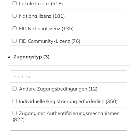
Lokale Lizenz (518)
1822-1922 (1)
Zeitungs-, Zeitschriftenbibliographie (112
)
Musikwissenschaft (528)
Nationallizenz (181)
1833-1969 (1)
Natur- und Umweltschutz (328)
FID Nationallizenz (135)
1834-1966 (1)
Pädagogik (450)
FID Community-Lizenz (76)
1840 -1999 (1)
Philosophie (483)
FID Campuslizenz (2)
1848 (1)
Zugangstyp (3)
▲
Physik (311)
ZB MED (5)
1850 (1)
Politologie (1082)
1850-1940 (1)
Pressemedien (183)
Andere Zugangsbedingungen (12)
1869-1952 (1)
Psychologie (348)
Individuelle Registrierung erforderlich (350)
19. jahrhundert (3)
Rechtswissenschaft (1526)
Zugang mit Authentifizierungsmechanismen
1900-1949 (1)
(822)
Romanistik (557)
1914-1919 (1)
Slavistik (306)