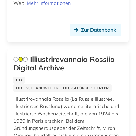
Oesterreich (311)
Welt.
Mehr Informationen
achim von werke (1)
Osmanisches Reich (16)
acquisitions (1)
Ostasien (56)
Zur Datenbank
actes (1)
Osteuropa (105)
acts (1)
Ostmitteleuropa (36)
Illiustrirovannaia Rossiia
adel (4)
Palaestina (15)
Digital Archive
adelsfamilie (2)
Polen (94)
FID
administration (1)
Portugal (34)
DEUTSCHLANDWEIT FREI, DFG-GEFÖRDERTE LIZENZ
administrative service (1)
Illiustrirovannaia Rossiia (La Russie Illustrée,
Rheinland-Pfalz (34)
Illustriertes Russland) war eine literarische und
administrative tribunal (1)
Roemisches Reich (36)
illustrierte Wochenzeitschrift, die von 1924 bis
1939 in Paris erschien. Bei dem
adolf (1)
Rumänien (30)
Gründungsherausgeber der Zeitschrift, Miron
adorno (1)
Mironov, handelt es sich um einen prominenten