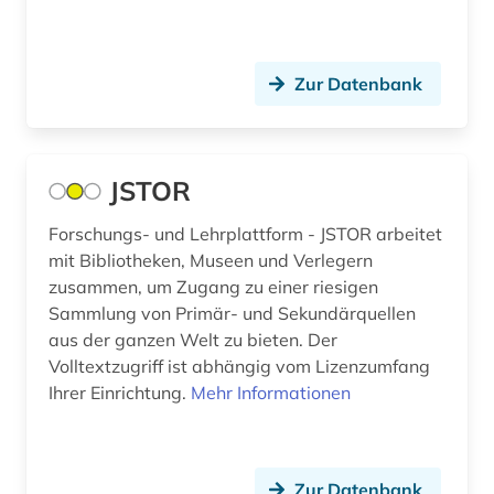
altenglisch (8)
altenheim (1)
Zur Datenbank
altenhilfe (2)
altenmedizin (1)
JSTOR
altenpflege (5)
alter (3)
Forschungs- und Lehrplattform - JSTOR arbeitet
mit Bibliotheken, Museen und Verlegern
alter druck (2)
zusammen, um Zugang zu einer riesigen
Sammlung von Primär- und Sekundärquellen
alter orient (7)
aus der ganzen Welt zu bieten. Der
Volltextzugriff ist abhängig vom Lizenzumfang
altern (2)
Ihrer Einrichtung.
Mehr Informationen
alternativbewegung (2)
alternative (5)
Zur Datenbank