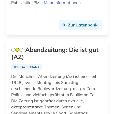
alltag (8)
Publizistik (IPM...
Mehr Informationen
alltagsgegenstand (1)
alltagsgeschichte &lt;fach&gt; (4)
Zur Datenbank
alltagskultur (4)
alltagsleben (1)
Abendzeitung: Die ist gut
alma-tadema (1)
(AZ)
almanach (5)
TOP-DATENBANK
aloys ludwig (1)
Die Münchner Abendzeitung (AZ) ist eine seit
1948 jeweils Montags bis Samstags
alpen (1)
erscheinende Boulevardzeitung. mit großem
alpenverein südtirol (1)
Politik-und vielfach gerühmten Feuilleton-Teil.
Die Zeitung ist geprägt durch aktuelle,
alphabet (1)
akzeptanzstarke Themen, Serien und
Serviceelemente sowie Sport. Samstags