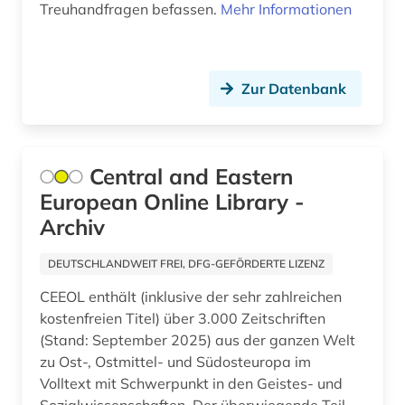
Treuhandfragen befassen.
Mehr Informationen
agrochemikalie (1)
agrophysik (1)
Zur Datenbank
agäische kultur (1)
ahnen (1)
Central and Eastern
ahnenforschung (1)
European Online Library -
aids (1)
Archiv
akademie (1)
DEUTSCHLANDWEIT FREI, DFG-GEFÖRDERTE LIZENZ
akademie der bildenden künste (1)
CEEOL enthält (inklusive der sehr zahlreichen
kostenfreien Titel) über 3.000 Zeitschriften
akademie der bildenden künste münchen (1)
(Stand: September 2025) aus der ganzen Welt
akademie der künste (1)
zu Ost-, Ostmittel- und Südosteuropa im
Volltext mit Schwerpunkt in den Geistes- und
akademie der wissenschaften (1)