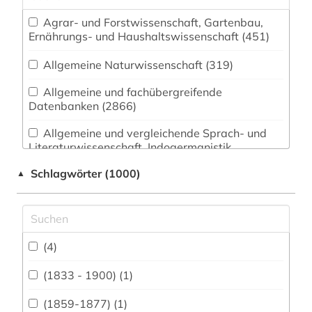
Agrar- und Forstwissenschaft, Gartenbau,
Ernährungs- und Haushaltswissenschaft (451)
Allgemeine Naturwissenschaft (319)
Allgemeine und fachübergreifende
Datenbanken (2866)
Allgemeine und vergleichende Sprach- und
Literaturwissenschaft. Indogermanistik.
Außereuropäische Sprachen und Literaturen
Schlagwörter (1000)
▲
(830)
Anglistik. Amerikanistik (756)
Archäologie (324)
(4)
Architektur, Bauingenieur- und
Vermessungswesen (523)
(1833 - 1900) (1)
Biologie, Biotechnologie (928)
(1859-1877) (1)