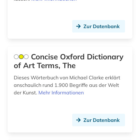
alben (1)
albert (3)
Zur Datenbank
albert (1879-1955) (1)
alberto caeiro (1)
Concise Oxford Dictionary
albertus, magnus, heiliger | katholischer
of Art Terms, The
theologe; bischof; philosoph; alchemist;
naturwissenschaftler; heiliger (1)
Dieses Wörterbuch von Michael Clarke erklärt
anschaulich rund 1.900 Begriffe aus der Welt
albrecht (4)
der Kunst.
Mehr Informationen
albrecht <mainz (1)
album (1)
Zur Datenbank
aleksandr a. (1)
aleksandr n. (1)