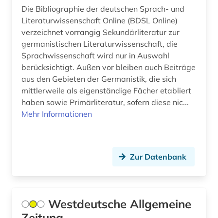
Unbekannt (1)
Die Bibliographie der deutschen Sprach- und
lateinamerika (1)
Literaturwissenschaft Online (BDSL Online)
Ungarn (51)
afrikaans (1)
verzeichnet vorrangig Sekundärliteratur zur
germanistischen Literaturwissenschaft, die
Vatikanstadt (9)
afrikaforschung (2)
Sprachwissenschaft wird nur in Auswahl
Zypern (6)
berücksichtigt. Außen vor bleiben auch Beiträge
afrikanische sprachen (1)
aus den Gebieten der Germanistik, die sich
afrikanistik (3)
mittlerweile als eigenständige Fächer etabliert
haben sowie Primärliteratur, sofern diese nic...
afrikastudien (2)
Mehr Informationen
afrikawissenschaften (3)
afro-amerikanische frauen (1)
Zur Datenbank
afro-amerikanische geschichte (1)
afro-amerikanische literatur (1)
Westdeutsche Allgemeine
afroamerikaner (5)
Zeitung