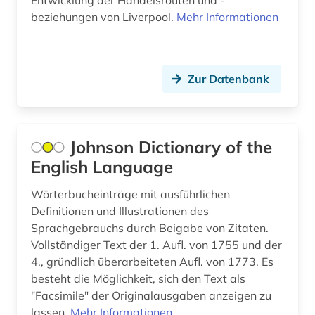
Entwicklung der Handelsrouten und -
beziehungen von Liverpool.
Mehr Informationen
aktiengesellschaft (1)
aktieninformationen (4)
Zur Datenbank
aktienkurse (1)
aktienmarkt (1)
aktienrecht (2)
Johnson Dictionary of the
English Language
aktuelles lexikon (1)
Wörterbucheinträge mit ausführlichen
akupunktur (1)
Definitionen und Illustrationen des
akustik (1)
Sprachgebrauchs durch Beigabe von Zitaten.
Vollständiger Text der 1. Aufl. von 1755 und der
alain (2)
4., gründlich überarbeiteten Aufl. von 1773. Es
besteht die Möglichkeit, sich den Text als
albanien (6)
"Facsimile" der Originalausgaben anzeigen zu
lassen.
Mehr Informationen
albanisch (1)