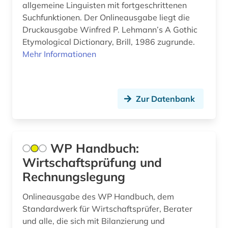
allgemeine Linguisten mit fortgeschrittenen
agrarprodukt (2)
Suchfunktionen. Der Onlineausgabe liegt die
Druckausgabe Winfred P. Lehmann’s A Gothic
agrarproduktion (1)
Etymological Dictionary, Brill, 1986 zugrunde.
Mehr Informationen
agrarrecht (2)
agrarsektor (1)
agrarsoziologie (2)
Zur Datenbank
agrarwirtchaft (1)
agrarwirtschaft (3)
WP Handbuch:
agrarwissenschaft (11)
Wirtschaftsprüfung und
Rechnungslegung
agrarwissenschaften (3)
Onlineausgabe des WP Handbuch, dem
agricola (1)
Standardwerk für Wirtschaftsprüfer, Berater
und alle, die sich mit Bilanzierung und
agrikulturchemie (2)