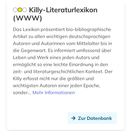
Killy-Literaturlexikon
alemannisch (1)
(WWW)
alexander von humboldt (3)
Das Lexikon präsentiert bio-bibliographische
alexandr s. (1)
Artikel zu allen wichtigen deutschsprachigen
Autoren und Autorinnen vom Mittelalter bis in
alf laila wa-laila (2)
die Gegenwart. Es informiert umfassend über
Leben und Werk eines jeden Autors und
alfred (1)
ermöglicht so eine leichte Einordnung in den
alfred escher (1)
zeit- und literaturgeschichtlichen Kontext. Der
Killy erfasst nicht nur die größten und
algebra (1)
wichtigsten Autoren einer jeden Epoche,
sonder...
Mehr Informationen
algerien (1)
alighieri (3)
Zur Datenbank
alkohol (2)
alkoholismus (1)