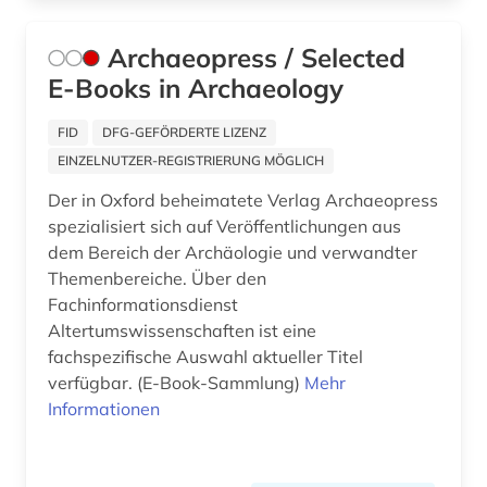
allgemein (1)
Archaeopress / Selected
E-Books in Archaeology
allgemein bildende schule (1)
allgemeine geschäftsbedingungen (1)
FID
DFG-GEFÖRDERTE LIZENZ
EINZELNUTZER-REGISTRIERUNG MÖGLICH
allgemeine kulturwissenschaft (1)
Der in Oxford beheimatete Verlag Archaeopress
allgemeine medizinische datenbank (3)
spezialisiert sich auf Veröffentlichungen aus
dem Bereich der Archäologie und verwandter
allgemeine sammelwerke (1)
Themenbereiche. Über den
Fachinformationsdienst
allgemeine und vergleichende
Altertumswissenschaften ist eine
literaturwissenschaft (1)
fachspezifische Auswahl aktueller Titel
allgemeine und vergleichende sprach- und
verfügbar. (E-Book-Sammlung)
Mehr
literaturwissenschaft (2)
Informationen
allgemeine volkswirtschaftslehre (3)
allgemeine ökologie (1)