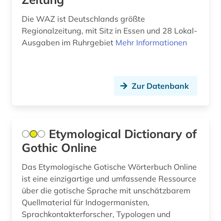
afroamerikanische musik (5)
Die WAZ ist Deutschlands größte
Regionalzeitung, mit Sitz in Essen und 28 Lokal-
agder (2)
Ausgaben im Ruhrgebiet
Mehr Informationen
agence france-presse (1)
agende (1)
Zur Datenbank
agentur (1)
aggressivität (1)
Etymological Dictionary of
agrar- (1)
Gothic Online
agrarforschung (2)
Das Etymologische Gotische Wörterbuch Online
agrargeschichte (2)
ist eine einzigartige und umfassende Ressource
über die gotische Sprache mit unschätzbarem
agrarkultur (1)
Quellmaterial für Indogermanisten,
agrarmarkt (2)
Sprachkontakterforscher, Typologen und