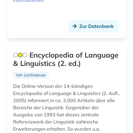
Informationen
altkarte (1)
altlast (1)
Zur Datenbank
altlastensanierung (1)
altlastsanierung (3)
altniederländisch (2)
Encyclopedia of Language
& Linguistics (2. ed.)
altnordisch (6)
TOP-DATENBANK
altnorwegisch (1)
Die Online-Version der 14-bändigen
altokzitanisch (3)
Encyclopedia of Language & Linguistics (2. Aufl.,
2005) informiert in ca. 3.000 Artikeln über alle
altorientalistik (2)
Bereiche der Linguistik. Gegenüber der
altpersisch (1)
Ausgabe von 1993 hat dieses zentrale
Referenzwerk der Linguistik zahlreiche
altschwedisch (3)
Erweiterungen erhalten. So wurden u.a.