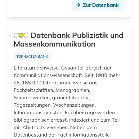
Zur Datenbank
allgemeinenzyklopädien (1)
allgemeiner teil (1)
Datenbank Publizistik und
allgemeines bauingenieurwesen (1)
Massenkommunikation
allgemeines bibliothekswesen (1)
TOP-DATENBANK
allgemeines prozessrecht und zivilprozess (1)
Literaturnachweise: Gesamter Bereich der
Kommunikationswissenschaft. Seit 1980 mehr
allgemeines sozialversicherungsgesetz (1)
als 165.000 Literaturnachweise aus
allgemeines verwaltungsrecht (1)
Fachzeitschriften, Monographien,
Sammelwerken, grauer Literatur,
allgemeinmedizin (1)
Tageszeitungen, Wochenzeitungen,
Informationsdiensten. Fachbeiträge werden
allierte (1)
bibliographisch erfasst, indexiert und zum Teil
allmende (1)
mit Abstracts versehen. Neben dem
Datenbestand der Fachinformationsstelle