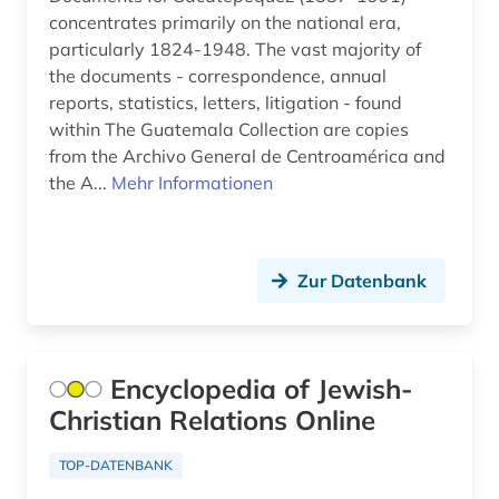
Login mit FID-Kennung (1)
concentrates primarily on the national era,
abgasemission (1)
GUS (29)
particularly 1824-1948. The vast majority of
Login mit FID-Kennung (8)
abgeordnetenhaus (1)
the documents - correspondence, annual
Gibraltar (2)
reports, statistics, letters, litigation - found
Login mit FID-Kennung (1)
abgeordneter (6)
Griechenland (13)
within The Guatemala Collection are copies
Login mit FID-Kennung (10)
from the Archivo General de Centroamérica and
abholzung (1)
Griechenland (Altertum) (38)
the A...
Mehr Informationen
Nationallizenz (1)
abkommen (1)
Großbritannien (310)
Nationallizenz (1)
abkürzung (19)
Hamburg (21)
Zur Datenbank
Nationallizenz (2)
abkürzungen (2)
Hessen (58)
Nationallizenz (125)
abkürzungsverzeichnis (1)
Irland (44)
Nationallizenz-Login für registrierte
Encyclopedia of Jewish-
abolitionismus (1)
Einzelpersonen (57)
Island (54)
Christian Relations Online
abraham (1)
Nationallizenz-Login für registrierte
Israel (76)
Einzelpersonen (1)
TOP-DATENBANK
abraham geiger kolle (1)
Italien (155)