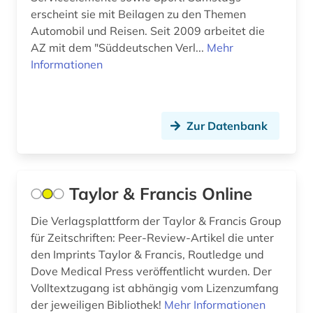
alphabetischer katalog (2)
erscheint sie mit Beilagen zu den Themen
Automobil und Reisen. Seit 2009 arbeitet die
alsfeld (1)
AZ mit dem "Süddeutschen Verl...
Mehr
altamerikanistik (1)
Informationen
altbaumodernisierung (2)
altbestand (6)
Zur Datenbank
altdänisch (3)
alte drucke (2)
Taylor & Francis Online
alte geschichte (9)
Die Verlagsplattform der Taylor & Francis Group
alte landesschule korbach (1)
für Zeitschriften: Peer-Review-Artikel die unter
den Imprints Taylor & Francis, Routledge und
alte nationalgalerie (2)
Dove Medical Press veröffentlicht wurden. Der
Volltextzugang ist abhängig vom Lizenzumfang
alte sorte (1)
der jeweiligen Bibliothek!
Mehr Informationen