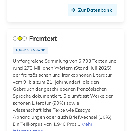
altes ägypten (5)
Zur Datenbank
altfinnisch (1)
altfranzösisch (8)
Frantext
altfäröisch (1)
TOP-DATENBANK
altgermanistik (5)
Umfangreiche Sammlung von 5.703 Texten und
altgriechisch (4)
rund 273 Millionen Wörtern (Stand: Juli 2025)
der französischen und frankophonen Literatur
altgutnisch (1)
vom 9. bis zum 21. Jahrhundert, die den
althochdeutsch (4)
Gebrauch der geschriebenen französischen
Sprache dokumentiert. Sie umfasst Werke der
altisländisch (1)
schönen Literatur (90%) sowie
wissenschaftliche Texte wie Essays,
altitalienisch (1)
Abhandlungen oder auch Briefwechsel (10%).
altkanaanäisch (1)
Ein Teilkorpus von 1.940 Pros...
Mehr