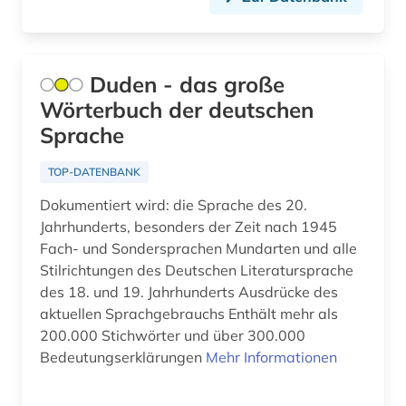
alternative medizin (2)
alternativmedizin (1)
Duden - das große
altersmedizin (1)
Wörterbuch der deutschen
altersversorung (1)
Sprache
altertum (31)
TOP-DATENBANK
altertumswissenschaft (35)
Dokumentiert wird: die Sprache des 20.
Jahrhunderts, besonders der Zeit nach 1945
altertumswissenschaften (13)
Fach- und Sondersprachen Mundarten und alle
altes buch (17)
Stilrichtungen des Deutschen Literatursprache
des 18. und 19. Jahrhunderts Ausdrücke des
altes testament (12)
aktuellen Sprachgebrauchs Enthält mehr als
200.000 Stichwörter und über 300.000
altes testament griechisch (1)
Bedeutungserklärungen
Mehr Informationen
altes testament lateinisch (1)