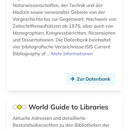
Naturwissenschaften, der Technik und der
abtei cluny (1)
Nationallizenz-Login für registrierte
Mecklenburg-Vorpommern (32)
Medizin sowie verwandter Gebiete von der
Einzelpersonen (1)
Vorgeschichte bis zur Gegenwart. Nachweis von
abwanderung (1)
Mittelamerika (65)
Zeitschriftenaufsätzen ab 1975, aber auch von
Nationallizenz-Login für registrierte
Einzelpersonen (1)
abwasser (8)
Monographien, Kongressberichten, Rezensionen
Moldawien (17)
und Dissertationen. Die Datenbank beinhaltet
Nationallizenz-Login für registrierte
abwasserabgabengesetz (1)
vier bibliografische Verzeichnisse:ISIS Current
Monaco (3)
Einzelpersonen (3)
Bibliography of ...
Mehr Informationen
abwassertechnik (2)
Montenegro (19)
abwassertechnische vereinigung (1)
Niederlande (132)
Zur Datenbank
abwassertechnologie (2)
Niedersachsen (51)
abzeichen (1)
Nordamerika (44)
academia sinica (1)
World Guide to Libraries
Nordrhein-Westfalen (50)
academiens (1)
Norwegen (139)
Aktuelle Adressen und detaillierte
Bestandsübersichten zu den Bibliotheken der
accum (1)