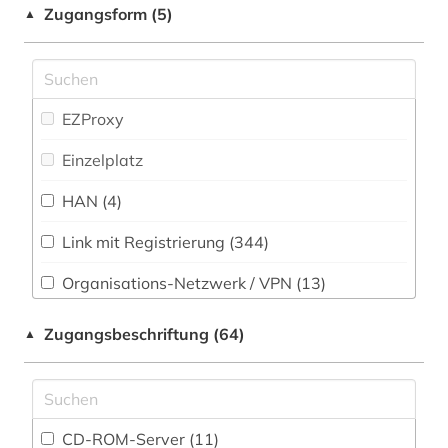
Zugangsform (5)
1939-1945 (1)
▲
Soziologie (886)
1940-1944 (1)
Sport (123)
1940-1945 (1)
EZProxy
Statistik (15)
1941-1945 (1)
Einzelplatz
Technik (490)
1948-1980 (1)
HAN (4)
Theologie und Religionswissenschaften (903)
1948-1992 (1)
Link mit Registrierung (344)
Tiermedizin (20)
1963-1965 (2)
Organisations-Netzwerk / VPN (13)
Werkstoffwissenschaften und
1968 (1)
Fertigungstechnik (405)
Shibboleth (3)
Zugangsbeschriftung (64)
▲
1980-1989 (1)
Wirtschaftswissenschaften (1550)
Zugriff vor Ort (2)
Wissenschaftskunde, Forschung, Hochschul-,
20. jahrhundert (5)
Museumswesen (238)
20.jahrhundert (1)
CD-ROM-Server (11)