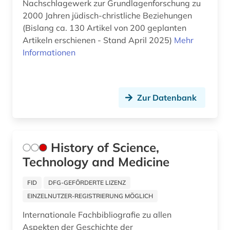
Nachschlagewerk zur Grundlagenforschung zu
Nationallizenz-Login für registrierte
abraum (1)
Einzelpersonen (104)
2000 Jahren jüdisch-christliche Beziehungen
Japan (33)
(Bislang ca. 130 Artikel von 200 geplanten
Nationallizenz-Login für registrierte
abrechnung (1)
Jugoslawien (21)
Artikeln erschienen - Stand April 2025)
Mehr
Einzelpersonen (4)
Informationen
abrüstung (3)
Kanada (83)
Nationallizenz-Login für registrierte
Einzelpersonen (1)
abschaffung (1)
Korea (13)
Nationallizenz-Login für registrierte
Zur Datenbank
abschlussarbeit (2)
Kroatien (40)
Einzelpersonen (18)
abschlussarbeiten (1)
Lettland (25)
Nationallizenz-Login für registrierte
Einzelpersonen (1)
abschnitt 1 (3)
History of Science,
Liechtenstein (16)
Nationallizenz-Login für registrierte
Technology and Medicine
abschnitt 2 (2)
Litauen (28)
Einzelpersonen (20)
absolvent (1)
FID
DFG-GEFÖRDERTE LIZENZ
Nationallizenz-Login für registrierte
Luxemburg (16)
Einzelpersonen (1)
EINZELNUTZER-REGISTRIERUNG MÖGLICH
abstract (2)
Makedonien (16)
Internationale Fachbibliografie zu allen
Nationallizenz-Login für registrierte
abstract-dienst (1)
Einzelpersonen (1)
Aspekten der Geschichte der
Malta (4)