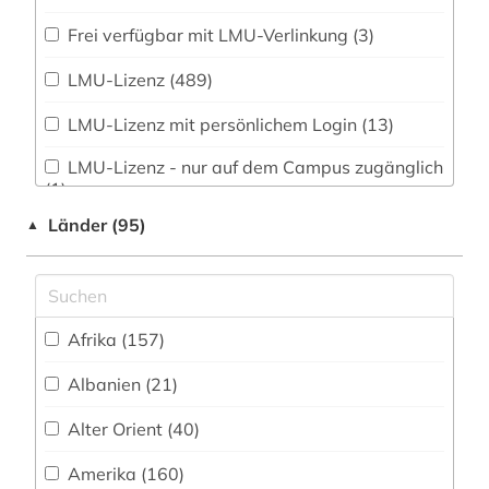
2003> (1)
Frei verfügbar mit LMU-Verlinkung (3)
3d-gebäudemodelle (1)
LMU-Lizenz (489)
3d-karte (1)
LMU-Lizenz mit persönlichem Login (13)
3d-möbelmodelle (1)
LMU-Lizenz - nur auf dem Campus zugänglich
(1)
3r-prinzip (2)
Länder (95)
▲
LMU-Lizenz - Nutzung nur vor Ort (CD-ROM-
a-prima-vista-singen (1)
Server) (1)
a-prima-vista-spiel (1)
LMU-Lizenz über persönliches Verlagskonto
(6)
a. f. dalin (1)
Afrika (157)
Nationallizenz (32)
aachen (2)
Albanien (21)
Persönliche Registrierung (77)
aacr (2)
Alter Orient (40)
Direktzugriff für Institutionsangehörige (1)
aalborg (1)
Amerika (160)