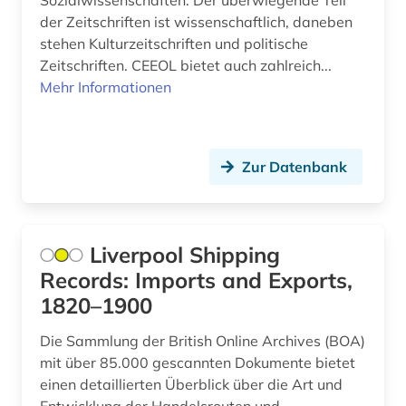
Sozialwissenschaften. Der überwiegende Teil
der Zeitschriften ist wissenschaftlich, daneben
akademien der wissenschaft (1)
stehen Kulturzeitschriften und politische
Zeitschriften. CEEOL bietet auch zahlreich...
akademieschrift (1)
Mehr Informationen
akademiker (1)
akdademie der künste (1)
Zur Datenbank
akkadisch (2)
akkreditierung (1)
Liverpool Shipping
akronym (7)
Records: Imports and Exports,
akte (2)
1820–1900
aktie (6)
Die Sammlung der British Online Archives (BOA)
mit über 85.000 gescannten Dokumente bietet
aktien (1)
einen detaillierten Überblick über die Art und
aktienanalyse (5)