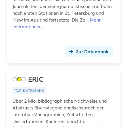
Russland, Sowjetunion (193)
Journalisten, der seine journalistische Laufbahn
adressbuch (106)
Saarland (26)
nach ersten Stationen in St. Petersburg und
Kiew im Ausland fortsetzte. Die Ze...
Mehr
adressdatenbank (1)
Sachsen (44)
Informationen
adresse (10)
Sachsen-Anhalt (19)
adressen (2)
San Marino (1)
Zur Datenbank
adressensammlung (1)
Schleswig-Holstein (18)
adressenverzeichnis (1)
Schweden (279)
ERIC
adressverzeichnis (34)
Schweiz (238)
TOP-DATENBANK
adreßbuch (9)
Serbien (30)
Über 2 Mio. bibliographische Nachweise und
adventisten (1)
Skandinavien (20)
Abstracts überwiegend englischsprachiger
Literatur (Monographien, Zeitschriften,
aerodynamik (1)
Slowakei (39)
Dissertationen, Konferenzberichte,
aeronautik (1)