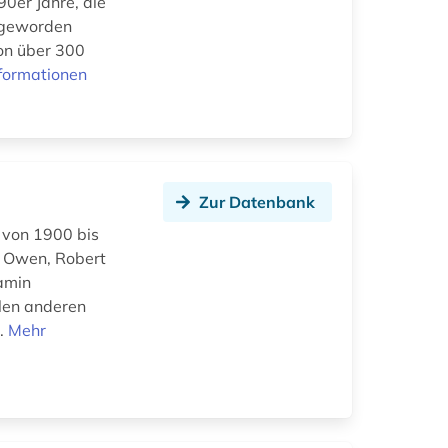
90er Jahre, die
t geworden
on über 300
formationen
Zur Datenbank
n von 1900 bis
d Owen, Robert
jamin
len anderen
..
Mehr