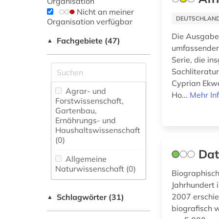
Organisation
Nicht an meiner
DEUTSCHLANDW
Organisation verfügbar
Die Ausgabe 
Fachgebiete (47)
▲
umfassenden 
Serie, die i
Sachliteratu
Cyprian Ekwe
Agrar- und
Ho...
Mehr In
Forstwissenschaft,
Gartenbau,
Ernährungs- und
Haushaltswissenschaft
(0)
Dat
Allgemeine
Naturwissenschaft (0)
Biographisch
Jahrhundert 
Allgemeine und
2007 erschie
Schlagwörter (31)
fachübergreifende
▲
Datenbanken (1)
biografisch 