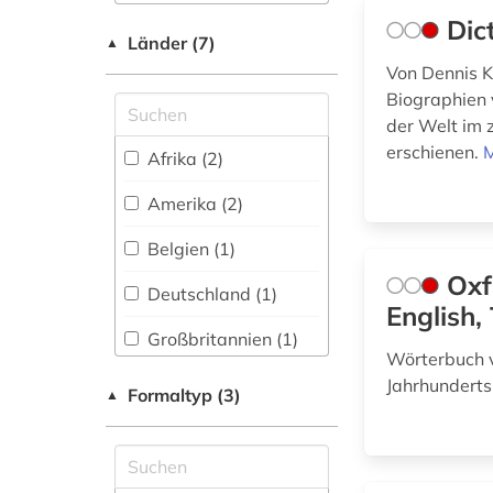
Physik (0)
Dic
Länder (7)
▲
Politologie (2)
Von Dennis 
Biographien 
Pressemedien (0)
der Welt im 
erschienen.
M
Psychologie (0)
Afrika (2)
Rechtswissenschaft
Amerika (2)
(0)
Belgien (1)
Romanistik (0)
Oxf
Deutschland (1)
English,
Slavistik (0)
Großbritannien (1)
Soziologie (1)
Wörterbuch v
Niederlande (1)
Jahrhunderts.
Formaltyp (3)
▲
Sport (0)
USA (1)
Statistik (0)