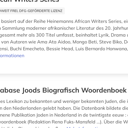
EIT FREI, DFG-GEFÖRDERTE LIZENZ
basiert auf der Reihe Heinemanns African Writers Series, ei
Sammlung moderner afrikanischer Literatur des 20. Jahrhun
nsgesamt mehr als 300 Titel umfasst, beinhaltet Lyrik, Drama
r von Autoren wie Ama Ata Aidoo, Mongo Beti, Steve Biko, D
nsi, Buchi Emecheta, Bessie Head, Luis Bernardo Honwana,
formationen
abase Joods Biografisch Woordenboek
es Lexikon zu bekannten und weniger bekannten Juden, die 
in den Niederlanden gelebt haben. Die Datenbank bildete die
nene Publikation Joden in Nederland in de twintigste eeuw :
woordenboek (Redaktion Rena Fuks-Mansfeld ...). Über die W