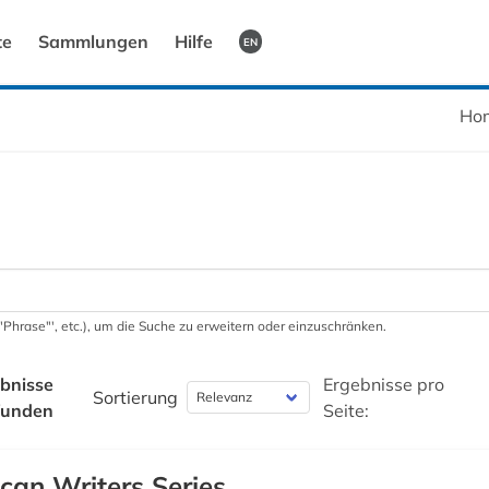
te
Sammlungen
Hilfe
EN
Ho
 '"Phrase"', etc.), um die Suche zu erweitern oder einzuschränken.
bnisse
Ergebnisse pro
Sortierung
funden
Seite:
ican Writers Series