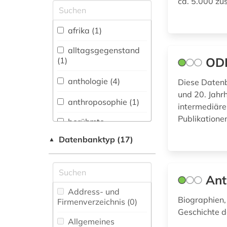
ca. 5.000 zu
Allgemeine und
vergleichende Sprach-
und
afrika (1)
Literaturwissenschaft.
Indogermanistik.
alltagsgegenstand
Außereuropäische
OD
(1)
Sprachen und
Literaturen (1)
anthologie (4)
Diese Datenb
und 20. Jahr
Anglistik.
anthroposophie (1)
intermediären
Amerikanistik (7)
Publikatione
berühmte
Archäologie (0)
persönlichkeit (1)
Datenbanktyp (17)
▲
Architektur,
biographie (6)
Bauingenieur- und
Vermessungswesen (0)
design (1)
Ant
Biologie,
Address- und
deutschland (1)
Biotechnologie (0)
Biographien,
Firmenverzeichnis (0
)
Geschichte d
elektronisches buch
Buch- und
Allgemeines
(1)