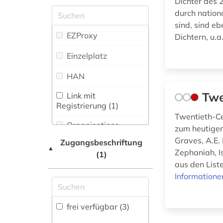
Dichter des 2
Maschinenbau (0)
wörterbuch (3)
Zeitungs-,
durch nation
Zeitschriftenbibliographie
Mathematik (0)
zeitgenossen (1)
sind, sind e
(0
)
EZProxy
Dichtern, u.a
Medien- und
zivilgesellschaft (1)
Kommunikationswissenschaften,
Einzelplatz
Kommunikationsdesign (0)
HAN
Medizin (1)
Twe
Link mit
Militärwissenschaft
Registrierung (1)
(0)
Twentieth-Ce
Organisations-
zum heutigen
Musikwissenschaft
Netzwerk / VPN
Graves, A.E.
Zugangsbeschriftung
(0)
▲
Zephaniah, I
(1)
Shibboleth
Natur- und
aus den List
Umweltschutz (0)
Zugriff vor Ort
Informatione
Pädagogik (1)
frei verfügbar (3)
Philosophie (0)