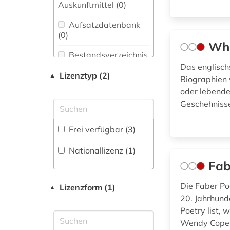
Bibliothekswesen,
Auskunftmittel (0
)
Informationswissenschaft
englisch (3)
(0)
Aufsatzdatenbank
(0
)
englisches
Chemie und
Who
sprachgebiet (2)
Pharmazie (0)
Bestandsverzeichnis
(0
)
Das englisch
flandern <belgien>
Elektrotechnik,
Lizenztyp (2)
▲
(1)
Biographien
Elektronik,
Biographische
oder lebende
Nachrichtentechnik (0)
Datenbank (4
)
geschichte 1900-
Geschehnisse
2000 (13)
Energietechnik (0)
Buchhandelsverzeichnis
Frei verfügbar (3)
großbritannien (1)
Ethnologie (0)
(0
)
Nationallizenz (1)
industriedesign (1)
Disziplinäre
Geographie (0)
Fab
Forschungsdatenrepositorien
intermediäre
(0
)
Geowissenschaften
institution (1)
Die Faber Po
(0)
Lizenzform (1)
▲
Disziplinäre
20. Jahrhund
juden (1)
Repositorien (0
Germanistik.
)
Poetry list, 
Niederlandistik.
Wendy Cope
literatur (1)
Fachbibliographie
Skandinavistik (0)