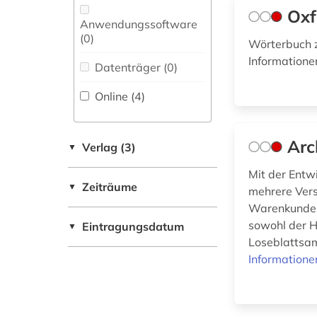
Technik (0)
Oxf
Anwendungssoftware
Theologie und
(0
)
Religionswissenschaften
Wörterbuch z
(2)
Informatione
Datenträger (0
)
Tiermedizin (0)
Online (4
)
Werkstoffwissenschaften
und Fertigungstechnik (0)
Arc
Verlag (3)
▼
Mit der Entw
Wirtschaftswissenschaften
Zeiträume
▼
mehrere Vers
(0)
Warenkunden
sowohl der He
Eintragungsdatum
▼
Wissenschaftskunde,
Loseblattsam
Forschung, Hochschul-,
Informatione
Museumswesen (0)