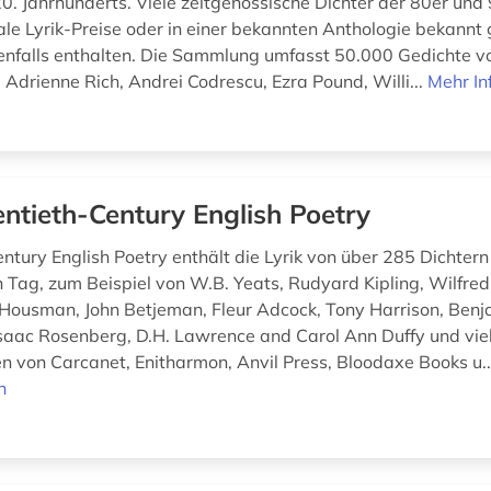
0. Jahrhunderts. Viele zeitgenössische Dichter der 80er und 
ale Lyrik-Preise oder in einer bekannten Anthologie bekann
benfalls enthalten. Die Sammlung umfasst 50.000 Gedichte v
. Adrienne Rich, Andrei Codrescu, Ezra Pound, Willi...
Mehr In
ntieth-Century English Poetry
ntury English Poetry enthält die Lyrik von über 285 Dichter
 Tag, zum Beispiel von W.B. Yeats, Rudyard Kipling, Wilfre
 Housman, John Betjeman, Fleur Adcock, Tony Harrison, Ben
saac Rosenberg, D.H. Lawrence and Carol Ann Duffy und vie
en von Carcanet, Enitharmon, Anvil Press, Bloodaxe Books u.
n