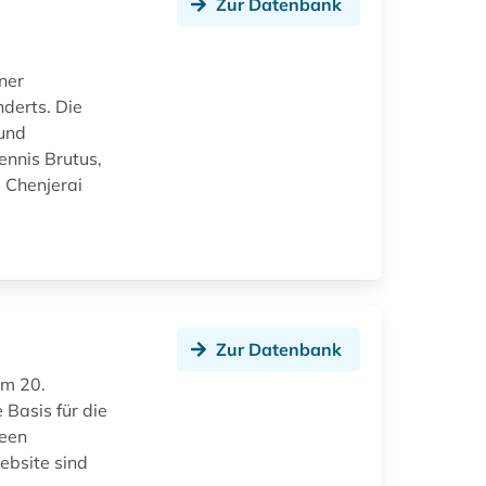
Zur Datenbank
ner
derts. Die
 und
ennis Brutus,
 Chenjerai
Zur Datenbank
im 20.
 Basis für die
 een
ebsite sind