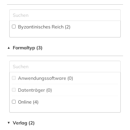
Soziologie (0)
Sport (0)
Byzantinisches Reich (2)
Statistik (0)
Technik (0)
Formaltyp (3)
▲
Theologie und Religionswissenschaften (1)
Tiermedizin (0)
Werkstoffwissenschaften und
Anwendungssoftware (0
)
Fertigungstechnik (0)
Datenträger (0
)
Wirtschaftswissenschaften (0)
Online (4
)
Wissenschaftskunde, Forschung, Hochschul-,
Museumswesen (0)
Verlag (2)
▼