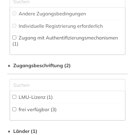
Zeitungs-, Zeitschriftenbibliographie (0
)
Musikwissenschaft (0)
Andere Zugangsbedingungen
Natur- und Umweltschutz (0)
Individuelle Registrierung erforderlich
Pädagogik (0)
Zugang mit Authentifizierungsmechanismen
Philosophie (0)
(1)
Physik (0)
Zugangsbeschriftung (2)
▲
Politologie (0)
Pressemedien (0)
Psychologie (0)
LMU-Lizenz (1)
Rechtswissenschaft (0)
frei verfügbar (3)
Romanistik (0)
Slavistik (0)
Länder (1)
▲