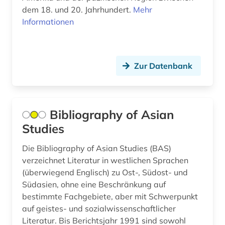
Oesterreich (2)
dem 18. und 20. Jahrhundert.
Mehr
südostasien (5)
Informationen
Osmanisches Reich (2)
südosteuropa (1)
Osteuropa (7)
tagebuch (1)
Zur Datenbank
Ostmitteleuropa (2)
taiwan (21)
Palaestina (2)
technologie (1)
Polen (2)
Bibliography of Asian
usa (1)
Studies
Portugal (2)
vertriebener (1)
Die Bibliography of Asian Studies (BAS)
Rheinland-Pfalz (1)
virtuelle fachbibliothek (1)
verzeichnet Literatur in westlichen Sprachen
(überwiegend Englisch) zu Ost-, Südost- und
Roemisches Reich (1)
volkserzählung (1)
Südasien, ohne eine Beschränkung auf
Rumänien (1)
bestimmte Fachgebiete, aber mit Schwerpunkt
volkslied (1)
auf geistes- und sozialwissenschaftlicher
Russland, Sowjetunion (2)
Literatur. Bis Berichtsjahr 1991 sind sowohl
volksreligion (2)