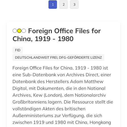
Italien (2)
1
2
3
missionszeitschrift (1)
Japan (4)
mittlerer osten (1)
Jugoslawien (1)
Foreign Office Files for
mündliche überlieferung (1)
China, 1919 - 1980
Kanada (1)
naher osten (2)
Korea (4)
FID
national archives london (1)
DEUTSCHLANDWEIT FREI, DFG-GEFÖRDERTE LIZENZ
Kroatien (1)
nationalbibliothek (1)
Foreign Office Files for China, 1919 - 1980 ist
Lettland (1)
eine Sub-Datenbank von Archives Direct, einer
nationale minderheit (1)
Datenbank des Herstellers Adam Matthew
Liechtenstein (1)
Digital, mit Dokumenten, die in den National
oral history (1)
Archives, Kew (London), dem Nationalarchiv
Litauen (1)
orientalistik (1)
Großbritanniens lagern. Die Ressource stellt die
Luxemburg (1)
vollständigen Akten des britischen
ostasien (7)
Außenministeriums zur Verfügung, die sich
Makedonien (2)
zwischen 1919 und 1980 mit China, Hongkong
osteuropa (1)