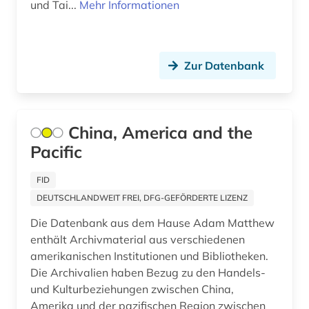
und Tai...
Mehr Informationen
Malta (2)
politik (5)
Mecklenburg-Vorpommern (1)
quelle (2)
Mittelamerika (4)
Zur Datenbank
rara (2)
Moldawien (1)
religionswissenschaft (2)
Monaco (1)
China, America and the
sicherheitspolitik (1)
Pacific
Montenegro (1)
sinologie (9)
Niederlande (2)
FID
sinologische zeitschrift (1)
DEUTSCHLANDWEIT FREI, DFG-GEFÖRDERTE LIZENZ
Niedersachsen (1)
sozialwissenschaften (1)
Die Datenbank aus dem Hause Adam Matthew
Nordamerika (3)
enthält Archivmaterial aus verschiedenen
statistik (1)
amerikanischen Institutionen und Bibliotheken.
Nordrhein-Westfalen (1)
Die Archivalien haben Bezug zu den Handels-
südamerika (1)
und Kulturbeziehungen zwischen China,
Norwegen (2)
südasien (3)
Amerika und der pazifischen Region zwischen