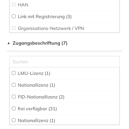
HAN
großbritannien (4)
Technik (0)
Link mit Registrierung (3)
haiguan-zongshui-wusishu (1)
Theologie und Religionswissenschaften (5)
Organisations-Netzwerk / VPN
handel (3)
Tiermedizin (0)
Shibboleth
handelsrecht (1)
Zugangsbeschriftung (7)
▲
Werkstoffwissenschaften und
Zugriff vor Ort
handschrift (1)
Fertigungstechnik (0)
herkunftsländerinformation (1)
Wirtschaftswissenschaften (5)
LMU-Lizenz (1)
Wissenschaftskunde, Forschung, Hochschul-,
hongkong (2)
Museumswesen (0)
Nationallizenz (1)
india office (1)
FID-Nationallizenz (2)
indigenes volk (1)
frei verfügbar (31)
indologie (1)
Nationallizenz (1)
international (1)