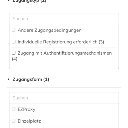
Zugangstyp (2)
fid asien (9)
Philosophie (1)
fid-asien (1)
Physik (0)
fid-lizenz (1)
Andere Zugangsbedingungen
Politologie (9)
flucht (1)
Individuelle Registrierung erforderlich (3)
Pressemedien (0)
frankreich (1)
Zugang mit Authentifizierungsmechanismen
Psychologie (0)
(4)
geisteswissenschaften (1)
Rechtswissenschaft (4)
geografie (1)
Zugangsform (1)
▲
Romanistik (1)
geschichte (14)
Slavistik (0)
geschichte 1917-1970 (1)
Soziologie (3)
EZProxy
geschichte chinas (1)
Sport (0)
Einzelplatz
gis (1)
Statistik (0)