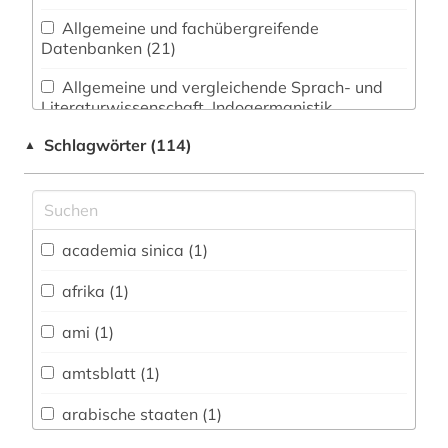
Allgemeine und fachübergreifende
Datenbanken (21)
Allgemeine und vergleichende Sprach- und
Literaturwissenschaft. Indogermanistik.
Außereuropäische Sprachen und Literaturen (5)
Schlagwörter (114)
▲
Anglistik. Amerikanistik (0)
Archäologie (2)
Architektur, Bauingenieur- und
academia sinica (1)
Vermessungswesen (0)
afrika (1)
Biologie, Biotechnologie (1)
ami (1)
Buch- und Bibliothekswesen,
Informationswissenschaft (3)
amtsblatt (1)
Chemie und Pharmazie (0)
arabische staaten (1)