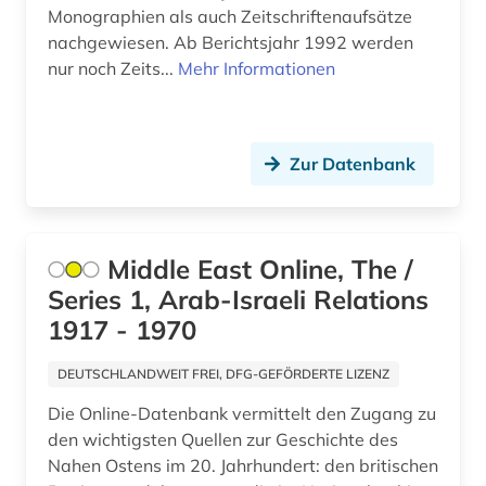
Monographien als auch Zeitschriftenaufsätze
Saarland (1)
wirtschaftsrecht (1)
nachgewiesen. Ab Berichtsjahr 1992 werden
Schweden (1)
nur noch Zeits...
Mehr Informationen
wirtschaftswissenschaften (1)
Schweiz (1)
wissenschaft (1)
Spanien (1)
Zur Datenbank
yami (1)
Suedamerika (3)
zeischrift (1)
Suedasien (6)
zeitschrift (2)
Middle East Online, The /
Suedostasien (9)
Series 1, Arab-Israeli Relations
zeitschriftenaufsatz (1)
1917 - 1970
Suedosteuropa (4)
zeitung (3)
Tuerkei (1)
DEUTSCHLANDWEIT FREI, DFG-GEFÖRDERTE LIZENZ
zentralasien (1)
Die Online-Datenbank vermittelt den Zugang zu
USA (1)
zwangsvertreibung (1)
den wichtigsten Quellen zur Geschichte des
Nahen Ostens im 20. Jahrhundert: den britischen