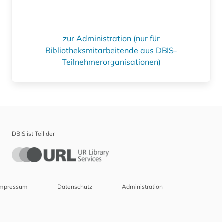
zur Administration (nur für
Bibliotheksmitarbeitende aus DBIS-
Teilnehmerorganisationen)
DBIS ist Teil der
Impressum
Datenschutz
Administration