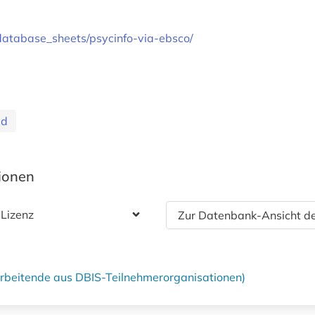
g/database_sheets/psycinfo-via-ebsco/
id
tionen
 Lizenz
Zur Datenbank-Ansicht de
tarbeitende aus DBIS-Teilnehmerorganisationen)