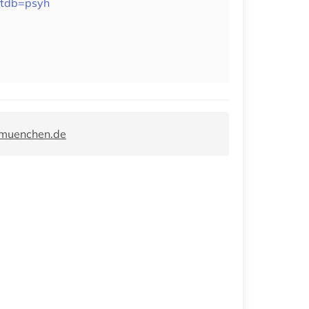
ultdb=psyh
-muenchen.de