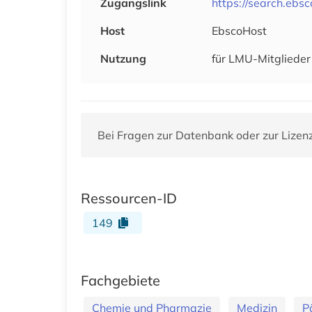
Zugangslink
https://search.ebs
Host
EbscoHost
Nutzung
für LMU-Mitglieder 
Bei Fragen zur Datenbank oder zur Lizen
Ressourcen-ID
149
Fachgebiete
Chemie und Pharmazie
Medizin
P