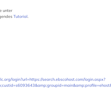
e unter
lgendes
Tutorial
.
clc.org/login?url=https://search.ebscohost.com/login.aspx?
p;custid=s6093643&amp;groupid=main&amp;profile=ehost