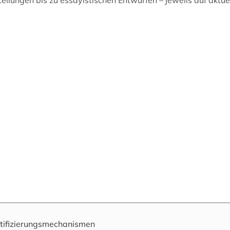
stellungen bis zu essayistischen Entwürfen – jeweils auf akt
tifizierungsmechanismen