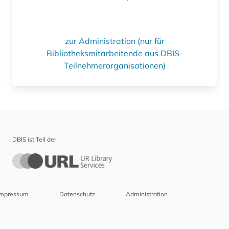
zur Administration (nur für
Bibliotheksmitarbeitende aus DBIS-
Teilnehmerorganisationen)
DBIS ist Teil der
Impressum
Datenschutz
Administration