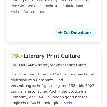
Zeitung der türkischen Republik und förderte
agrochemikalie (1)
den Glauben an Demokratie, Säkularismu...
Mehr Informationen
agrophysik (1)
agäische kultur (1)
ahnen (1)
Zur Datenbank
ahnenforschung (1)
aids (1)
Literary Print Culture
akademie (1)
DEUTSCHLANDWEIT FREI, DFG-GEFÖRDERTE LIZENZ
akademie der bildenden künste (1)
Die Datenbank Literary Print Culture beinhaltet
digitalisiertes Geschäfts- und
akademie der bildenden künste münchen (1)
Verwaltungsschriftgut der Jahre 1554 bis 2007
akademie der künste (1)
aus dem historischen Archiv der Stationers
Company, der 1443 in London gegründeten
akademie der wissenschaften (1)
englischen Buchhändlergilde.
Mehr