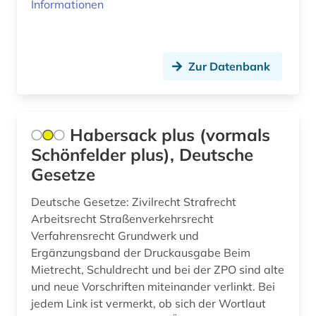
Informationen
akademien der wissenschaft (1)
akademieschrift (1)
Zur Datenbank
akademiker (1)
akdademie der künste (1)
akkadisch (2)
Habersack plus (vormals
Schönfelder plus), Deutsche
akkreditierung (1)
Gesetze
akronym (7)
Deutsche Gesetze: Zivilrecht Strafrecht
akte (2)
Arbeitsrecht Straßenverkehrsrecht
Verfahrensrecht Grundwerk und
aktie (6)
Ergänzungsband der Druckausgabe Beim
Mietrecht, Schuldrecht und bei der ZPO sind alte
aktien (1)
und neue Vorschriften miteinander verlinkt. Bei
aktienanalyse (5)
jedem Link ist vermerkt, ob sich der Wortlaut