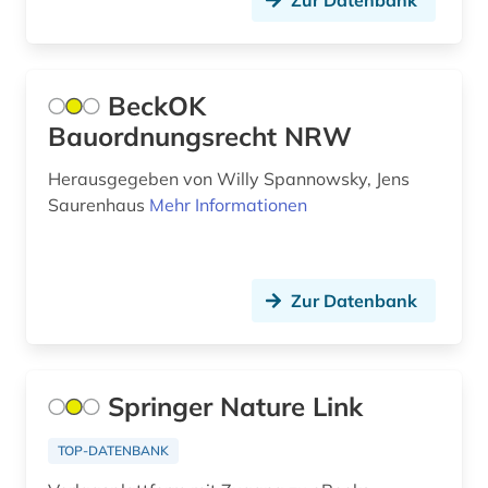
Zur Datenbank
allgemein (1)
allgemein bildende schule (1)
BeckOK
allgemeine geschäftsbedingungen (1)
Bauordnungsrecht NRW
allgemeine kulturwissenschaft (1)
Herausgegeben von Willy Spannowsky, Jens
allgemeine medizinische datenbank (3)
Saurenhaus
Mehr Informationen
allgemeine sammelwerke (1)
allgemeine und vergleichende
Zur Datenbank
literaturwissenschaft (1)
allgemeine und vergleichende sprach- und
literaturwissenschaft (2)
Springer Nature Link
allgemeine volkswirtschaftslehre (3)
TOP-DATENBANK
allgemeine ökologie (1)