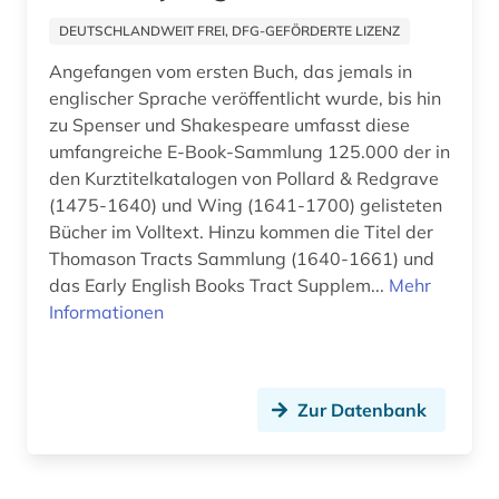
DEUTSCHLANDWEIT FREI, DFG-GEFÖRDERTE LIZENZ
altfinnisch (1)
Angefangen vom ersten Buch, das jemals in
altfranzösisch (8)
englischer Sprache veröffentlicht wurde, bis hin
zu Spenser und Shakespeare umfasst diese
altfäröisch (1)
umfangreiche E-Book-Sammlung 125.000 der in
altgermanistik (5)
den Kurztitelkatalogen von Pollard & Redgrave
(1475-1640) und Wing (1641-1700) gelisteten
altgriechisch (4)
Bücher im Volltext. Hinzu kommen die Titel der
Thomason Tracts Sammlung (1640-1661) und
altgutnisch (1)
das Early English Books Tract Supplem...
Mehr
Informationen
althochdeutsch (4)
altisländisch (1)
altitalienisch (1)
Zur Datenbank
altkanaanäisch (1)
altkarte (1)