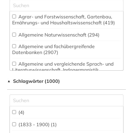
Agrar- und Forstwissenschaft, Gartenbau,
Ernährungs- und Haushaltswissenschaft (419)
Allgemeine Naturwissenschaft (294)
Allgemeine und fachübergreifende
Datenbanken (2907)
Allgemeine und vergleichende Sprach- und
Literaturwissenschaft. Indogermanistik.
Außereuropäische Sprachen und Literaturen
Schlagwörter (1000)
▲
(790)
Anglistik. Amerikanistik (718)
Archäologie (310)
(4)
Architektur, Bauingenieur- und
Vermessungswesen (491)
(1833 - 1900) (1)