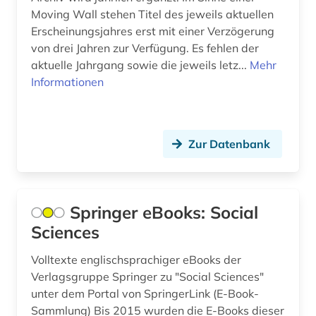
Moving Wall stehen Titel des jeweils aktuellen
alben (1)
Erscheinungsjahres erst mit einer Verzögerung
albert (3)
von drei Jahren zur Verfügung. Es fehlen der
aktuelle Jahrgang sowie die jeweils letz...
Mehr
albert (1879-1955) (1)
Informationen
alberto caeiro (1)
albertus, magnus, heiliger | katholischer
theologe; bischof; philosoph; alchemist;
Zur Datenbank
naturwissenschaftler; heiliger (1)
albrecht (4)
Springer eBooks: Social
albrecht <mainz (1)
Sciences
album (1)
Volltexte englischsprachiger eBooks der
aleksandr a. (1)
Verlagsgruppe Springer zu "Social Sciences"
unter dem Portal von SpringerLink (E-Book-
aleksandr n. (1)
Sammlung) Bis 2015 wurden die E-Books dieser