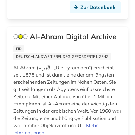
afroamerikanische musik (5)
Zur Datenbank
agder (2)
agence france-presse (1)
Al-Ahram Digital Archive
agende (1)
FID
agentur (1)
DEUTSCHLANDWEIT FREI, DFG-GEFÖRDERTE LIZENZ
aggressivität (1)
Al-Ahram (الأهرام‎, „Die Pyramiden”) erscheint
seit 1875 und ist damit eine der am längsten
agrar- (1)
erscheinenden Zeitungen im Nahen Osten. Sie
agrarforschung (2)
gilt seit langem als Ägyptens einflussreichste
Zeitung. Mit einer Auflage von über 1 Million
agrargeschichte (2)
Exemplaren ist Al-Ahram eine der wichtigsten
Zeitungen in der arabischen Welt. Vor 1960 war
agrarkultur (1)
die Zeitung eine unabhängige Publikation und
agrarmarkt (2)
war für ihre Objektivität und U...
Mehr
Informationen