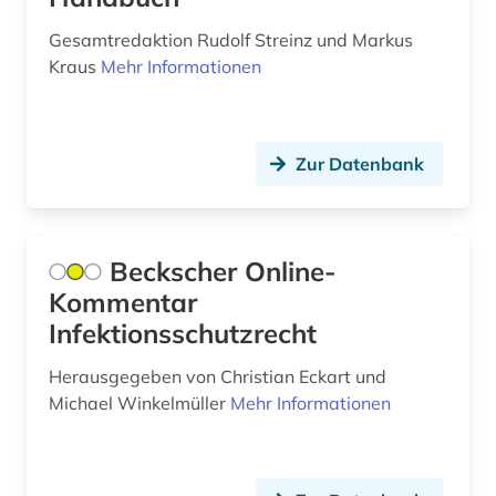
abraham geiger kolle (1)
Italien (155)
Gesamtredaktion Rudolf Streinz und Markus
abraum (1)
Kraus
Mehr Informationen
Japan (33)
abrechnung (1)
Jugoslawien (21)
abrüstung (3)
Kanada (82)
Zur Datenbank
abschaffung (1)
Korea (13)
abschlussarbeit (2)
Kroatien (40)
Beckscher Online-
abschlussarbeiten (1)
Lettland (25)
Kommentar
Infektionsschutzrecht
abschnitt 1 (3)
Liechtenstein (16)
abschnitt 2 (2)
Herausgegeben von Christian Eckart und
Litauen (28)
Michael Winkelmüller
Mehr Informationen
absolvent (1)
Luxemburg (16)
abstract (2)
Makedonien (16)