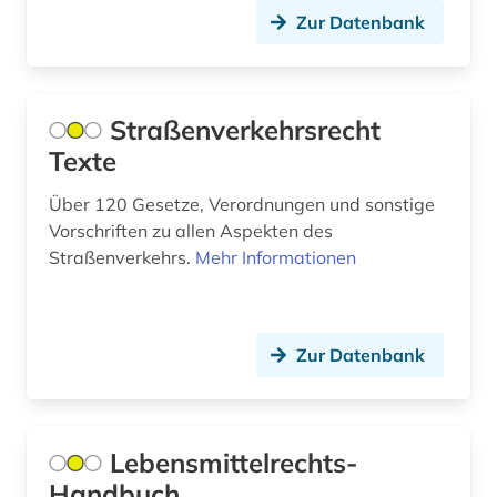
abgabeordnung (1)
Frankreich (198)
Zur Datenbank
Nationallizenz-Login für registrierte
abgasemission (1)
Einzelpersonen (1)
GUS (29)
Nationallizenz-Login für registrierte
abgeordnetenhaus (1)
Gibraltar (2)
Einzelpersonen (16)
Straßenverkehrsrecht
abgeordneter (6)
Griechenland (13)
Texte
Nationallizenz-Login für registrierte
Einzelpersonen (1)
abholzung (1)
Griechenland (Altertum) (38)
Über 120 Gesetze, Verordnungen und sonstige
Nationallizenz-Login für registrierte
Vorschriften zu allen Aspekten des
abkommen (1)
Großbritannien (310)
Einzelpersonen (1)
Straßenverkehrs.
Mehr Informationen
abkürzung (19)
Hamburg (21)
Nationallizenz-Login für registrierte
Einzelpersonen (1)
abkürzungen (2)
Hessen (58)
Zur Datenbank
Nationallizenz-Login für registrierte
abkürzungsverzeichnis (1)
Irland (44)
Einzelpersonen (1)
abolitionismus (1)
Nationallizenz-Login für registrierte
Island (54)
Einzelpersonen (3)
Lebensmittelrechts-
abraham (1)
Israel (75)
Handbuch