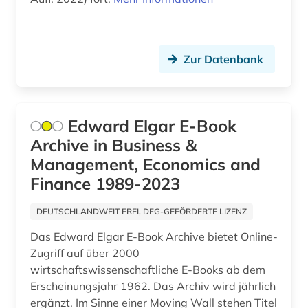
alltagsgegenstand (1)
alltagsgeschichte &lt;fach&gt; (4)
Zur Datenbank
alltagskultur (4)
alltagsleben (1)
Edward Elgar E-Book
alma-tadema (1)
Archive in Business &
almanach (5)
Management, Economics and
Finance 1989-2023
aloys ludwig (1)
DEUTSCHLANDWEIT FREI, DFG-GEFÖRDERTE LIZENZ
alpen (1)
Das Edward Elgar E-Book Archive bietet Online-
alpenverein südtirol (1)
Zugriff auf über 2000
wirtschaftswissenschaftliche E-Books ab dem
alphabet (1)
Erscheinungsjahr 1962. Das Archiv wird jährlich
alphabetischer katalog (2)
ergänzt. Im Sinne einer Moving Wall stehen Titel