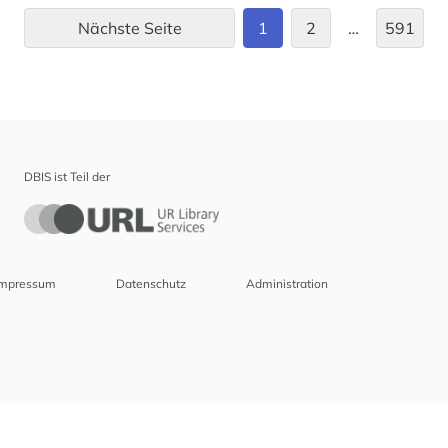
Nächste Seite
1
2
…
591
altlast (1)
altlastensanierung (1)
altlastsanierung (3)
altniederländisch (2)
DBIS ist Teil der
altnordisch (6)
altnorwegisch (1)
altokzitanisch (3)
Impressum
Datenschutz
Administration
altorientalistik (2)
altpersisch (1)
altschwedisch (3)