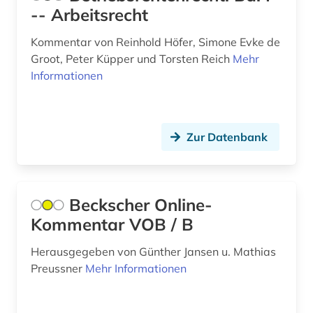
lateinamerika (1)
-- Arbeitsrecht
Unbekannt (1)
afrikaans (1)
Kommentar von Reinhold Höfer, Simone Evke de
Ungarn (51)
Groot, Peter Küpper und Torsten Reich
afrikaforschung (2)
Mehr
Informationen
Vatikanstadt (9)
afrikanische sprachen (1)
Zypern (6)
afrikanistik (3)
Zur Datenbank
afrikastudien (2)
afrikawissenschaften (3)
Beckscher Online-
afro-amerikanische frauen (1)
Kommentar VOB / B
afro-amerikanische geschichte (1)
Herausgegeben von Günther Jansen u. Mathias
afro-amerikanische literatur (1)
Preussner
Mehr Informationen
afroamerikaner (5)