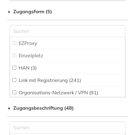
Soziologie (815)
Zugangsform (5)
1939-1945 (1)
▲
Sport (106)
1940-1944 (1)
Technik (452)
1940-1945 (1)
EZProxy
Theologie und Religionswissenschaften (866)
1941-1945 (1)
Einzelplatz
Werkstoffwissenschaften und
1948-1980 (1)
Fertigungstechnik (373)
HAN (3)
1948-1992 (1)
Wirtschaftswissenschaften (1508)
Link mit Registrierung (241)
Wissenschaftskunde, Forschung, Hochschul-,
1963-1965 (2)
Museumswesen (208)
Organisations-Netzwerk / VPN (91)
1968 (1)
Shibboleth (35)
Zugangsbeschriftung (48)
▲
1980-1989 (1)
Zugriff vor Ort (3)
20. jahrhundert (5)