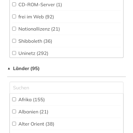
20.jahrhundert (1)
CD-ROM-Server (1)
2003> (1)
frei im Web (92)
3d-gebäudemodelle (1)
Nationallizenz (21)
3d-karte (1)
Shibboleth (36)
3d-möbelmodelle (1)
Uninetz (292)
3r-prinzip (2)
Direktzugriff für Institutionsangehörige (1)
Länder (95)
▲
a-prima-vista-singen (1)
FID-Account gebundener Zugang (1)
a-prima-vista-spiel (1)
FID - Nationallizenz (7)
a. f. dalin (1)
Afrika (155)
FID-Nationallizenz (1)
aachen (2)
Albanien (21)
FID-Nationallizenz (1)
aacr (2)
Alter Orient (38)
FID-Nationallizenz (1)