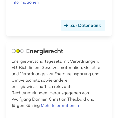
Informationen
adorno (1)
Russland, Sowjetunion (192)
adressbuch (106)
Saarland (26)
Zur Datenbank
adressdatenbank (1)
Sachsen (44)
adresse (10)
Sachsen-Anhalt (18)
adressen (2)
Energierecht
San Marino (1)
adressensammlung (1)
Energiewirtschaftsgesetz mit Verordnungen,
Schleswig-Holstein (18)
EU-Richtlinien, Gesetzesmaterialien, Gesetze
adressenverzeichnis (1)
Schweden (279)
und Verordnungen zu Energieeinsparung und
Umweltschutz sowie andere
adressverzeichnis (34)
Schweiz (238)
energiewirtschaftlich relevante
adreßbuch (9)
Rechtsregelungen. Herausgegeben von
Serbien (30)
Wolfgang Danner, Christian Theobald und
adventisten (1)
Skandinavien (20)
Jürgen Kühling
Mehr Informationen
aerodynamik (1)
Slowakei (39)