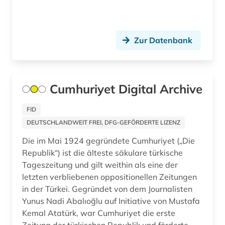
agrarprodukt (2)
agrarproduktion (1)
Zur Datenbank
agrarrecht (2)
agrarsektor (1)
Cumhuriyet Digital Archive
agrarsoziologie (2)
agrarwirtchaft (1)
FID
DEUTSCHLANDWEIT FREI, DFG-GEFÖRDERTE LIZENZ
agrarwirtschaft (3)
Die im Mai 1924 gegründete Cumhuriyet („Die
agrarwissenschaft (11)
Republik“) ist die älteste säkulare türkische
Tageszeitung und gilt weithin als eine der
agrarwissenschaften (3)
letzten verbliebenen oppositionellen Zeitungen
in der Türkei. Gegründet von dem Journalisten
agricola (1)
Yunus Nadi Abalıoğlu auf Initiative von Mustafa
agrikulturchemie (2)
Kemal Atatürk, war Cumhuriyet die erste