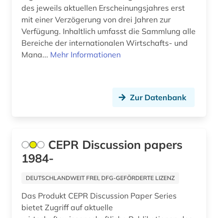
des jeweils aktuellen Erscheinungsjahres erst
alsfeld (1)
mit einer Verzögerung von drei Jahren zur
Verfügung. Inhaltlich umfasst die Sammlung alle
altamerikanistik (1)
Bereiche der internationalen Wirtschafts- und
altbaumodernisierung (2)
Mana...
Mehr Informationen
altbestand (6)
altdänisch (3)
Zur Datenbank
alte drucke (2)
alte geschichte (9)
CEPR Discussion papers
alte landesschule korbach (1)
1984-
alte nationalgalerie (2)
DEUTSCHLANDWEIT FREI, DFG-GEFÖRDERTE LIZENZ
alte sorte (1)
Das Produkt CEPR Discussion Paper Series
bietet Zugriff auf aktuelle
altenglisch (8)