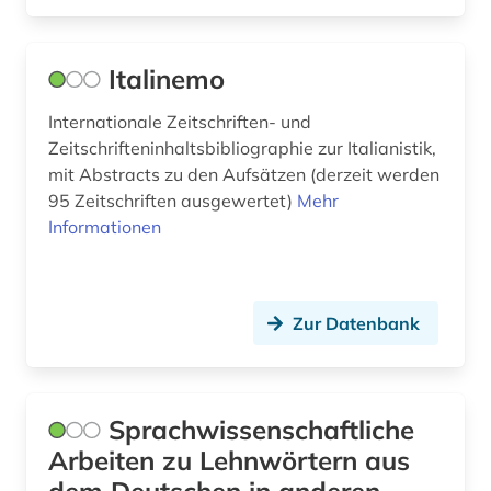
islamwissenschaft (2)
italianistik (7)
Italinemo
italien (4)
Internationale Zeitschriften- und
italienisch (4)
Zeitschrifteninhaltsbibliographie zur Italianistik,
mit Abstracts zu den Aufsätzen (derzeit werden
japan (1)
95 Zeitschriften ausgewertet)
Mehr
Informationen
japanologie (1)
jean paul | schriftsteller; lyriker; librettist (1)
johann christian (2)
Zur Datenbank
johann christoph friedrich (2)
johann sebastian (2)
Sprachwissenschaftliche
Arbeiten zu Lehnwörtern aus
journalistik (1)