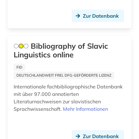
buch (1)
Rumänien (3)
Zur Datenbank
buchgeschichte &amp;lt;fach&amp;gt; (1)
Russland, Sowjetunion (9)
buchhandel (4)
Schleswig-Holstein (1)
buchrolle (1)
Bibliography of Slavic
Schweden (1)
Linguistics online
buchwesen (3)
Schweiz (8)
buenos aires (1)
FID
Serbien (4)
DEUTSCHLANDWEIT FREI, DFG-GEFÖRDERTE LIZENZ
bulgarien (1)
Slowakei (7)
Internationale fachbibliographische Datenbank
byzantinisches reich (1)
mit über 97.000 annotierten
Slowenien (5)
Literaturnachweisen zur slavistischen
byzantinistik (1)
Sprachwissenschaft.
Spanien (6)
Mehr Informationen
byzanz (1)
Suedamerika (6)
böhmen (2)
Suedasien (1)
Zur Datenbank