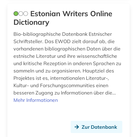
gesundheitsvorsorge (1)
Estonian Writers Online
Dictionary
gesundheitsökonomie (1)
gewerkschaft (1)
Bio-bibliographische Datenbank Estnischer
Schriftsteller. Das EWOD zielt darauf ab, die
gottfried wilhelm leibniz (1)
vorhandenen bibliographischen Daten über die
estnische Literatur und ihre wissenschaftliche
grafik (1)
und kritische Rezeption in anderen Sprachen zu
sammeln und zu organisieren. Hauptziel des
grammatik (1)
Projektes ist es, internationalen Literatur-,
graphic novel (1)
Kultur- und Forschungscommunities einen
besseren Zugang zu Informationen über die...
griechisch (1)
Mehr Informationen
großbritannien (4)
gummi (1)
Zur Datenbank
handelsmarke (1)