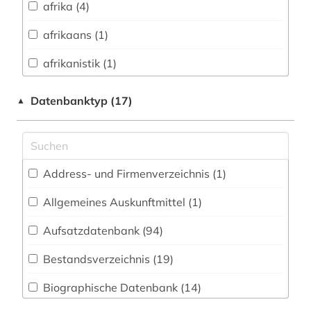
afrika (4)
Buch- und Bibliothekswesen,
Informationswissenschaft (17)
afrikaans (1)
Chemie und Pharmazie (25)
afrikanistik (1)
Elektrotechnik, Elektronik, Nachrichtentechnik
afrikawissenschaften (1)
Datenbanktyp (17)
▲
(7)
agrargeschichte (1)
Energietechnik (6)
albert (1)
Ethnologie (19)
Address- und Firmenverzeichnis (1
)
alberto caeiro (1)
Geographie (28)
Allgemeines Auskunftmittel (1
)
alexander von humboldt (1)
Geowissenschaften (24)
Aufsatzdatenbank (94
)
alf laila wa-laila (1)
Germanistik. Niederlandistik. Skandinavistik
(34)
Bestandsverzeichnis (19
)
alighieri (1)
Geschichte (75)
Biographische Datenbank (14
)
alter orient (2)