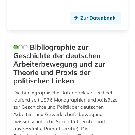
farblack (2)
Zur Datenbank
fernando pessoa (1)
fernerkundung (1)
Bibliographie zur
fest (1)
Geschichte der deutschen
festschrift (3)
Arbeiterbewegung und zur
Theorie und Praxis der
fid altertumswissenschaften - propylaeum (1)
politischen Linken
fid buch-, bibliotheks- und informations­
wissen­schaft (1)
Die bibliographische Datenbank verzeichnet
laufend seit 1976 Monographien und Aufsätze
fid musikwissenschaft (1)
zur Geschichte und Politik der deutschen
fid ost-, ostmittel- und südosteuropa (1)
Arbeiter- und Gewerkschaftsbewegung
(wissenschaftliche Sekundärliteratur und
fid slawistik (2)
ausgewählte Primärliteratur). Die