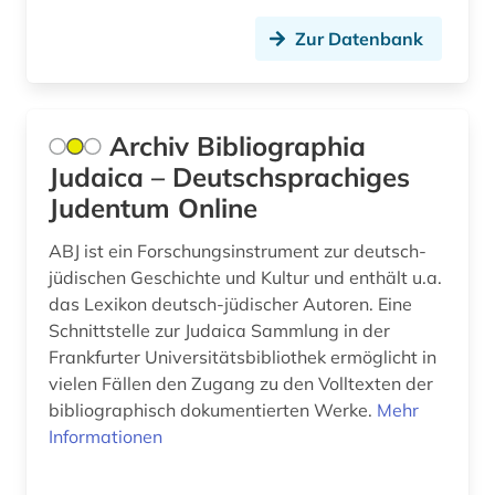
Japan (2)
bibliotheksgeschichte (1)
Zur Datenbank
Jugoslawien (4)
bibliothekswesen (3)
Kanada (7)
bibliothekswissenschaft (3)
Archiv Bibliographia
Kroatien (4)
bildung (1)
Judaica – Deutschsprachiges
Lettland (3)
Judentum Online
biograf (1)
Liechtenstein (1)
ABJ ist ein Forschungsinstrument zur deutsch-
biografie (9)
jüdischen Geschichte und Kultur und enthält u.a.
Litauen (5)
das Lexikon deutsch-jüdischer Autoren. Eine
biographie (2)
Schnittstelle zur Judaica Sammlung in der
Makedonien (4)
biologie (8)
Frankfurter Universitätsbibliothek ermöglicht in
Mecklenburg-Vorpommern (1)
vielen Fällen den Zugang zu den Volltexten der
biomedizinische technik (1)
bibliographisch dokumentierten Werke.
Mehr
Mittelamerika (3)
Informationen
biowissenschaften (1)
Moldawien (3)
bodensee-gebiet (1)