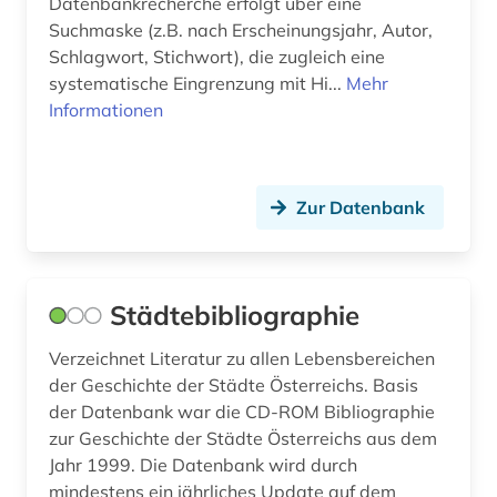
Datenbankrecherche erfolgt über eine
film (4)
Suchmaske (z.B. nach Erscheinungsjahr, Autor,
Schlagwort, Stichwort), die zugleich eine
finanzwirtschaft (1)
systematische Eingrenzung mit Hi...
Mehr
finnland (1)
Informationen
fischerei (2)
forschung (3)
Zur Datenbank
forschungsdaten (1)
forschungsprojekt (1)
Städtebibliographie
forstwirtschaft (1)
Verzeichnet Literatur zu allen Lebensbereichen
fossilien (1)
der Geschichte der Städte Österreichs. Basis
der Datenbank war die CD-ROM Bibliographie
fotograf (1)
zur Geschichte der Städte Österreichs aus dem
Jahr 1999. Die Datenbank wird durch
fotografie (4)
mindestens ein jährliches Update auf dem