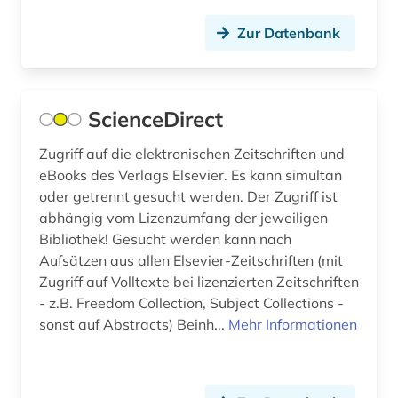
displaced person (1)
Zur Datenbank
dissertation (9)
dokumentenserver (1)
ScienceDirect
dokumentlieferung (2)
Zugriff auf die elektronischen Zeitschriften und
drittes reich (3)
eBooks des Verlags Elsevier. Es kann simultan
oder getrennt gesucht werden. Der Zugriff ist
druckschriften (1)
abhängig vom Lizenzumfang der jeweiligen
druckwerk (8)
Bibliothek! Gesucht werden kann nach
Aufsätzen aus allen Elsevier-Zeitschriften (mit
dunhuang (1)
Zugriff auf Volltexte bei lizenzierten Zeitschriften
- z.B. Freedom Collection, Subject Collections -
dunhuang-handschriften (1)
sonst auf Abstracts) Beinh...
Mehr Informationen
einstein (1)
elektronik (1)