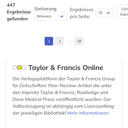
Deutschland (DDR) (1)
447
betriebswirtschaft (1)
Sortierung
Ergebnisse
CSV
Ergebnisse
Expo
Estland (4)
pro Seite:
gefunden
betriebswirtschaftslehre (1)
Europa (7)
bhutan (1)
Finnland (2)
1
2
…
18
bibel (2)
Frankreich (9)
bibel. deuteronomium (1)
GUS (4)
Taylor & Francis Online
bibelkommentar (1)
Großbritannien (7)
bibelwissenschaft (2)
Die Verlagsplattform der Taylor & Francis Group
für Zeitschriften: Peer-Review-Artikel die unter
Hessen (1)
bibliografie (447)
den Imprints Taylor & Francis, Routledge und
Irland (2)
Dove Medical Press veröffentlicht wurden. Der
bibliographie (2)
Volltextzugang ist abhängig vom Lizenzumfang
Israel (1)
der jeweiligen Bibliothek!
Mehr Informationen
biblioteca nacional (1)
Italien (9)
bibliothek (4)