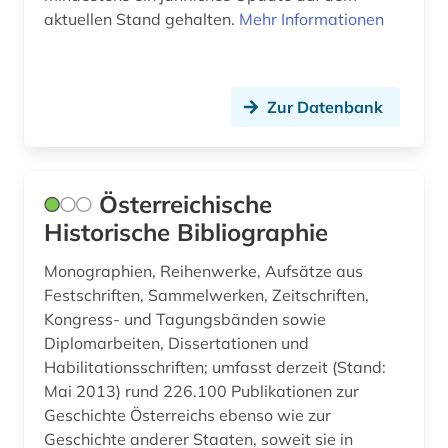
frankreich (5)
aktuellen Stand gehalten.
Mehr Informationen
französisch (3)
frauen- und geschlechterforschung (1)
Zur Datenbank
frauenforschung (1)
freie universität berlin (1)
Österreichische
friedensforschung (1)
Historische Bibliographie
friesisch (1)
Monographien, Reihenwerke, Aufsätze aus
Festschriften, Sammelwerken, Zeitschriften,
frühdrucke (1)
Kongress- und Tagungsbänden sowie
fundstätte (1)
Diplomarbeiten, Dissertationen und
Habilitationsschriften; umfasst derzeit (Stand:
galloromanistik (7)
Mai 2013) rund 226.100 Publikationen zur
Geschichte Österreichs ebenso wie zur
geistesgeschichte <1500 - 1800> (1)
Geschichte anderer Staaten, soweit sie in