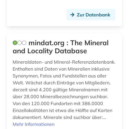
geschichte (40)
Zur Datenbank
geschichte 1450-1912 (1)
geschichte 1473-1800 (1)
mindat.org : The Mineral
geschichte 1500-1970 (1)
and Locality Database
geschichte 1500-2014 (1)
Mineraldaten- und Mineral-Referenzdatenbank.
geschichte 1600-1700 (1)
Enthalten sind Daten von Mineralien inklusive
Synonymen, Fotos und Fundstellen aus aller
geschichte 1600-1800 (1)
Welt. Wächst durch Einträge von Mitgliedern,
geschichte 1750-1850 (1)
derzeit sind 4.200 gültige Mineralnamen mit
über 28.000 Mineralbezeichnungen suchbar.
geschichte 1815-1945 (1)
Von den 120.000 Fundorten mit 386.0000
Einzellokalitäten ist etwa die Hälfte auf Karten
geschichte 1820-1870 (1)
dokumentiert. Minerale sind suchbar über:...
geschichte 1900 (1)
Mehr Informationen