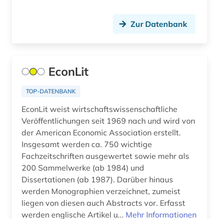
copyright (1)
Zur Datenbank
cranach, familie (1)
dante (1)
dante alighieri (1)
EconLit
darwin (1)
TOP-DATENBANK
datensammlung (4)
EconLit weist wirtschaftswissenschaftliche
Veröffentlichungen seit 1969 nach und wird von
demotisch (1)
der American Economic Association erstellt.
Insgesamt werden ca. 750 wichtige
den haag (1)
Fachzeitschriften ausgewertet sowie mehr als
200 Sammelwerke (ab 1984) und
denkmalpflege (1)
Dissertationen (ab 1987). Darüber hinaus
design (3)
werden Monographien verzeichnet, zumeist
liegen von diesen auch Abstracts vor. Erfasst
deutsch (8)
werden englische Artikel u...
Mehr Informationen