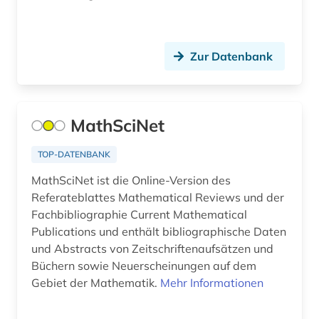
deutsches sprachgebiet (5)
deutschland (6)
Zur Datenbank
deutschland <bundesrepublik> (1)
deutschsprachig (1)
MathSciNet
dichtung (1)
TOP-DATENBANK
didaktik (1)
MathSciNet ist die Online-Version des
digitale musikalien (1)
Referateblattes Mathematical Reviews und der
Fachbibliographie Current Mathematical
digitalisat (1)
Publications und enthält bibliographische Daten
digitalisierung (1)
und Abstracts von Zeitschriftenaufsätzen und
Büchern sowie Neuerscheinungen auf dem
diplomatik (1)
Gebiet der Mathematik.
Mehr Informationen
discovery service (1)