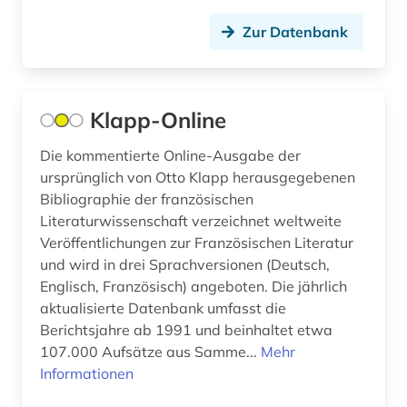
Montenegro (4)
bohemistik (1)
Zur Datenbank
Niederlande (3)
bonhoeffer, dietrich | evangelischer theologe;
lyriker; widerstandskämpfer (1)
Nordamerika (2)
Klapp-Online
branchenberichte (1)
Oesterreich (11)
Die kommentierte Online-Ausgabe der
brasilien (1)
Osmanisches Reich (1)
ursprünglich von Otto Klapp herausgegebenen
bremen (1)
Bibliographie der französischen
Ostasien (2)
Literaturwissenschaft verzeichnet weltweite
brief (1)
Osteuropa (9)
Veröffentlichungen zur Französischen Literatur
und wird in drei Sprachversionen (Deutsch,
briefsammlung (1)
Ostmitteleuropa (4)
Englisch, Französisch) angeboten. Die jährlich
british library (1)
aktualisierte Datenbank umfasst die
Palaestina (1)
Berichtsjahre ab 1991 und beinhaltet etwa
brülow, kaspar | schriftsteller;
107.000 Aufsätze aus Samme...
Mehr
Polen (8)
gymnasiallehrer; hochschullehrer; dramatiker;
Informationen
dramatiker (1)
Portugal (3)