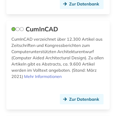
Zur Datenbank
hochschulschrift (3)
hofmannsthal, hugo von | schriftsteller;
dramatiker; lyriker; librettist; essayist; philologe;
lyriker (1)
CumInCAD
humanismus (2)
CumInCAD verzeichnet über 12.300 Artikel aus
Zeitschriften und Kongressberichten zum
humboldt, alexander von | geograf;
Computerunterstützten Architekturentwurf
naturwissenschaftler; forschungsreisender;
(Computer Aided Architectural Design). Zu allen
gelehrter; arzt; schriftsteller; geheimer rat (1)
Artikeln gibt es Abstracts, ca. 9.600 Artikel
hydrologie (1)
werden im Volltext angeboten. (Stand: März
2021)
Mehr Informationen
höhlentempel (1)
iberische halbinsel (1)
Zur Datenbank
iberoromanisch (1)
iberoromanistik (4)