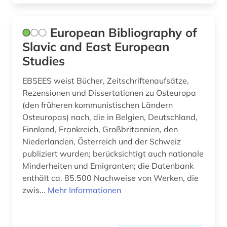
handschrift (1)
European Bibliography of
hebräisch (1)
Slavic and East European
heidegger, martin | philosoph; hochschullehrer;
Studies
wissenschaftler (1)
EBSEES weist Bücher, Zeitschriftenaufsätze,
helmut schmidt (1)
Rezensionen und Dissertationen zu Osteuropa
(den früheren kommunistischen Ländern
hertz, heinrich | physiker; hochschullehrer;
wissenschaftler (1)
Osteuropas) nach, die in Belgien, Deutschland,
Finnland, Frankreich, Großbritannien, den
hinduismus (1)
Niederlanden, Österreich und der Schweiz
publiziert wurden; berücksichtigt auch nationale
hispanistik (5)
Minderheiten und Emigranten; die Datenbank
enthält ca. 85.500 Nachweise von Werken, die
hispanos (1)
zwis...
Mehr Informationen
historische hilfswissenschaften (1)
hochleistungswerkstoff (1)