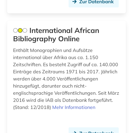
Zur Datenbank
elektronische bibliothek (1)
elektronische medien (1)
International African
elektronische publikation (1)
Bibliography Online
elektronische zeitschrift (4)
Enthält Monographien und Aufsätze
elektronisches buch (2)
international über Afrika aus ca. 1.150
Zeitschriften. Es besteht Zugriff auf ca. 140.000
elektrotechnik (3)
Einträge des Zeitraums 1971 bis 2017. Jährlich
werden über 4.000 Veröffentlichungen
england (1)
hinzugefügt, darunter auch nicht-
englisch (4)
englischsprachige Veröffentlichungen. Seit März
2016 wird die IAB als Datenbank fortgeführt.
englisches sprachgebiet (4)
(Stand: 12/2018)
Mehr Informationen
enzyklopädie (2)
erwerbung (1)