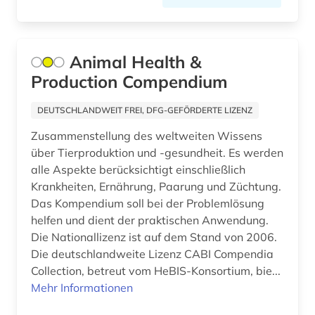
bühnenkünstler (1)
Suedostasien (4)
cad (1)
Suedosteuropa (4)
Animal Health &
carl philipp emanuel (2)
Thueringen (1)
Production Compendium
cd-rom (1)
Tschechische Republik (9)
DEUTSCHLANDWEIT FREI, DFG-GEFÖRDERTE LIZENZ
charles (1)
Tuerkei (2)
Zusammenstellung des weltweiten Wissens
über Tierproduktion und -gesundheit. Es werden
chemie (29)
USA (11)
alle Aspekte berücksichtigt einschließlich
chemische reaktion (1)
Krankheiten, Ernährung, Paarung und Züchtung.
Ukraine (6)
Das Kompendium soll bei der Problemlösung
chemische verbindungen (1)
helfen und dient der praktischen Anwendung.
Ungarn (4)
Die Nationallizenz ist auf dem Stand von 2006.
china (1)
Zypern (1)
Die deutschlandweite Lizenz CABI Compendia
comic (1)
Collection, betreut vom HeBIS-Konsortium, bie...
Mehr Informationen
commonwealth (1)