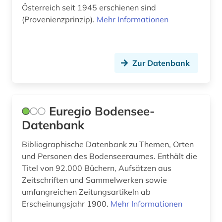
Österreich seit 1945 erschienen sind
geisteswissenschaften (7)
(Provenienzprinzip).
Mehr Informationen
geistiges eigentum (1)
gender (1)
Zur Datenbank
gender studies (1)
genealogie (1)
Euregio Bodensee-
geografie (1)
Datenbank
geowissenschaften (9)
Bibliographische Datenbank zu Themen, Orten
germanisches nationalmuseum (1)
und Personen des Bodenseeraumes. Enthält die
Titel von 92.000 Büchern, Aufsätzen aus
germanistik (3)
Zeitschriften und Sammelwerken sowie
gesamtausgabe (1)
umfangreichen Zeitungsartikeln ab
Erscheinungsjahr 1900.
Mehr Informationen
gesangbuch (1)