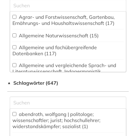
Agrar- und Forstwissenschaft, Gartenbau,
Ernährungs- und Haushaltswissenschaft (17)
Allgemeine Naturwissenschaft (15)
Allgemeine und fachübergreifende
Datenbanken (117)
Allgemeine und vergleichende Sprach- und
Literaturwissenschaft. Indogermanistik.
Außereuropäische Sprachen und Literaturen (32)
Schlagwörter (647)
▲
Anglistik. Amerikanistik (30)
Archäologie (10)
Architektur, Bauingenieur- und
abendroth, wolfgang | politologe;
wissenschaftler; jurist; hochschullehrer;
Vermessungswesen (15)
widerstandskämpfer; sozialist (1)
Biologie, Biotechnologie (46)