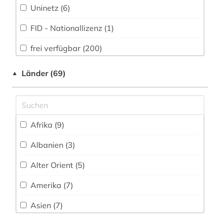
Uninetz (6)
atlas (1)
FID - Nationallizenz (1)
aufsatz (2)
frei verfügbar (200)
augustinus (1)
Nationallizenz (1)
auktionskatalog (1)
Länder (69)
▲
Nationallizenz-Login für registrierte
aurelius (1)
Einzelpersonen (1)
australien (1)
Nationallizenz-Login für registrierte
Afrika (9)
Einzelpersonen (1)
autobiografie (1)
Albanien (3)
autor (1)
Alter Orient (5)
außenpolitik (1)
Amerika (7)
bach (10)
Asien (7)
balkanromanistik (1)