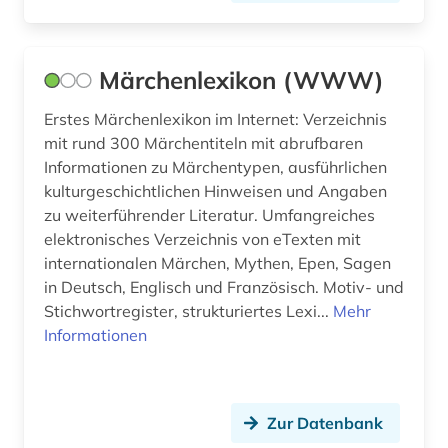
innenarchitektur (1)
internationale beziehungen (1)
Märchenlexikon (WWW)
internationales handelsrecht (1)
Erstes Märchenlexikon im Internet: Verzeichnis
internationales recht (1)
mit rund 300 Märchentiteln mit abrufbaren
Informationen zu Märchentypen, ausführlichen
internationales strafrecht (1)
kulturgeschichtlichen Hinweisen und Angaben
internationales umweltrecht (1)
zu weiterführender Literatur. Umfangreiches
elektronisches Verzeichnis von eTexten mit
internetportal (1)
internationalen Märchen, Mythen, Epen, Sagen
in Deutsch, Englisch und Französisch. Motiv- und
inuit (1)
Stichwortregister, strukturiertes Lexi...
Mehr
iranistik (1)
Informationen
irland (2)
islam (3)
Zur Datenbank