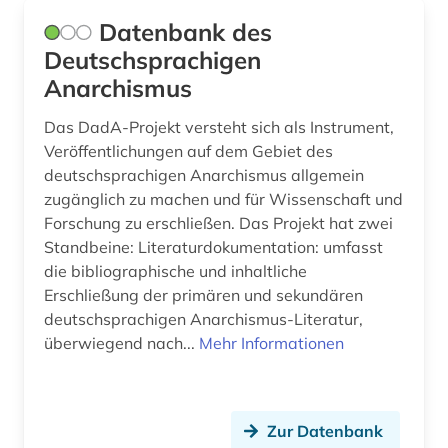
indianer (1)
Datenbank des
Deutschsprachigen
indien (1)
Anarchismus
industrie (1)
Das DadA-Projekt versteht sich als Instrument,
industriedesign (1)
Veröffentlichungen auf dem Gebiet des
deutschsprachigen Anarchismus allgemein
informatik (3)
zugänglich zu machen und für Wissenschaft und
Forschung zu erschließen. Das Projekt hat zwei
informations- und
Standbeine: Literaturdokumentation: umfasst
dokumentationswissenschaft (3)
die bibliographische und inhaltliche
informationswesen (2)
Erschließung der primären und sekundären
deutschsprachigen Anarchismus-Literatur,
ingenieurwissenschaften (5)
überwiegend nach...
Mehr Informationen
inhalt (1)
inkunabeldrucke (1)
Zur Datenbank