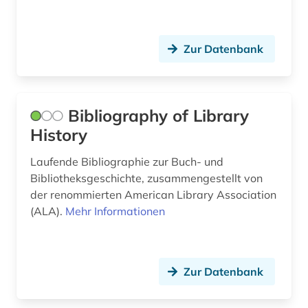
geschichte 1900- (1)
geschichte 1918 - 1989 (1)
Zur Datenbank
geschichte 1933-1945 (2)
geschichte 1969-1990 (1)
Bibliography of Library
geschichte 2000- (1)
History
geschichte 500-1500 (1)
Laufende Bibliographie zur Buch- und
Bibliotheksgeschichte, zusammengestellt von
geschichtswissenschaft (1)
der renommierten American Library Association
(ALA).
Mehr Informationen
geschichtswissenschaften (1)
geschlechterforschung (1)
geschmacksmuster (1)
Zur Datenbank
gesprächsanalyse (1)