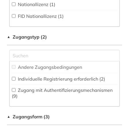
Militärwissenschaft (1)
Nationallizenz (1)
anarchismus (1)
Zeitungs-, Zeitschriftenbibliographie (9
)
Musikwissenschaft (25)
FID Nationallizenz (1)
anarchist (1)
Natur- und Umweltschutz (8)
anglistik (4)
Pädagogik (15)
Zugangstyp (2)
▲
angloamerikanischer kulturraum (1)
Philosophie (28)
antarktika (2)
Physik (15)
antarktis (2)
Andere Zugangsbedingungen
Politologie (29)
aquakultur (2)
Individuelle Registrierung erforderlich (2)
Psychologie (14)
arabisch (3)
Zugang mit Authentifizierungsmechanismen
Rechtswissenschaft (16)
(9)
arabische literatur (1)
Romanistik (35)
arabistik (1)
Zugangsform (3)
▲
Slavistik (20)
arbeiterbewegung (1)