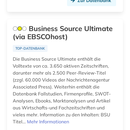
Zur Datenbank
erziehung (1)
estland (1)
Business Source Ultimate
eth zürich (1)
(via EBSCOhost)
ethik (2)
TOP-DATENBANK
ethnologie (2)
Die Business Source Ultimate enthält die
Volltexte von ca. 3.650 aktiven Zeitschriften,
europa (3)
darunter mehr als 2.500 Peer-Review-Titel
evolutionsbiologie (1)
(zzgl. 60.000 Videos der Nachrichtenagentur
Associated Press). Weiterhin enthält die
exil (1)
Datenbank Fallstudien, Firmenprofile, SWOT-
Analysen, Ebooks, Marktanalysen und Artikel
fachdidaktik (6)
aus Wirtschafts-und Fachzeitschriften und
vieles mehr. Information zu den Inhalten: BSU
fachliteratur (1)
Titel...
Mehr Informationen
familienforschung (1)