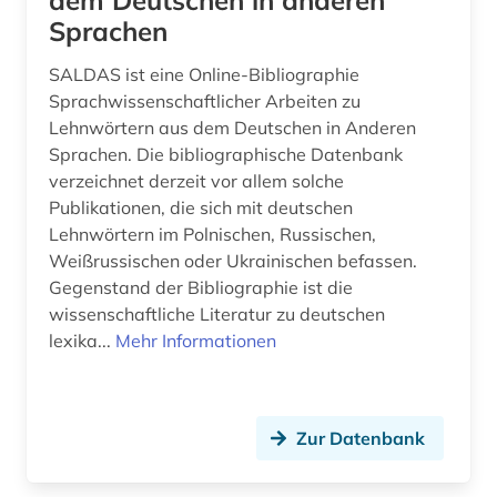
dem Deutschen in anderen
judaistik (1)
Sprachen
juden (2)
SALDAS ist eine Online-Bibliographie
Sprachwissenschaftlicher Arbeiten zu
judentum (1)
Lehnwörtern aus dem Deutschen in Anderen
jugendforschung (1)
Sprachen. Die bibliographische Datenbank
verzeichnet derzeit vor allem solche
jugendliteratur (1)
Publikationen, die sich mit deutschen
Lehnwörtern im Polnischen, Russischen,
jugendliteraturforschung (1)
Weißrussischen oder Ukrainischen befassen.
kanada (5)
Gegenstand der Bibliographie ist die
wissenschaftliche Literatur zu deutschen
karte (1)
lexika...
Mehr Informationen
kartographie (1)
katalog (12)
Zur Datenbank
kinderliteratur (1)